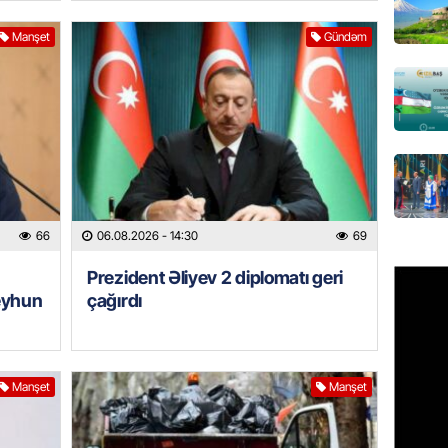
imiş
06.08.
Manşet
Gündəm
MANŞET
Sarkisy
06.08.
MANŞET
İtaliyad
avroluq 
66
06.08.2026
- 14:30
69
axtarış
Prezident Əliyev 2 diplomatı geri
06.08.
eyhun
çağırdı
HADISƏ
Tərtərd
ÖLDÜ
Manşet
Manşet
06.08.