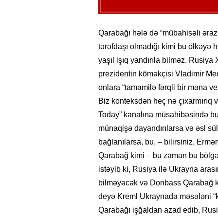
Qarabağı hələ də “mübahisəli ərazi
tərəfdaşı olmadığı kimi bu ölkəyə
yaşıl işıq yandırıla bilməz. Rusiya
prezidentin köməkçisi Vladimir Me
onlara “tamamilə fərqli bir məna v
Biz konteksdən heç nə çıxarmırıq və
Today” kanalına müsahibəsində bu
münaqişə dayandırılarsa və əsl sü
bağlanılarsa, bu, – bilirsiniz, Er
Qarabağ kimi – bu zaman bu bölg
istəyib ki, Rusiya ilə Ukrayna aras
bilməyəcək və Donbass Qarabağ ki
deyə Kreml Ukraynada məsələni “kök
Qarabağı işğaldan azad edib, Rusiy