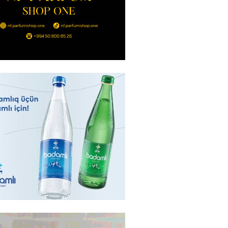
İranla müharibəyə yox, sülhə
k verərdim
2026
- 13:15
72
ycan üzərindən Ermənistana
buğdası gedib
2026
- 13:00
74
qalma müddətinizi aşsanız,
də ABŞ-a girişinizə daimi
qoyula bilər
2026
- 12:45
59
 Qafanda baş konsulluq açmaq