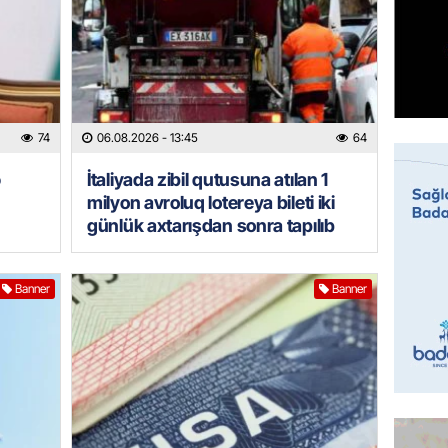
BANNER
Tramp: 
üstünlü
06.08.
GÜNDƏM
74
06.08.2026
- 13:45
64
Azərba
Rusiya 
ə
İtaliyada zibil qutusuna atılan 1
milyon avroluq lotereya bileti iki
06.08.
günlük axtarışdan sonra tapılıb
BANNER
ABŞ-da 
Banner
Banner
gələcək
qadağa 
06.08.
GÜNDƏM
Rusiya
istəyir