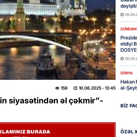
dəyişi
06.08.
GÜNDƏM
Preziden
etdiyi 
DOSYE
06.08.
DÜNYA
Hakan F
əl-Şeyb
159
10.06.2025
- 13:45
06.08.
in siyasətindən əl çəkmir”-
BIZ F
GÜNDƏM
Məleyk
çağırı
ÖZƏL 
06.08.