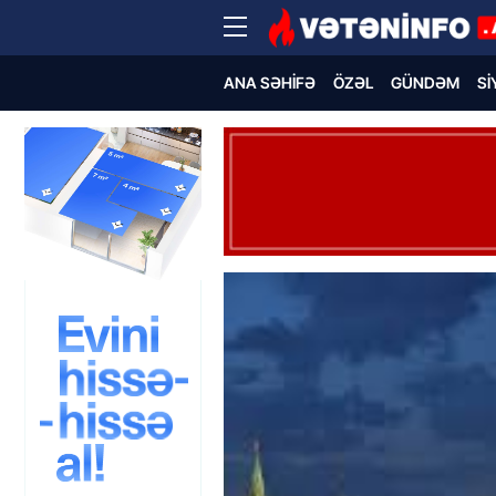
ANA SƏHIFƏ
ÖZƏL
GÜNDƏM
SI