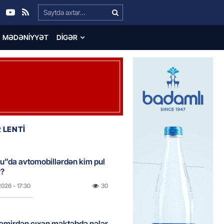
Search…
MƏDƏNIYYƏT
DIGƏR
 LENTİ
u”da avtomobillərdən kim pul
r?
2026
- 17:30
30
təmirdən çıxan məktəbdə nələr