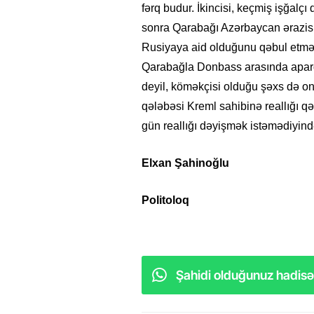
fərq budur. İkincisi, keçmiş işğal
sonra Qarabağı Azərbaycan ərazisi k
Rusiyaya aid olduğunu qəbul etməy
Qarabağla Donbass arasında apard
deyil, köməkçisi olduğu şəxs də 
qələbəsi Kreml sahibinə reallığı q
gün reallığı dəyişmək istəmədiyind
Elxan Şahinoğlu
Politoloq
Şahidi olduğunuz hadisəl