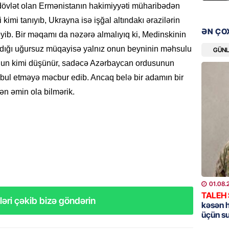
HADISƏ
çı dövlət olan Ermənistanın hakimiyyəti müharibədən
Sərhədl
imi tanıyıb, Ukrayna isə işğal altındakı ərazilərin
ƏN ÇO
06.08.
ib. Bir məqamı da nəzərə almalıyıq ki, Medinskinin
ığı uğursuz müqayisə yalnız onun beyninin məhsulu
GÜN
DÜNYA
onun kimi düşünür, sadəcə Azərbaycan ordusunun
Kiyev B
əbul etməyə məcbur edib. Ancaq belə bir adamın bir
neft e
ən əmin ola bilmərik.
06.08.
GÜNDƏM
Pezeşki
verdi: 
06.08.
REKLAM
01.08.
TALEH
Birbank 
əri çəkib bizə göndərin
kəsən 
edin, n
üçün s
edin