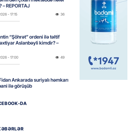
b? – REPORTAJ
2026
- 17:15
36
tin “Şöhrət” ordeni ilə təltif
Bəxtiyar Aslanbəyli kimdir? –
2026
- 17:00
49
idan Ankarada suriyalı həmkarı
ani ilə görüşüb
2026
- 16:45
53
ACEBOOK-DA
ə Abbaszadə abituriyentlərə
ş etdi: MÜTLƏQ OXUYUN!
XƏBƏRLƏR
2026
- 16:30
52