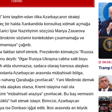
GÜNDƏM
YAP Səb
” kimi təqdim edən ölkə Azərbaycanın strateji
“Şəhərs
 heç bir halda Xankəndidə konsulluq xidməti açmağa
çərçivə
 Xarici İşlər Nazirliyinin sözçüsü Mariya Zaxarova
veteranl
FOTOL
dinskinin sözlərini kontekstdən çıxarmamağa və
06.08.
erməməyə” çağırıb.
 faktları təhrif etmirik. Prezidentin köməkçisi “Russia
GÜNDƏM
nu deyib: “Əgər Rusiya-Ukrayna cəbhə xətti boyu
Tramp H
06.08.
lh əldə olunmazsa, sadəcə olaraq hansısa atəşkəs
Tramp 
06.08.
mənistanla Azərbaycan arasında mübahisəli bölgə,
ə nəhəng Qarabağa çevriləcək”. Yəni Medinski demək
GÜNDƏM
ında atəşkəs olarsa, Kreml istəyinə nail ola
Azərba
nümayə
mi “mübahisəli əraziyə” çevriləcək. Bu baş verməsin
lü” həll etmək istəyir. Birincisi, Azərbaycan
06.08.
a isə Donbası işğal edib. İkisi arasında ən böyük