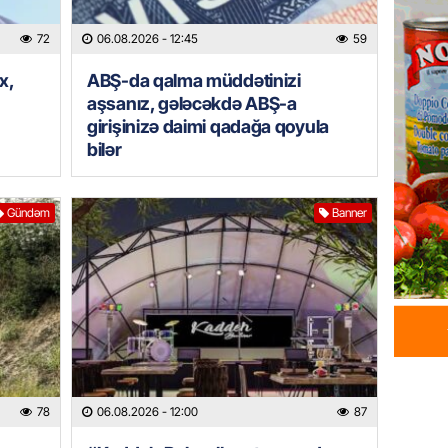
06.08.
72
06.08.2026
- 12:45
59
GÜNDƏM
x,
ABŞ-da qalma müddətinizi
Hamımı
aşsanız, gələcəkdə ABŞ-a
– Səbəb
girişinizə daimi qadağa qoyula
DÜŞƏC
bilər
06.08.
Gündəm
Banner
BANNER
“Kaddeh
VÖEN-si
Müştəri
06.08.
ÖZƏL
Köpəkba
onlarla
78
06.08.2026
- 12:00
87
ALİMLƏ