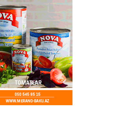
2026
- 12:30
78
z niyə davamlı olaraq yorğunuq
ini biləndə ŞOKA
ƏKSİNİZ
2026
- 12:15
73
 Bulvar” restoranında şok olay:
z fəaliyyət, şişirdilmiş hesab :
lər belə aldadılır
2026
- 12:00
87
lıqları qohumlarını tanıyır və
 vaxt keçirməyi sevirlər-
R HEYRƏT İÇİNDƏ