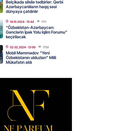
Belçikada silsilə tədbirlər: Qərbi
Azərbaycanlıların haqq səsi
2026
- 14:15
68
dünyaya çatdırılır
14.10.2024
- 15:44
1171
“Özbəkistan-Azərbaycan:
anın əmlakı müsadirə EDİLDİ
Gənclərin İpək Yolu İqlim Forumu”
keçiriləcək
2026
- 14:00
74
02.02.2024
- 13:00
1758
Mobil Məmmədov “Yeni
Özbəkistanın ulduzları” Milli
a zibil qutusuna atılan 1 milyon
Mükafatın aldı
lotereya bileti iki günlük
dan sonra tapılıb
2026
- 13:45
64
ə FACİƏ – Ər-arvad yanaraq
2026
- 13:30
75