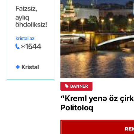
BANNER
“Kreml yenə öz çirk
Politoloq