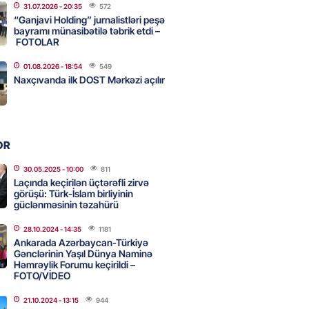
2026
- 15:07
77
31.07.2026
- 20:35
572
“Ganjavi Holding” jurnalistləri peşə
bayramı münasibətilə təbrik etdi –
FOTOLAR
ntlikdə sədr müavinini AZCON
edəcək
01.08.2026
- 18:54
549
Naxçıvanda ilk DOST Mərkəzi açılır
2026
- 15:00
61
ycan Ukraynaya qaz tədarük
OR
 hazırdır – Ceyhun Bayramov
30.05.2025
- 10:00
811
2026
- 14:45
66
Laçında keçirilən üçtərəfli zirvə
görüşü: Türk-İslam birliyinin
güclənməsinin təzahürü
nt Əliyev 2 diplomatı geri çağırdı
28.10.2024
- 14:35
1181
Ankarada Azərbaycan-Türkiyə
2026
- 14:30
69
Gənclərinin Yaşıl Dünya Naminə
Həmrəylik Forumu keçirildi –
FOTO/VİDEO
stin dənizdə batan qardaşı tələbə
21.10.2024
- 13:15
944