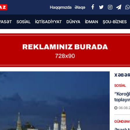
Haqqımızda
Əlaqə
YASƏT
SOSIAL
İQTISADIYYAT
DÜNYA
İDMAN
ŞOU-BIZNES
XƏBƏR
SOSIAL
“Koroğl
toplayı
06.08.
GÜNDƏM
Əsaslı 