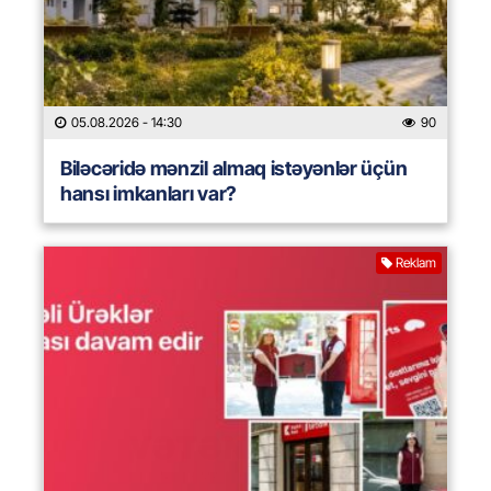
05.08.2026
- 14:30
90
Biləcəridə mənzil almaq istəyənlər üçün
hansı imkanları var?
Reklam