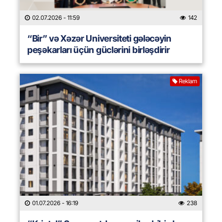
02.07.2026
- 11:59
142
“Bir” və Xəzər Universiteti gələcəyin
peşəkarları üçün güclərini birləşdirir
Reklam
01.07.2026
- 16:19
238