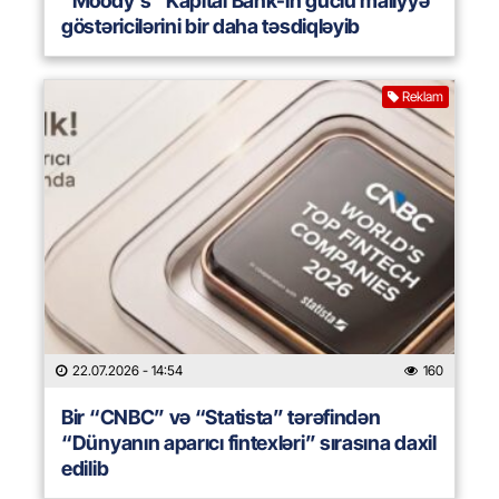
“Moody’s” Kapital Bank-ın güclü maliyyə
göstəricilərini bir daha təsdiqləyib
Reklam
22.07.2026
- 14:54
160
Bir “CNBC” və “Statista” tərəfindən
“Dünyanın aparıcı fintexləri” sırasına daxil
edilib