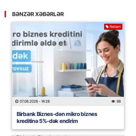
BƏNZƏR XƏBƏRLƏR
Reklam
07.08.2026
- 14:28
98
Birbank Biznes-dən mikro biznes
kreditinə 5%-dək endirim