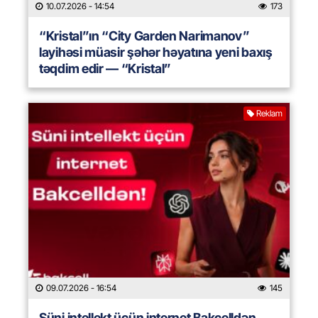
10.07.2026
- 14:54
173
“Kristal”ın “City Garden Narimanov”
layihəsi müasir şəhər həyatına yeni baxış
təqdim edir — “Kristal”
Reklam
09.07.2026
- 16:54
145
Süni intellekt üçün internet Bakcelldən