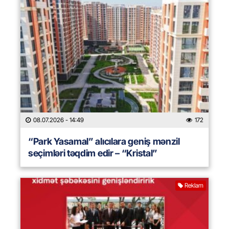
08.07.2026
- 14:49
172
“Park Yasamal” alıcılara geniş mənzil
seçimləri təqdim edir – “Kristal”
Reklam