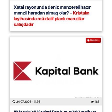
Xətai rayonunda dəniz mənzərəli hazır
mənzil haradan almaq olar? –
Kristalın
layihəsində müxtəlif planlı mənzillər
satışdadır
Reklam
24.07.2026
- 11:36
166