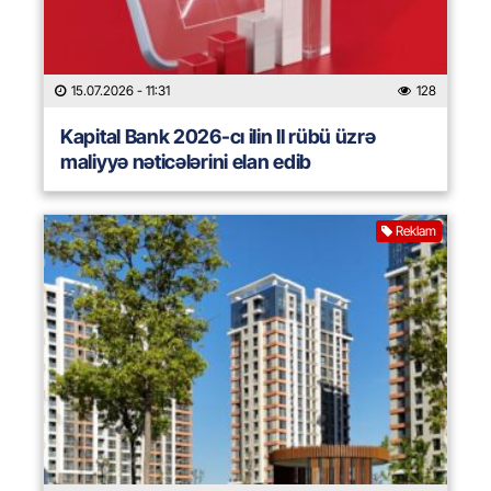
15.07.2026
- 11:31
128
Kapital Bank 2026-cı ilin II rübü üzrə
maliyyə nəticələrini elan edib
Reklam