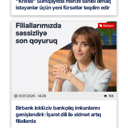
“Kristal” Sumqayıtda mənzil sahibi olmaq
istəyənlər üçün yeni fürsətlər təqdim edir
Reklam
01.07.2026
- 14:28
156
Birbank inklüziv bankçılıq imkanlarını
genişləndirir: İşarət dili ilə xidmət artıq
filiallarda