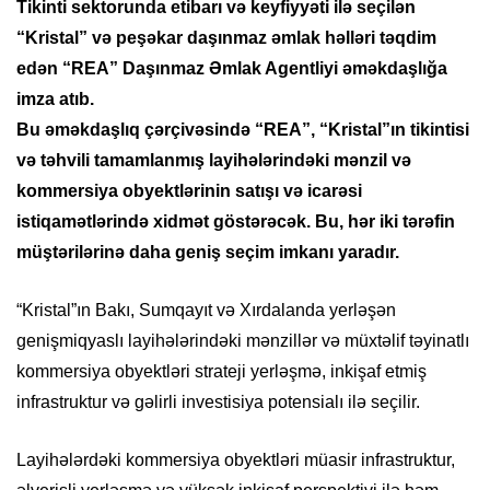
Tikinti sektorunda etibarı və keyfiyyəti ilə seçilən
“Kristal” və peşəkar daşınmaz əmlak həlləri təqdim
edən “REA” Daşınmaz Əmlak Agentliyi əməkdaşlığa
imza atıb.
Bu əməkdaşlıq çərçivəsində “REA”, “Kristal”ın tikintisi
və təhvili tamamlanmış layihələrindəki mənzil və
kommersiya obyektlərinin satışı və icarəsi
istiqamətlərində xidmət göstərəcək. Bu, hər iki tərəfin
müştərilərinə daha geniş seçim imkanı yaradır.
“Kristal”ın Bakı, Sumqayıt və Xırdalanda yerləşən
genişmiqyaslı layihələrindəki mənzillər və müxtəlif təyinatlı
kommersiya obyektləri strateji yerləşmə, inkişaf etmiş
infrastruktur və gəlirli investisiya potensialı ilə seçilir.
Layihələrdəki kommersiya obyektləri müasir infrastruktur,