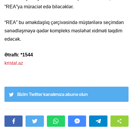
“REA”ya müraciət edə biləcəklər.
“REA” bu əməkdaşlıq çərçivəsində müştərilərə seçimdən
sənədləşməyə qədər kompleks məsləhət xidməti təqdim
edəcək.
Ətraflı: *1544
kristal.az
Bizim Twitter kanalımıza abunə olun