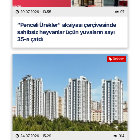
29.07.2026
- 10:55
97
“Pəncəli Ürəklər” aksiyası çərçivəsində
sahibsiz heyvanlar üçün yuvaların sayı
35-ə çatdı
Reklam
24.07.2026
- 15:29
314