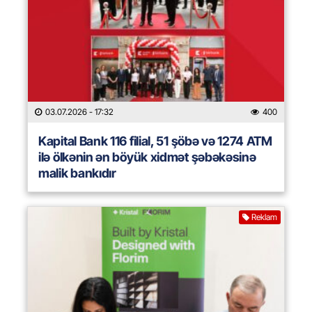
03.07.2026
- 17:32
400
Kapital Bank 116 filial, 51 şöbə və 1274 ATM
ilə ölkənin ən böyük xidmət şəbəkəsinə
malik bankıdır
Reklam