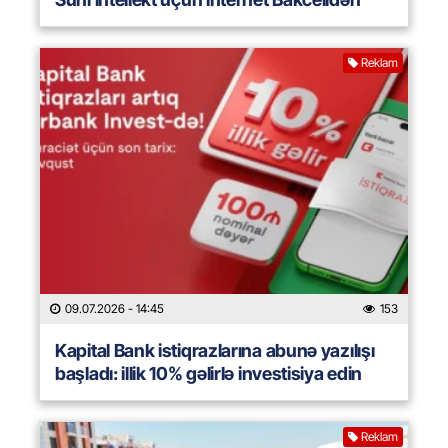
Reklam
09.07.2026
- 14:45
153
Kapital Bank istiqrazlarına abunə yazılışı
başladı: illik 10% gəlirlə investisiya edin
Reklam