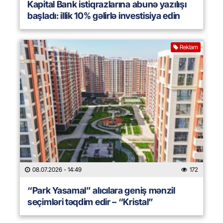
Kapital Bank istiqrazlarına abunə yazılışı
başladı: illik 10% gəlirlə investisiya edin
Reklam
08.07.2026
- 14:49
172
“Park Yasamal” alıcılara geniş mənzil
seçimləri təqdim edir – “Kristal”