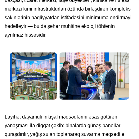
baxçası, ticarət mərkəzi, iaşə obyektləri, klinika və fitness
mərkəzi kimi infrastrukturları özündə birləşdirən kompleks
sakinlərinin nəqliyyatdan istifadəsini minimuma endirməyi
hədəfləyir — bu da şəhər mühitinə ekoloji töhfənin
ayrılmaz hissəsidir.
Layihə, dayanıqlı inkişaf məqsədlərini əsas götürən
yanaşması ilə diqqət çəkib: binalarda günəş panelləri
quraşdırılır, yağış suları toplanaraq suvarma məqsədilə