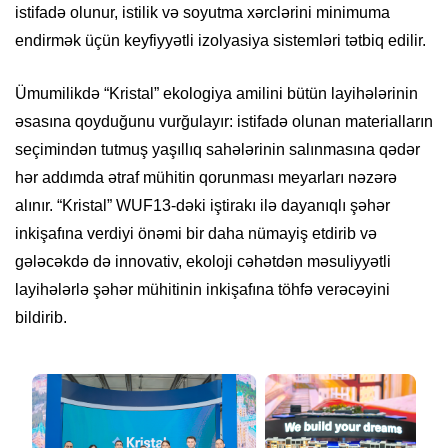
istifadə olunur, istilik və soyutma xərclərini minimuma
endirmək üçün keyfiyyətli izolyasiya sistemləri tətbiq edilir.
Ümumilikdə “Kristal” ekologiya amilini bütün layihələrinin
əsasına qoyduğunu vurğulayır: istifadə olunan materialların
seçimindən tutmuş yaşıllıq sahələrinin salınmasına qədər
hər addımda ətraf mühitin qorunması meyarları nəzərə
alınır. “Kristal” WUF13-dəki iştirakı ilə dayanıqlı şəhər
inkişafına verdiyi önəmi bir daha nümayiş etdirib və
gələcəkdə də innovativ, ekoloji cəhətdən məsuliyyətli
layihələrlə şəhər mühitinin inkişafına töhfə verəcəyini
bildirib.