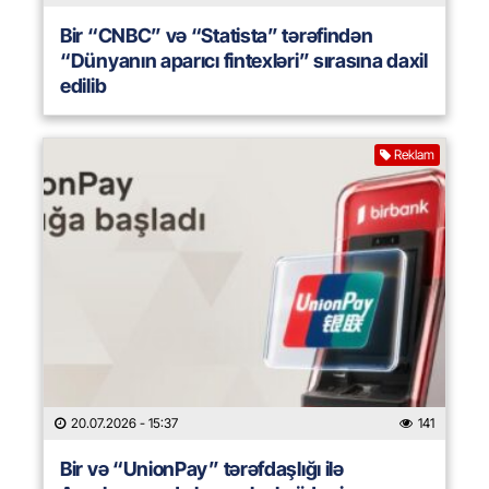
Bir “CNBC” və “Statista” tərəfindən
“Dünyanın aparıcı fintexləri” sırasına daxil
edilib
Reklam
20.07.2026
- 15:37
141
Bir və “UnionPay” tərəfdaşlığı ilə