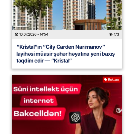
10.07.2026
- 14:54
173
“Kristal”ın “City Garden Narimanov”
layihəsi müasir şəhər həyatına yeni baxış
təqdim edir — “Kristal”
Reklam