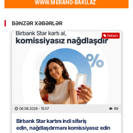
BƏNZƏR XƏBƏRLƏR
Reklam
06.08.2026
- 15:07
99
Birbank Star kartını indi sifariş
edin, nağdlaşdırmanı komissiyasız edin