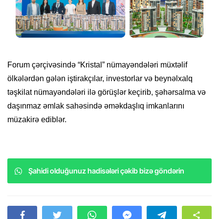
Forum çərçivəsində “Kristal” nümayəndələri müxtəlif
ölkələrdən gələn iştirakçılar, investorlar və beynəlxalq
təşkilat nümayəndələri ilə görüşlər keçirib, şəhərsalma və
daşınmaz əmlak sahəsində əməkdaşlıq imkanlarını
müzakirə ediblər.
Şahidi olduğunuz hadisələri çəkib bizə göndərin