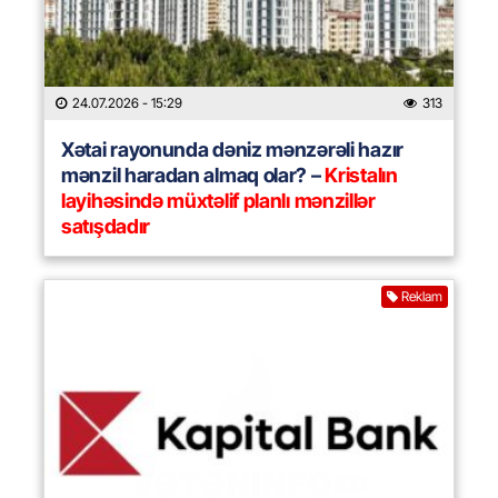
24.07.2026
- 15:29
313
Xətai rayonunda dəniz mənzərəli hazır
mənzil haradan almaq olar? –
Kristalın
layihəsində müxtəlif planlı mənzillər
satışdadır
Reklam