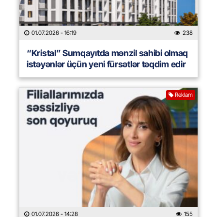
01.07.2026
- 16:19
238
“Kristal” Sumqayıtda mənzil sahibi olmaq
istəyənlər üçün yeni fürsətlər təqdim edir
Reklam
01.07.2026
- 14:28
155