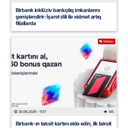
Birbank inklüziv bankçılıq imkanlarını
genişləndirir: İşarət dili ilə xidmət artıq
filiallarda
Reklam
30.06.2026
- 11:57
145
Birbank-ın taksit kartını əldə edin, ilk taksit