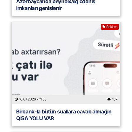
Azərbaycanda beynəlxalq ödəniş
imkanları genişlənir
Reklam
16.07.2026
- 11:55
137
Birbank-la bütün suallara cavab almağın
QISA YOLU VAR