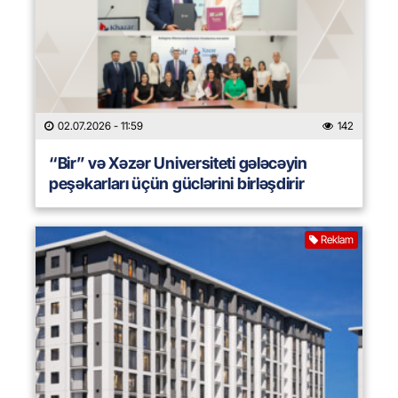
02.07.2026
- 11:59
142
“Bir” və Xəzər Universiteti gələcəyin
peşəkarları üçün güclərini birləşdirir
Reklam