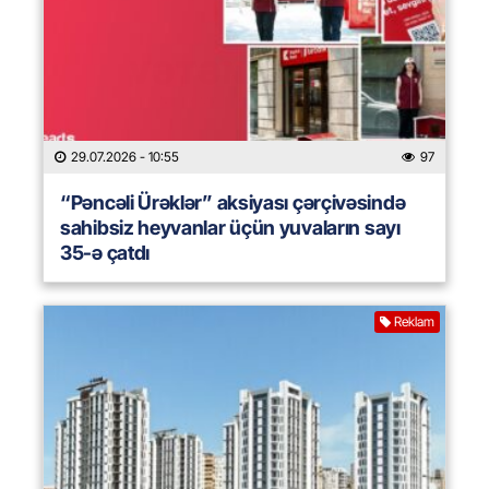
29.07.2026
- 10:55
97
“Pəncəli Ürəklər” aksiyası çərçivəsində
sahibsiz heyvanlar üçün yuvaların sayı
35-ə çatdı
Reklam