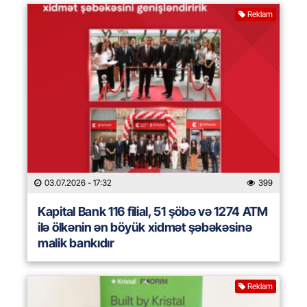
Reklam
03.07.2026
- 17:32
399
Kapital Bank 116 filial, 51 şöbə və 1274 ATM
ilə ölkənin ən böyük xidmət şəbəkəsinə
malik bankıdır
Reklam