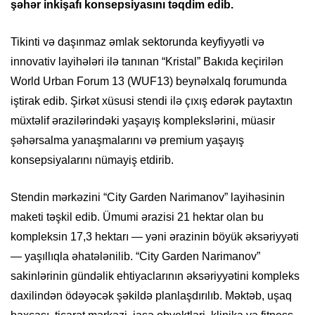
şəhər inkişafı konsepsiyasını təqdim edib.
Tikinti və daşınmaz əmlak sektorunda keyfiyyətli və
innovativ layihələri ilə tanınan “Kristal” Bakıda keçirilən
World Urban Forum 13 (WUF13) beynəlxalq forumunda
iştirak edib. Şirkət xüsusi stendi ilə çıxış edərək paytaxtın
müxtəlif ərazilərindəki yaşayış komplekslərini, müasir
şəhərsalma yanaşmalarını və premium yaşayış
konsepsiyalarını nümayiş etdirib.
Stendin mərkəzini “City Garden Narimanov” layihəsinin
maketi təşkil edib. Ümumi ərazisi 21 hektar olan bu
kompleksin 17,3 hektarı — yəni ərazinin böyük əksəriyyəti
— yaşıllıqla əhatələnilib. “City Garden Narimanov”
sakinlərinin gündəlik ehtiyaclarının əksəriyyətini kompleks
daxilindən ödəyəcək şəkildə planlaşdırılıb. Məktəb, uşaq