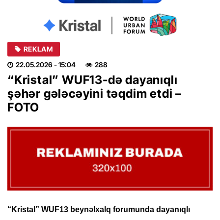
REKLAM
22.05.2026
- 15:04
288
“Kristal” WUF13-də dayanıqlı
şəhər gələcəyini təqdim etdi –
FOTO
“Kristal” WUF13 beynəlxalq forumunda dayanıqlı