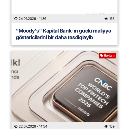
24.07.2026
- 11:36
166
“Moody’s” Kapital Bank-ın güclü maliyyə
göstəricilərini bir daha təsdiqləyib
Reklam
22.07.2026
- 14:54
159