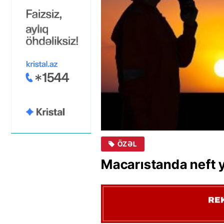
ÖZƏL
Macarıstanda neft y