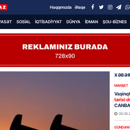
Haqqımızda
Əlaqə
YASƏT
SOSIAL
İQTISADIYYAT
DÜNYA
İDMAN
ŞOU-BIZNES
XƏBƏR
MANŞET
Vaşinqt
tarixi d
CANBAX
08.08.
GÜNDƏM