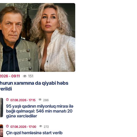
ezeşkianın oğlu türkcə danışdı
O
2026
- 14:39
87
aşinyan Prezident İlham Əliyevə
TDİ
2026
- 12:59
143
nddə traktor minaya düşdü
2026
- 09:11
151
hurun xanımına da qiyabi həbs
2026
- 12:09
121
erildi
07.08.2026
- 17:15
286
95 yaşlı qadının milyonluq mirası ilə
stan ötən il avqustun 8-nə
bağlı qalmaqal: 546 min manatı 20
alanda idi”
günə xərclədilər
2026
- 10:49
138
07.08.2026
- 17:00
272
Çin qızıl həmləsinə start verib