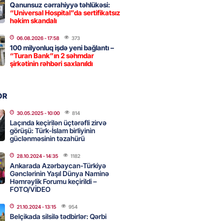
2026
- 09:11
151
Qanunsuz cərrahiyyə təhlükəsi:
“Universal Hospital”da sertifikatsız
həkim skandalı
uz cərrahiyyə təhlükəsi:
06.08.2026
- 17:58
373
100 milyonluq işdə yeni bağlantı –
sal Hospital”da sertifikatsız
“Turan Bank”ın 2 səhmdar
skandalı
şirkətinin rəhbəri saxlanıldı
2026
- 18:31
422
OR
nın tərəzi məntəqələrindən
30.05.2025
- 10:00
814
 -156 ya yaşıl, vətəndaşa qırmızı
Laçında keçirilən üçtərəfli zirvə
görüşü: Türk-İslam birliyinin
güclənməsinin təzahürü
2026
- 18:00
167
28.10.2024
- 14:35
1182
Ankarada Azərbaycan-Türkiyə
Gənclərinin Yaşıl Dünya Naminə
idmətə görə rüşvət alan vəzifəli
Həmrəylik Forumu keçirildi –
FOTO/VİDEO
rin məhkəməsi BAŞLAYIR
2026
- 17:45
168
21.10.2024
- 13:15
954
Belçikada silsilə tədbirlər: Qərbi