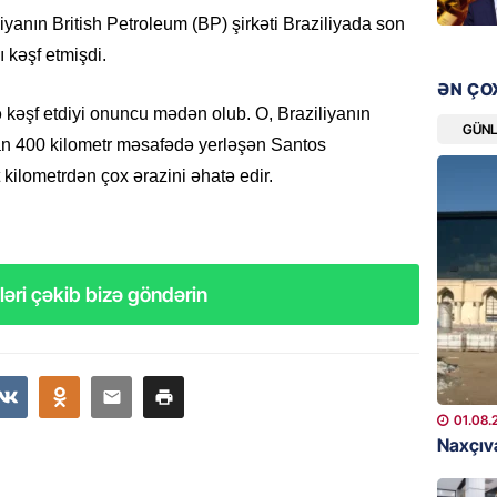
ŞOU-BIZ
yanın British Petroleum (BP) şirkəti Braziliyada son
“Qızımı
xərcləy
ı kəşf etmişdi.
ƏN ÇO
08.08.
ə kəşf etdiyi onuncu mədən olub. O, Braziliyanın
GÜN
GÜNDƏM
n 400 kilometr məsafədə yerləşən Santos
18 il s
kilometrdən çox ərazini əhatə edir.
regiond
08.08.
MANŞET
əri çəkib bizə göndərin
17 yaşl
olundu
08.08.
BANNER
01.08.
Naxçıva
Bu məşh
qərarı v