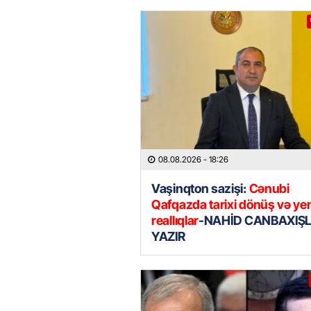
08.08.2026
- 18:26
Vaşinqton sazişi:
Cənubi
Qafqazda tarixi dönüş və ye
reallıqlar
-NAHİD CANBAXIŞL
YAZIR