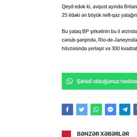
Qeyd edək ki, avqust ayında Britani
25 ildəki ən böyük neft-qaz yatağın
Bu yataq BP şirkətinin bu il ərzind
cənub-şərqində, Rio-de-Janeyroda
hövzəsində yerləşir və 300 kvadrat 
Şahidi olduğunuz hadisəl
BƏNZƏR XƏBƏRLƏR