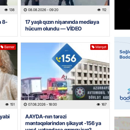
138
08.08.2026
- 09:20
112
MANŞET
“Birgə 
n 8-
17 yaşlı qızın nişanında mediaya
əhəmiy
hücum olundu — VİDEO
07.08.
Banner
Manşet
İDMAN
Albani
“Liverp
07.08.
HADISƏ
Tovuzda
qardaşı
151
07.08.2026
- 18:00
167
07.08.
yabi
AAYDA-nın tərəzi
GÜNDƏM
məntəqələrindən şikayət -156 ya
Türkiyə
yaşıl, vətəndaşa qırmızı işıq?