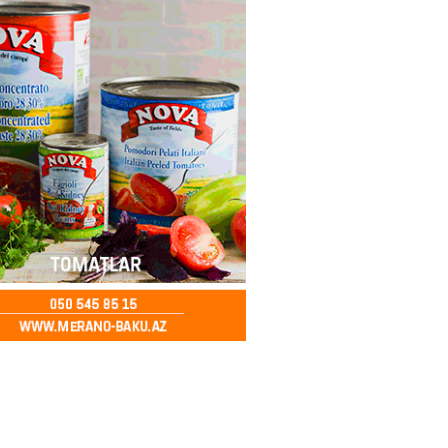
– Azərbaycanlıların yemək
i
2026
- 15:45
168
yada yeni səfirimiz kimdir? –
2026
- 15:30
171
, Səudiyyə Ərəbistanı və
an arasında Məkkə müdafiə
imzalanıb
2026
- 15:15
149
Ukraynaya bu silahı verməkdən
etdi: ABŞ-ın özünün bu raketlərə
ı var