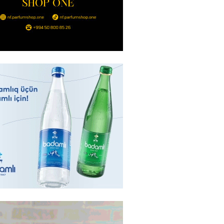
Strateji Müdafiə Sazişi”nin
yəti nədir? -ŞƏRH
2026
- 16:30
174
ya klubuna keçən Kamil
ul”da oynamaq istəyir
2026
- 16:15
260
 qadın qətlə yetirildi – Şübhəli
 oğludur
2026
- 16:00
245
də 37,6 milyon, Rusiyada 16,7