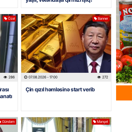
milyon 
xərclər
Özəl
Banner
07.08.
GÜNDƏM
Malayzi
Dosye
07.08.
MANŞET
Türkiyə
286
07.08.2026
- 17:00
272
Pakist
rası
Çin qızıl həmləsinə start verib
sazişi 
manatı
07.08.
ÖZƏL
Tramp 
Gündəm
Manşet
imtina 
ehtiyac