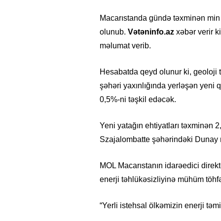
Macarıstanda gündə təxminən min ba
olunub.
Vətəninfo.az
xəbər verir k
məlumat verib.
Hesabatda qeyd olunur ki, geoloji t
şəhəri yaxınlığında yerləşən yeni
0,5%-ni təşkil edəcək.
Yeni yatağın ehtiyatları təxminən 2,
Szajalombatte şəhərindəki Dunay n
MOL Macarıstanın idarəedici direk
enerji təhlükəsizliyinə mühüm töhfə
“Yerli istehsal ölkəmizin enerji təm