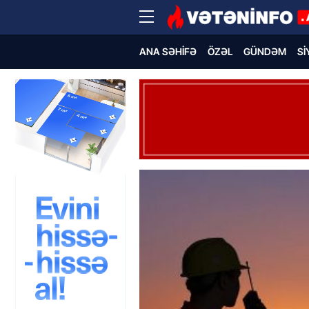
ANA SƏHIFƏ
ÖZƏL
GÜNDƏM
SI