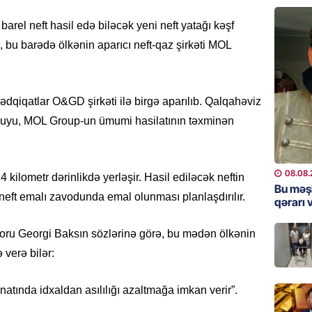
Məsud P
– VİDE
rel neft hasil edə biləcək yeni neft yatağı kəşf
08.08.
i, bu barədə ölkənin aparıcı neft-qaz şirkəti MOL
MANŞET
Nikol P
ZƏNG E
ədqiqatlar O&GD şirkəti ilə birgə aparılıb. Qalqahəviz
 quyu, MOL Group-un ümumi hasilatının təxminən
08.08.
ÖLKƏ
Xocavə
08.08.
4 kilometr dərinlikdə yerləşir. Hasil ediləcək neftin
Bu məş
08.08.
eft emalı zavodunda emal olunması planlaşdırılır.
qərarı v
GÜNDƏM
toru Georgi Baksın sözlərinə görə, bu mədən ölkənin
“Erməni
 verə bilər:
qədər d
08.08.
inatında idxaldan asılılığı azaltmağa imkan verir”.