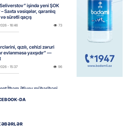
Seliverstov” işində yeni ŞOK
r – Saxta vəsiqələr, qaranlıq
və sürətli qaçış
2026
- 16:46
73
clərini, qızılı, cehizi zəruri
ar evlənməsə yaxşıdır” —
t
2026
- 15:37
96
ent İlham Əliyev müharibəni
, həm də sülhü qazandı!” –
ACEBOOK-DA
2026
- 14:50
98
XƏBƏRLƏR