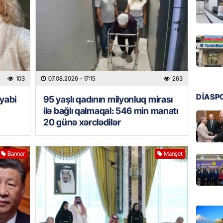
GÜNDƏM
Ülviyyə
07.08.
MANŞET
“Birgə 
103
07.08.2026
- 17:15
263
əhəmiy
07.08.
DİASP
yabi
95 yaşlı qadının milyonluq mirası
ilə bağlı qalmaqal: 546 min manatı
İDMAN
20 günə xərclədilər
Albani
“Liverp
Banner
Manşet
07.08.
HADISƏ
Tovuzda
qardaşı
07.08.