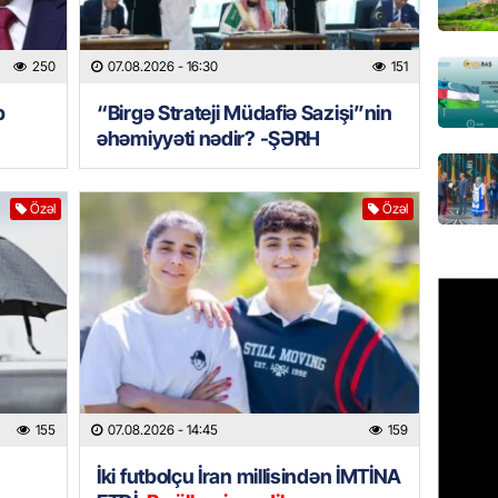
GÜNDƏM
250
07.08.2026
- 16:30
151
Türkiyə
milyon 
b
“Birgə Strateji Müdafiə Sazişi”nin
xərclər
əhəmiyyəti nədir? -ŞƏRH
07.08.
GÜNDƏM
Özəl
Özəl
Malayzi
Dosye
07.08.
MANŞET
Türkiyə
Pakist
sazişi 
155
07.08.2026
- 14:45
159
07.08.
İki futbolçu İran millisindən İMTİNA