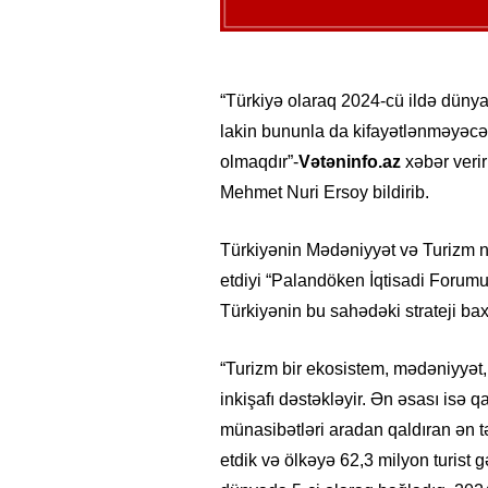
“Türkiyə olaraq 2024-cü ildə dünya
lakin bununla da kifayətlənməyəcəyi
olmaqdır”-
Vətəninfo.az
xəbər verir
Mehmet Nuri Ersoy bildirib.
Türkiyənin Mədəniyyət və Turizm n
etdiyi “Palandöken İqtisadi Forumu”
Türkiyənin bu sahədəki strateji baxışı
“Turizm bir ekosistem, mədəniyyət, d
inkişafı dəstəkləyir. Ən əsası isə qa
münasibətləri aradan qaldıran ən təs
etdik və ölkəyə 62,3 milyon turist 