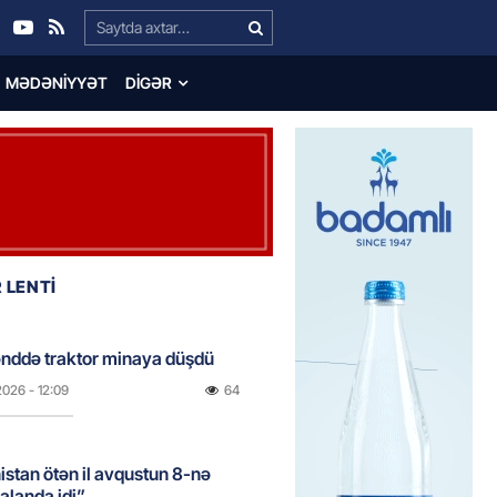
Search…
MƏDƏNIYYƏT
DIGƏR
 LENTİ
nddə traktor minaya düşdü
2026
- 12:09
64
stan ötən il avqustun 8-nə
alanda idi”