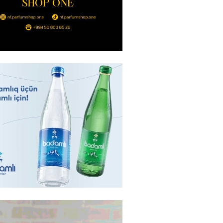
Ukraynaya bu silahı verməkdən
etdi: ABŞ-ın özünün bu raketlərə
ı var
2026
- 15:00
155
bolçu İran millisindən İMTİNA
u ölkəni seçdilər
2026
- 14:45
159
canda sabah 39 dərəcə isti
2026
- 14:30
153
 Biznes-dən mikro biznes
nə 5%-dək endirim