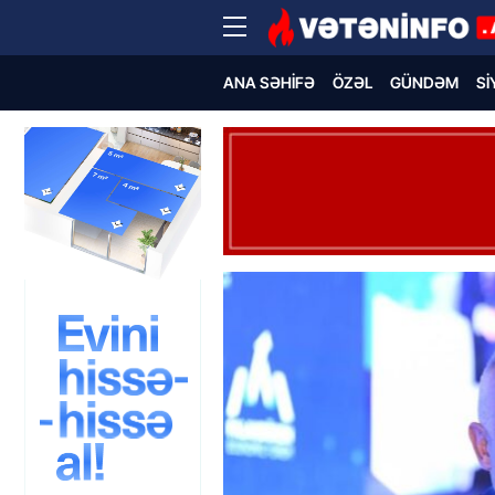
ANA SƏHIFƏ
ÖZƏL
GÜNDƏM
SI