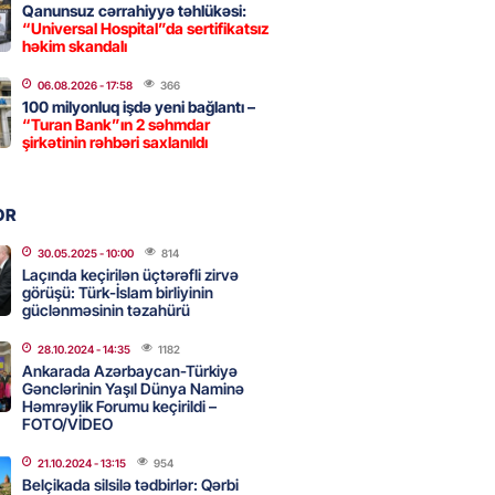
Qanunsuz cərrahiyyə təhlükəsi:
“Universal Hospital”da sertifikatsız
 İlyasova fəhləyə borclu qalıb?
həkim skandalı
2026
- 16:45
246
06.08.2026
- 17:58
366
100 milyonluq işdə yeni bağlantı –
“Turan Bank”ın 2 səhmdar
şirkətinin rəhbəri saxlanıldı
Strateji Müdafiə Sazişi”nin
yəti nədir? -ŞƏRH
2026
- 16:30
151
OR
30.05.2025
- 10:00
814
Laçında keçirilən üçtərəfli zirvə
görüşü: Türk-İslam birliyinin
ya klubuna keçən Kamil
güclənməsinin təzahürü
ul”da oynamaq istəyir
2026
- 16:15
237
28.10.2024
- 14:35
1182
Ankarada Azərbaycan-Türkiyə
Gənclərinin Yaşıl Dünya Naminə
Həmrəylik Forumu keçirildi –
FOTO/VİDEO
 qadın qətlə yetirildi – Şübhəli
 oğludur
21.10.2024
- 13:15
954
Belçikada silsilə tədbirlər: Qərbi
2026
- 16:00
228