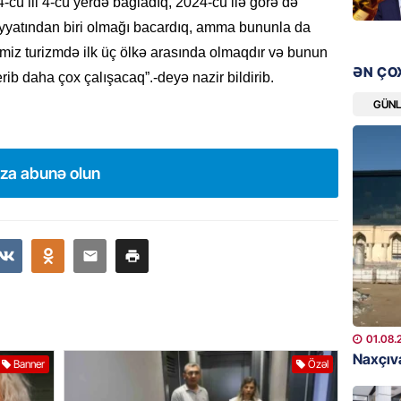
-cü ili 4-cü yerdə bağladıq, 2024-cü ilə görə də
şəxslə
iyyatından biri olmağı bacardıq, amma bununla da
07.08.
miz turizmdə ilk üç ölkə arasında olmaqdır və bunun
ƏN ÇO
rib daha çox çalışacaq”.-deyə nazir bildirib.
DÜNYA
Ad günü
GÜN
general
07.08.
ıza abunə olun
ÖZƏL
95 yaşl
bağlı q
günə xə
07.08.
BANNER
01.08.
Çin qız
Naxçıva
Banner
Özəl
07.08.