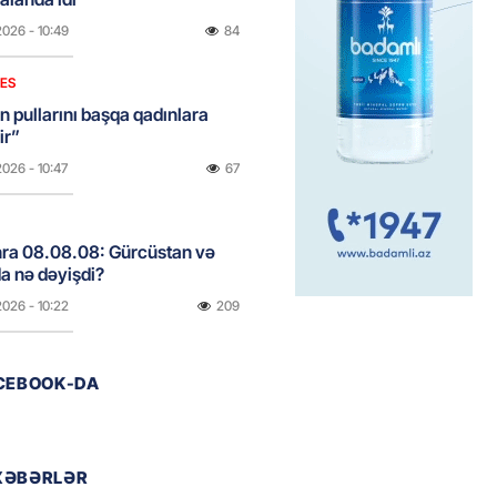
2026
- 10:49
84
NES
n pullarını başqa qadınlara
ir”
2026
- 10:47
67
onra 08.08.08: Gürcüstan və
a nə dəyişdi?
2026
- 10:22
209
ACEBOOK-DA
ı qızın nişanında mediaya hücum
 — VİDEO
2026
- 09:20
80
XƏBƏRLƏR