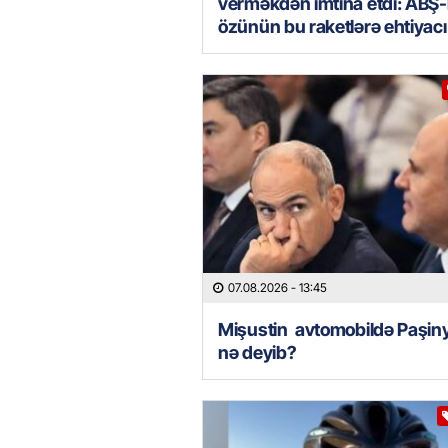
verməkdən imtina etdi: ABŞ-
özünün bu raketlərə ehtiyacı
07.08.2026
- 13:45
Mişustin avtomobildə Paşin
nə deyib?