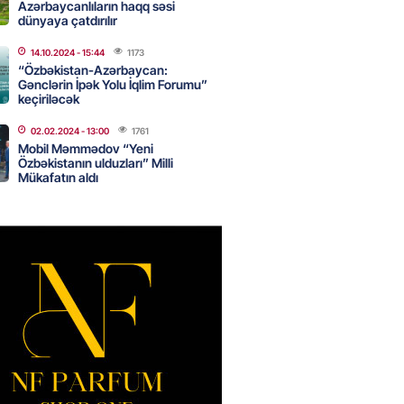
Azərbaycanlıların haqq səsi
dünyaya çatdırılır
14.10.2024
- 15:44
1173
də 37,6 milyon, Rusiyada 16,7
“Özbəkistan-Azərbaycan:
– Azərbaycanlıların yemək
Gənclərin İpək Yolu İqlim Forumu”
i
keçiriləcək
2026
- 15:45
159
02.02.2024
- 13:00
1761
Mobil Məmmədov “Yeni
Özbəkistanın ulduzları” Milli
Mükafatın aldı
yada yeni səfirimiz kimdir? –
2026
- 15:30
165
, Səudiyyə Ərəbistanı və
an arasında Məkkə müdafiə
imzalanıb
2026
- 15:15
142