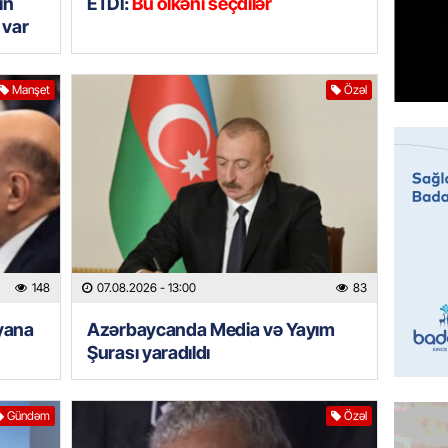
ın
ETDİ:
Bu ölkəni seçdilər
ÖZƏL
 var
Tramp 
imtina 
ehtiyac
Manşet
Özəl
07.08.
ÖZƏL
İki fut
ETDİ:
B
07.08.
GÜNDƏM
148
07.08.2026
- 13:00
83
Azərbay
olacaq
yana
Azərbaycanda Media və Yayım
07.08.
Şurası yaradıldı
REKLAM
Gündəm
Özəl
Birbank
krediti