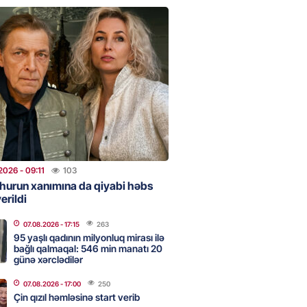
urun xanımına da qiyabi həbs
erildi
2026
- 09:11
103
uz cərrahiyyə təhlükəsi:
sal Hospital”da sertifikatsız
skandalı
2026
- 18:31
381
2026
- 09:11
103
hurun xanımına da qiyabi həbs
erildi
nın tərəzi məntəqələrindən
 -156 ya yaşıl, vətəndaşa qırmızı
07.08.2026
- 17:15
263
95 yaşlı qadının milyonluq mirası ilə
bağlı qalmaqal: 546 min manatı 20
2026
- 18:00
144
günə xərclədilər
07.08.2026
- 17:00
250
Çin qızıl həmləsinə start verib
idmətə görə rüşvət alan vəzifəli