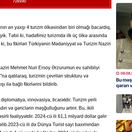
Bu məşh
qərarı v
08.08.
nın ən yaxşı 4 turizm ölkəsindən biri olmağı bacardıq,
k. Təbii ki, hədəfimiz turizmdə ilk üç ölkə arasında
GÜNDƏM
 ki, bu fikirləri Türkiyənin Mədəniyyət və Turizm Naziri
Qanuns
“Univer
həkim 
07.08.
aziri Mehmet Nuri Ersoy Ərzurumun ev sahibliyi
08.08.
na qatılaraq, turizmin çevrilən strukturu və
MANŞET
Bu məş
 ilə bağlı fikirlərini bildirib.
qərarı v
AAYDA-
şikayət
işıq?
iplomatiya, innovasiya, ticarətdir. Turizm yerli
07.08.
dın və gənclərin məşğulluğunu artırır. Bu, ikili
irli fəaliyyətdir. 2024-cü ili 61,1 milyard dollar gəlir
GÜNDƏM
gəlib.2023-cü ili də Dünya Turist sayı baxımından
Hərbi x