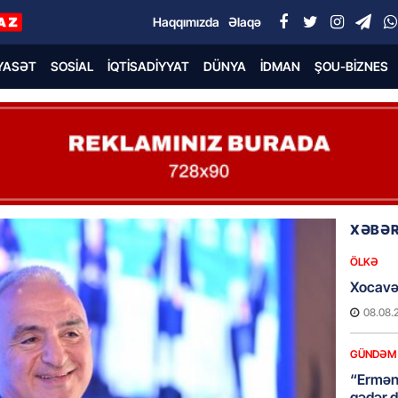
Haqqımızda
Əlaqə
YASƏT
SOSIAL
İQTISADIYYAT
DÜNYA
İDMAN
ŞOU-BIZNES
XƏBƏR
ÖLKƏ
Xocavə
08.08.
GÜNDƏM
“Erməni
qədər d