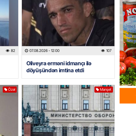
07.08.
HADISƏ
Sumqay
çimərli
şəxslər
82
07.08.2026
- 12:00
107
07.08.
Oliveyra erməni idmançı ilə
GÜNDƏM
döyüşündən imtina etdi
Kartdan
köçürmə
07.08.
Özəl
Manşet
MANŞET
Mişust
deyib?
07.08.