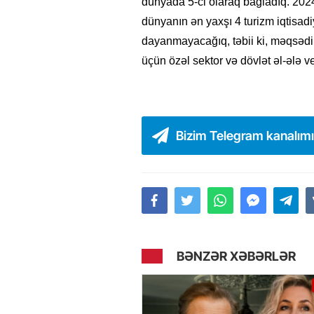
dünyada 5-ci olaraq bağladıq. 2024
dünyanın ən yaxşı 4 turizm iqtisad
dayanmayacağıq, təbii ki, məqsədi
üçün özəl sektor və dövlət əl-ələ ve
Bizim Telegram kanalım
BƏNZƏR XƏBƏRLƏR