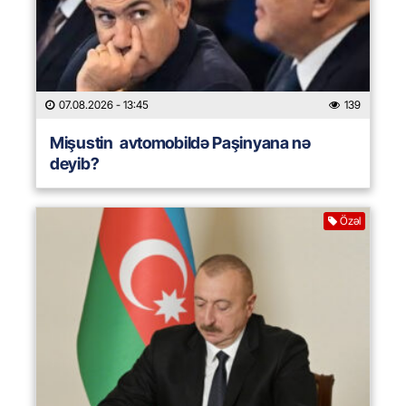
07.08.2026
- 13:45
139
Mişustin avtomobildə Paşinyana nə
deyib?
Özəl