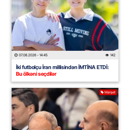
07.08.2026
- 14:45
142
İki futbolçu İran millisindən İMTİNA ETDİ:
Bu ölkəni seçdilər
Manşet