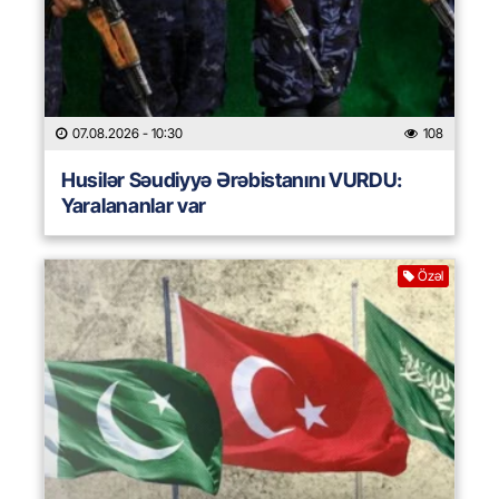
07.08.2026
- 10:30
108
Husilər Səudiyyə Ərəbistanını VURDU:
Yaralananlar var
Özəl