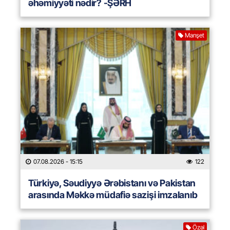
əhəmiyyəti nədir? -ŞƏRH
Manşet
07.08.2026
- 15:15
122
Türkiyə, Səudiyyə Ərəbistanı və Pakistan
arasında Məkkə müdafiə sazişi imzalanıb
Özəl