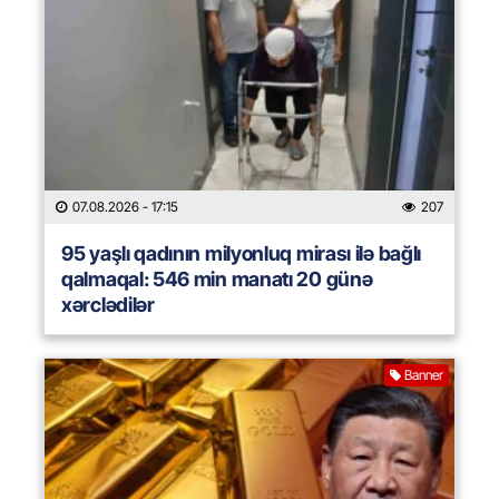
07.08.2026
- 17:15
207
95 yaşlı qadının milyonluq mirası ilə bağlı
qalmaqal: 546 min manatı 20 günə
xərclədilər
Banner