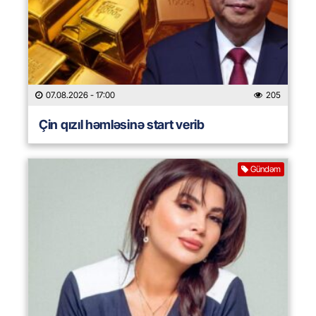
07.08.2026
- 17:00
205
Çin qızıl həmləsinə start verib
Gündəm