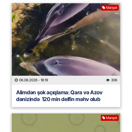
Manşet
06.08.2026
- 18:19
306
Alimdən şok açıqlama: Qara və Azov
dənizində 120 min delfin məhv olub
Manşet