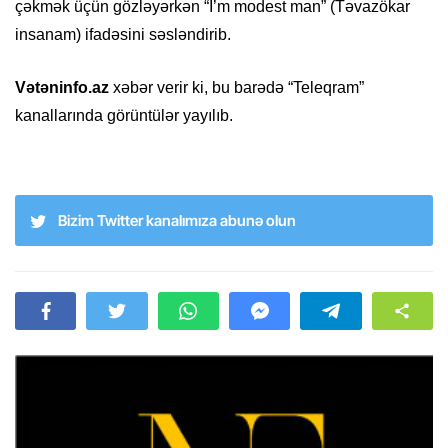
çəkmək üçün gözləyərkən “I’m modest man” (Təvazökar
insanam) ifadəsini səsləndirib.
Vətəninfo.az
xəbər verir ki, bu barədə “Teleqram”
kanallarında görüntülər yayılıb.
Bizim Twitter kanalımıza abunə olun