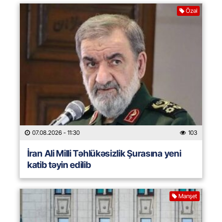
Özəl
07.08.2026
- 11:30
103
İran Ali Milli Təhlükəsizlik Şurasına yeni
katib təyin edilib
Manşet