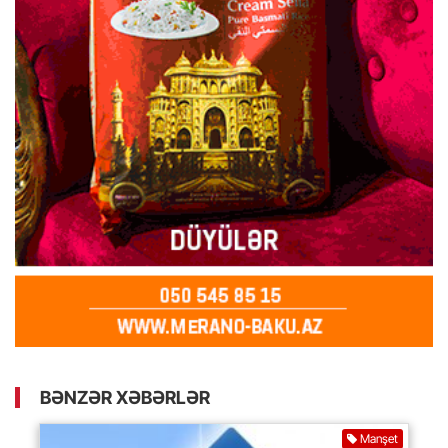
BƏNZƏR XƏBƏRLƏR
Manşet