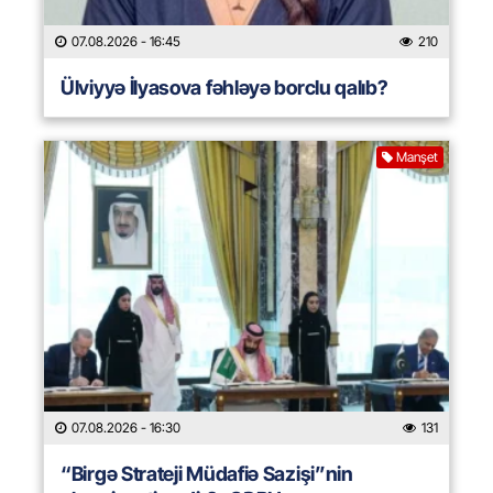
07.08.2026
- 16:45
210
Ülviyyə İlyasova fəhləyə borclu qalıb?
Manşet
07.08.2026
- 16:30
131
“Birgə Strateji Müdafiə Sazişi”nin