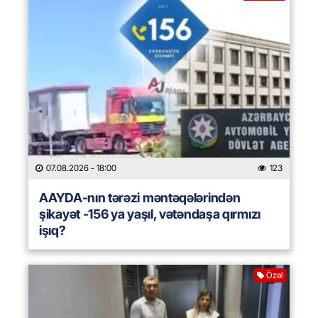
07.08.2026
- 18:00
123
AAYDA-nın tərəzi məntəqələrindən
şikayət -156 ya yaşıl, vətəndaşa qırmızı
işıq?
Özəl