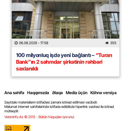
06.08.2026
- 17:58
355
100 milyonluq işdə yeni bağlantı –
“Turan
Bank”ın 2 səhmdar şirkətinin rəhbəri
saxlanıldı
Ana səhifə
Haqqımızda
Əlaqə
Media üçün
Köhnə versiya
Saytdakı materialların istifadəsi zamanı istinad edilməsi vacibdir.
Məlumat internet səhifələrində istifadə edildikdə hiperlink vasitəsi ilə istinad
mütləqdir.
Veteninfo.Az © 2012 - Bütün hüquqları qorunur.