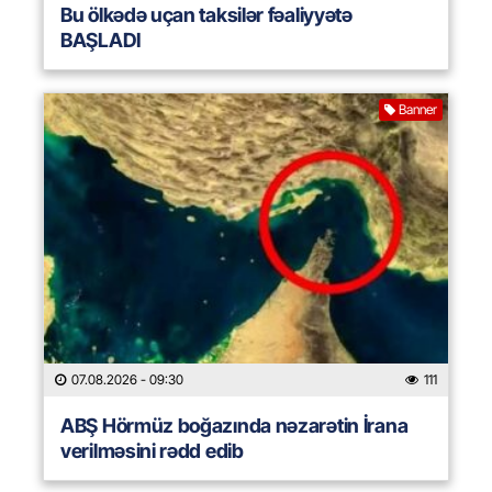
Bu ölkədə uçan taksilər fəaliyyətə
BAŞLADI
Banner
07.08.2026
- 09:30
111
ABŞ Hörmüz boğazında nəzarətin İrana
verilməsini rədd edib