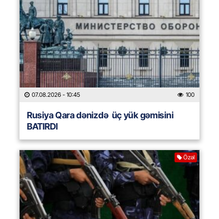
07.08.2026
- 10:45
100
Rusiya Qara dənizdə üç yük gəmisini
BATIRDI
Özəl