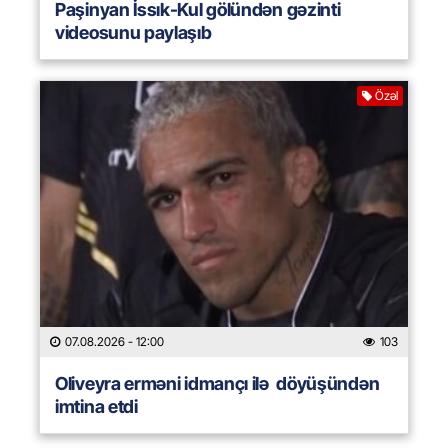
Paşinyan İssık-Kul gölündən gəzinti
videosunu paylaşıb
Özəl
07.08.2026
- 12:00
103
Oliveyra erməni idmançı ilə döyüşündən
imtina etdi