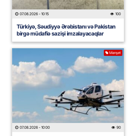
07.08.2026
- 10:15
100
Türkiyə, Səudiyyə Ərəbistanı və Pakistan
birgə müdafiə sazişi imzalayacaqlar
Manşet
07.08.2026
- 10:00
90