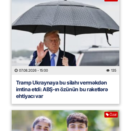
07.08.2026
- 15:00
135
Tramp Ukraynaya bu silahı verməkdən
imtina etdi: ABŞ-ın özünün bu raketlərə
ehtiyacı var
Özəl