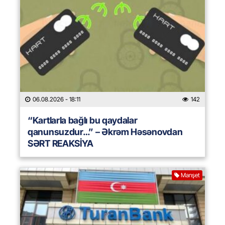
06.08.2026
- 18:11
142
“Kartlarla bağlı bu qaydalar
qanunsuzdur…” – Əkrəm Həsənovdan
SƏRT REAKSİYA
Manşet