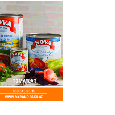
ycanda Media və Yayım Şurası
dı
2026
- 13:00
77
Abdullayevaya yüksək vəzifə
2026
- 12:45
94
n İssık-Kul gölündən gəzinti
unu paylaşıb
2026
- 12:30
71
u rayonunda 70 min manat
də elektrik naqilləri oğurlayan
xlanılıb