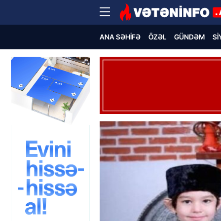
ANA SƏHIFƏ
ÖZƏL
GÜNDƏM
SI