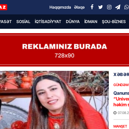
Haqqımızda
Əlaqə
YASƏT
SOSIAL
İQTISADIYYAT
DÜNYA
İDMAN
ŞOU-BIZNES
XƏBƏR
GÜNDƏM
Qanuns
“Univer
həkim 
07.08.
MANŞET