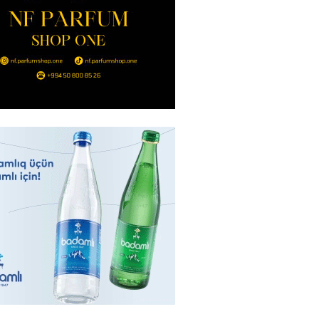
2026
- 14:00
110
in avtomobildə Paşinyana nə
2026
- 13:45
104
entdən Abel Məhərrəmovun oğlu
ğlı SƏRƏNCAM
2026
- 13:30
96
ntdən Xəzər Fərhadov ilə bağlı
NCAM
2026
- 13:15
75