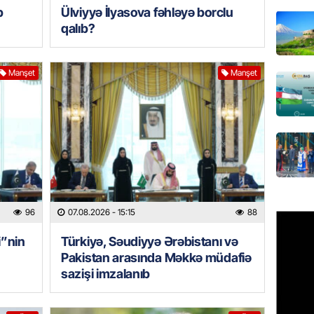
b
Ülviyyə İlyasova fəhləyə borclu
Azərbay
qalıb?
olacaq
07.08.
Manşet
Manşet
REKLAM
Birbank
krediti
07.08.
HADISƏ
Sumqay
çimərli
96
07.08.2026
- 15:15
88
şəxslər
07.08.
i”nin
Türkiyə, Səudiyyə Ərəbistanı və
Pakistan arasında Məkkə müdafiə
GÜNDƏM
sazişi imzalanıb
Kartdan
köçürmə