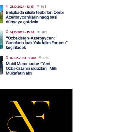
canda sabah 39 dərəcə isti
21.10.2024
- 13:15
953
Belçikada silsilə tədbirlər: Qərbi
Azərbaycanlıların haqq səsi
2026
- 14:30
104
dünyaya çatdırılır
14.10.2024
- 15:44
1173
“Özbəkistan-Azərbaycan:
Gənclərin İpək Yolu İqlim Forumu”
 Biznes-dən mikro biznes
keçiriləcək
nə 5%-dək endirim
2026
- 14:28
100
02.02.2024
- 13:00
1760
Mobil Məmmədov “Yeni
Özbəkistanın ulduzları” Milli
Mükafatın aldı
ıtda avtomobil qaçıran və
kdə mobil telefon oğurlayan
 saxlanılıb
2026
- 14:15
107
 karta istədiyiniz qədər
 edə bilərsiniz – VİDEO