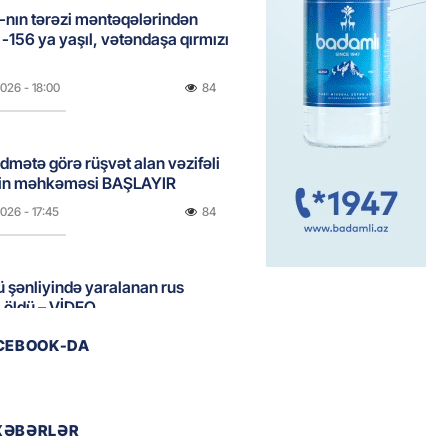
nın tərəzi məntəqələrindən
 -156 ya yaşıl, vətəndaşa qırmızı
2026
- 18:00
84
idmətə görə rüşvət alan vəzifəli
rin məhkəməsi BAŞLAYIR
2026
- 17:45
84
 şənliyində yaralanan rus
 öldü – VİDEO
2026
- 17:30
120
ACEBOOK-DA
ı qadının milyonluq mirası ilə
almaqal: 546 min manatı 20
XƏBƏRLƏR