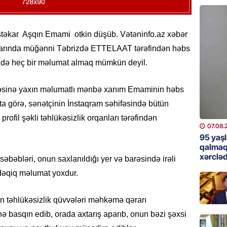
günə xə
07.08.
təkar Aşqın Emami otkin düşüb. Vətəninfo.az xəbər
BANNER
atlarında müğənni Təbrizdə ETTELAAT tərəfindən həbs
Çin qız
ində heç bir məlumat almaq mümkün deyil.
07.08.
ləsinə yaxın məlumatlı mənbə xanım Emaminin həbs
GÜNDƏM
ta görə, sənətçinin İnstaqram səhifəsində bütün
Ülviyyə
 profil şəkli təhlükəsizlik orqanları tərəfindən
07.08.
07.08.
95 yaşl
MANŞET
qalmaq
xərcləd
“Birgə 
əbəbləri, onun saxlanıldığı yer və barəsində irəli
əhəmiy
dəqiq məlumat yoxdur.
07.08.
ran təhlükəsizlik qüvvələri məhkəmə qərarı
İDMAN
basqın edib, orada axtarış aparıb, onun bəzi şəxsi
Albani