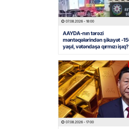
07.08.2026
- 18:00
AAYDA-nın tərəzi
məntəqələrindən şikayət -15
yaşıl, vətəndaşa qırmızı işıq?
07.08.2026
- 17:00