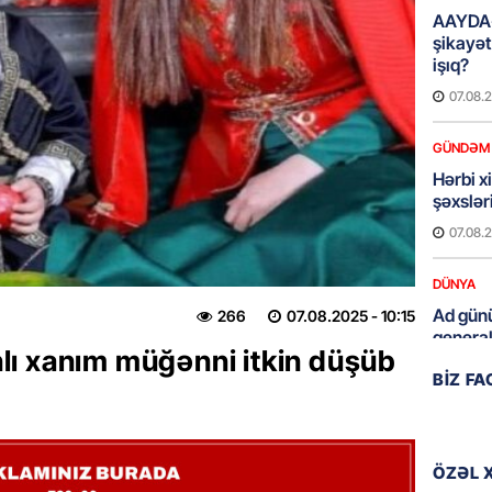
AAYDA-
şikayət
işıq?
07.08.
GÜNDƏM
Hərbi x
şəxslə
07.08.
DÜNYA
Ad günü
266
07.08.2025
- 10:15
general
ı xanım müğənni itkin düşüb
07.08.
BIZ F
ÖZƏL
95 yaşl
bağlı q
ÖZƏL 