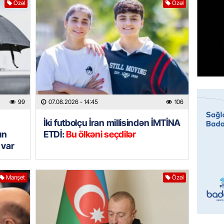
Özəl
Özəl
07.08.
MANŞET
Mişust
deyib?
07.08.
GÜNDƏM
99
07.08.2026
- 14:45
106
Prezid
ilə ba
İki futbolçu İran millisindən İMTİNA
07.08.
ın
ETDİ:
Bu ölkəni seçdilər
 var
GÜNDƏM
Prezide
Manşet
Özəl
SƏRƏ
07.08.
ÖZƏL