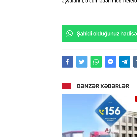
əşyalarını, o cümlədən mobil tele
Şahidi olduğunuz hadisəl
BƏNZƏR XƏBƏRLƏR