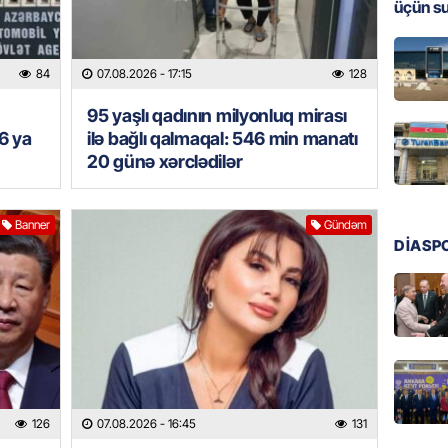
üçün s
MANŞET
Türkiyə
84
07.08.2026
- 17:15
128
Pakist
sazişi 
95 yaşlı qadının milyonluq mirası
07.08.
6 ya
ilə bağlı qalmaqal: 546 min manatı
20 günə xərclədilər
ÖZƏL
Tramp 
imtina 
Banner
Gündəm
ehtiyac
DİASP
07.08.
ÖZƏL
İki fut
ETDİ:
B
07.08.
126
07.08.2026
- 16:45
131
GÜNDƏM