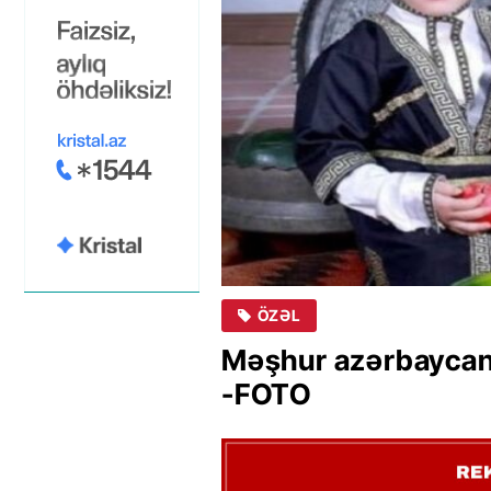
ÖZƏL
Məşhur azərbaycanl
-FOTO