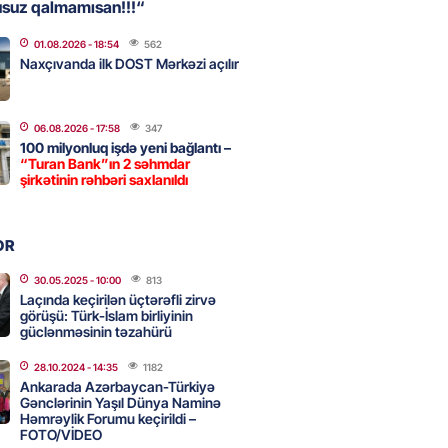
usuz qalmamısan!!!“
01.08.2026
- 18:54
562
, Səudiyyə Ərəbistanı və
Naxçıvanda ilk DOST Mərkəzi açılır
an arasında Məkkə müdafiə
imzalanıb
2026
- 15:15
88
06.08.2026
- 17:58
347
100 milyonluq işdə yeni bağlantı –
“Turan Bank”ın 2 səhmdar
şirkətinin rəhbəri saxlanıldı
Ukraynaya bu silahı verməkdən
etdi: ABŞ-ın özünün bu raketlərə
ı var
OR
2026
- 15:00
99
30.05.2025
- 10:00
813
Laçında keçirilən üçtərəfli zirvə
görüşü: Türk-İslam birliyinin
güclənməsinin təzahürü
bolçu İran millisindən İMTİNA
u ölkəni seçdilər
28.10.2024
- 14:35
1182
Ankarada Azərbaycan-Türkiyə
2026
- 14:45
106
Gənclərinin Yaşıl Dünya Naminə
Həmrəylik Forumu keçirildi –
FOTO/VİDEO