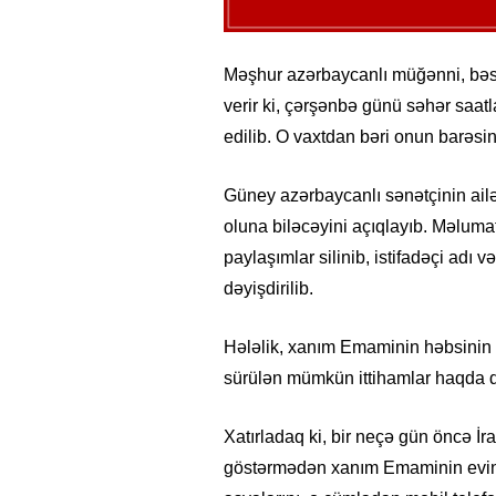
Məşhur azərbaycanlı müğənni, bəs
verir ki, çərşənbə günü səhər sa
edilib. O vaxtdan bəri onun barəs
Güney azərbaycanlı sənətçinin ai
oluna biləcəyini açıqlayıb. Məluma
paylaşımlar silinib, istifadəçi adı və
dəyişdirilib.
Hələlik, xanım Emaminin həbsinin s
sürülən mümkün ittihamlar haqda 
Xatırladaq ki, bir neçə gün öncə İ
göstərmədən xanım Emaminin evinə 