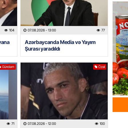
Azərba
yaradıl
07.08.
104
07.08.2026
- 13:00
77
GÜNDƏM
Aytən 
yana
Azərbaycanda Media və Yayım
verildi
Şurası yaradıldı
07.08.
Gündəm
Özəl
GÜNDƏM
Paşinya
videos
07.08.
HADISƏ
Sabunç
dəyərin
şəxs sa
71
07.08.2026
- 12:00
100