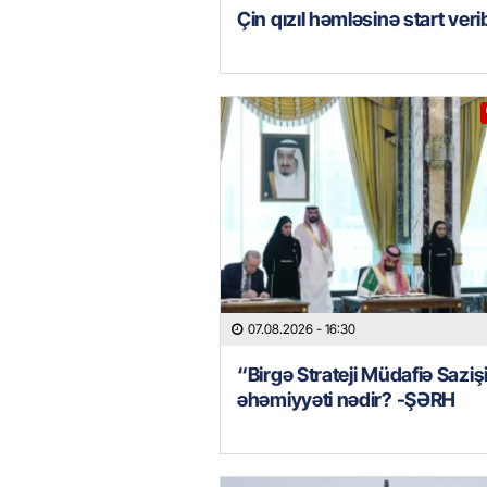
Çin qızıl həmləsinə start veri
07.08.2026
- 16:30
“Birgə Strateji Müdafiə Saziş
əhəmiyyəti nədir? -ŞƏRH