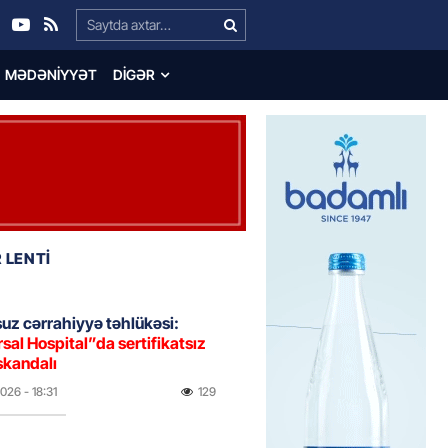
Search…
MƏDƏNIYYƏT
DIGƏR
 LENTİ
uz cərrahiyyə təhlükəsi:
sal Hospital”da sertifikatsız
skandalı
2026
- 18:31
129