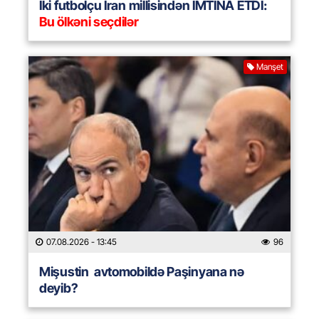
İki futbolçu İran millisindən İMTİNA ETDİ:
Bu ölkəni seçdilər
Manşet
07.08.2026
- 13:45
96
Mişustin avtomobildə Paşinyana nə
deyib?