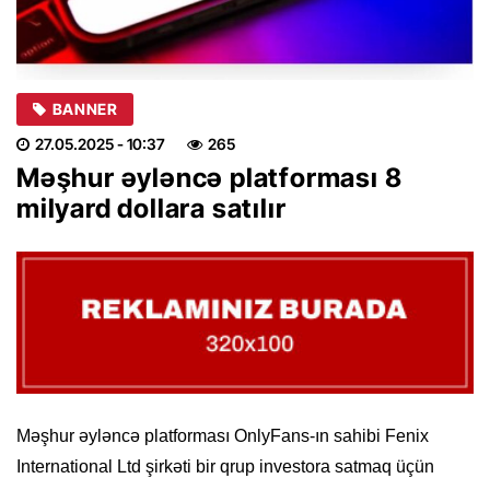
BANNER
27.05.2025
- 10:37
265
Məşhur əyləncə platforması 8
milyard dollara satılır
Məşhur əyləncə platforması OnlyFans-ın sahibi Fenix ​​
International Ltd şirkəti bir qrup investora satmaq üçün