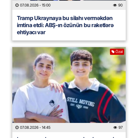
07.08.2026
- 15:00
90
Tramp Ukraynaya bu silahı verməkdən
imtina etdi: ABŞ-ın özünün bu raketlərə
ehtiyacı var
Özəl
07.08.2026
- 14:45
97