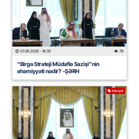
07.08.2026
- 16:30
79
“Birgə Strateji Müdafiə Sazişi”nin
əhəmiyyəti nədir? -ŞƏRH
Manşet