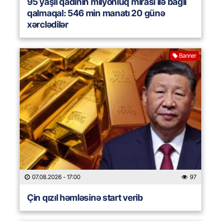
95 yaşlı qadının milyonluq mirası ilə bağlı
qalmaqal: 546 min manatı 20 günə
xərclədilər
Banner
07.08.2026
- 17:00
97
Çin qızıl həmləsinə start verib