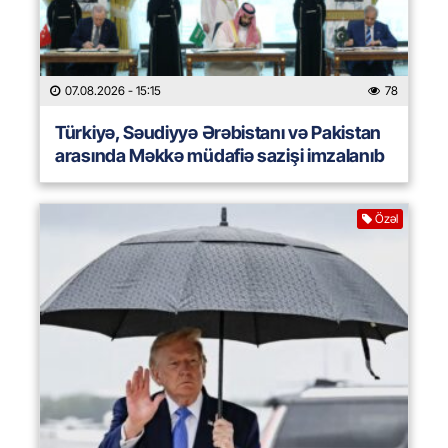
07.08.2026
- 15:15
78
Türkiyə, Səudiyyə Ərəbistanı və Pakistan
arasında Məkkə müdafiə sazişi imzalanıb
Özəl