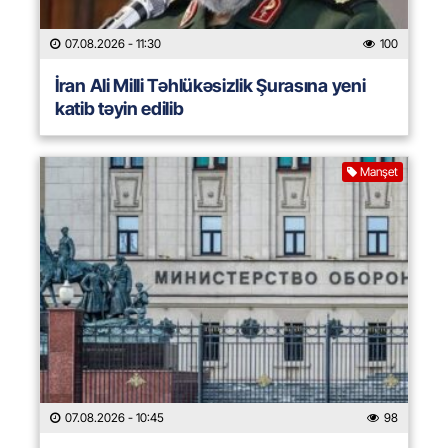
07.08.2026
- 11:30
100
İran Ali Milli Təhlükəsizlik Şurasına yeni
katib təyin edilib
Manşet
07.08.2026
- 10:45
98