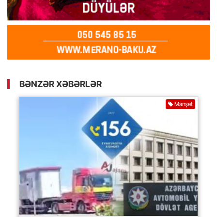
BƏNZƏR XƏBƏRLƏR
Manşet