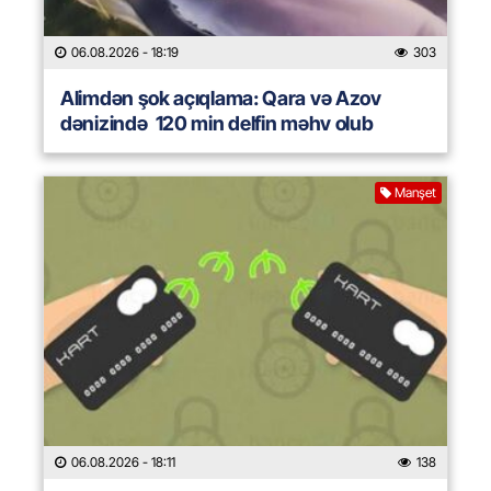
06.08.2026
- 18:19
303
Alimdən şok açıqlama: Qara və Azov
dənizində 120 min delfin məhv olub
Manşet
06.08.2026
- 18:11
138