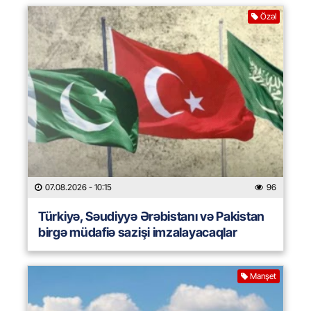
Özəl
07.08.2026
- 10:15
96
Türkiyə, Səudiyyə Ərəbistanı və Pakistan
birgə müdafiə sazişi imzalayacaqlar
Manşet