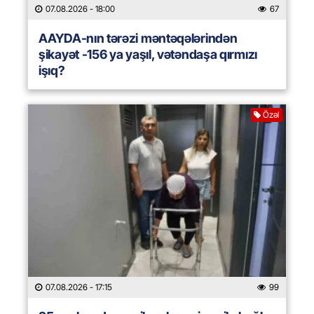
07.08.2026
- 18:00
67
AAYDA-nın tərəzi məntəqələrindən
şikayət -156 ya yaşıl, vətəndaşa qırmızı
işıq?
Özəl
07.08.2026
- 17:15
99