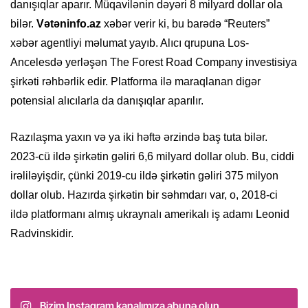
danışıqlar aparır. Müqavilənin dəyəri 8 milyard dollar ola
bilər.
Vətəninfo.az
xəbər verir ki, bu barədə “Reuters”
xəbər agentliyi məlumat yayıb. Alıcı qrupuna Los-
Ancelesdə yerləşən The Forest Road Company investisiya
şirkəti rəhbərlik edir. Platforma ilə maraqlanan digər
potensial alıcılarla da danışıqlar aparılır.
Razılaşma yaxın və ya iki həftə ərzində baş tuta bilər.
2023-cü ildə şirkətin gəliri 6,6 milyard dollar olub. Bu, ciddi
irəliləyişdir, çünki 2019-cu ildə şirkətin gəliri 375 milyon
dollar olub. Hazırda şirkətin bir səhmdarı var, o, 2018-ci
ildə platformanı almış ukraynalı amerikalı iş adamı Leonid
Radvinskidir.
Bizim Instagram kanalımıza abunə olun