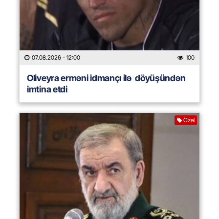
07.08.2026
- 12:00
100
Oliveyra erməni idmançı ilə döyüşündən
imtina etdi
Özəl