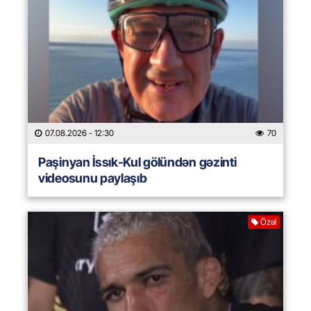
07.08.2026
- 12:30
70
Paşinyan İssık-Kul gölündən gəzinti
videosunu paylaşıb
Özəl