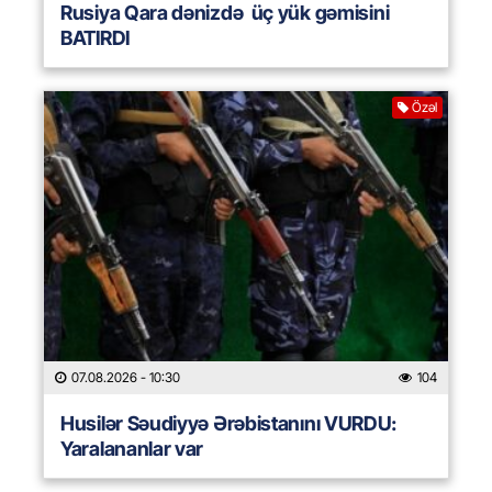
Rusiya Qara dənizdə üç yük gəmisini
BATIRDI
Özəl
07.08.2026
- 10:30
104
Husilər Səudiyyə Ərəbistanını VURDU:
Yaralananlar var