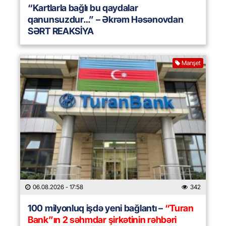
“Kartlarla bağlı bu qaydalar
qanunsuzdur…” – Əkrəm Həsənovdan
SƏRT REAKSİYA
Manşet
06.08.2026
- 17:58
342
100 milyonluq işdə yeni bağlantı –
“Turan
Bank”ın 2 səhmdar şirkətinin rəhbəri