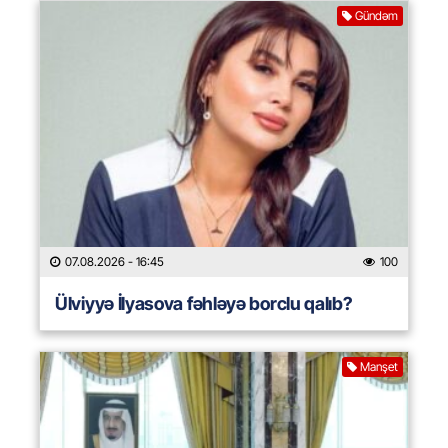
Gündəm
07.08.2026
- 16:45
100
Ülviyyə İlyasova fəhləyə borclu qalıb?
Manşet