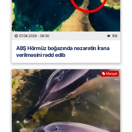
07.08.2026
- 09:30
109
ABŞ Hörmüz boğazında nəzarətin İrana
verilməsini rədd edib
Manşet