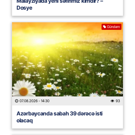
Malayziyada yeni səfirimiz kimdir? –
Dosye
Gündəm
07.08.2026
- 14:30
93
Azərbaycanda sabah 39 dərəcə isti
olacaq