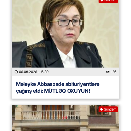
06.08.2026
- 16:30
126
Məleykə Abbaszadə abituriyentlərə
çağırış etdi: MÜTLƏQ OXUYUN!
Gündəm