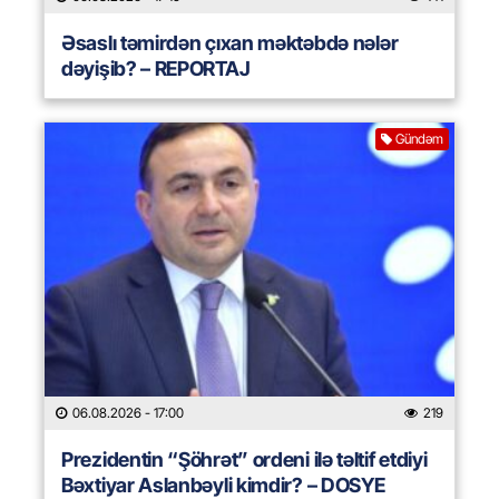
Əsaslı təmirdən çıxan məktəbdə nələr
dəyişib? – REPORTAJ
Gündəm
06.08.2026
- 17:00
219
Prezidentin “Şöhrət” ordeni ilə təltif etdiyi
Bəxtiyar Aslanbəyli kimdir? – DOSYE