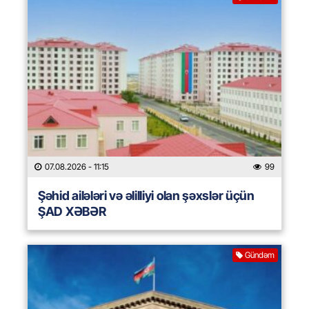
07.08.2026
- 11:15
99
Şəhid ailələri və əlilliyi olan şəxslər üçün
ŞAD XƏBƏR
Gündəm