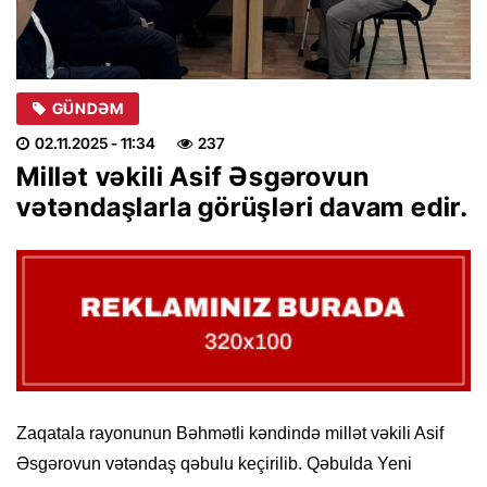
GÜNDƏM
02.11.2025
- 11:34
237
Millət vəkili Asif Əsgərovun
vətəndaşlarla görüşləri davam edir.
Zaqatala rayonunun Bəhmətli kəndində millət vəkili Asif
Əsgərovun vətəndaş qəbulu keçirilib. Qəbulda Yeni