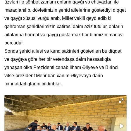
üzvləri ilə söhbət zamanı onların qayğı və ehtiyacları ilə
maraqlanılıb, dövlətimizin şəhid ailələrinə göstərdiyi diqqət
və qayğı xüsusi vurğulanıb. Millət vəkili qeyd edib ki,
qəhrəman şəhidlərimizin xatirəsi daim əziz tutulur, onların
ailələrinə hörmət və qayğı göstərmək hər birimizin mənəvi
borcudur.
Sonda şəhid ailəsi və kənd sakinləri göstərilən bu diqqət
və qayğıya görə hər bir vətəndaşa daim həssaslıqla
yanaşan ölkə Prezidenti cənab İlham Əliyevə və Birinci
vitse-prezident Mehriban xanım Əliyevaya dərin
minnətdarlıqlarını bildiriblər.