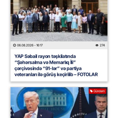
06.08.2026
- 16:17
274
YAP Səbail rayon təşkilatında
“Şəhərsalma və Memarlıq İli”
çərçivəsində “91-lər” və partiya
veteranları ilə görüş keçirilib – FOTOLAR
Gündəm