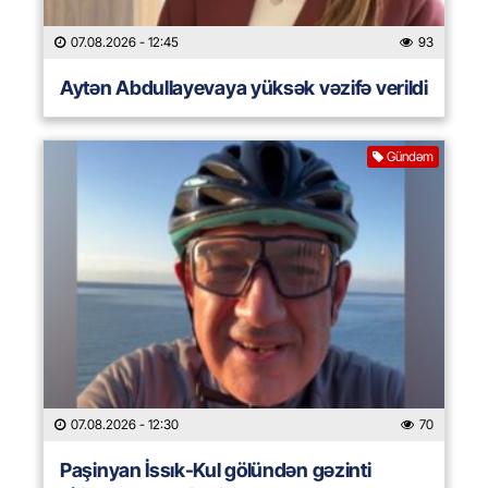
07.08.2026
- 12:45
93
Aytən Abdullayevaya yüksək vəzifə verildi
Gündəm
07.08.2026
- 12:30
70
Paşinyan İssık-Kul gölündən gəzinti