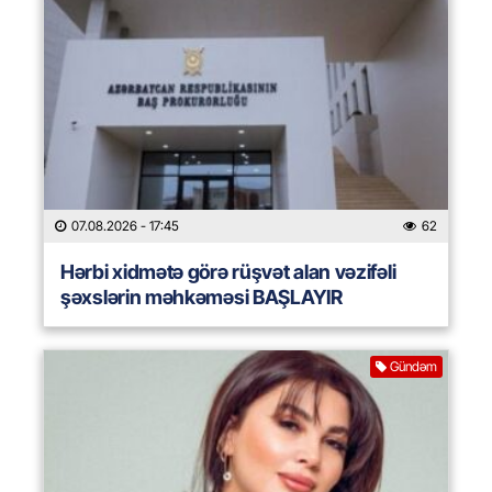
07.08.2026
- 17:45
62
Hərbi xidmətə görə rüşvət alan vəzifəli
şəxslərin məhkəməsi BAŞLAYIR
Gündəm