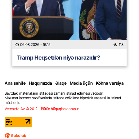
06.08.2026
- 16:15
113
Tramp Heqsetdən niyə narazıdır?
Ana səhifə
Haqqımızda
Əlaqə
Media üçün
Köhnə versiya
Saytdakı materialların istifadəsi zamanı istinad edilməsi vacibdir.
Məlumat internet səhifələrində istifadə edildikdə hiperlink vasitəsi ilə istinad
mütləqdir.
Veteninfo.Az © 2012 - Bütün hüquqları qorunur.