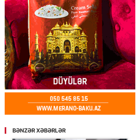
BƏNZƏR XƏBƏRLƏR