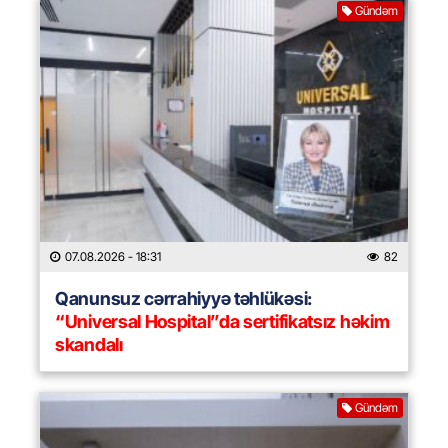
Gündəm
07.08.2026
- 18:31
82
Qanunsuz cərrahiyyə təhlükəsi:
“Universal Hospital”da sertifikatsız həkim
skandalı
Gündəm