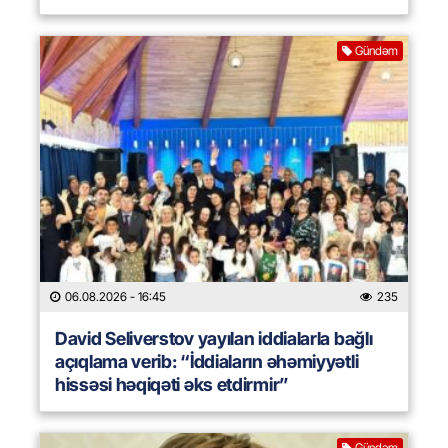
Gündəm
06.08.2026
- 16:45
235
David Seliverstov yayılan iddialarla bağlı
açıqlama verib: “İddiaların əhəmiyyətli
hissəsi həqiqəti əks etdirmir”
Gündəm