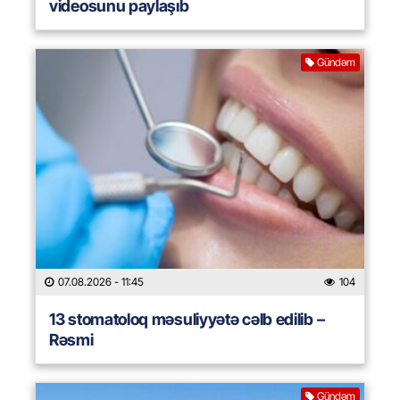
videosunu paylaşıb
Gündəm
07.08.2026
- 11:45
104
13 stomatoloq məsuliyyətə cəlb edilib –
Rəsmi
Gündəm