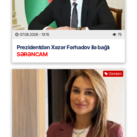
07.08.2026
- 13:15
75
Prezidentdən Xəzər Fərhadov ilə bağlı
SƏRƏNCAM
Gündəm