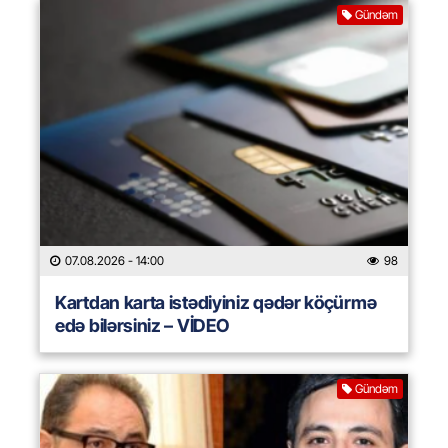
Gündəm
07.08.2026
- 14:00
98
Kartdan karta istədiyiniz qədər köçürmə
edə bilərsiniz – VİDEO
Gündəm