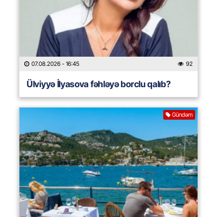
07.08.2026
- 16:45
92
Ülviyyə İlyasova fəhləyə borclu qalıb?
Gündəm