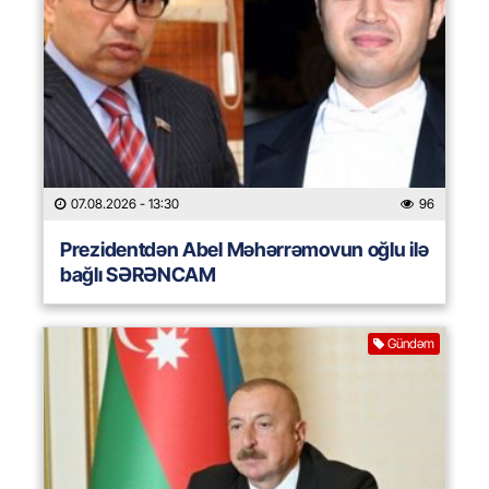
07.08.2026
- 13:30
96
Prezidentdən Abel Məhərrəmovun oğlu ilə
bağlı SƏRƏNCAM
Gündəm