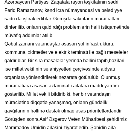
Azərbaycan Partiyası Zaqatala rayon təşkilatının sədri
Fərid Ramazanov, kənd icra nümayəndəsi və bələdiyyə
sədri də iştirak ediblər. Görüşdə sakinlərin müraciətləri
dinlənilib, onların qaldırdığı problemlərin həlli istiqamətində
müvafiq addımlar atılıb.
Qəbul zamanı vətəndaşlar əsasən yol infrastrukturu,
kommunal xidmətlər və elektrik təminatı ilə bağlı məsələlər
qaldırıblar. Bir sıra məsələlər yerində həllini tapıb,bəziləri
isə millət vəkilinin səlahiyyətləri çərçivəsində aidyatı
orqanlara yönləndirilərək nəzarətə götürülüb. Olunmuş
müraciətıərə əsasən aztəminatlı ailələrə maddi yardım
göstərilib. Millət vəkili bildirib ki, hər bir vətəndaşın
müraciətinə diqqətlə yanaşmaq, onların gündəlik
qayğılarının həllinə dəstək olmaq əsas prioritetlərdəndir.
Görüşdən sonra Asif Əsgərov Vətən Müharibəsi şəhidimiz
Məmmədov Ümidin ailəsini ziyarət edib. Şəhidin ailə