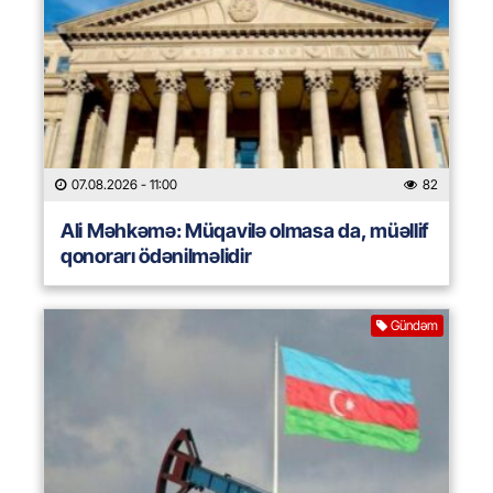
07.08.2026
- 11:00
82
Ali Məhkəmə: Müqavilə olmasa da, müəllif
qonorarı ödənilməlidir
Gündəm