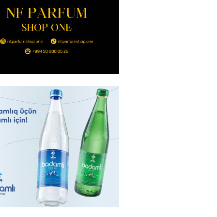
2026
- 14:00
88
in avtomobildə Paşinyana nə
2026
- 13:45
85
entdən Abel Məhərrəmovun oğlu
ğlı SƏRƏNCAM
2026
- 13:30
90
ntdən Xəzər Fərhadov ilə bağlı
NCAM
2026
- 13:15
70