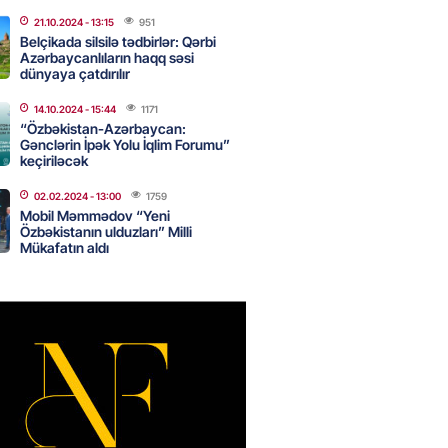
canda sabah 39 dərəcə isti
21.10.2024
- 13:15
951
Belçikada silsilə tədbirlər: Qərbi
Azərbaycanlıların haqq səsi
2026
- 14:30
80
dünyaya çatdırılır
14.10.2024
- 15:44
1171
“Özbəkistan-Azərbaycan:
Gənclərin İpək Yolu İqlim Forumu”
 Biznes-dən mikro biznes
keçiriləcək
nə 5%-dək endirim
2026
- 14:28
79
02.02.2024
- 13:00
1759
Mobil Məmmədov “Yeni
Özbəkistanın ulduzları” Milli
Mükafatın aldı
ıtda avtomobil qaçıran və
kdə mobil telefon oğurlayan
 saxlanılıb
2026
- 14:15
84
 karta istədiyiniz qədər
 edə bilərsiniz – VİDEO