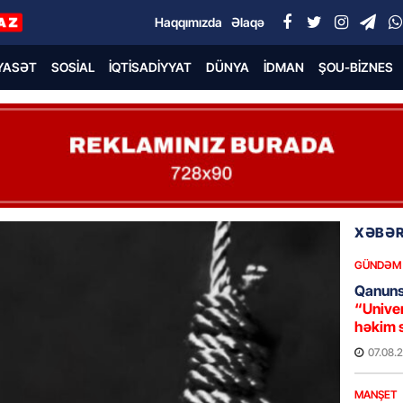
Haqqımızda
Əlaqə
YASƏT
SOSIAL
İQTISADIYYAT
DÜNYA
İDMAN
ŞOU-BIZNES
XƏBƏR
GÜNDƏM
Qanuns
“Univer
həkim 
07.08.
MANŞET