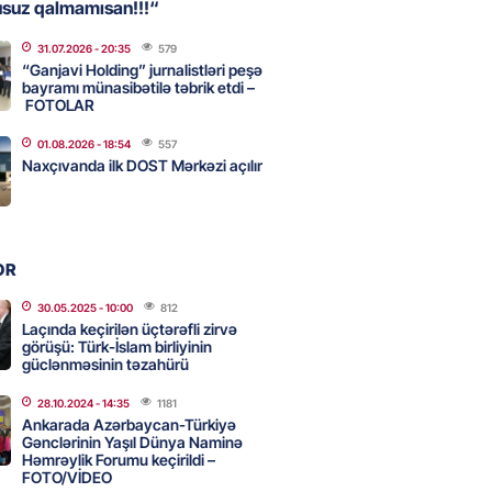
usuz qalmamısan!!!“
31.07.2026
- 20:35
579
, Səudiyyə Ərəbistanı və
“Ganjavi Holding” jurnalistləri peşə
an arasında Məkkə müdafiə
bayramı münasibətilə təbrik etdi –
FOTOLAR
imzalanıb
2026
- 15:15
66
01.08.2026
- 18:54
557
Naxçıvanda ilk DOST Mərkəzi açılır
Ukraynaya bu silahı verməkdən
etdi: ABŞ-ın özünün bu raketlərə
ı var
OR
2026
- 15:00
78
30.05.2025
- 10:00
812
Laçında keçirilən üçtərəfli zirvə
görüşü: Türk-İslam birliyinin
güclənməsinin təzahürü
bolçu İran millisindən İMTİNA
u ölkəni seçdilər
28.10.2024
- 14:35
1181
Ankarada Azərbaycan-Türkiyə
2026
- 14:45
83
Gənclərinin Yaşıl Dünya Naminə
Həmrəylik Forumu keçirildi –
FOTO/VİDEO