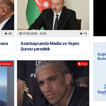
07.08.
MANŞET
Mişust
deyib?
07.08.
85
07.08.2026
- 13:00
73
yana
Azərbaycanda Media və Yayım
GÜNDƏM
Şurası yaradıldı
Prezid
ilə ba
07.08.
Gündəm
Özəl
GÜNDƏM
Prezide
SƏRƏ
07.08.
ÖZƏL