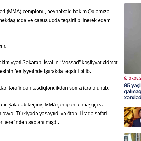
günə xə
07.08.
tləri (MMA) çempionu, beynəlxalq hakim Qolamrza
əməkdaşlıqda və casusluqda təqsirli bilinərək edam
BANNER
Çin qız
07.08.
ir.
GÜNDƏM
kimiyyəti Şəkərabı İsrailin “Mossad” kəşfiyyat xidməti
Ülviyyə
inin fəaliyyətində iştırakda təqsirli bilib.
07.08.
07.08.
95 yaşl
rı tərəfindən təsdiqləndikdən sonra icra olunub.
MANŞET
qalmaq
xərcləd
“Birgə 
 Xani Şəkərab keçmiş MMA çempionu, məşqçi və
əhəmiy
əvvəl Türkiyədə yaşayırdı və ötən il İraqa səfəri
07.08.
ri tərəfindən saxlanılmışdı.
İDMAN
Albani