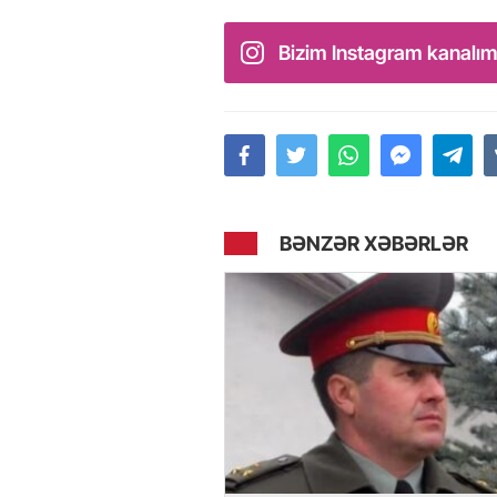
Bizim Instagram kanalım
BƏNZƏR XƏBƏRLƏR