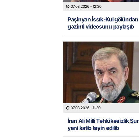
07.08.2026
- 12:30
Paşinyan İssık-Kul gölündən
gəzinti videosunu paylaşıb
07.08.2026
- 11:30
İran Ali Milli Təhlükəsizlik Şu
yeni katib təyin edilib