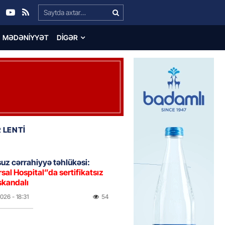
Search…
MƏDƏNIYYƏT
DIGƏR
 LENTİ
uz cərrahiyyə təhlükəsi:
sal Hospital”da sertifikatsız
skandalı
2026
- 18:31
54