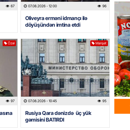
Azərba
67
07.08.2026
- 12:00
96
yaradıl
Oliveyra erməni idmançı ilə
07.08.
döyüşündən imtina etdi
GÜNDƏM
Aytən 
Özəl
Manşet
verildi
07.08.
GÜNDƏM
Paşinya
videos
07.08.
97
07.08.2026
- 10:45
95
HADISƏ
Sabunç
rasına
Rusiya Qara dənizdə üç yük
dəyərin
gəmisini BATIRDI
şəxs sa