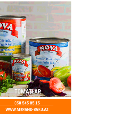
ycanda Media və Yayım Şurası
dı
2026
- 13:00
73
Abdullayevaya yüksək vəzifə
2026
- 12:45
89
n İssık-Kul gölündən gəzinti
unu paylaşıb
2026
- 12:30
67
u rayonunda 70 min manat
də elektrik naqilləri oğurlayan
xlanılıb