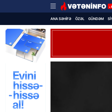
ANA SƏHIFƏ
ÖZƏL
GÜNDƏM
SI