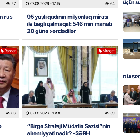
üçün s
57
07.08.2026
- 17:15
64
MANŞET
n rus
95 yaşlı qadının milyonluq mirası
Türkiyə
ilə bağlı qalmaqal: 546 min manatı
Pakist
20 günə xərclədilər
sazişi 
07.08.
Banner
Manşet
ÖZƏL
Tramp 
imtina 
ehtiyac
DİASP
07.08.
ÖZƏL
İki fut
63
07.08.2026
- 16:30
59
ETDİ:
B
07.08.
b
“Birgə Strateji Müdafiə Sazişi”nin
əhəmiyyəti nədir? -ŞƏRH
GÜNDƏM