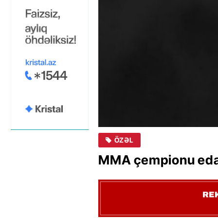
ÖZƏL
MMA çempionu eda