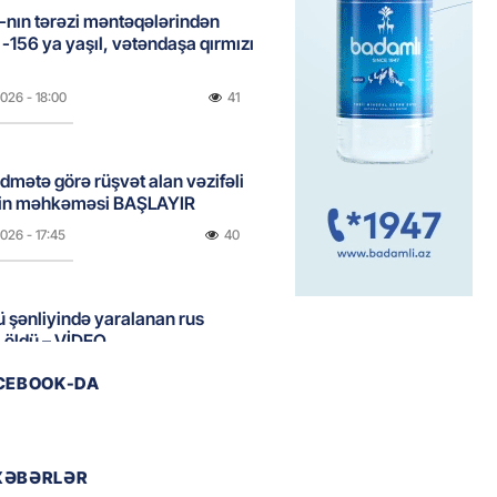
nın tərəzi məntəqələrindən
 -156 ya yaşıl, vətəndaşa qırmızı
2026
- 18:00
41
idmətə görə rüşvət alan vəzifəli
rin məhkəməsi BAŞLAYIR
2026
- 17:45
40
 şənliyində yaralanan rus
 öldü – VİDEO
2026
- 17:30
57
ACEBOOK-DA
ı qadının milyonluq mirası ilə
almaqal: 546 min manatı 20
XƏBƏRLƏR