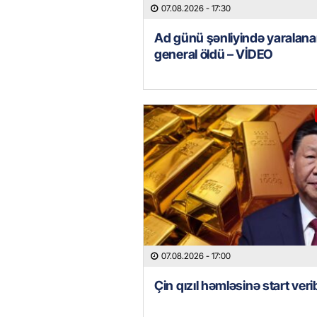
07.08.2026
- 17:30
Ad günü şənliyində yaralana
general öldü – VİDEO
07.08.2026
- 17:00
Çin qızıl həmləsinə start veri