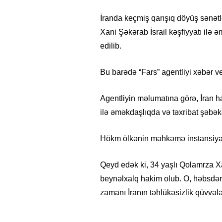
İranda keçmiş qarışıq döyüş sənə
Xani Şəkərab İsrail kəşfiyyatı ilə 
edilib.
Bu barədə “Fars” agentliyi xəbər ver
Agentliyin məlumatına görə, İran ha
ilə əməkdaşlıqda və təxribat şəbəkəs
Hökm ölkənin məhkəmə instansiyala
Qeyd edək ki, 34 yaşlı Qolamrza
beynəlxalq hakim olub. O, həbsdən 
zamanı İranın təhlükəsizlik qüvvələ