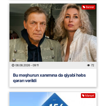
Banner
08.08.2026
- 09:11
72
Bu məşhurun xanımına da qiyabi həbs
qərarı verildi
Manşet