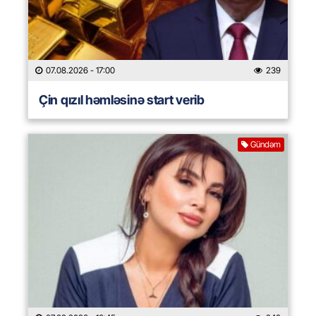
07.08.2026
- 17:00
239
Çin qızıl həmləsinə start verib
Gündəm