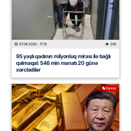
07.08.2026
- 17:15
240
95 yaşlı qadının milyonluq mirası ilə bağlı
qalmaqal: 546 min manatı 20 günə
xərclədilər
Banner