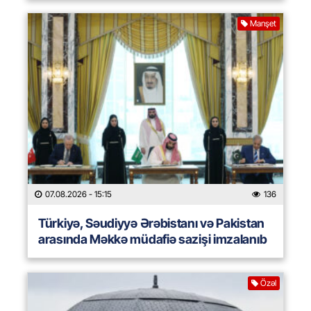
Manşet
07.08.2026
- 15:15
136
Türkiyə, Səudiyyə Ərəbistanı və Pakistan
arasında Məkkə müdafiə sazişi imzalanıb
Özəl