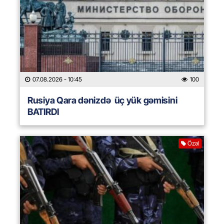
07.08.2026
- 10:45
100
Rusiya Qara dənizdə üç yük gəmisini
BATIRDI
Özəl