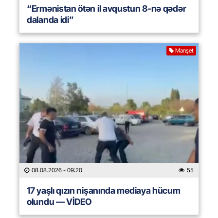
“Ermənistan ötən il avqustun 8-nə qədər
dalanda idi”
Manşet
08.08.2026
- 09:20
55
17 yaşlı qızın nişanında mediaya hücum
olundu — VİDEO