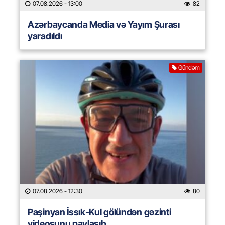
07.08.2026
- 13:00
82
Azərbaycanda Media və Yayım Şurası
yaradıldı
Gündəm
07.08.2026
- 12:30
80
Paşinyan İssık-Kul gölündən gəzinti
videosunu paylaşıb