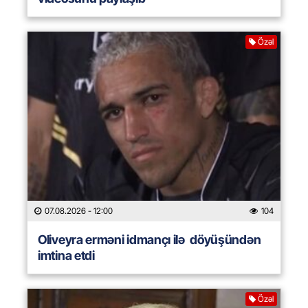
Özəl
07.08.2026
- 12:00
104
Oliveyra erməni idmançı ilə döyüşündən
imtina etdi
Özəl