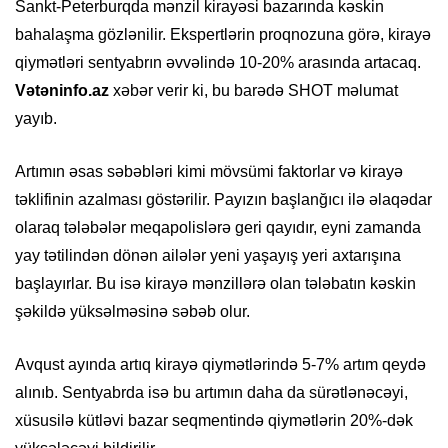
Sankt-Peterburqda mənzil kirayəsi bazarında kəskin
bahalaşma gözlənilir. Ekspertlərin proqnozuna görə, kirayə
qiymətləri sentyabrın əvvəlində 10-20% arasında artacaq.
Vətəninfo.az
xəbər verir ki, bu barədə SHOT məlumat
yayıb.
Artımın əsas səbəbləri kimi mövsümi faktorlar və kirayə
təklifinin azalması göstərilir. Payızın başlanğıcı ilə əlaqədar
olaraq tələbələr meqapolislərə geri qayıdır, eyni zamanda
yay tətilindən dönən ailələr yeni yaşayış yeri axtarışına
başlayırlar. Bu isə kirayə mənzillərə olan tələbatın kəskin
şəkildə yüksəlməsinə səbəb olur.
Avqust ayında artıq kirayə qiymətlərində 5-7% artım qeydə
alınıb. Sentyabrda isə bu artımın daha da sürətlənəcəyi,
xüsusilə kütləvi bazar seqmentində qiymətlərin 20%-dək