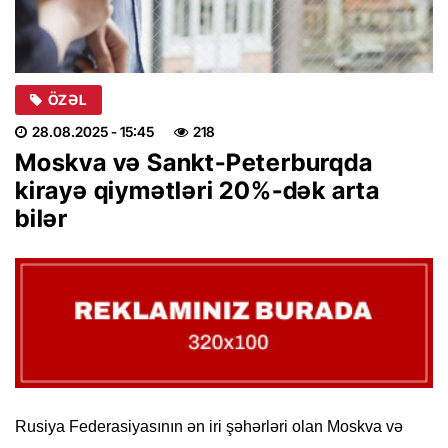
ÖZƏL
28.08.2025
- 15:45
218
Moskva və Sankt-Peterburqda
kirayə qiymətləri 20%-dək arta
bilər
Rusiya Federasiyasının ən iri şəhərləri olan Moskva və