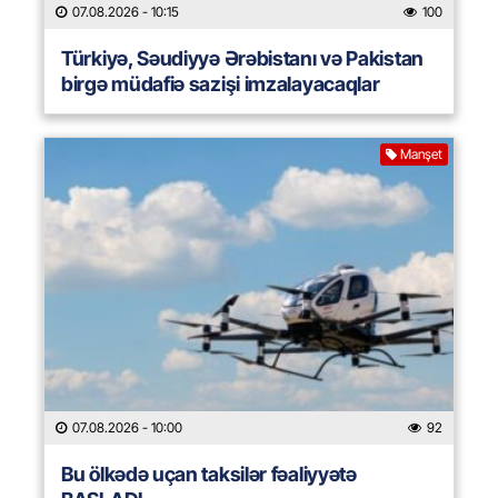
07.08.2026
- 10:15
100
Türkiyə, Səudiyyə Ərəbistanı və Pakistan
birgə müdafiə sazişi imzalayacaqlar
Manşet
07.08.2026
- 10:00
92
Bu ölkədə uçan taksilər fəaliyyətə