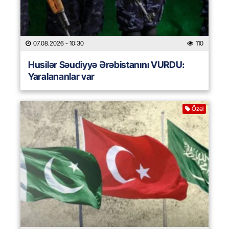
07.08.2026
- 10:30
110
Husilər Səudiyyə Ərəbistanını VURDU:
Yaralananlar var
Özəl