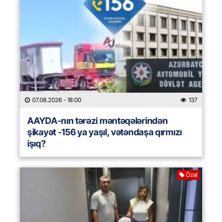
07.08.2026
- 18:00
137
AAYDA-nın tərəzi məntəqələrindən
şikayət -156 ya yaşıl, vətəndaşa qırmızı
işıq?
Özəl