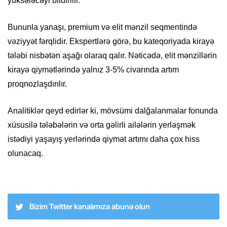
yüksələcəyi bildirilir.
Bununla yanaşı, premium və elit mənzil seqmentində
vəziyyət fərqlidir. Ekspertlərə görə, bu kateqoriyada kirayə
tələbi nisbətən aşağı olaraq qalır. Nəticədə, elit mənzillərin
kirayə qiymətlərində yalnız 3-5% civarında artım
proqnozlaşdırılır.
Analitiklər qeyd edirlər ki, mövsümi dalğalanmalar fonunda
xüsusilə tələbələrin və orta gəlirli ailələrin yerləşmək
istədiyi yaşayış yerlərində qiymət artımı daha çox hiss
olunacaq.
Bizim Twitter kanalımıza abunə olun