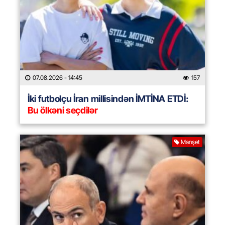
07.08.2026
- 14:45
157
İki futbolçu İran millisindən İMTİNA ETDİ:
Bu ölkəni seçdilər
Manşet