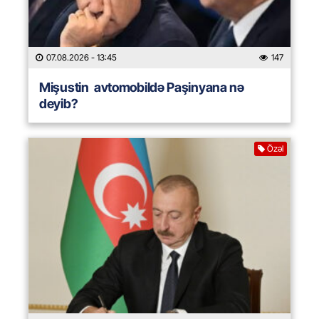
07.08.2026
- 13:45
147
Mişustin avtomobildə Paşinyana nə
deyib?
Özəl