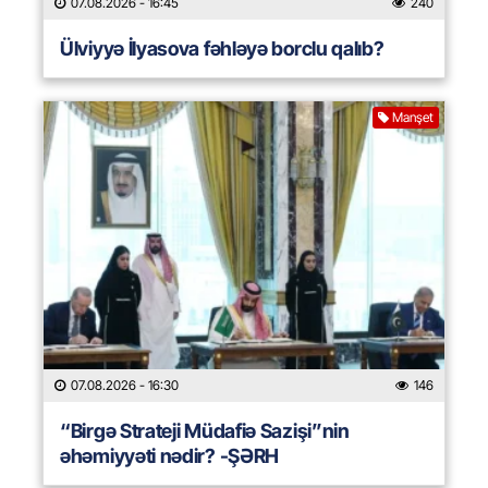
07.08.2026
- 16:45
240
Ülviyyə İlyasova fəhləyə borclu qalıb?
Manşet
07.08.2026
- 16:30
146
“Birgə Strateji Müdafiə Sazişi”nin
əhəmiyyəti nədir? -ŞƏRH