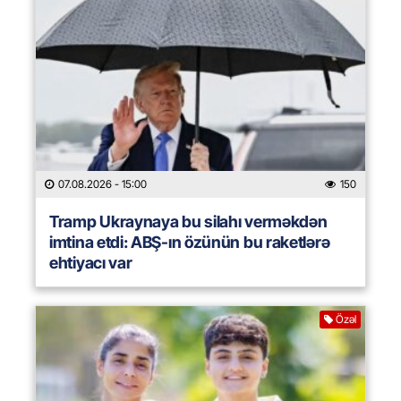
07.08.2026
- 15:00
150
Tramp Ukraynaya bu silahı verməkdən
imtina etdi: ABŞ-ın özünün bu raketlərə
ehtiyacı var
Özəl