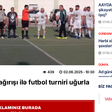
AAYDA-
şikayət
işıq?
07.08.
GÜNDƏM
Hərbi x
şəxslə
07.08.
DÜNYA
Ad günü
439
02.06.2025
- 10:30
general
ırışı ilə futbol turniri uğurla
07.08.
BIZ F
ÖZƏL
Vet
95 yaşl
bağlı q