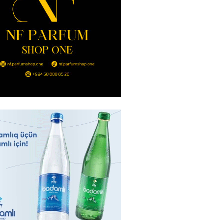
2026
- 14:00
95
in avtomobildə Paşinyana nə
2026
- 13:45
90
entdən Abel Məhərrəmovun oğlu
ğlı SƏRƏNCAM
2026
- 13:30
93
ntdən Xəzər Fərhadov ilə bağlı
NCAM
2026
- 13:15
72