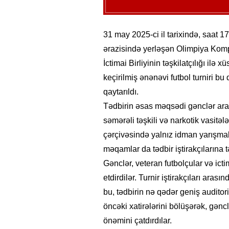
31 may 2025-ci il tarixində, saat 
ərazisində yerləşən Olimpiya Kom
İctimai Birliyinin təşkilatçılığı ilə 
keçirilmiş ənənəvi futbol turniri b
qaytarıldı.
Tədbirin əsas məqsədi gənclər aras
səmərəli təşkili və narkotik vasitələ
çərçivəsində yalnız idman yarışmala
məqamlar da tədbir iştirakçılarına 
Gənclər, veteran futbolçular və ict
etdirdilər. Turnir iştirakçıları aras
bu, tədbirin nə qədər geniş auditori
öncəki xatirələrini bölüşərək, gən
önəmini çatdırdılar.