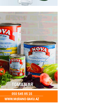
ycanda Media və Yayım Şurası
dı
2026
- 13:00
74
Abdullayevaya yüksək vəzifə
2026
- 12:45
90
n İssık-Kul gölündən gəzinti
unu paylaşıb
2026
- 12:30
68
u rayonunda 70 min manat
də elektrik naqilləri oğurlayan
xlanılıb