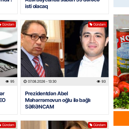
Azərba
isti olacaq
yaradıl
07.08.
Gündəm
Gündəm
GÜNDƏM
Aytən 
verildi
07.08.
GÜNDƏM
Paşinya
videos
95
07.08.2026
- 13:30
93
07.08.
ər
Prezidentdən Abel
DEO
Məhərrəmovun oğlu ilə bağlı
HADISƏ
SƏRƏNCAM
Sabunç
dəyərin
şəxs sa
Gündəm
Gündəm