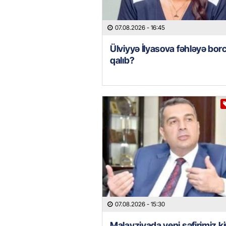
07.08.2026
- 16:45
Ülviyyə İlyasova fəhləyə borc
qalıb?
07.08.2026
- 15:30
Malayziyada yeni səfirimiz k