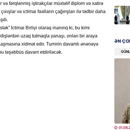
“Liverp
ə fərqlənmiş iştirakçılar müxtəlif diplom və xatirə
 çıxışlar və ictimai fəalların çağırışları ilə tədbir daha
07.08.
şdı.
HADISƏ
k” İctimai Birliyi olaraq inanırıq ki, bu kimi
Tovuzda
rdişlərdən uzaq tutmaqla yanaşı, onları bir araya
qardaşı
ƏN ÇO
laşmasına xidmət edir. Turnirin davamlı ənənəyə
07.08.
GÜN
 bu təşəbbüs davam etdiriləcək.
GÜNDƏM
Türkiyə
milyon 
xərclər
07.08.
GÜNDƏM
Malayzi
Dosye
07.08.
01.08.