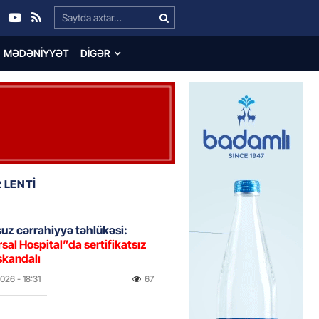
Search…
MƏDƏNIYYƏT
DIGƏR
 LENTİ
uz cərrahiyyə təhlükəsi:
sal Hospital”da sertifikatsız
skandalı
2026
- 18:31
67