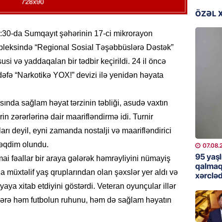
günə xə
ÖZƏL 
07.08.
17:30-da Sumqayıt şəhərinin 17-ci mikrorayon
BANNER
pleksində “Regional Sosial Təşəbbüslərə Dəstək”
Çin qız
xüsusi və yaddaqalan bir tədbir keçirildi. 24 il öncə
07.08.
u dəfə “Narkotikə YOX!” devizi ilə yenidən həyata
GÜNDƏM
ında sağlam həyat tərzinin təbliği, asudə vaxtın
Ülviyyə
rin zərərlərinə dair maarifləndirmə idi. Turnir
07.08.
rı deyil, eyni zamanda nostalji və maarifləndirici
MANŞET
təqdim olundu.
07.08.
“Birgə 
95 yaşl
imai fəallar bir araya gələrək həmrəyliyini nümayiş
əhəmiy
qalmaq
ında müxtəlif yaş qruplarından olan şəxslər yer aldı və
xərcləd
07.08.
yaya xitab etdiyini göstərdi. Veteran oyunçular illər
clərə həm futbolun ruhunu, həm də sağlam həyatın
İDMAN
Albani