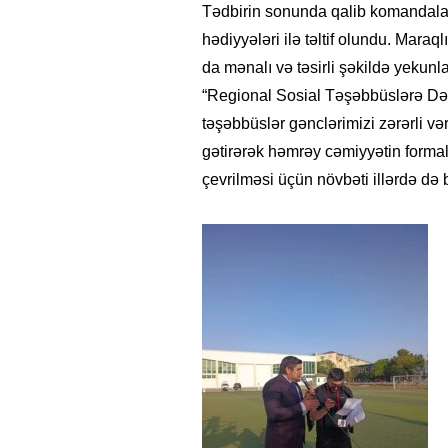
Tədbirin sonunda qalib komandalar v
hədiyyələri ilə təltif olundu. Maraqlı
da mənalı və təsirli şəkildə yekunla
“Regional Sosial Təşəbbüslərə Dəstə
təşəbbüslər gənclərimizi zərərli və
gətirərək həmrəy cəmiyyətin forma
çevrilməsi üçün növbəti illərdə də