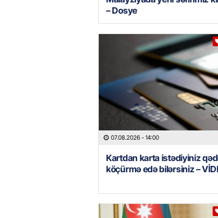
– Dosye
07.08.2026
- 14:00
Kartdan karta istədiyiniz qəd
köçürmə edə bilərsiniz – Vİ