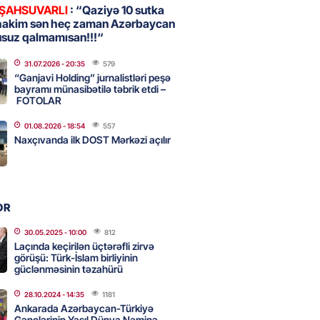
 ŞAHSUVARLI
: “Qaziyə 10 sutka
hakim sən heç zaman Azərbaycan
usuz qalmamısan!!!“
, Səudiyyə Ərəbistanı və
an arasında Məkkə müdafiə
31.07.2026
- 20:35
579
imzalanıb
“Ganjavi Holding” jurnalistləri peşə
bayramı münasibətilə təbrik etdi –
2026
- 15:15
72
FOTOLAR
01.08.2026
- 18:54
557
Naxçıvanda ilk DOST Mərkəzi açılır
Ukraynaya bu silahı verməkdən
etdi: ABŞ-ın özünün bu raketlərə
ı var
2026
- 15:00
83
OR
30.05.2025
- 10:00
812
Laçında keçirilən üçtərəfli zirvə
bolçu İran millisindən İMTİNA
görüşü: Türk-İslam birliyinin
u ölkəni seçdilər
güclənməsinin təzahürü
2026
- 14:45
90
28.10.2024
- 14:35
1181
Ankarada Azərbaycan-Türkiyə
Gənclərinin Yaşıl Dünya Naminə