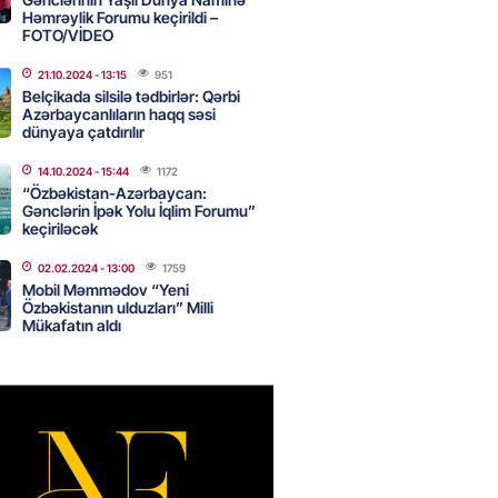
Həmrəylik Forumu keçirildi –
canda sabah 39 dərəcə isti
FOTO/VİDEO
21.10.2024
- 13:15
951
2026
- 14:30
85
Belçikada silsilə tədbirlər: Qərbi
Azərbaycanlıların haqq səsi
dünyaya çatdırılır
 Biznes-dən mikro biznes
14.10.2024
- 15:44
1172
nə 5%-dək endirim
“Özbəkistan-Azərbaycan:
Gənclərin İpək Yolu İqlim Forumu”
2026
- 14:28
86
keçiriləcək
02.02.2024
- 13:00
1759
Mobil Məmmədov “Yeni
ıtda avtomobil qaçıran və
Özbəkistanın ulduzları” Milli
kdə mobil telefon oğurlayan
Mükafatın aldı
 saxlanılıb
2026
- 14:15
89
 karta istədiyiniz qədər
 edə bilərsiniz – VİDEO