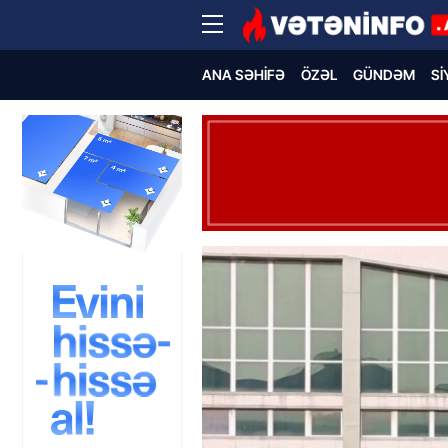
ANA SƏHIFƏ
ÖZƏL
GÜNDƏM
SI