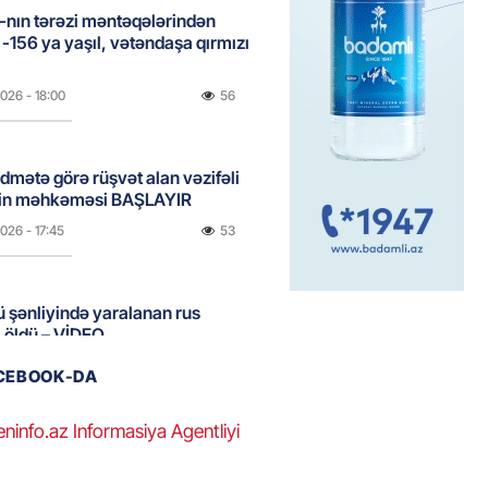
nın tərəzi məntəqələrindən
 -156 ya yaşıl, vətəndaşa qırmızı
2026
- 18:00
56
idmətə görə rüşvət alan vəzifəli
rin məhkəməsi BAŞLAYIR
2026
- 17:45
53
 şənliyində yaralanan rus
 öldü – VİDEO
2026
- 17:30
76
ACEBOOK-DA
eninfo.az Informasiya Agentliyi
ı qadının milyonluq mirası ilə
almaqal: 546 min manatı 20