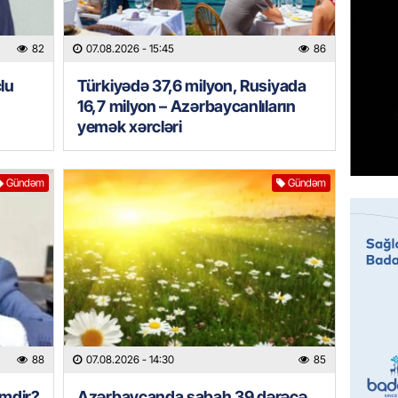
07.08.
82
07.08.2026
- 15:45
86
MANŞET
Mişust
lu
Türkiyədə 37,6 milyon, Rusiyada
deyib?
16,7 milyon – Azərbaycanlıların
yemək xərcləri
07.08.
GÜNDƏM
Gündəm
Gündəm
Prezid
ilə ba
07.08.
GÜNDƏM
Prezide
SƏRƏ
07.08.
88
07.08.2026
- 14:30
85
ÖZƏL
imdir?
Azərbaycanda sabah 39 dərəcə