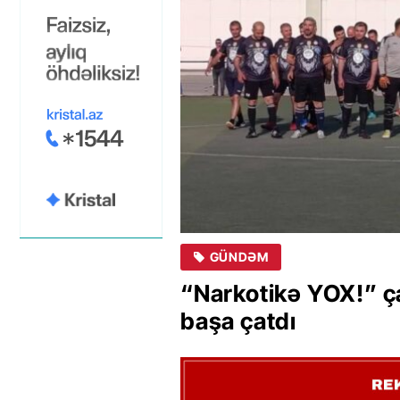
GÜNDƏM
“Narkotikə YOX!” çağ
başa çatdı