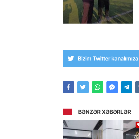
Bizim Twitter kanalımız
BƏNZƏR XƏBƏRLƏR