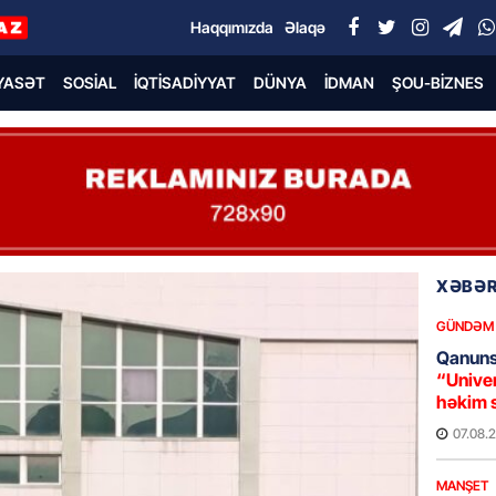
Haqqımızda
Əlaqə
YASƏT
SOSIAL
İQTISADIYYAT
DÜNYA
İDMAN
ŞOU-BIZNES
XƏBƏR
GÜNDƏM
Qanuns
“Univer
həkim 
07.08.
MANŞET