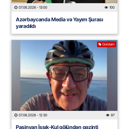
07.08.2026
- 13:00
100
Azərbaycanda Media və Yayım Şurası
yaradıldı
Gündəm
07.08.2026
- 12:30
97
Paşinyan İssık-Kul gölündən gəzinti