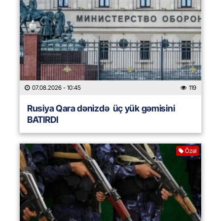
07.08.2026
- 10:45
119
Rusiya Qara dənizdə üç yük gəmisini
BATIRDI
Özəl