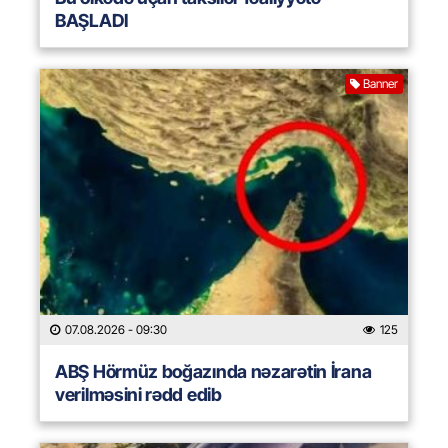
BAŞLADI
Banner
07.08.2026
- 09:30
125
ABŞ Hörmüz boğazında nəzarətin İrana
verilməsini rədd edib