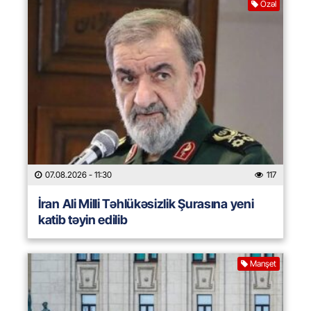
Özəl
07.08.2026
- 11:30
117
İran Ali Milli Təhlükəsizlik Şurasına yeni
katib təyin edilib
Manşet