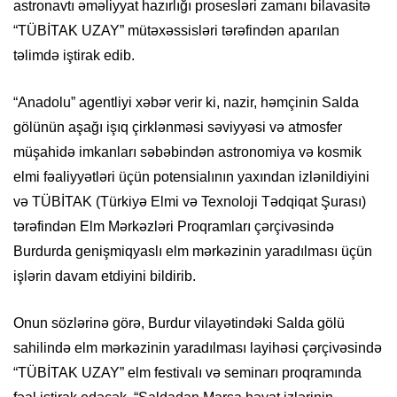
astronavtı əməliyyat hazırlığı prosesləri zamanı bilavasitə
“TÜBİTAK UZAY” mütəxəssisləri tərəfindən aparılan
təlimdə iştirak edib.
“Anadolu” agentliyi xəbər verir ki, nazir, həmçinin Salda
gölünün aşağı işıq çirklənməsi səviyyəsi və atmosfer
müşahidə imkanları səbəbindən astronomiya və kosmik
elmi fəaliyyətləri üçün potensialının yaxından izlənildiyini
və TÜBİTAK (Türkiyə Elmi və Texnoloji Tədqiqat Şurası)
tərəfindən Elm Mərkəzləri Proqramları çərçivəsində
Burdurda genişmiqyaslı elm mərkəzinin yaradılması üçün
işlərin davam etdiyini bildirib.
Onun sözlərinə görə, Burdur vilayətindəki Salda gölü
sahilində elm mərkəzinin yaradılması layihəsi çərçivəsində
“TÜBİTAK UZAY” elm festivalı və seminarı proqramında