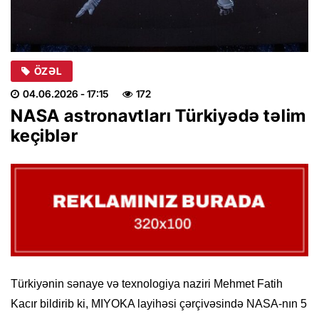
ÖZƏL
04.06.2026
- 17:15
172
NASA astronavtları Türkiyədə təlim
keçiblər
Türkiyənin sənaye və texnologiya naziri Mehmet Fatih
Kacır bildirib ki, MIYOKA layihəsi çərçivəsində NASA-nın 5