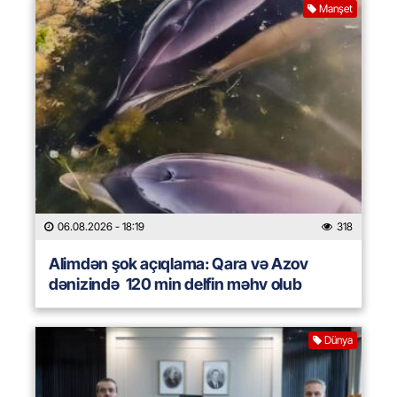
Manşet
06.08.2026
- 18:19
318
Alimdən şok açıqlama: Qara və Azov
dənizində 120 min delfin məhv olub
Dünya