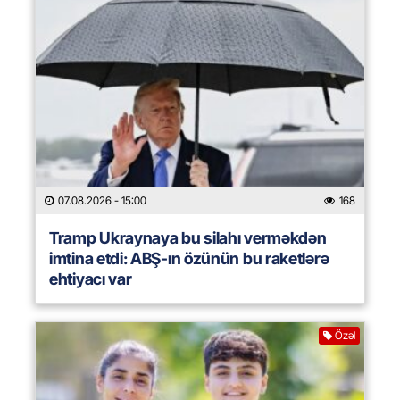
07.08.2026
- 15:00
168
Tramp Ukraynaya bu silahı verməkdən
imtina etdi: ABŞ-ın özünün bu raketlərə
ehtiyacı var
Özəl