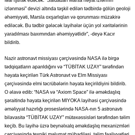
fəal iştirak edəcək. “Saldadan Marsa həyat izlərinin
izlənməsi” devizi altında təşkil edilən tədbirdə gölün geoloji
əhəmiyyəti, Marsla oxşarlıqları və qorunması müzakirə
ediləcək. Bu tədbir gələcək layihələr üçün yol xəritələrinin
yaradılması baxımından əhəmiyyətlidir”, -deyə Kacır
bildirib.
Nazir astronavt missiyası çərçivəsində NASA ilə birgə
tədqiqatların aparıldığını və “TÜBİTAK UZAY” tərəfindən
həyata keçirilən Türk Astronavt və Elm Missiyası
çərçivəsində elmi təcrübələrin həyata keçirildiyini bildirib.
O əlavə edib: “NASA və “Axiom Space” ilə əməkdaşlıq
şəraitində həyata keçirilən MIYOKA layihəsi çərçivəsində
əməliyyat hazırlığı proseslərində NASA-nın 5 astronavtı
bilavasitə “TÜBİTAK UZAY” mütəxəssisləri tərəfindən təlim
keçib. Bu layihə üzrə beynəlxalq əməkdaşlıq mexanizmləri
çərçivəsində texniki məlumat mübadiləsi, təlim fəaliyyətləri