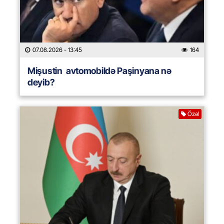
07.08.2026
- 13:45
164
Mişustin avtomobildə Paşinyana nə
deyib?
Özəl