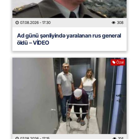
07.08.2026
- 17:30
308
Ad günü şənliyində yaralanan rus general
öldü – VİDEO
Özəl
07.08.2026
- 17:15
314