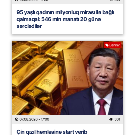
95 yaşlı qadının milyonluq mirası ilə bağlı
qalmaqal: 546 min manatı 20 günə
xərclədilər
Banner
07.08.2026
- 17:00
301
Çin qızıl həmləsinə start verib