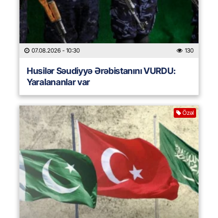
07.08.2026
- 10:30
130
Husilər Səudiyyə Ərəbistanını VURDU:
Yaralananlar var
Özəl