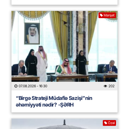
Manşet
07.08.2026
- 16:30
202
“Birgə Strateji Müdafiə Sazişi”nin
əhəmiyyəti nədir? -ŞƏRH
Özəl