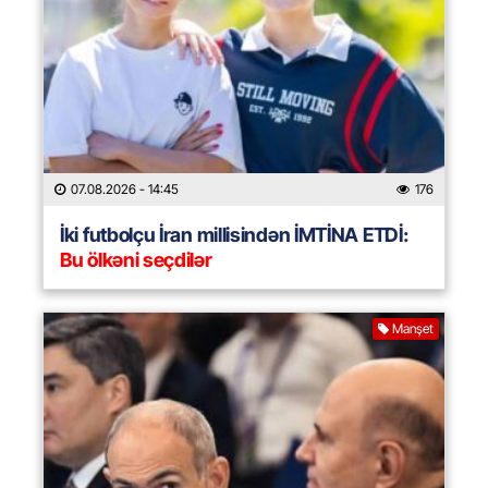
07.08.2026
- 14:45
176
İki futbolçu İran millisindən İMTİNA ETDİ:
Bu ölkəni seçdilər
Manşet