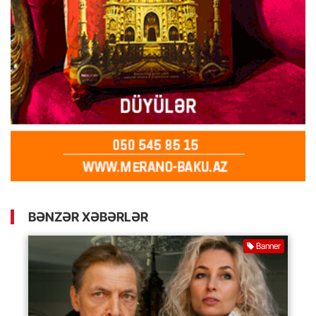
BƏNZƏR XƏBƏRLƏR
Banner