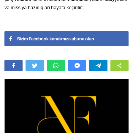
və missiya hazırlıqları həyata keçirilir”.
Bizim Facebook kanalımıza abunə olun