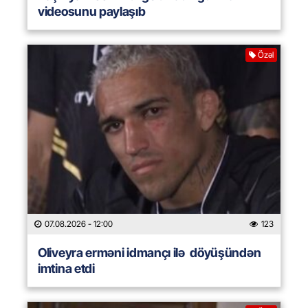
videosunu paylaşıb
Özəl
07.08.2026
- 12:00
123
Oliveyra erməni idmançı ilə döyüşündən
imtina etdi