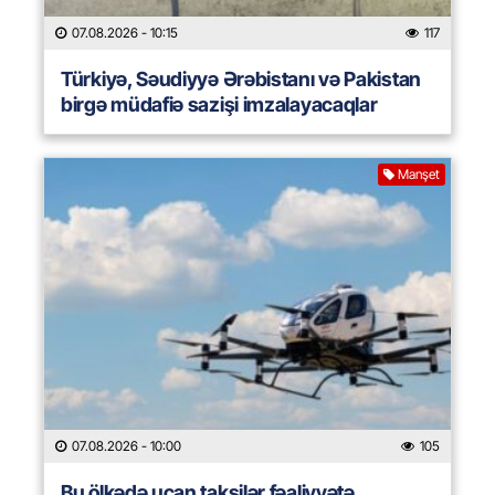
07.08.2026
- 10:15
117
Türkiyə, Səudiyyə Ərəbistanı və Pakistan
birgə müdafiə sazişi imzalayacaqlar
Manşet
07.08.2026
- 10:00
105
Bu ölkədə uçan taksilər fəaliyyətə