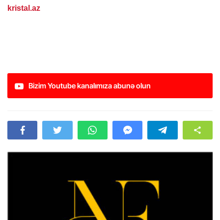
kristal.az
Bizim Youtube kanalımıza abunə olun