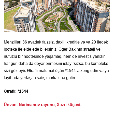
Mənzilləri 36 ayadək faizsiz, daxili kreditlə və ya 20 ilədək
ipoteka ilə əldə edə bilərsiniz. Əgər Bakının strateji və
nüfuzlu bir nöqtəsində yaşamaq, həm də investisiyanızın
hər gün daha da dəyərlənməsini istəyirsizsə, bu kompleks
sizi gözləyir. Ətraflı məlumat üçün *1544-ə zəng edin və ya
layihədə yerləşən satış mərkəzinə gəlin.
Ətraflı: *1544
Ünvan: Nərimanov rayonu, Xəzri küçəsi.