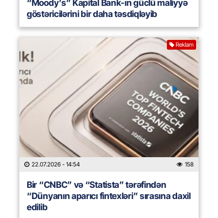
“Moody’s” Kapital Bank-ın güclü maliyyə
göstəricilərini bir daha təsdiqləyib
Reklam
22.07.2026
- 14:54
158
Bir “CNBC” və “Statista” tərəfindən
“Dünyanın aparıcı fintexləri” sırasına daxil
edilib