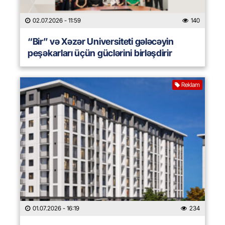
02.07.2026
- 11:59
140
“Bir” və Xəzər Universiteti gələcəyin
peşəkarları üçün güclərini birləşdirir
Reklam
01.07.2026
- 16:19
234