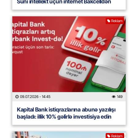
Süni intellekt üçün internet Bakcelldən
Reklam
09.07.2026
- 14:45
149
Kapital Bank istiqrazlarına abunə yazılışı
başladı: illik 10% gəlirlə investisiya edin
Reklam