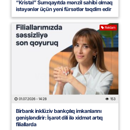
“Kristal” Sumqayıtda mənzil sahibi olmaq
istəyənlər üçün yeni fürsətlər təqdim edir
Reklam
01.07.2026
- 14:28
153
Birbank inklüziv bankçılıq imkanlarını
genişləndirir: İşarət dili ilə xidmət artıq
filiallarda