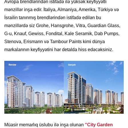
Avropa brendlərindən istifadə ilə yüksək keyfiyyətli
mənzillər inşa edir. İtaliya, Almaniya, Amerika, Türkiyə və
İsrailin tanınmış brendlərindən istifadə edilən bu
mənzillərdə siz Grohe, Hansgrohe, Vitra, Guardian Glass,
G-u, Knauf, Gewiss, Fondital, Kale Seramik, Dab Pumps,
Stenova, Erismann və Tambour Paints kimi dünya
markalarının keyfiyyətini hər detalda hiss edəcəksiniz.
Müasir memarlıq üslubu ilə inşa olunan
“City Garden