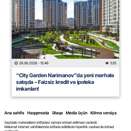
26.06.2026
- 15:46
535
“City Garden Narimanov”da yeni mərhələ
satışda – Faizsiz kredit və ipoteka
imkanları!
Ana səhifə
Haqqımızda
Əlaqə
Media üçün
Köhnə versiya
Saytdakı materialların istifadəsi zamanı istinad edilməsi vacibdir.
Məlumat internet səhifələrində istifadə edildikdə hiperlink vasitəsi ilə istinad