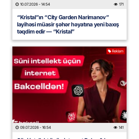
10.07.2026
- 14:54
171
“Kristal”ın “City Garden Narimanov”
layihəsi müasir şəhər həyatına yeni baxış
təqdim edir — “Kristal”
Reklam
09.07.2026
- 16:54
141