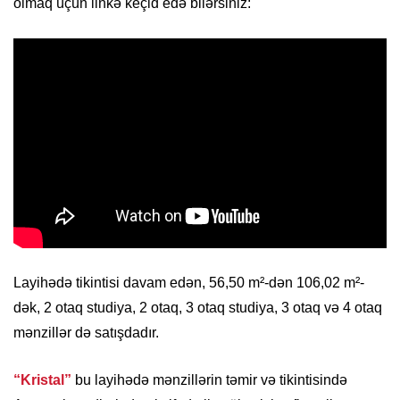
olmaq üçün linkə keçid edə bilərsiniz:
Layihədə tikintisi davam edən, 56,50 m²-dən 106,02 m²-
dək, 2 otaq studiya, 2 otaq, 3 otaq studiya, 3 otaq və 4 otaq
mənzillər də satışdadır.
“Kristal”
bu layihədə mənzillərin təmir və tikintisində