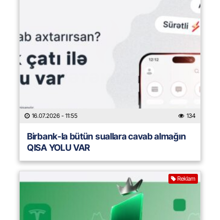
16.07.2026
- 11:55
134
Birbank-la bütün suallara cavab almağın
QISA YOLU VAR
Reklam