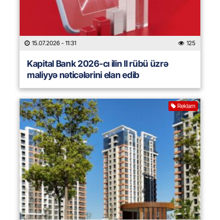
15.07.2026
- 11:31
125
Kapital Bank 2026-cı ilin II rübü üzrə
maliyyə nəticələrini elan edib
Reklam