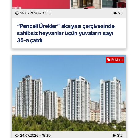
29.07.2026
- 10:55
95
“Pəncəli Ürəklər” aksiyası çərçivəsində
sahibsiz heyvanlar üçün yuvaların sayı
35-ə çatdı
Reklam
24.07.2026
- 15:29
312