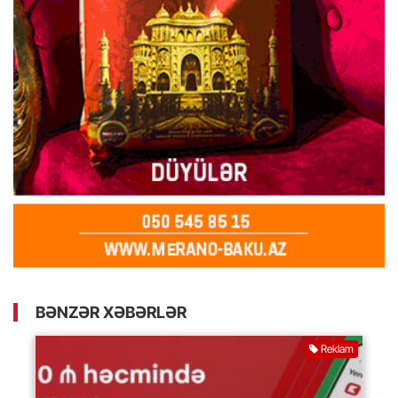
BƏNZƏR XƏBƏRLƏR
Reklam