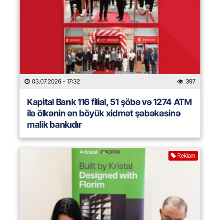
03.07.2026
- 17:32
397
Kapital Bank 116 filial, 51 şöbə və 1274 ATM
ilə ölkənin ən böyük xidmət şəbəkəsinə
malik bankıdır
Reklam