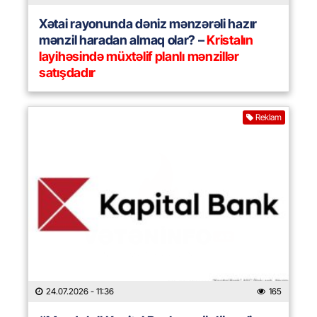
Xətai rayonunda dəniz mənzərəli hazır
mənzil haradan almaq olar? –
Kristalın
layihəsində müxtəlif planlı mənzillər
satışdadır
Reklam
24.07.2026
- 11:36
165