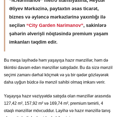
“N.Nərimanov” metro stansiyasına, Heydər
Əliyev Mərkəzinə, paytaxtın əsas ticarət,
biznes və əyləncə mərkəzlərinə yaxınlığı ilə
seçilən
“City Garden Narimanov”
, sakinlərə
şəhərin əlverişli nöqtəsində premium yaşam
imkanları təqdim edir.
Bu meqa layihədə həm yaşayışa hazır mənzillər, həm də
tikintisi davam edən mənzillər satışdadır. Bu da sizə mənzil
seçimi zamanı dərhal köçmək və ya bir qədər gözləyərək
daha uyğun büdcə ilə mənzil sahibi olmaq imkanı verir.
Yaşayışa hazır vəziyyətdə satışda olan mənzillər arasında
127,42 m², 157,92 m² və 169,74 m², premium təmirli, 4
otaqlı mənzillər mövcuddur. Layihə və hazır mənzillə tanış