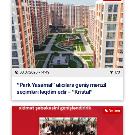
08.07.2026
- 14:49
170
“Park Yasamal” alıcılara geniş mənzil
seçimləri təqdim edir – “Kristal”
Reklam