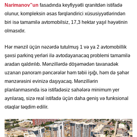
Narimanov”un
fasadında keyfiyyətli qranitdən istifadə
olunur, kompleksin əsas fərqləndirici xüsusiyyətlərindən
biri isə tamamilə avtomobilsiz, 17,3 hektar yaşıl həyətinin
olmasıdır.
Hər mənzil üçün nəzərdə tutulmuş 1 və ya 2 avtomobillik
şəxsi parkinq yerləri ilə avtodayanacaq problemi tamamilə
aradan qaldırılıb. Mənzillərdə döşəmədən tavanadək
uzanan panoram pəncərələr həm təbii işığı, həm də şəhər
mənzərəsini evinizə daşıyacaq. Mənzillərin
planlanmasında isə istifadəsiz sahələrə minimum yer
ayrılaraq, sizə real istifadə üçün daha geniş və funksional
otaqlar təqdim edilir.