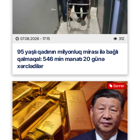
07.08.2026
- 17:15
312
95 yaşlı qadının milyonluq mirası ilə bağlı
qalmaqal: 546 min manatı 20 günə
xərclədilər
Banner