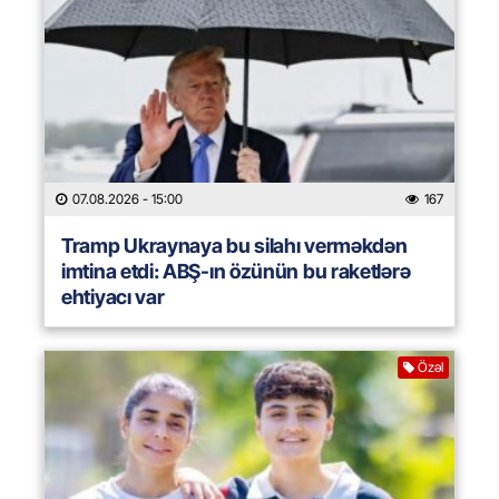
07.08.2026
- 15:00
167
Tramp Ukraynaya bu silahı verməkdən
imtina etdi: ABŞ-ın özünün bu raketlərə
ehtiyacı var
Özəl