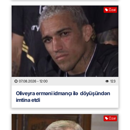
Özəl
07.08.2026
- 12:00
123
Oliveyra erməni idmançı ilə döyüşündən
imtina etdi
Özəl