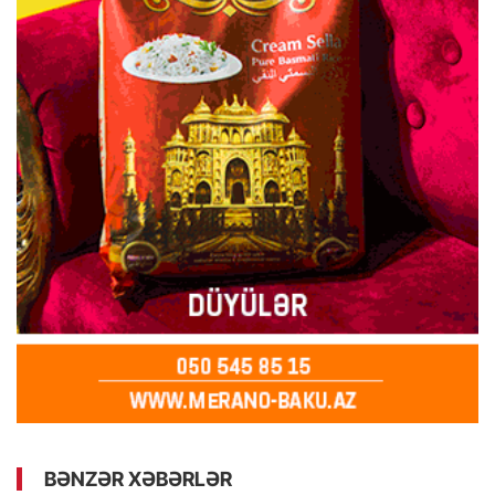
BƏNZƏR XƏBƏRLƏR