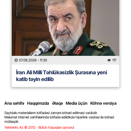
07.08.2026
- 11:30
117
İran Ali Milli Təhlükəsizlik Şurasına yeni
katib təyin edilib
Ana səhifə
Haqqımızda
Əlaqə
Media üçün
Köhnə versiya
Saytdakı materialların istifadəsi zamanı istinad edilməsi vacibdir.
Məlumat internet səhifələrində istifadə edildikdə hiperlink vasitəsi ilə istinad
mütləqdir.
Veteninfo.Az © 2012 - Bütün hüquqları qorunur.