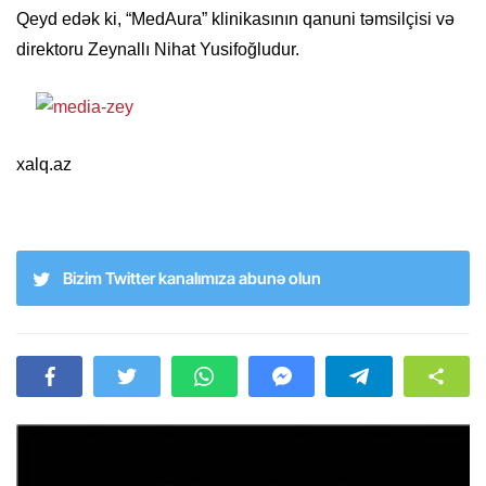
Qeyd edək ki, “MedAura” klinikasının qanuni təmsilçisi və
direktoru Zeynallı Nihat Yusifoğludur.
xalq.az
Bizim Twitter kanalımıza abunə olun