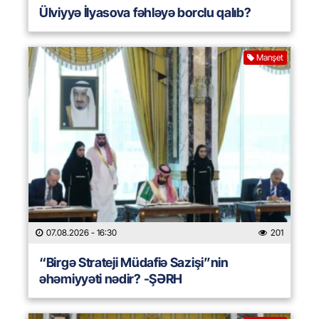
Ülviyyə İlyasova fəhləyə borclu qalıb?
Manşet
07.08.2026
- 16:30
201
“Birgə Strateji Müdafiə Sazişi”nin
əhəmiyyəti nədir? -ŞƏRH