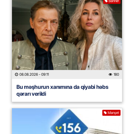
Banner
08.08.2026
- 09:11
180
Bu məşhurun xanımına da qiyabi həbs
qərarı verildi
Manşet