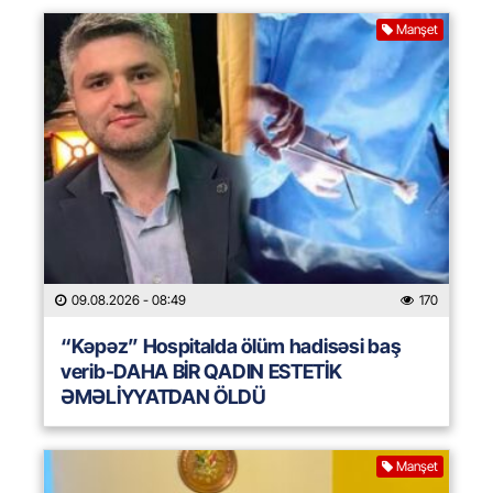
Manşet
09.08.2026
- 08:49
170
“Kəpəz” Hospitalda ölüm hadisəsi baş
verib-DAHA BİR QADIN ESTETİK
ƏMƏLİYYATDAN ÖLDÜ
Manşet