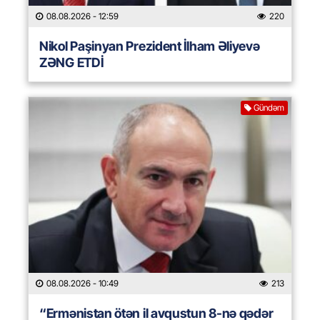
08.08.2026
- 12:59
220
Nikol Paşinyan Prezident İlham Əliyevə
ZƏNG ETDİ
Gündəm
08.08.2026
- 10:49
213
“Ermənistan ötən il avqustun 8-nə qədər