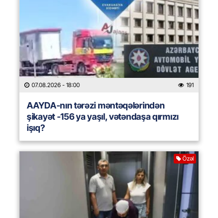
07.08.2026
- 18:00
191
AAYDA-nın tərəzi məntəqələrindən
şikayət -156 ya yaşıl, vətəndaşa qırmızı
işıq?
Özəl