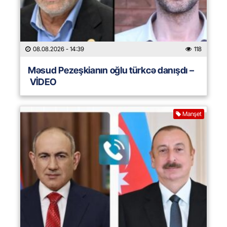
08.08.2026
- 14:39
118
Məsud Pezeşkianın oğlu türkcə danışdı –
VİDEO
Manşet