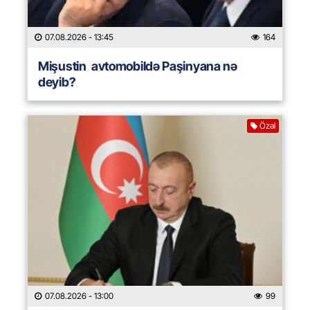
07.08.2026
- 13:45
164
Mişustin avtomobildə Paşinyana nə
deyib?
Özəl
07.08.2026
- 13:00
99