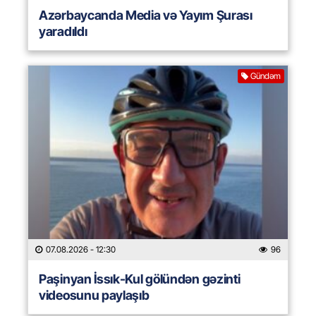
Azərbaycanda Media və Yayım Şurası
yaradıldı
Gündəm
07.08.2026
- 12:30
96
Paşinyan İssık-Kul gölündən gəzinti
videosunu paylaşıb