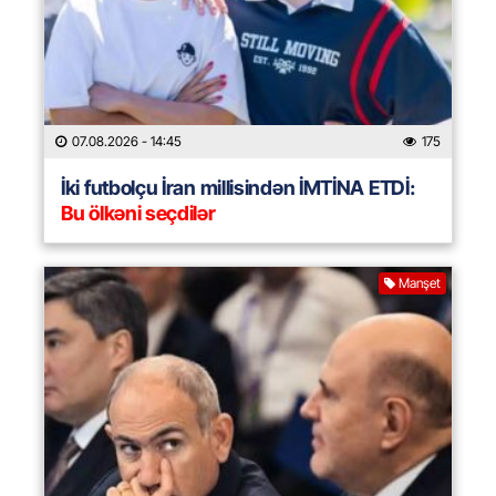
07.08.2026
- 14:45
175
İki futbolçu İran millisindən İMTİNA ETDİ:
Bu ölkəni seçdilər
Manşet