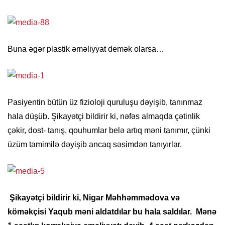
Buna əgər plastik əməliyyat demək olarsa…
Pasiyentin bütün üz fizioloji quruluşu dəyişib, tanınmaz
hala düşüb. Şikayətçi bildirir ki, nəfəs almaqda çətinlik
çəkir, dost- tanış, qouhumlar belə artıq məni tanımır, çünki
üzüm tamimilə dəyişib ancaq səsimdən tanıyırlar.
Şikayətçi bildirir ki, Nigar Məhhəmmədova və
köməkçisi Yaqub məni aldatdılar bu hala saldılar. Mənə