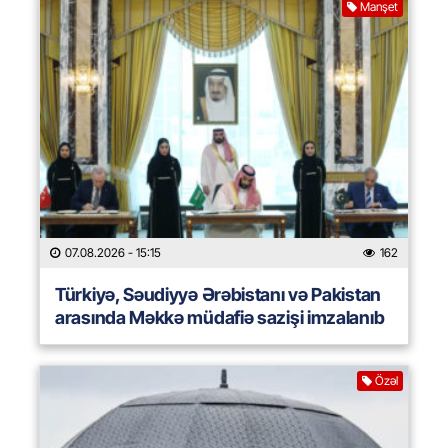
Manşet
07.08.2026
- 15:15
162
Türkiyə, Səudiyyə Ərəbistanı və Pakistan
arasında Məkkə müdafiə sazişi imzalanıb
Özəl