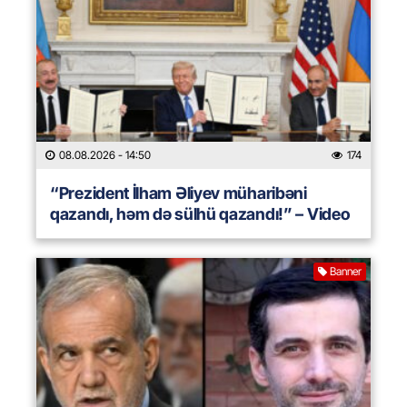
08.08.2026
- 14:50
174
“Prezident İlham Əliyev müharibəni
qazandı, həm də sülhü qazandı!” – Video
Banner