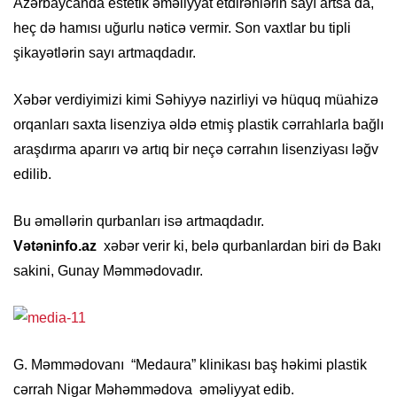
Azərbaycanda estetik əməliyyat etdirənlərin sayı artsa da,
heç də hamısı uğurlu nəticə vermir. Son vaxtlar bu tipli
şikayətlərin sayı artmaqdadır.
Xəbər verdiyimizi kimi Səhiyyə nazirliyi və hüquq müahizə
orqanları saxta lisenziya əldə etmiş plastik cərrahlarla bağlı
araşdırma aparırı və artıq bir neçə cərrahın lisenziyası ləğv
edilib.
Bu əməllərin qurbanları isə artmaqdadır.
Vətəninfo.az
xəbər verir ki, belə qurbanlardan biri də Bakı
sakini, Gunay Məmmədovadır.
G. Məmmədovanı “Medaura” klinikası baş həkimi plastik
cərrah Nigar Məhəmmədova əməliyyat edib.