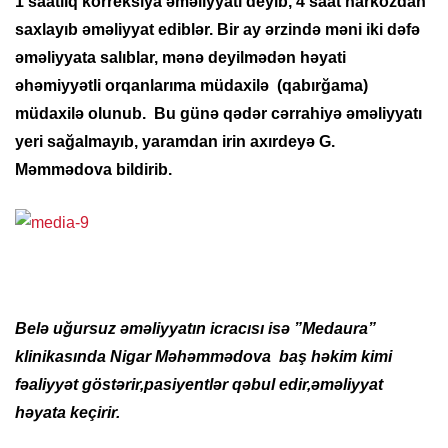
1 saatlıq korreksiya əməliyyatı deyib, 4 saat narkozdan
saxlayıb əməliyyat ediblər. Bir ay ərzində məni iki dəfə
əməliyyata salıblar, mənə deyilmədən həyati
əhəmiyyətli orqanlarıma müdaxilə (qabırğama)
müdaxilə olunub. Bu günə qədər cərrahiyə əməliyyatı
yeri sağalmayıb, yaramdan irin axırdeyə G.
Məmmədova bildirib.
Belə uğursuz əməliyyatın icracısı isə ”Medaura”
klinikasında Nigar Məhəmmədova baş həkim kimi
fəaliyyət göstərir,pasiyentlər qəbul edir,əməliyyat
həyata keçirir.