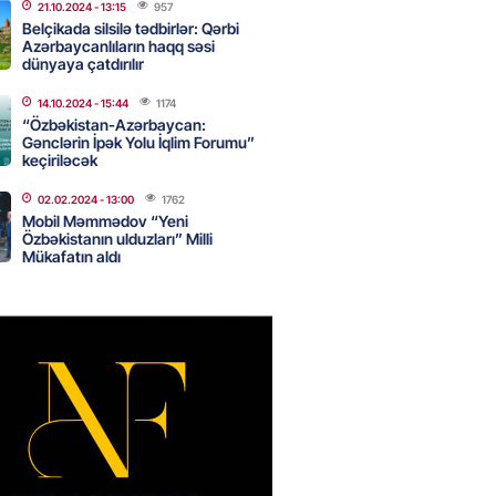
21.10.2024
- 13:15
957
Belçikada silsilə tədbirlər: Qərbi
Azərbaycanlıların haqq səsi
dünyaya çatdırılır
nın tərəzi məntəqələrindən
 -156 ya yaşıl, vətəndaşa qırmızı
14.10.2024
- 15:44
1174
“Özbəkistan-Azərbaycan:
Gənclərin İpək Yolu İqlim Forumu”
2026
- 18:00
188
keçiriləcək
02.02.2024
- 13:00
1762
Mobil Məmmədov “Yeni
idmətə görə rüşvət alan vəzifəli
Özbəkistanın ulduzları” Milli
rin məhkəməsi BAŞLAYIR
Mükafatın aldı
2026
- 17:45
191
 şənliyində yaralanan rus
 öldü – VİDEO
2026
- 17:30
304