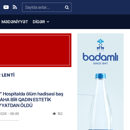
Search…
MƏDƏNIYYƏT
DIGƏR
 LENTİ
 Hospitalda ölüm hadisəsi baş
DAHA BİR QADIN ESTETİK
YYATDAN ÖLDÜ
2026
- 08:49
162