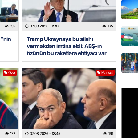
MANŞET
AAYDA-
şikayət
197
07.08.2026
- 15:00
165
işıq?
i”nin
Tramp Ukraynaya bu silahı
07.08.
verməkdən imtina etdi: ABŞ-ın
özünün bu raketlərə ehtiyacı var
GÜNDƏM
Hərbi x
şəxslə
Özəl
Manşet
07.08.
DÜNYA
Ad günü
general
07.08.
ÖZƏL
172
07.08.2026
- 13:45
161