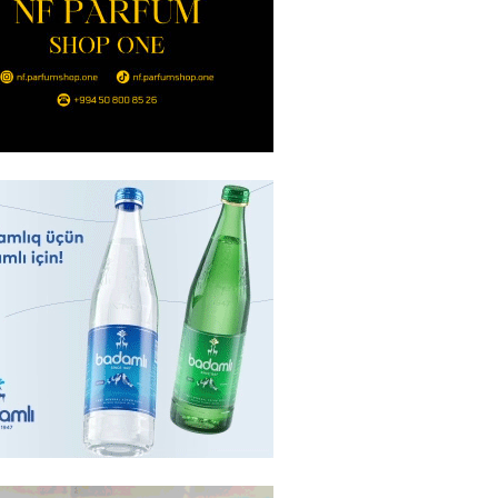
ı qadının milyonluq mirası ilə
almaqal: 546 min manatı 20
rclədilər
2026
- 17:15
310
ıl həmləsinə start verib
2026
- 17:00
297
 İlyasova fəhləyə borclu qalıb?
2026
- 16:45
296
Strateji Müdafiə Sazişi”nin
yəti nədir? -ŞƏRH
2026
- 16:30
197