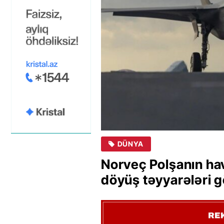
DÜNYA
Norveç Polşanın h
döyüş təyyarələri 