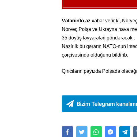
Vətəninfo.az
xəbər verir ki, Norveç
Norveç Polşa və Ukrayna hava məka
35 döyüş təyyarələri göndərəcək .
Nazirlik bu qərarın NATO-nun inte
çərçivəsində olduğunu bildirib.
Qırıcıların payızda Polşada olacağı 
Bizim Telegram kanalım