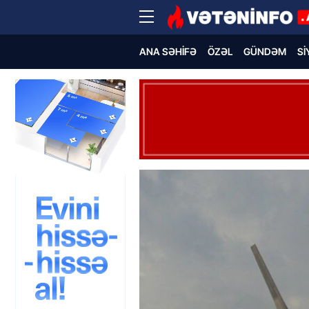
ANA SƏHIFƏ
ÖZƏL
GÜNDƏM
SI