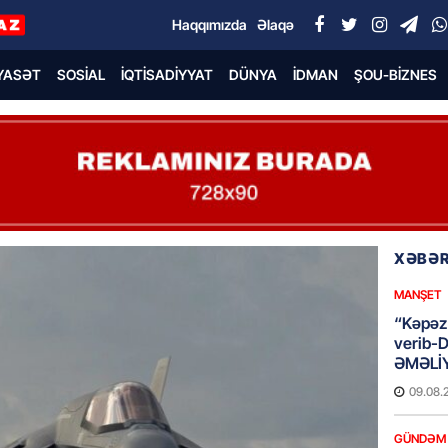
Haqqımızda
Əlaqə
YASƏT
SOSIAL
İQTISADIYYAT
DÜNYA
İDMAN
ŞOU-BIZNES
XƏBƏR
MANŞET
“Kəpəz”
verib-
ƏMƏLİ
09.08.
GÜNDƏM