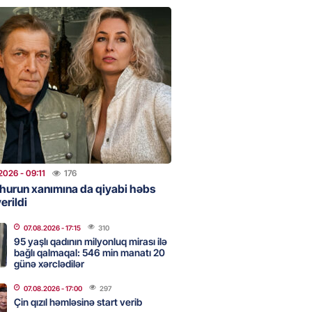
clərini, qızılı, cehizi zəruri
ar evlənməsə yaxşıdır” —
t
2026
- 15:37
204
ent İlham Əliyev müharibəni
, həm də sülhü qazandı!” –
2026
- 14:50
171
2026
- 09:11
176
hurun xanımına da qiyabi həbs
erildi
ezeşkianın oğlu türkcə danışdı
O
07.08.2026
- 17:15
310
2026
- 14:39
115
95 yaşlı qadının milyonluq mirası ilə
bağlı qalmaqal: 546 min manatı 20
günə xərclədilər
aşinyan Prezident İlham Əliyevə
07.08.2026
- 17:00
297
TDİ
Çin qızıl həmləsinə start verib