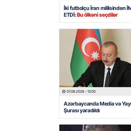
İki futbolçu İran millisindən 
ETDİ:
Bu ölkəni seçdilər
07.08.2026
- 13:00
Azərbaycanda Media və Yay
Şurası yaradıldı