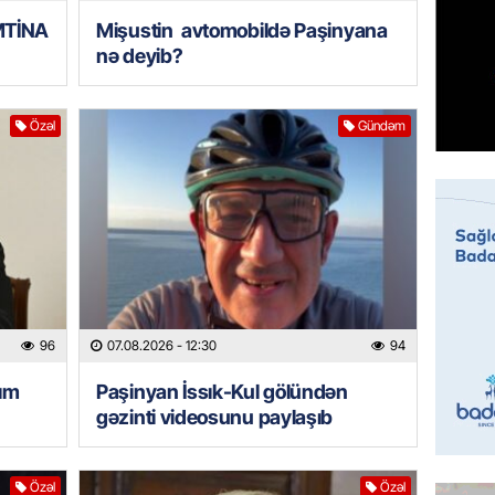
95 yaşl
bağlı q
İMTİNA
Mişustin avtomobildə Paşinyana
günə xə
nə deyib?
07.08.
Özəl
Gündəm
BANNER
Çin qız
07.08.
GÜNDƏM
Ülviyyə
07.08.
96
07.08.2026
- 12:30
94
MANŞET
ım
Paşinyan İssık-Kul gölündən
“Birgə 
gəzinti videosunu paylaşıb
əhəmiy
07.08.
Özəl
Özəl