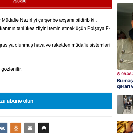
“Toy xər
sayanl
Deputa
 Müdafiə Nazirliyi çərşənbə axşamı bildirib ki ,
08.08.
nının təhlükəsizliyini təmin etmək üçün Polşaya F-
MANŞET
“Prezid
qrasiya olunmuş hava və raketdən müdafiə sistemləri
qazandı
Video
08.08.
gözlənilir.
08.08.
BANNER
Bu məş
qərarı v
Məsud P
– VİDE
ıza abunə olun
08.08.
MANŞET
Nikol P
ZƏNG E