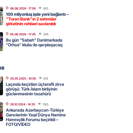
a nə dəyişdi?
06.08.2026
- 17:58
402
2026
- 10:22
338
100 milyonluq işdə yeni bağlantı –
“Turan Bank”ın 2 səhmdar
şirkətinin rəhbəri saxlanıldı
ı qızın nişanında mediaya hücum
05.08.2026
- 17:45
349
Bu gün “Sabah” Danimarkada
 — VİDEO
“Orhus” klubu ilə qarşılaşacaq
2026
- 09:20
137
OR
urun xanımına da qiyabi həbs
erildi
30.05.2025
- 10:00
818
Laçında keçirilən üçtərəfli zirvə
2026
- 09:11
176
görüşü: Türk-İslam birliyinin
güclənməsinin təzahürü
28.10.2024
- 14:35
1183
uz cərrahiyyə təhlükəsi:
Ankarada Azərbaycan-Türkiyə
sal Hospital”da sertifikatsız
Gənclərinin Yaşıl Dünya Naminə
Həmrəylik Forumu keçirildi –
skandalı
FOTO/VİDEO
2026
- 18:31
448