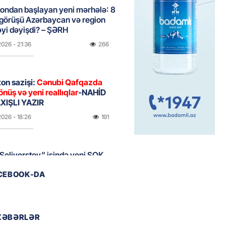
ondan başlayan yeni mərhələ: 8
 görüşü Azərbaycan və region
yi dəyişdi? – ŞƏRH
2026
- 21:36
266
on sazişi:
Cənubi Qafqazda
önüş və yeni reallıqlar
-NAHİD
IŞLI YAZIR
2026
- 18:26
191
Seliverstov” işində yeni ŞOK
r – Saxta vəsiqələr, qaranlıq
ACEBOOK-DA
və sürətli qaçış
2026
- 16:46
199
XƏBƏRLƏR