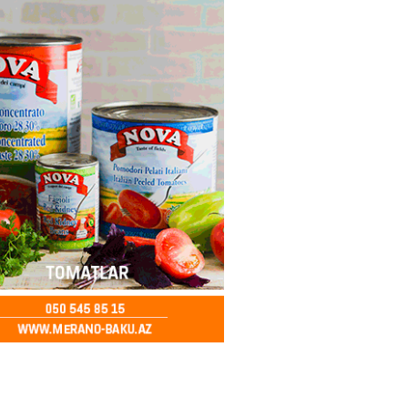
ya klubuna keçən Kamil
ul”da oynamaq istəyir
2026
- 16:15
268
 qadın qətlə yetirildi – Şübhəli
 oğludur
2026
- 16:00
253
də 37,6 milyon, Rusiyada 16,7
– Azərbaycanlıların yemək
i
2026
- 15:45
174
yada yeni səfirimiz kimdir? –