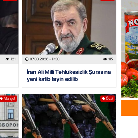
İDMAN
Albani
“Liverp
07.08.
HADISƏ
Tovuzda
qardaşı
121
07.08.2026
- 11:30
115
07.08.
İran Ali Milli Təhlükəsizlik Şurasına
yeni katib təyin edilib
GÜNDƏM
Türkiyə
milyon 
Manşet
Özəl
xərclər
07.08.
GÜNDƏM
Malayzi
Dosye