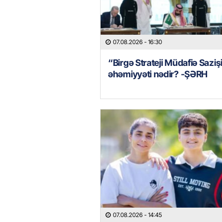
07.08.2026
- 16:30
“Birgə Strateji Müdafiə Saziş
əhəmiyyəti nədir? -ŞƏRH
07.08.2026
- 14:45