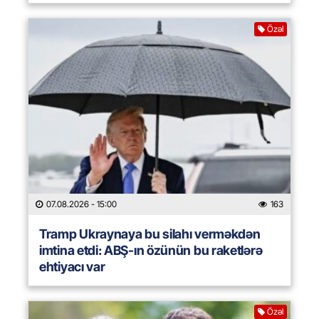
Özəl
07.08.2026
- 15:00
163
Tramp Ukraynaya bu silahı verməkdən
imtina etdi: ABŞ-ın özünün bu raketlərə
ehtiyacı var
Özəl