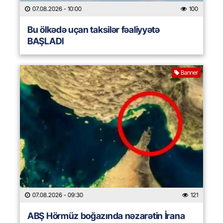
07.08.2026
- 10:00
100
Bu ölkədə uçan taksilər fəaliyyətə
BAŞLADI
Banner
07.08.2026
- 09:30
121
ABŞ Hörmüz boğazında nəzarətin İrana