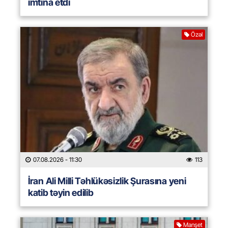
imtina etdi
Özəl
07.08.2026
- 11:30
113
İran Ali Milli Təhlükəsizlik Şurasına yeni
katib təyin edilib
Manşet