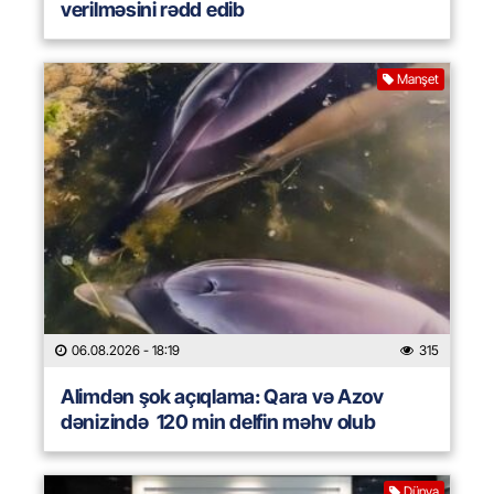
verilməsini rədd edib
Manşet
06.08.2026
- 18:19
315
Alimdən şok açıqlama: Qara və Azov
dənizində 120 min delfin məhv olub
Dünya