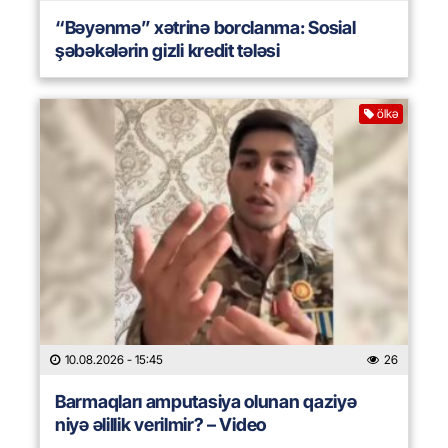
“Bəyənmə” xətrinə borclanma: Sosial
şəbəkələrin gizli kredit tələsi
ölkə
10.08.2026
- 15:45
26
Barmaqları amputasiya olunan qaziyə
niyə əlillik verilmir? – Video