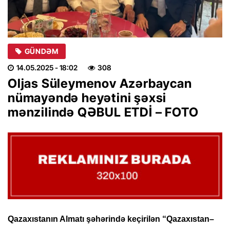
GÜNDƏM
14.05.2025
- 18:02
308
Oljas Süleymenov Azərbaycan
nümayəndə heyətini şəxsi
mənzilində QƏBUL ETDİ – FOTO
Qazaxıstanın Almatı şəhərində keçirilən “Qazaxıstan–