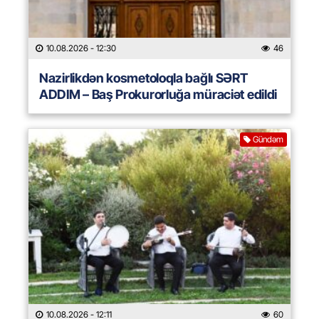
10.08.2026
- 12:30
46
Nazirlikdən kosmetoloqla bağlı SƏRT
ADDIM – Baş Prokurorluğa müraciət edildi
Gündəm
10.08.2026
- 12:11
60