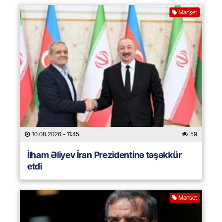
Manşet
10.08.2026
- 11:45
59
İlham Əliyev İran Prezidentinə təşəkkür
etdi
Manşet