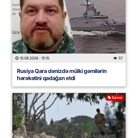
10.08.2026
- 15:15
57
Rusiya Qara dənizdə mülki gəmilərin
hərəkətini qadağan etdi
Banner