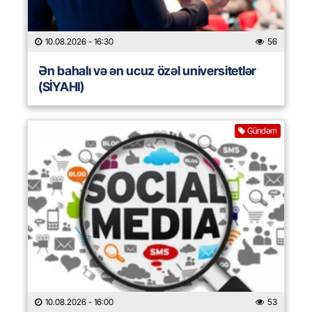
10.08.2026
- 16:30
56
Ən bahalı və ən ucuz özəl universitetlər
(SİYAHI)
Gündəm
10.08.2026
- 16:00
53