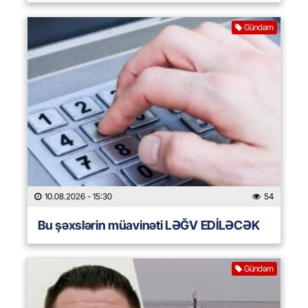
Gündəm
10.08.2026
- 15:30
54
Bu şəxslərin müavinəti LƏĞV EDİLƏCƏK
Gündəm