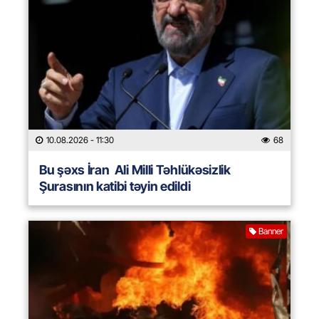
10.08.2026
- 11:30
68
Bu şəxs İran Ali Milli Təhlükəsizlik
Şurasının katibi təyin edildi
Banner