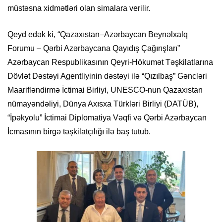
müstəsna xidmətləri olan simalara verilir.
Qeyd edək ki, “Qazaxıstan–Azərbaycan Beynəlxalq
Forumu – Qərbi Azərbaycana Qayıdış Çağırışları”
Azərbaycan Respublikasının Qeyri-Hökumət Təşkilatlarına
Dövlət Dəstəyi Agentliyinin dəstəyi ilə “Qızılbaş” Gəncləri
Maarifləndirmə İctimai Birliyi, UNESCO-nun Qazaxıstan
nümayəndəliyi, Dünya Axısxa Türkləri Birliyi (DATÜB),
“İpəkyolu” İctimai Diplomatiya Vəqfi və Qərbi Azərbaycan
İcmasının birgə təşkilatçılığı ilə baş tutub.