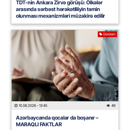
TDT-nin Ankara Zirvə görüşü: Ölkələr
arasında sərbəst hərəkətliliyin təmin
olunması mexanizmləri müzakirə edilir
Gündəm
10.08.2026
- 13:45
49
Azərbaycanda qocalar da boşanır –
MARAQLI FAKTLAR