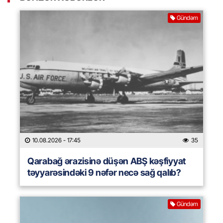
Gündəm
10.08.2026
- 17:45
35
Qarabağ ərazisinə düşən ABŞ kəşfiyyat
təyyarəsindəki 9 nəfər necə sağ qalıb?
Gündəm