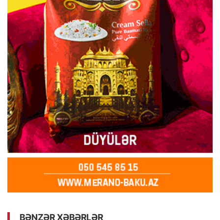
BƏNZƏR XƏBƏRLƏR