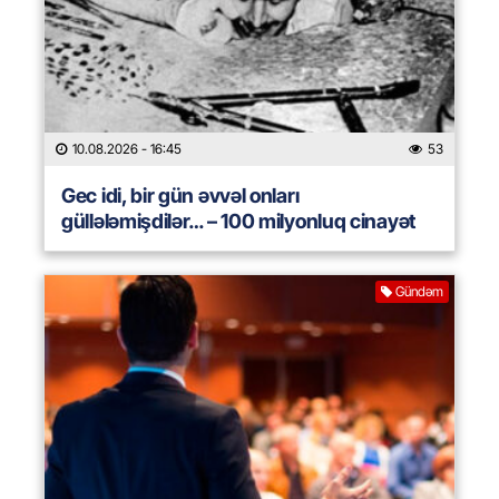
10.08.2026
- 16:45
53
Gec idi, bir gün əvvəl onları
güllələmişdilər… – 100 milyonluq cinayət
Gündəm