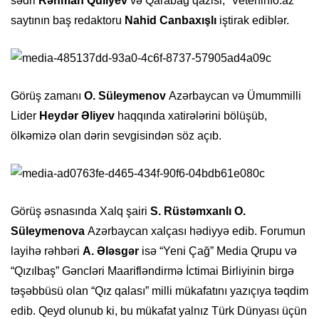
sədri
Rəhman Quliyev
və Qarabağ qazisi, “Veteninfo.az”
saytının baş redaktoru
Nahid Canbaxışlı
iştirak ediblər.
Görüş zamanı
O. Süleymenov
Azərbaycan və Ümummilli
Lider
Heydər Əliyev
haqqında xatirələrini bölüşüb,
ölkəmizə olan dərin sevgisindən söz açıb.
Görüş əsnasında Xalq şairi
S. Rüstəmxanlı O.
Süleymenova
Azərbaycan xalçası hədiyyə edib. Forumun
layihə rəhbəri
A. Ələsgər
isə “Yeni Çağ” Media Qrupu və
“Qızılbaş” Gəncləri Maarifləndirmə İctimai Birliyinin birgə
təşəbbüsü olan “Qız qalası” milli mükafatını yazıçıya təqdim
edib. Qeyd olunub ki, bu mükafat yalnız Türk Dünyası üçün