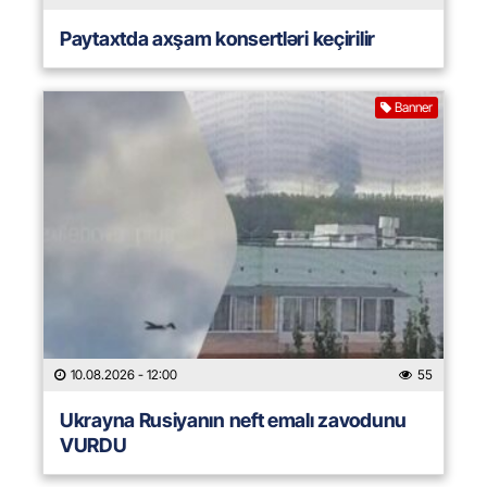
Paytaxtda axşam konsertləri keçirilir
Banner
10.08.2026
- 12:00
55
Ukrayna Rusiyanın neft emalı zavodunu
VURDU