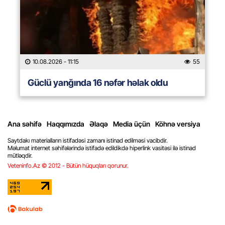
10.08.2026
- 11:15
55
Güclü yanğında 16 nəfər həlak oldu
Ana səhifə
Haqqımızda
Əlaqə
Media üçün
Köhnə versiya
Saytdakı materialların istifadəsi zamanı istinad edilməsi vacibdir.
Məlumat internet səhifələrində istifadə edildikdə hiperlink vasitəsi ilə istinad
mütləqdir.
Veteninfo.Az © 2012 - Bütün hüquqları qorunur.