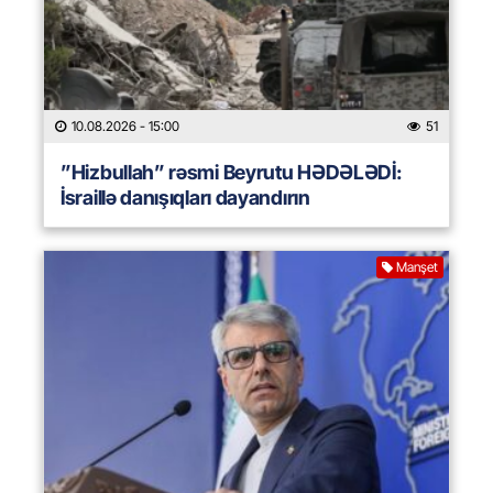
10.08.2026
- 15:00
51
”Hizbullah” rəsmi Beyrutu HƏDƏLƏDİ:
İsraillə danışıqları dayandırın
Manşet