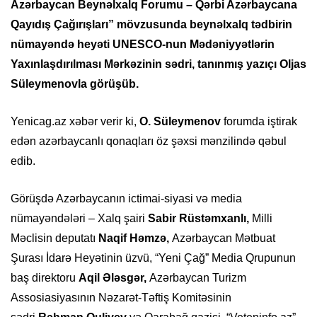
Azərbaycan Beynəlxalq Forumu – Qərbi Azərbaycana
Qayıdış Çağırışları” mövzusunda beynəlxalq tədbirin
nümayəndə heyəti UNESCO-nun Mədəniyyətlərin
Yaxınlaşdırılması Mərkəzinin sədri, tanınmış yazıçı Oljas
Süleymenovla görüşüb.
Yenicag.az xəbər verir ki,
O. Süleymenov
forumda iştirak
edən azərbaycanlı qonaqları öz şəxsi mənzilində qəbul
edib.
Görüşdə Azərbaycanın ictimai-siyasi və media
nümayəndələri – Xalq şairi
Sabir Rüstəmxanlı,
Milli
Məclisin deputatı
Naqif Həmzə,
Azərbaycan Mətbuat
Şurası İdarə Heyətinin üzvü, “Yeni Çağ” Media Qrupunun
baş direktoru
Aqil Ələsgər,
Azərbaycan Turizm
Assosiasiyasının Nəzarət-Təftiş Komitəsinin