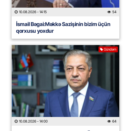
10.08.2026
- 14:15
54
İsmail Bəgai:Məkkə Sazişinin bizim üçün
qorxusu yoxdur
Gündəm
10.08.2026
- 14:00
64