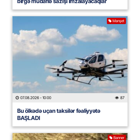
birgə müdafiə sazişi imzalayacaqlar
Manşet
07.08.2026
- 10:00
87
Bu ölkədə uçan taksilər fəaliyyətə
BAŞLADI
Banner