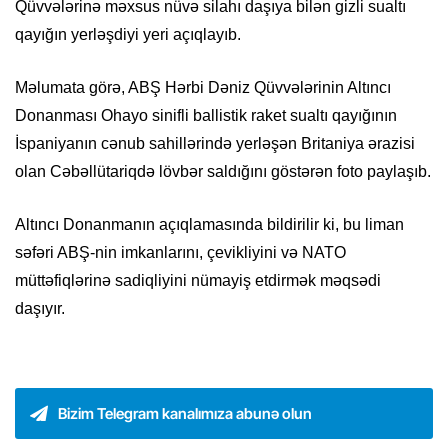
Qüvvələrinə məxsus nüvə silahı daşıya bilən gizli sualtı
qayığın yerləşdiyi yeri açıqlayıb.
Məlumata görə, ABŞ Hərbi Dəniz Qüvvələrinin Altıncı
Donanması Ohayo sinifli ballistik raket sualtı qayığının
İspaniyanın cənub sahillərində yerləşən Britaniya ərazisi
olan Cəbəllütariqdə lövbər saldığını göstərən foto paylaşıb.
Altıncı Donanmanın açıqlamasında bildirilir ki, bu liman
səfəri ABŞ-nin imkanlarını, çevikliyini və NATO
müttəfiqlərinə sadiqliyini nümayiş etdirmək məqsədi
daşıyır.
Bizim Telegram kanalımıza abunə olun