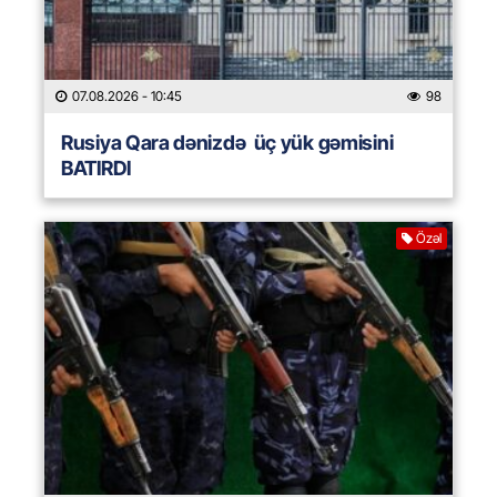
07.08.2026
- 10:45
98
Rusiya Qara dənizdə üç yük gəmisini
BATIRDI
Özəl