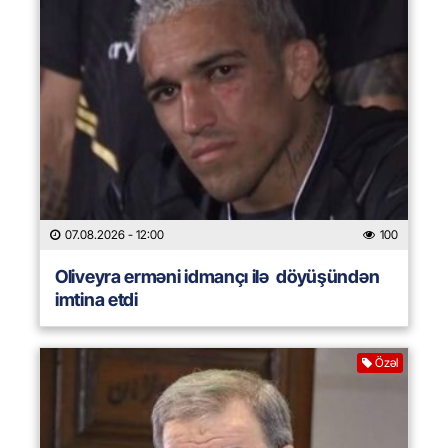
07.08.2026
- 12:00
100
Oliveyra erməni idmançı ilə döyüşündən
imtina etdi
Özəl