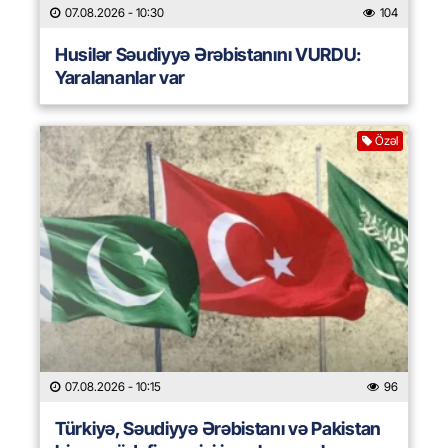
07.08.2026
- 10:30
104
Husilər Səudiyyə Ərəbistanını VURDU:
Yaralananlar var
Özəl
07.08.2026
- 10:15
96
Türkiyə, Səudiyyə Ərəbistanı və Pakistan