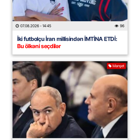
07.08.2026
- 14:45
96
İki futbolçu İran millisindən İMTİNA ETDİ:
Bu ölkəni seçdilər
Manşet