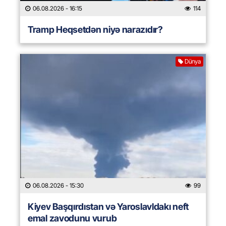
06.08.2026
- 16:15
114
Tramp Heqsetdən niyə narazıdır?
Dünya
06.08.2026
- 15:30
99
Kiyev Başqırdıstan və Yaroslavldakı neft
emal zavodunu vurub