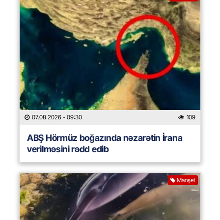
07.08.2026
- 09:30
109
ABŞ Hörmüz boğazında nəzarətin İrana
verilməsini rədd edib
Manşet