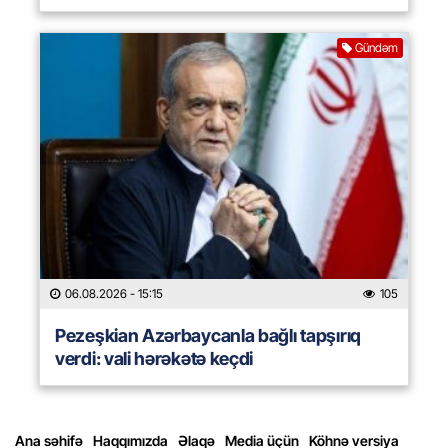
Gündəm
06.08.2026
- 15:15
105
Pezeşkian Azərbaycanla bağlı tapşırıq
verdi: vali hərəkətə keçdi
Ana səhifə
Haqqımızda
Əlaqə
Media üçün
Köhnə versiya