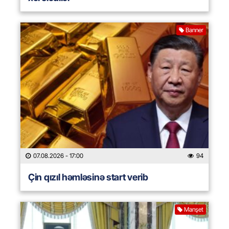
Banner
07.08.2026
- 17:00
94
Çin qızıl həmləsinə start verib
Manşet