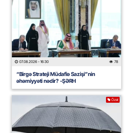
07.08.2026
- 16:30
78
“Birgə Strateji Müdafiə Sazişi”nin
əhəmiyyəti nədir? -ŞƏRH
Özəl