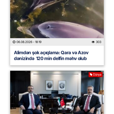
06.08.2026
- 18:19
303
Alimdən şok açıqlama: Qara və Azov
dənizində 120 min delfin məhv olub
Dünya