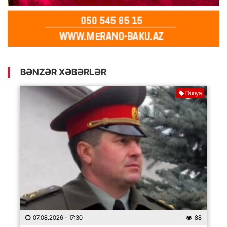
BƏNZƏR XƏBƏRLƏR
Dünya
07.08.2026
- 17:30
88