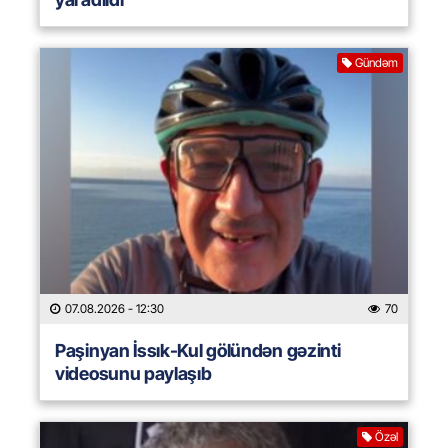
Gündəm
07.08.2026
- 12:30
70
Paşinyan İssık-Kul gölündən gəzinti
videosunu paylaşıb
Özəl