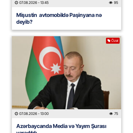
07.08.2026
- 13:45
95
Mişustin avtomobildə Paşinyana nə
deyib?
Özəl
07.08.2026
- 13:00
75
Azərbaycanda Media və Yayım Şurası
yaradıldı