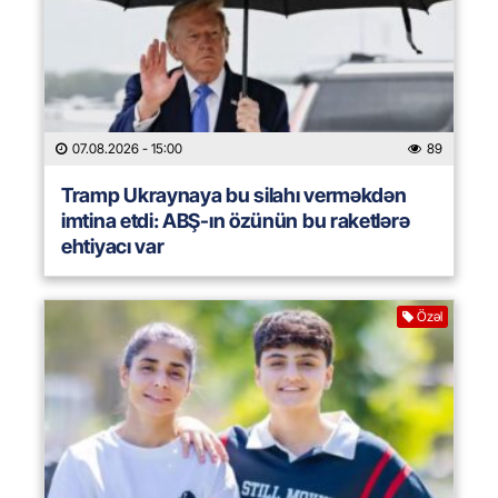
07.08.2026
- 15:00
89
Tramp Ukraynaya bu silahı verməkdən
imtina etdi: ABŞ-ın özünün bu raketlərə
ehtiyacı var
Özəl