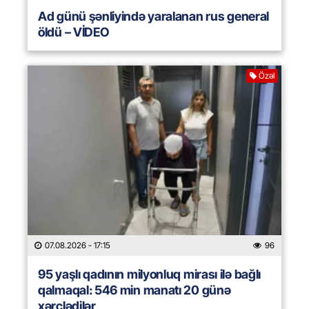
Ad günü şənliyində yaralanan rus general
öldü – VİDEO
Özəl
07.08.2026
- 17:15
96
95 yaşlı qadının milyonluq mirası ilə bağlı
qalmaqal: 546 min manatı 20 günə
xərclədilər