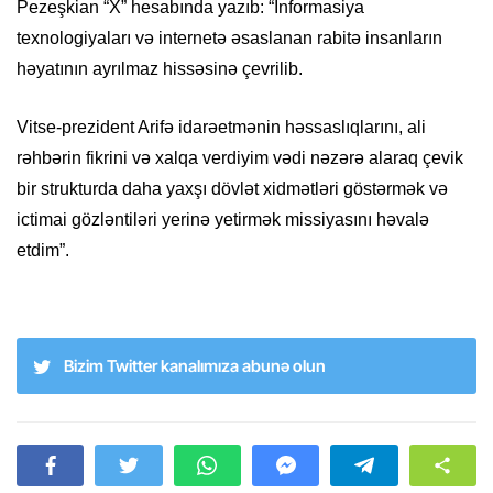
Pezeşkian “X” hesabında yazıb: “İnformasiya
texnologiyaları və internetə əsaslanan rabitə insanların
həyatının ayrılmaz hissəsinə çevrilib.
Vitse-prezident Arifə idarəetmənin həssaslıqlarını, ali
rəhbərin fikrini və xalqa verdiyim vədi nəzərə alaraq çevik
bir strukturda daha yaxşı dövlət xidmətləri göstərmək və
ictimai gözləntiləri yerinə yetirmək missiyasını həvalə
etdim”.
Bizim Twitter kanalımıza abunə olun