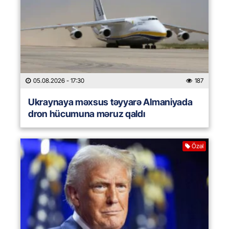
05.08.2026
- 17:30
187
Ukraynaya məxsus təyyarə Almaniyada
dron hücumuna məruz qaldı
Özəl