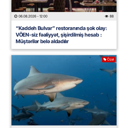
06.08.2026
- 12:00
88
“Kaddeh Bulvar” restoranında şok olay:
VÖEN-siz fəaliyyət, şişirdilmiş hesab :
Müştərilər belə aldadılır
Özəl