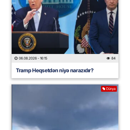
06.08.2026
- 16:15
84
Tramp Heqsetdən niyə narazıdır?
Dünya