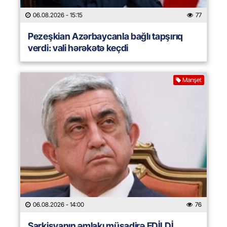
06.08.2026
- 15:15
77
Pezeşkian Azərbaycanla bağlı tapşırıq
verdi: vali hərəkətə keçdi
Manşet
06.08.2026
- 14:00
76
Sarkisyanın əmlakı müsadirə EDİLDİ