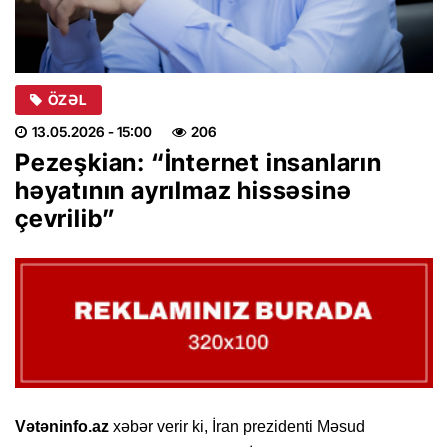
ÖZƏL
13.05.2026
- 15:00
206
Pezeşkian: “İnternet insanların
həyatının ayrılmaz hissəsinə
çevrilib”
Vətəninfo.az
xəbər verir ki, İran prezidenti Məsud