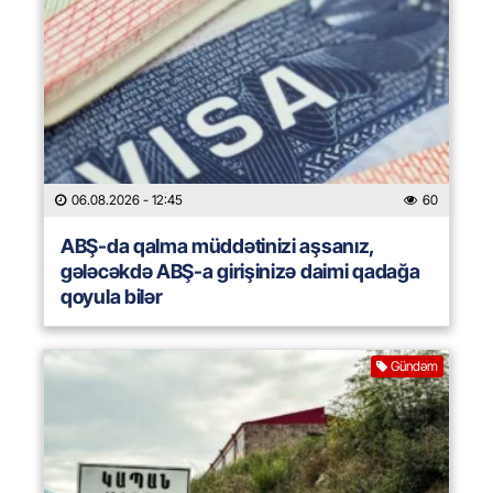
06.08.2026
- 12:45
60
ABŞ-da qalma müddətinizi aşsanız,
gələcəkdə ABŞ-a girişinizə daimi qadağa
qoyula bilər
Gündəm