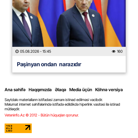
05.08.2026
- 15:45
160
Paşinyan ondan narazıdır
Ana səhifə
Haqqımızda
Əlaqə
Media üçün
Köhnə versiya
Saytdakı materialların istifadəsi zamanı istinad edilməsi vacibdir.
Məlumat internet səhifələrində istifadə edildikdə hiperlink vasitəsi ilə istinad
mütləqdir.
Veteninfo.Az © 2012 - Bütün hüquqları qorunur.