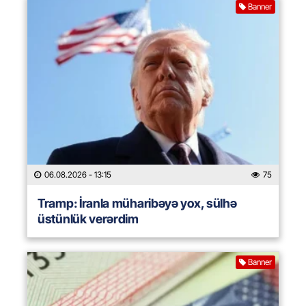
Banner
06.08.2026
- 13:15
75
Tramp: İranla müharibəyə yox, sülhə
üstünlük verərdim
Banner