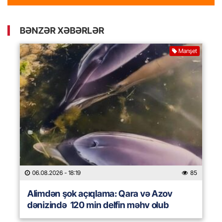
BƏNZƏR XƏBƏRLƏR
Manşet
06.08.2026
- 18:19
85
Alimdən şok açıqlama: Qara və Azov
dənizində 120 min delfin məhv olub