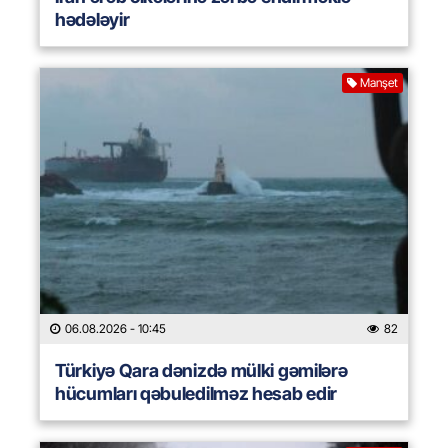
hədələyir
Manşet
06.08.2026
- 10:45
82
Türkiyə Qara dənizdə mülki gəmilərə
hücumları qəbuledilməz hesab edir