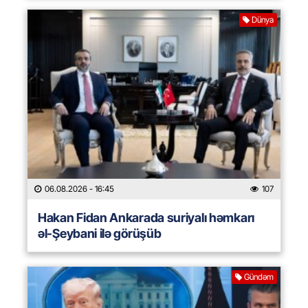
Dünya
06.08.2026
- 16:45
107
Hakan Fidan Ankarada suriyalı həmkarı
əl-Şeybani ilə görüşüb
Gündəm