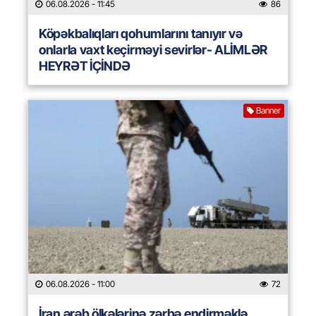
06.08.2026
- 11:45
86
Köpəkbalıqları qohumlarını tanıyır və
onlarla vaxt keçirməyi sevirlər- ALİMLƏR
HEYRƏT İÇİNDƏ
Banner
06.08.2026
- 11:00
72
İran ərəb ölkələrinə zərbə endirməklə