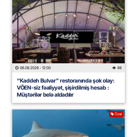
06.08.2026
- 12:00
88
“Kaddeh Bulvar” restoranında şok olay:
VÖEN-siz fəaliyyət, şişirdilmiş hesab :
Müştərilər belə aldadılır
Özəl