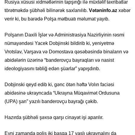
Rusiya xüsusi xidmətlərinin tapşırığı ilə müxtəlif təxribatlar
törətməkdə şübhəli bilinərək saxlanılıb.
Vətəninfo.az
xəbər
verir ki, bu barədə Polşa mətbuatı məlumat yayıb.
Polşanın Daxili İşlər və Administrasiya Nazirliyinin rəsmi
nümayəndəsi Yacek Dobjinski bildirib ki, yeniyetmə
Vrotslav, Varşava və Domostava qəsəbəsində binaların və
abidələrin üzərinə “banderovçu bayraqları və nasist
ideologiyasını təbliğ edən şüarlar” yapışdırıb.
Dobjinski qeyd edib ki, gənc ötən həftə Volın faciəsi
abidəsinə ukrayncada “Ukrayna Müqavimət Ordusuna
(UPA) şan” yazılı banderovçu bayrağı çəkib.
Hazırda şübhəli şəxsə qarşı cinayət işi aparılır.
Eyni zamanda polis iki başqa 17 yaşlı ukraynalını da