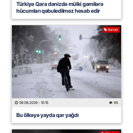
Türkiyə Qara dənizdə mülki gəmilərə
hücumları qəbuledilməz hesab edir
Banner
06.08.2026
- 10:15
85
Bu ölkəyə yayda qar yağdı