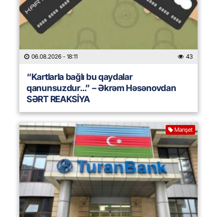
06.08.2026
- 18:11
43
“Kartlarla bağlı bu qaydalar
qanunsuzdur…” – Əkrəm Həsənovdan
SƏRT REAKSİYA
Manşet