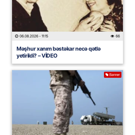
06.08.2026
- 11:15
66
Məşhur xanım bəstəkar necə qətlə
yetirildi? – VİDEO
Banner