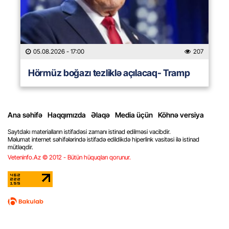
05.08.2026
- 17:00
207
Hörmüz boğazı tezliklə açılacaq- Tramp
Ana səhifə
Haqqımızda
Əlaqə
Media üçün
Köhnə versiya
Saytdakı materialların istifadəsi zamanı istinad edilməsi vacibdir.
Məlumat internet səhifələrində istifadə edildikdə hiperlink vasitəsi ilə istinad
mütləqdir.
Veteninfo.Az © 2012 - Bütün hüquqları qorunur.