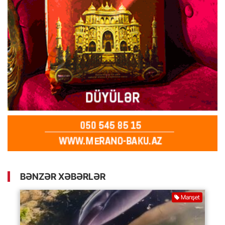
BƏNZƏR XƏBƏRLƏR
Manşet