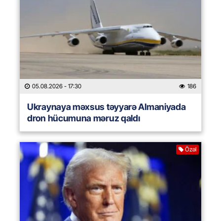
05.08.2026
- 17:30
186
Ukraynaya məxsus təyyarə Almaniyada
dron hücumuna məruz qaldı
Özəl