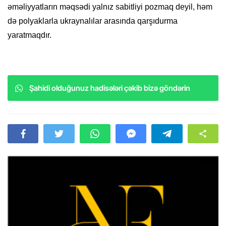
əməliyyatların məqsədi yalnız sabitliyi pozmaq deyil, həm
də polyaklarla ukraynalılar arasında qarşıdurma
yaratmaqdır.
Şahidi olduğunuz hadisələri çəkib bizə göndərin