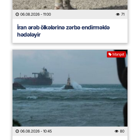
06.08.2026
- 11:00
71
İran ərəb ölkələrinə zərbə endirməklə
hədələyir
Manşet
06.08.2026
- 10:45
80