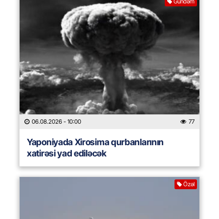
Gündəm
06.08.2026
- 10:00
77
Yaponiyada Xirosima qurbanlarının
xatirəsi yad ediləcək
Özəl