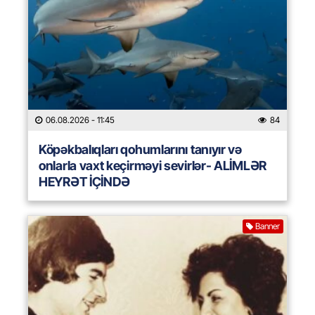
06.08.2026
- 11:45
84
Köpəkbalıqları qohumlarını tanıyır və
onlarla vaxt keçirməyi sevirlər- ALİMLƏR
HEYRƏT İÇİNDƏ
Banner