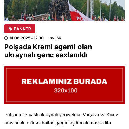
BANNER
14.08.2025
- 12:30
156
Polşada Kreml agenti olan
ukraynalı gənc saxlanıldı
Polşada 17 yaşlı ukraynalı yeniyetmə, Varşava və Kiyev
arasındakı münasibətləri gərginləşdirmək məqsədilə