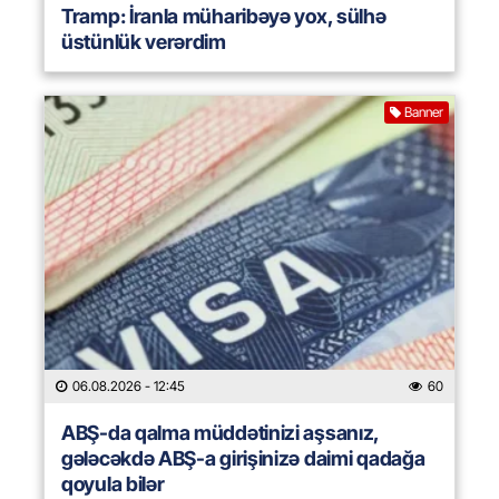
Tramp: İranla müharibəyə yox, sülhə
üstünlük verərdim
Banner
06.08.2026
- 12:45
60
ABŞ-da qalma müddətinizi aşsanız,
gələcəkdə ABŞ-a girişinizə daimi qadağa
qoyula bilər