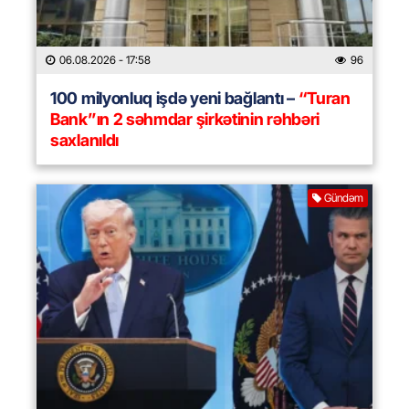
06.08.2026
- 17:58
96
100 milyonluq işdə yeni bağlantı –
“Turan
Bank”ın 2 səhmdar şirkətinin rəhbəri
saxlanıldı
Gündəm