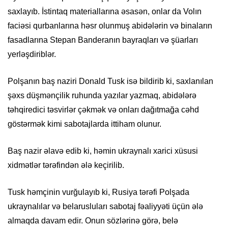
saxlayıb. İstintaq materiallarına əsasən, onlar da Volın
faciəsi qurbanlarına həsr olunmuş abidələrin və binaların
fasadlarına Stepan Banderanın bayraqları və şüarları
yerləşdiriblər.
Polşanın baş naziri Donald Tusk isə bildirib ki, saxlanılan
şəxs düşmənçilik ruhunda yazılar yazmaq, abidələrə
təhqiredici təsvirlər çəkmək və onları dağıtmağa cəhd
göstərmək kimi sabotajlarda ittiham olunur.
Baş nazir əlavə edib ki, həmin ukraynalı xarici xüsusi
xidmətlər tərəfindən ələ keçirilib.
Tusk həmçinin vurğulayıb ki, Rusiya tərəfi Polşada
ukraynalılar və belarusluları sabotaj fəaliyyəti üçün ələ
almaqda davam edir. Onun sözlərinə görə, belə