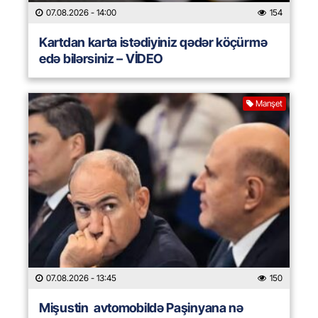
07.08.2026
- 14:00
154
Kartdan karta istədiyiniz qədər köçürmə
edə bilərsiniz – VİDEO
Manşet
07.08.2026
- 13:45
150
Mişustin avtomobildə Paşinyana nə