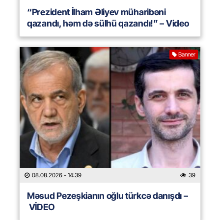
“Prezident İlham Əliyev müharibəni
qazandı, həm də sülhü qazandı!” – Video
Banner
08.08.2026
- 14:39
39
Məsud Pezeşkianın oğlu türkcə danışdı –
VİDEO