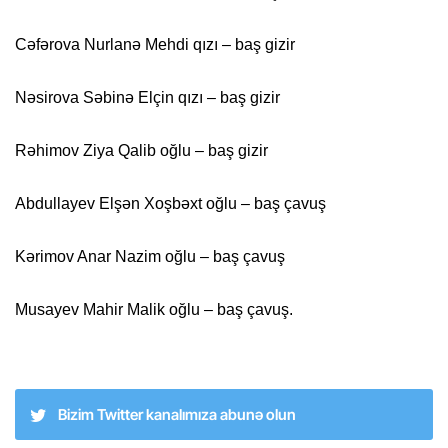
Cəfərova Nurlanə Mehdi qızı – baş gizir
Nəsirova Səbinə Elçin qızı – baş gizir
Rəhimov Ziya Qalib oğlu – baş gizir
Abdullayev Elşən Xoşbəxt oğlu – baş çavuş
Kərimov Anar Nazim oğlu – baş çavuş
Musayev Mahir Malik oğlu – baş çavuş.
Bizim Twitter kanalımıza abunə olun