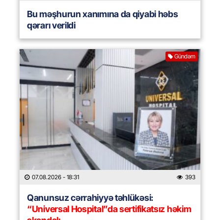
Bu məşhurun xanımına da qiyabi həbs
qərarı verildi
Gündəm
07.08.2026
- 18:31
393
Qanunsuz cərrahiyyə təhlükəsi:
“Universal Hospital”da sertifikatsız həkim