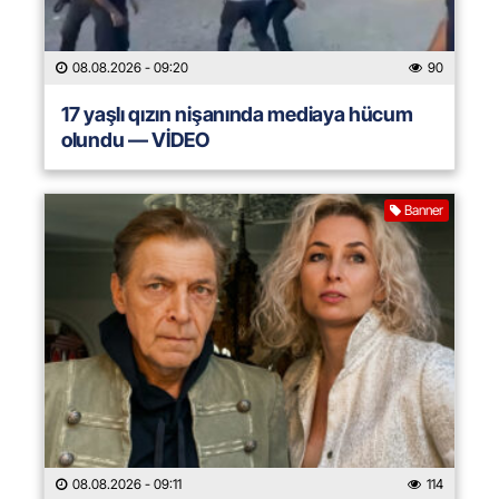
08.08.2026
- 09:20
90
17 yaşlı qızın nişanında mediaya hücum
olundu — VİDEO
Banner
08.08.2026
- 09:11
114