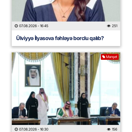
07.08.2026
- 16:45
251
Ülviyyə İlyasova fəhləyə borclu qalıb?
Manşet
07.08.2026
- 16:30
156