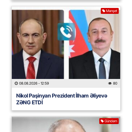
Manşet
08.08.2026
- 12:59
80
Nikol Paşinyan Prezident İlham Əliyevə
ZƏNG ETDİ
Gündəm