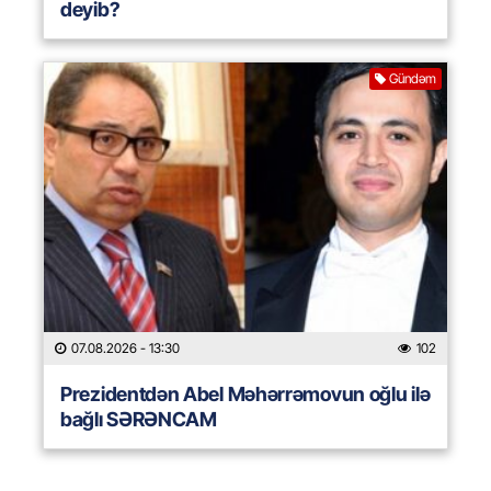
deyib?
Gündəm
07.08.2026
- 13:30
102
Prezidentdən Abel Məhərrəmovun oğlu ilə
bağlı SƏRƏNCAM