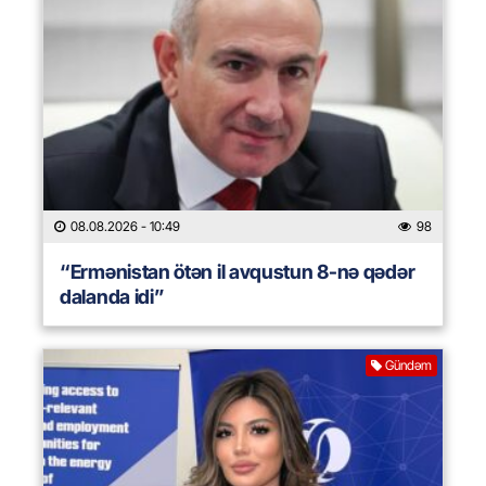
08.08.2026
- 10:49
98
“Ermənistan ötən il avqustun 8-nə qədər
dalanda idi”
Gündəm