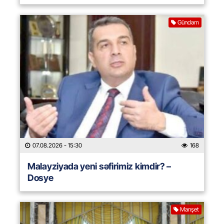
Gündəm
07.08.2026
- 15:30
168
Malayziyada yeni səfirimiz kimdir? –
Dosye
Manşet