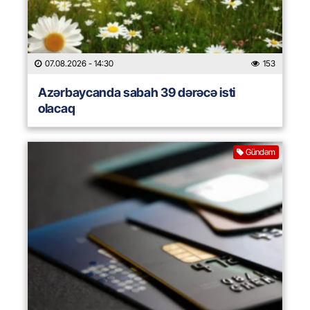
07.08.2026
- 14:30
153
Azərbaycanda sabah 39 dərəcə isti
olacaq
Gündəm