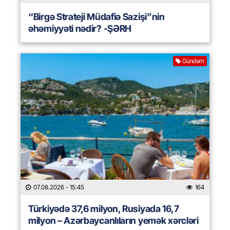
“Birgə Strateji Müdafiə Sazişi”nin
əhəmiyyəti nədir? -ŞƏRH
Gündəm
07.08.2026
- 15:45
164
Türkiyədə 37,6 milyon, Rusiyada 16,7
milyon – Azərbaycanlıların yemək xərcləri