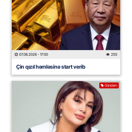
07.08.2026
- 17:00
255
Çin qızıl həmləsinə start verib
Gündəm