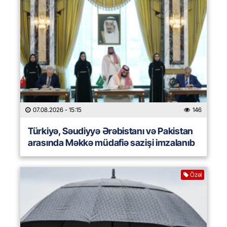
07.08.2026
- 15:15
146
Türkiyə, Səudiyyə Ərəbistanı və Pakistan
arasında Məkkə müdafiə sazişi imzalanıb
Özəl