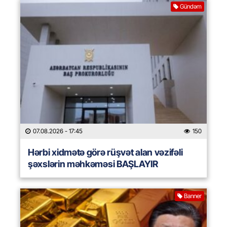
Gündəm
07.08.2026
- 17:45
150
Hərbi xidmətə görə rüşvət alan vəzifəli
şəxslərin məhkəməsi BAŞLAYIR
Banner