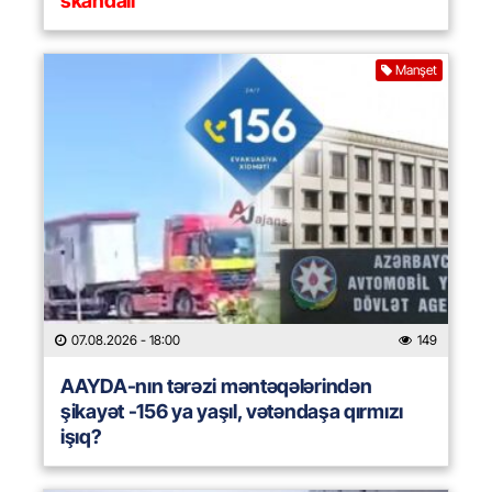
skandalı
Manşet
07.08.2026
- 18:00
149
AAYDA-nın tərəzi məntəqələrindən
şikayət -156 ya yaşıl, vətəndaşa qırmızı
işıq?