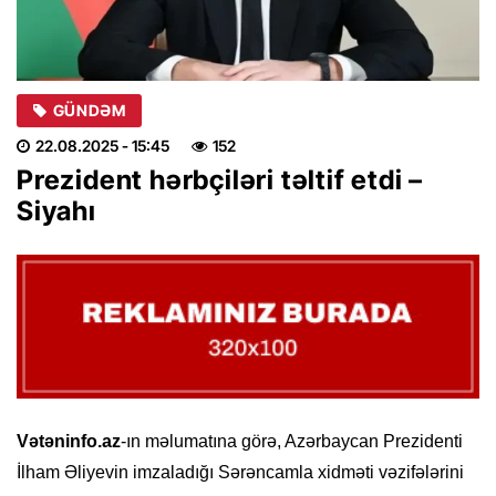
GÜNDƏM
22.08.2025
- 15:45
152
Prezident hərbçiləri təltif etdi –
Siyahı
Vətəninfo.az
-ın məlumatına görə, Azərbaycan Prezidenti
İlham Əliyevin imzaladığı Sərəncamla xidməti vəzifələrini