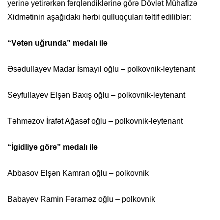
yerinə yetirərkən fərqləndiklərinə görə Dövlət Mühafizə
Xidmətinin aşağıdakı hərbi qulluqçuları təltif ediliblər:
“Vətən uğrunda” medalı ilə
Əsədullayev Madar İsmayıl oğlu – polkovnik-leytenant
Seyfullayev Elşən Baxış oğlu – polkovnik-leytenant
Təhməzov İrafət Ağasəf oğlu – polkovnik-leytenant
“İgidliyə görə” medalı ilə
Abbasov Elşən Kamran oğlu – polkovnik
Babayev Ramin Fəraməz oğlu – polkovnik