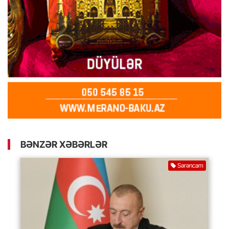
BƏNZƏR XƏBƏRLƏR
Sərəncam