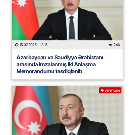
15.07.2025
- 13:15
246
Azərbaycan və Səudiyyə Ərəbistanı
arasında imzalanmış iki Anlaşma
Memorandumu təsdiqlənib
Sərəncam