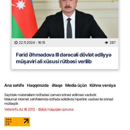
22.11.2024
- 16:15
287
Fərid Əhmədova III dərəcəli dövlət ədliyyə
müşaviri ali xüsusi rütbəsi verilib
Ana səhifə
Haqqımızda
Əlaqə
Media üçün
Köhnə versiya
Saytdakı materialların istifadəsi zamanı istinad edilməsi vacibdir.
Məlumat internet səhifələrində istifadə edildikdə hiperlink vasitəsi ilə istinad
mütləqdir.
Veteninfo.Az © 2012 - Bütün hüquqları qorunur.