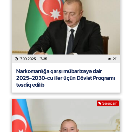
17.09.2025
- 17:35
211
Narkomanlığa qarşı mübarizəyə dair
2025–2030-cu illər üçün Dövlət Proqramı
təsdiq edilib
Sərəncam