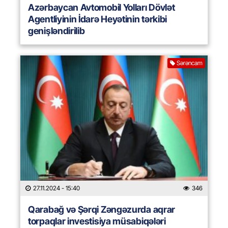
Azərbaycan Avtomobil Yolları Dövlət
Agentliyinin İdarə Heyətinin tərkibi
genişləndirilib
Sərəncam
27.11.2024
- 15:40
346
Qarabağ və Şərqi Zəngəzurda aqrar
torpaqlar investisiya müsabiqələri