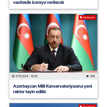
vasitəsilə icarəyə veriləcək
Sərəncam
27.11.2024
- 15:33
335
Azərbaycan Milli Konservatoriyasına yeni
rektor təyin edilib
Sərəncam