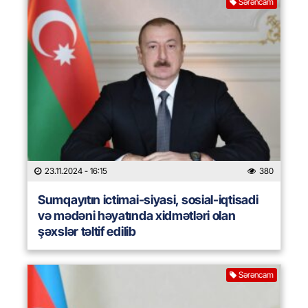
Sərəncam
23.11.2024
- 16:15
380
Sumqayıtın ictimai-siyasi, sosial-iqtisadi
və mədəni həyatında xidmətləri olan
şəxslər təltif edilib
Sərəncam