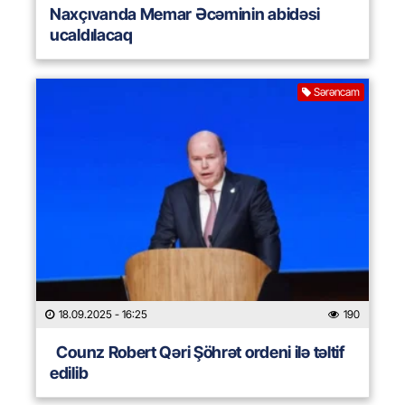
Naxçıvanda Memar Əcəminin abidəsi
ucaldılacaq
Sərəncam
18.09.2025
- 16:25
190
Counz Robert Qəri Şöhrət ordeni ilə təltif
edilib