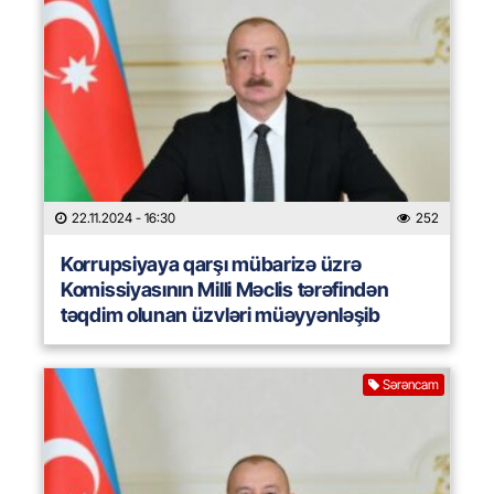
22.11.2024
- 16:30
252
Korrupsiyaya qarşı mübarizə üzrə
Komissiyasının Milli Məclis tərəfindən
təqdim olunan üzvləri müəyyənləşib
Sərəncam