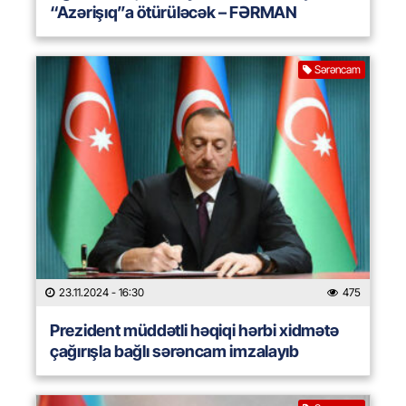
“Azərişıq”a ötürüləcək – FƏRMAN
Sərəncam
23.11.2024
- 16:30
475
Prezident müddətli həqiqi hərbi xidmətə
çağırışla bağlı sərəncam imzalayıb