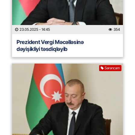
23.05.2025
- 14:45
354
Prezident Vergi Məcəlləsinə
dəyişikliyi təsdiqləyib
Sərəncam