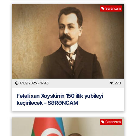
Sərəncam
17.09.2025
- 17:45
273
Fətəli xan Xoyskinin 150 illik yubileyi
keçiriləcək – SƏRƏNCAM
Sərəncam