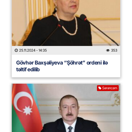
25.11.2024
- 14:35
353
Gövhər Baxşəliyeva “Şöhrət” ordeni ilə
təltif edilib
Sərəncam