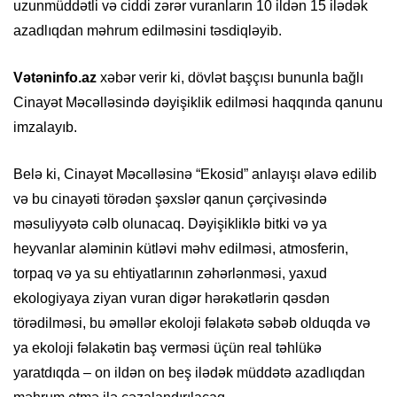
uzunmüddətli və ciddi zərər vuranların 10 ildən 15 ilədək
azadlıqdan məhrum edilməsini təsdiqləyib.
Vətəninfo.az
xəbər verir ki, dövlət başçısı bununla bağlı
Cinayət Məcəlləsində dəyişiklik edilməsi haqqında qanunu
imzalayıb.
Belə ki, Cinayət Məcəlləsinə “Ekosid” anlayışı əlavə edilib
və bu cinayəti törədən şəxslər qanun çərçivəsində
məsuliyyətə cəlb olunacaq. Dəyişikliklə bitki və ya
heyvanlar aləminin kütləvi məhv edilməsi, atmosferin,
torpaq və ya su ehtiyatlarının zəhərlənməsi, yaxud
ekologiyaya ziyan vuran digər hərəkətlərin qəsdən
törədilməsi, bu əməllər ekoloji fəlakətə səbəb olduqda və
ya ekoloji fəlakətin baş verməsi üçün real təhlükə
yaratdıqda – on ildən on beş ilədək müddətə azadlıqdan