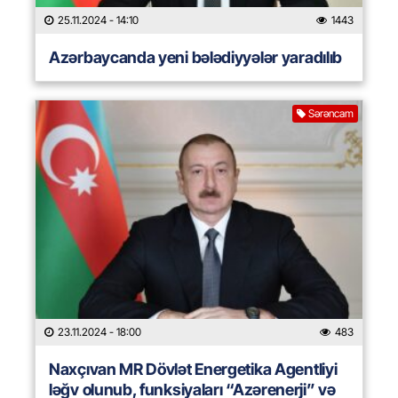
25.11.2024
- 14:10
1443
Azərbaycanda yeni bələdiyyələr yaradılıb
Sərəncam
23.11.2024
- 18:00
483
Naxçıvan MR Dövlət Energetika Agentliyi
ləğv olunub, funksiyaları “Azərenerji” və