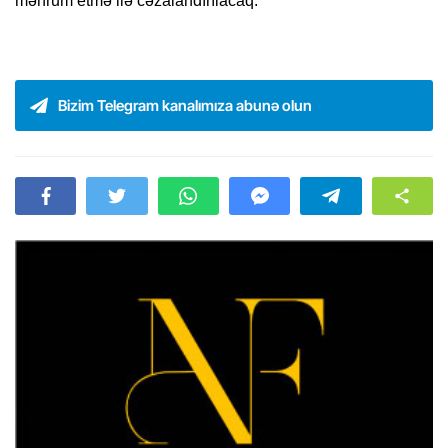
məhrum etmə ilə cəzalandırılacaq.
Bizim Telegram kanalımıza abunə olun