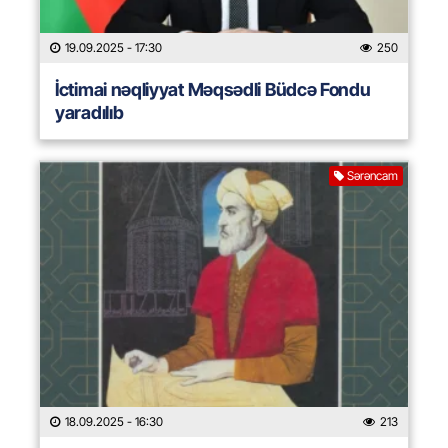
19.09.2025
- 17:30
250
İctimai nəqliyyat Məqsədli Büdcə Fondu
yaradılıb
Sərəncam
18.09.2025
- 16:30
213