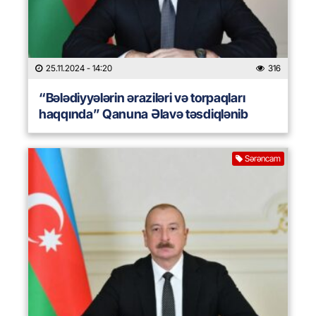
25.11.2024
- 14:20
316
“Bələdiyyələrin əraziləri və torpaqları
haqqında” Qanuna Əlavə təsdiqlənib
Sərəncam