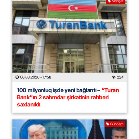
Manşet
06.08.2026
- 17:58
224
100 milyonluq işdə yeni bağlantı –
“Turan
Bank”ın 2 səhmdar şirkətinin rəhbəri
saxlanıldı
Gündəm