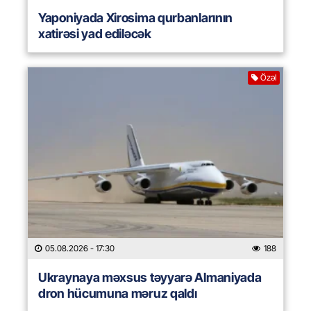
Yaponiyada Xirosima qurbanlarının
xatirəsi yad ediləcək
Özəl
05.08.2026
- 17:30
188
Ukraynaya məxsus təyyarə Almaniyada
dron hücumuna məruz qaldı