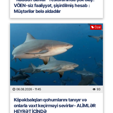
VÖEN-siz fəaliyyət, şişirdilmiş hesab :
Müştərilər belə aldadılır
Özəl
06.08.2026
- 11:45
93
Köpəkbalıqları qohumlarını tanıyır və
onlarla vaxt keçirməyi sevirlər- ALİMLƏR
HEYRƏT İÇİNDƏ