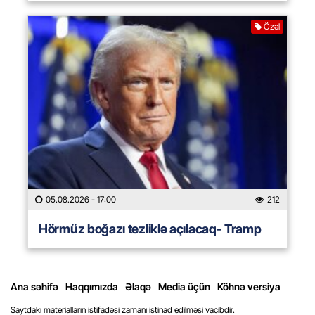
Özəl
05.08.2026
- 17:00
212
Hörmüz boğazı tezliklə açılacaq- Tramp
Ana səhifə
Haqqımızda
Əlaqə
Media üçün
Köhnə versiya
Saytdakı materialların istifadəsi zamanı istinad edilməsi vacibdir.