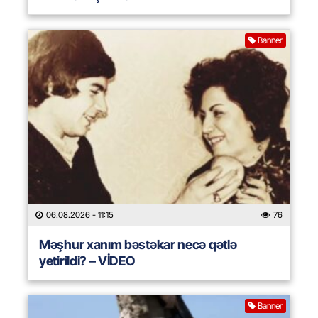
Banner
06.08.2026
- 11:15
76
Məşhur xanım bəstəkar necə qətlə
yetirildi? – VİDEO
Banner