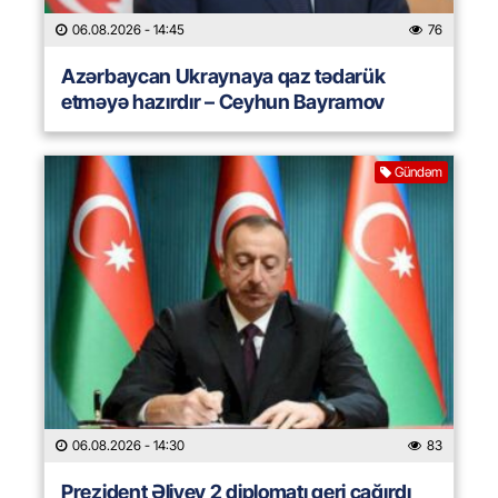
06.08.2026
- 14:45
76
Azərbaycan Ukraynaya qaz tədarük
etməyə hazırdır – Ceyhun Bayramov
Gündəm
06.08.2026
- 14:30
83
Prezident Əliyev 2 diplomatı geri çağırdı