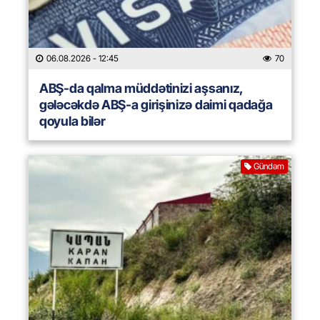
06.08.2026
- 12:45
70
ABŞ-da qalma müddətinizi aşsanız,
gələcəkdə ABŞ-a girişinizə daimi qadağa
qoyula bilər
Gündəm