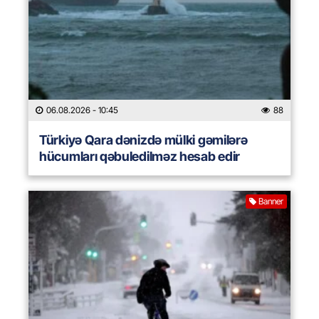
06.08.2026
- 10:45
88
Türkiyə Qara dənizdə mülki gəmilərə
hücumları qəbuledilməz hesab edir
Banner