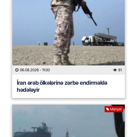
06.08.2026
- 11:00
81
İran ərəb ölkələrinə zərbə endirməklə
hədələyir
Manşet