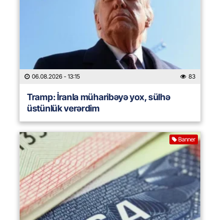
06.08.2026
- 13:15
83
Tramp: İranla müharibəyə yox, sülhə
üstünlük verərdim
Banner