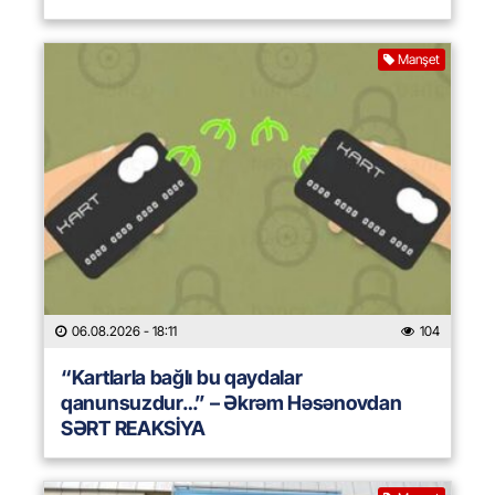
Manşet
06.08.2026
- 18:11
104
“Kartlarla bağlı bu qaydalar
qanunsuzdur…” – Əkrəm Həsənovdan
SƏRT REAKSİYA