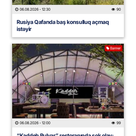
06.08.2026
- 12:30
90
Rusiya Qafanda baş konsulluq açmaq
istəyir
Banner
06.08.2026
- 12:00
99
“Kaddeh Bulvar” restoranında şok olay: