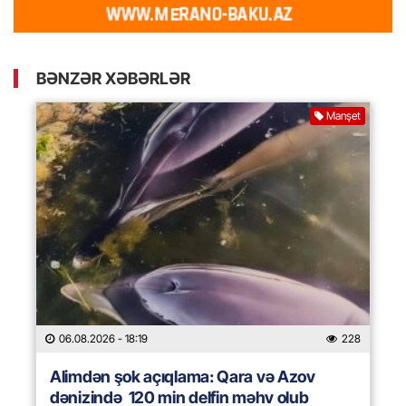
BƏNZƏR XƏBƏRLƏR
Manşet
06.08.2026
- 18:19
228
Alimdən şok açıqlama: Qara və Azov
dənizində 120 min delfin məhv olub