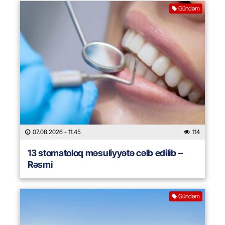
Gündəm
07.08.2026
- 11:45
114
13 stomatoloq məsuliyyətə cəlb edilib –
Rəsmi
Gündəm