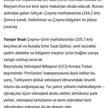
Məryəm Ana evi kimi tarixi məkanları əhatə edəcək. Bunun
ardından gələn Selçuk–Çeşmə mərhələsində (144,2 km)
Şirince kəndi, Seferihisar və Çeşmə bölgələri ön plana
çıxacaq.
Yarışın finalı
Çeşmə–İzmir mərhələsində (105,7 km)
keçiriləcək və burada İzmir Saat Qülləsi, yerli ləzzətlər,
qədim abidələr və bölgənin məşhur üzüm bağları yarışa
zəngin sonluq verəcək.
Beynəlxalq Velosiped İttifaqının (UCI) Avropa Turları
təqvimində “ProSeries” kateqoriyasına daxil edilən bu
yarış, Türkiyənin qlobal velosiped idmanındakı önəmli
rolunu da vurğulayacaq. Tur yalnız yollarla məhdudlaşmır –
iştirakçılar üçün velosiped dostu otellər, təhlükəsiz park
yerləri, velosiped təmizləmə və təmir xidmətləri kimi
infrastruktur imkanları ilə də diqqət çəkir.