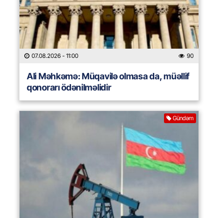
07.08.2026
- 11:00
90
Ali Məhkəmə: Müqavilə olmasa da, müəllif
qonorarı ödənilməlidir
Gündəm