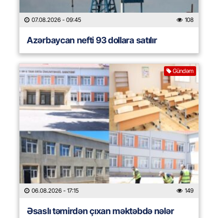
07.08.2026
- 09:45
108
Azərbaycan nefti 93 dollara satılır
Gündəm
06.08.2026
- 17:15
149
Əsaslı təmirdən çıxan məktəbdə nələr