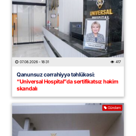
07.08.2026
- 18:31
417
Qanunsuz cərrahiyyə təhlükəsi:
“Universal Hospital”da sertifikatsız həkim
skandalı
Gündəm