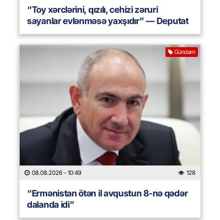
“Toy xərclərini, qızılı, cehizi zəruri
sayanlar evlənməsə yaxşıdır” — Deputat
Gündəm
08.08.2026
- 10:49
128
“Ermənistan ötən il avqustun 8-nə qədər
dalanda idi”