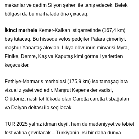
məkanlar və qədim Silyon şəhəri ilə tanış edəcək. Belek
bölgəsi də bu mərhələdə önə çıxacaq.
İkinci mərhələ
Kemer-Kalkan istiqamətində (167,4 km)
baş tutacaq. Bu hissədə velosipedçilər Patara çimərliyi,
məşhur Yanartaş alovları, Likya dövrünün mirvarisi Myra,
Finike, Demre, Kaş və Kaputaş kimi görməli yerlərdən
keçəcəklər.
Fethiye-Marmaris mərhələsi (175,9 km) isə tamaşaçılara
vizual ziyafət vəd edir. Marşrut Kəpənəklər vadisi,
Ölüdəniz, nəsli təhlükədə olan Caretta caretta tısbağaları
və Dalyan deltası ilə seçiləcək.
TUR 2025 yalnız idman deyil, həm də mədəniyyət və təbiət
festivalına çevriləcək – Türkiyənin irsi bir daha dünya