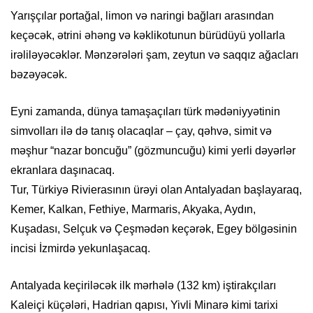
Yarışçılar portağal, limon və naringi bağları arasından
keçəcək, ətrini əhəng və kəklikotunun bürüdüyü yollarla
irəliləyəcəklər. Mənzərələri şam, zeytun və saqqız ağacları
bəzəyəcək.
Eyni zamanda, dünya tamaşaçıları türk mədəniyyətinin
simvolları ilə də tanış olacaqlar – çay, qəhvə, simit və
məşhur “nazar boncuğu” (gözmuncuğu) kimi yerli dəyərlər
ekranlara daşınacaq.
Tur, Türkiyə Rivierasının ürəyi olan Antalyadan başlayaraq,
Kemer, Kalkan, Fethiye, Marmaris, Akyaka, Aydın,
Kuşadası, Selçuk və Çeşmədən keçərək, Egey bölgəsinin
incisi İzmirdə yekunlaşacaq.
Antalyada keçiriləcək ilk mərhələ (132 km) iştirakçıları
Kaleiçi küçələri, Hadrian qapısı, Yivli Minarə kimi tarixi