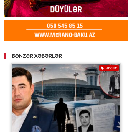
BƏNZƏR XƏBƏRLƏR
Gündəm