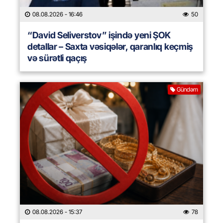
08.08.2026
- 16:46
50
“David Seliverstov” işində yeni ŞOK
detallar – Saxta vəsiqələr, qaranlıq keçmiş
və sürətli qaçış
Gündəm
08.08.2026
- 15:37
78