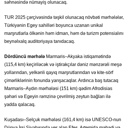
səhnəsində nümayiş olunacaq.
TUR 2025 çərçivəsində təşkil olunacaq növbəti mərhələlər,
Türkiyənin Egey sahilləri boyunca uzanan unikal
marşrutlarla ölkənin həm idman, həm də turizm potensialını
beynəlxalq auditoriyaya tanıdacaq.
Dördüncü mərhələ
Marmaris–Akyaka istiqamətində
(115,4 km) keçiriləcək və iştirakçılar dəniz mənzərəli meşə
yollarından, yelkənli qayıq marşrutlarından və kite-sörf
çimərliklərinin fonunda yarışacaqlar. Ardınca baş tutacaq
Marmaris–Aydın mərhələsi (151 km) qədim Afrodisias
şəhəri və Egeyin rəmzinə çevrilmiş zeytun bağları ilə
yadda qalacaq.
Kuşadası–Selçuk mərhələsi (161,4 km) isə UNESCO-nun
Dünya İrsi Siyahısında yer alan Efes, Artemida məbədi və