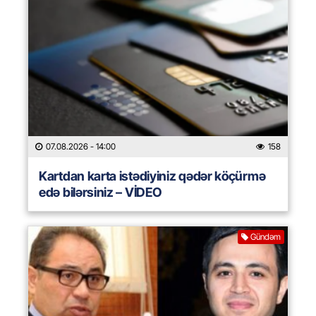
07.08.2026
- 14:00
158
Kartdan karta istədiyiniz qədər köçürmə
edə bilərsiniz – VİDEO
Gündəm