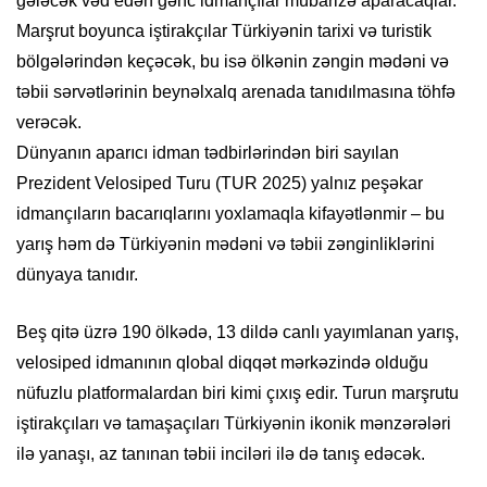
gələcək vəd edən gənc idmançılar mübarizə aparacaqlar.
Marşrut boyunca iştirakçılar Türkiyənin tarixi və turistik
bölgələrindən keçəcək, bu isə ölkənin zəngin mədəni və
təbii sərvətlərinin beynəlxalq arenada tanıdılmasına töhfə
verəcək.
Dünyanın aparıcı idman tədbirlərindən biri sayılan
Prezident Velosiped Turu (TUR 2025) yalnız peşəkar
idmançıların bacarıqlarını yoxlamaqla kifayətlənmir – bu
yarış həm də Türkiyənin mədəni və təbii zənginliklərini
dünyaya tanıdır.
Beş qitə üzrə 190 ölkədə, 13 dildə canlı yayımlanan yarış,
velosiped idmanının qlobal diqqət mərkəzində olduğu
nüfuzlu platformalardan biri kimi çıxış edir. Turun marşrutu
iştirakçıları və tamaşaçıları Türkiyənin ikonik mənzərələri
ilə yanaşı, az tanınan təbii inciləri ilə də tanış edəcək.