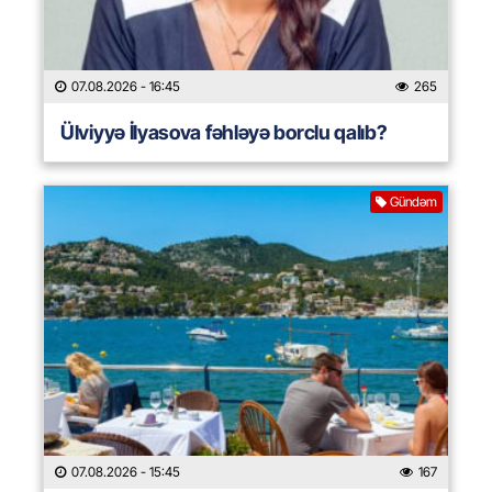
07.08.2026
- 16:45
265
Ülviyyə İlyasova fəhləyə borclu qalıb?
Gündəm
07.08.2026
- 15:45
167