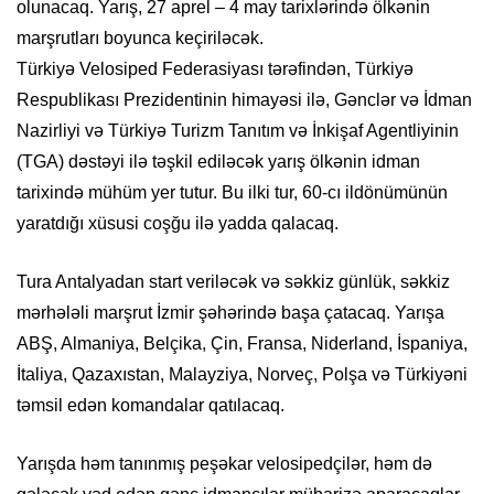
olunacaq. Yarış, 27 aprel – 4 may tarixlərində ölkənin
marşrutları boyunca keçiriləcək.
Türkiyə Velosiped Federasiyası tərəfindən, Türkiyə
Respublikası Prezidentinin himayəsi ilə, Gənclər və İdman
Nazirliyi və Türkiyə Turizm Tanıtım və İnkişaf Agentliyinin
(TGA) dəstəyi ilə təşkil ediləcək yarış ölkənin idman
tarixində mühüm yer tutur. Bu ilki tur, 60-cı ildönümünün
yaratdığı xüsusi coşğu ilə yadda qalacaq.
Tura Antalyadan start veriləcək və səkkiz günlük, səkkiz
mərhələli marşrut İzmir şəhərində başa çatacaq. Yarışa
ABŞ, Almaniya, Belçika, Çin, Fransa, Niderland, İspaniya,
İtaliya, Qazaxıstan, Malayziya, Norveç, Polşa və Türkiyəni
təmsil edən komandalar qatılacaq.
Yarışda həm tanınmış peşəkar velosipedçilər, həm də