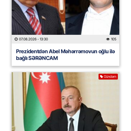
07.08.2026
- 13:30
105
Prezidentdən Abel Məhərrəmovun oğlu ilə
bağlı SƏRƏNCAM
Gündəm