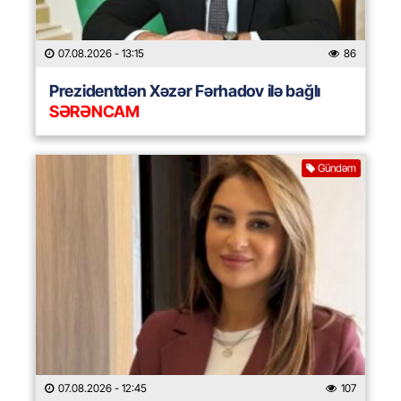
07.08.2026
- 13:15
86
Prezidentdən Xəzər Fərhadov ilə bağlı
SƏRƏNCAM
Gündəm
07.08.2026
- 12:45
107