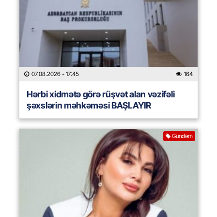
07.08.2026
- 17:45
164
Hərbi xidmətə görə rüşvət alan vəzifəli
şəxslərin məhkəməsi BAŞLAYIR
Gündəm