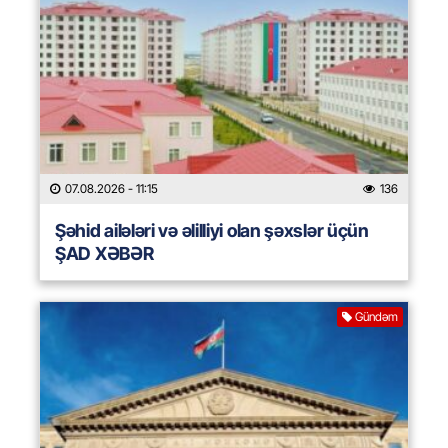
07.08.2026
- 11:15
136
Şəhid ailələri və əlilliyi olan şəxslər üçün
ŞAD XƏBƏR
Gündəm