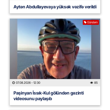
Aytən Abdullayevaya yüksək vəzifə verildi
Gündəm
07.08.2026
- 12:30
85
Paşinyan İssık-Kul gölündən gəzinti
videosunu paylaşıb