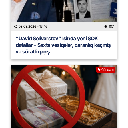
08.08.2026
- 16:46
187
“David Seliverstov” işində yeni ŞOK
detallar – Saxta vəsiqələr, qaranlıq keçmiş
və sürətli qaçış
Gündəm