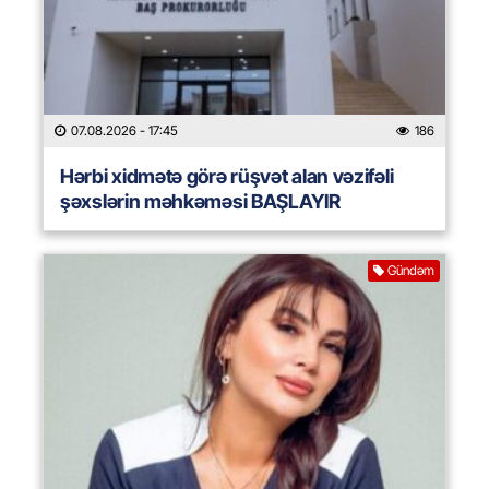
07.08.2026
- 17:45
186
Hərbi xidmətə görə rüşvət alan vəzifəli
şəxslərin məhkəməsi BAŞLAYIR
Gündəm