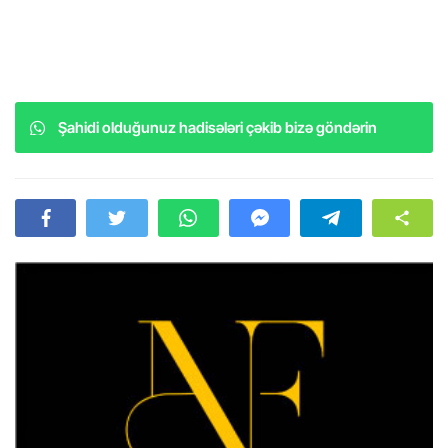
Şahidi olduğunuz hadisələri çəkib bizə göndərin