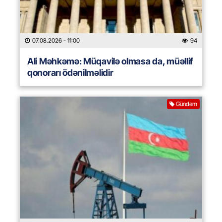
07.08.2026
- 11:00
94
Ali Məhkəmə: Müqavilə olmasa da, müəllif
qonorarı ödənilməlidir
Gündəm