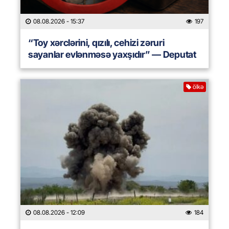
08.08.2026
- 15:37
197
“Toy xərclərini, qızılı, cehizi zəruri
sayanlar evlənməsə yaxşıdır” — Deputat
ölkə
08.08.2026
- 12:09
184