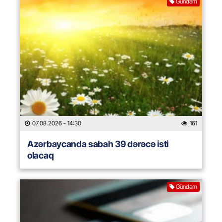
Gündəm
07.08.2026
- 14:30
161
Azərbaycanda sabah 39 dərəcə isti
olacaq
Gündəm