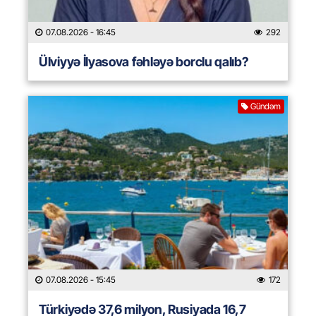
07.08.2026
- 16:45
292
Ülviyyə İlyasova fəhləyə borclu qalıb?
Gündəm
07.08.2026
- 15:45
172
Türkiyədə 37,6 milyon, Rusiyada 16,7