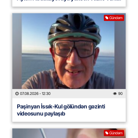
Gündəm
07.08.2026
- 12:30
90
Paşinyan İssık-Kul gölündən gəzinti
videosunu paylaşıb
Gündəm