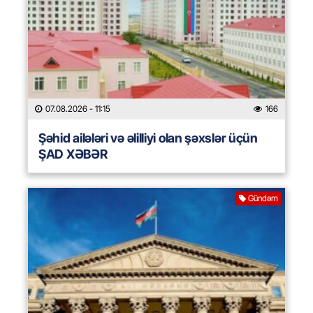
07.08.2026
- 11:15
166
Şəhid ailələri və əlilliyi olan şəxslər üçün
ŞAD XƏBƏR
Gündəm