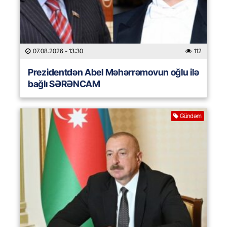
07.08.2026
- 13:30
112
Prezidentdən Abel Məhərrəmovun oğlu ilə
bağlı SƏRƏNCAM
Gündəm