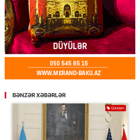
BƏNZƏR XƏBƏRLƏR
Gündəm