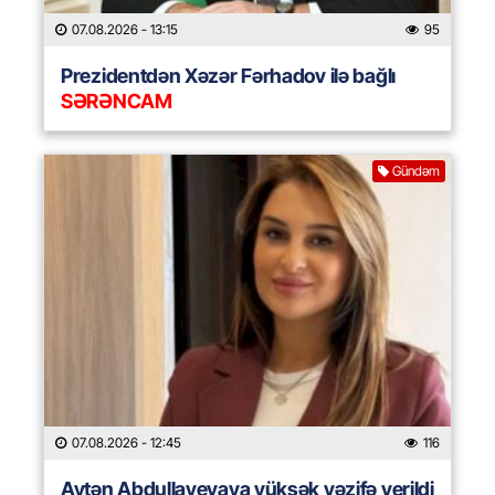
07.08.2026
- 13:15
95
Prezidentdən Xəzər Fərhadov ilə bağlı
SƏRƏNCAM
Gündəm
07.08.2026
- 12:45
116
Aytən Abdullayevaya yüksək vəzifə verildi