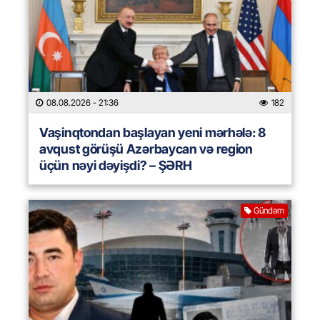
08.08.2026
- 21:36
182
Vaşinqtondan başlayan yeni mərhələ: 8
avqust görüşü Azərbaycan və region
üçün nəyi dəyişdi? – ŞƏRH
Gündəm