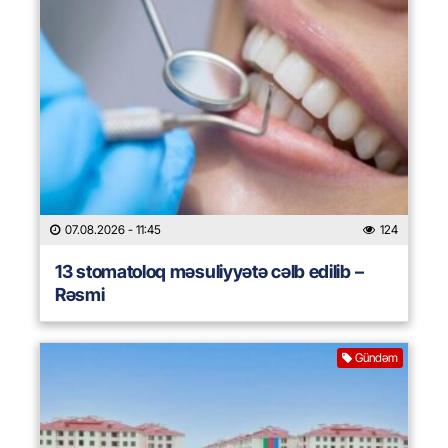
07.08.2026
- 11:45
124
13 stomatoloq məsuliyyətə cəlb edilib –
Rəsmi
Gündəm