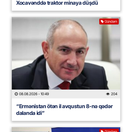
Xocavənddə traktor minaya düşdü
Gündəm
08.08.2026
- 10:49
204
“Ermənistan ötən il avqustun 8-nə qədər
dalanda idi”
Gündəm