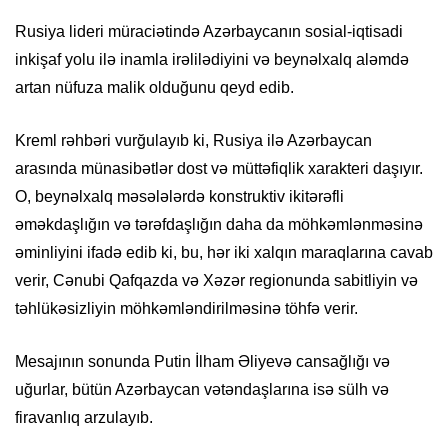
Rusiya lideri müraciətində Azərbaycanın sosial-iqtisadi
inkişaf yolu ilə inamla irəlilədiyini və beynəlxalq aləmdə
artan nüfuza malik olduğunu qeyd edib.
Kreml rəhbəri vurğulayıb ki, Rusiya ilə Azərbaycan
arasında münasibətlər dost və müttəfiqlik xarakteri daşıyır.
O, beynəlxalq məsələlərdə konstruktiv ikitərəfli
əməkdaşlığın və tərəfdaşlığın daha da möhkəmlənməsinə
əminliyini ifadə edib ki, bu, hər iki xalqın maraqlarına cavab
verir, Cənubi Qafqazda və Xəzər regionunda sabitliyin və
təhlükəsizliyin möhkəmləndirilməsinə töhfə verir.
Mesajının sonunda Putin İlham Əliyevə cansağlığı və
uğurlar, bütün Azərbaycan vətəndaşlarına isə sülh və
firavanlıq arzulayıb.