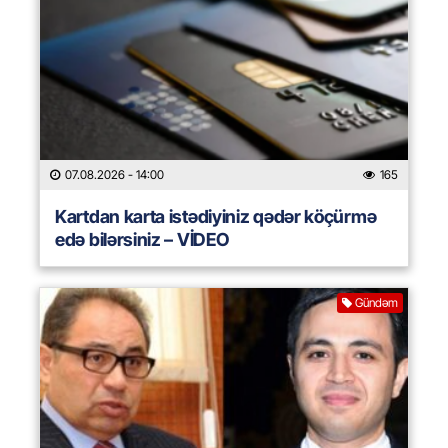
07.08.2026
- 14:00
165
Kartdan karta istədiyiniz qədər köçürmə
edə bilərsiniz – VİDEO
Gündəm