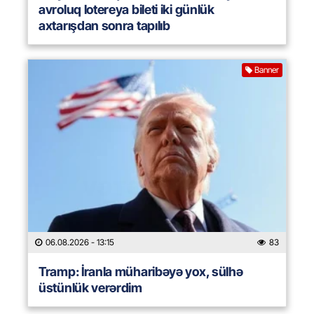
avroluq lotereya bileti iki günlük
axtarışdan sonra tapılıb
Banner
06.08.2026
- 13:15
83
Tramp: İranla müharibəyə yox, sülhə
üstünlük verərdim