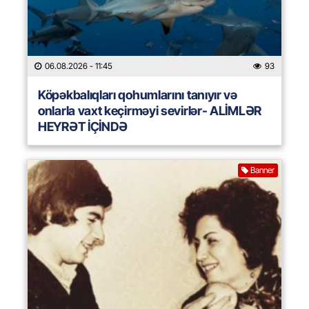
06.08.2026
- 11:45
93
Köpəkbalıqları qohumlarını tanıyır və
onlarla vaxt keçirməyi sevirlər- ALİMLƏR
HEYRƏT İÇİNDƏ
Banner