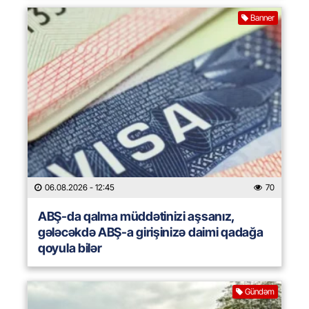
Banner
06.08.2026
- 12:45
70
ABŞ-da qalma müddətinizi aşsanız,
gələcəkdə ABŞ-a girişinizə daimi qadağa
qoyula bilər
Gündəm