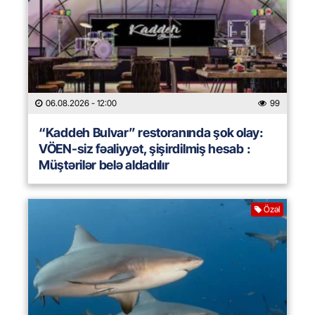
06.08.2026
- 12:00
99
“Kaddeh Bulvar” restoranında şok olay:
VÖEN-siz fəaliyyət, şişirdilmiş hesab :
Müştərilər belə aldadılır
Özəl