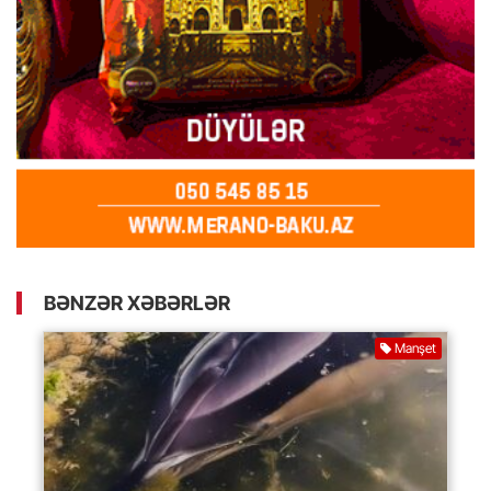
BƏNZƏR XƏBƏRLƏR
Manşet