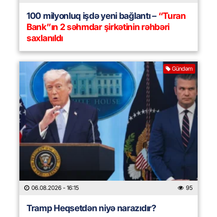
100 milyonluq işdə yeni bağlantı –
“Turan
Bank”ın 2 səhmdar şirkətinin rəhbəri
saxlanıldı
Gündəm
06.08.2026
- 16:15
95
Tramp Heqsetdən niyə narazıdır?