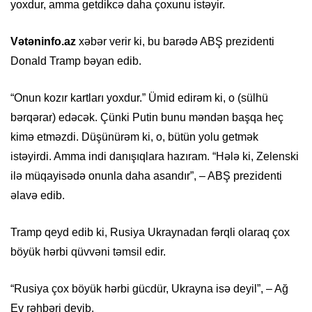
yoxdur, amma getdikcə daha çoxunu istəyir.
Vətəninfo.az
xəbər verir ki, bu barədə ABŞ prezidenti
Donald Tramp bəyan edib.
“Onun kozır kartları yoxdur.” Ümid edirəm ki, o (sülhü
bərqərar) edəcək. Çünki Putin bunu məndən başqa heç
kimə etməzdi. Düşünürəm ki, o, bütün yolu getmək
istəyirdi. Amma indi danışıqlara hazıram. “Hələ ki, Zelenski
ilə müqayisədə onunla daha asandır”, – ABŞ prezidenti
əlavə edib.
Tramp qeyd edib ki, Rusiya Ukraynadan fərqli olaraq çox
böyük hərbi qüvvəni təmsil edir.
“Rusiya çox böyük hərbi gücdür, Ukrayna isə deyil”, – Ağ
Ev rəhbəri deyib.