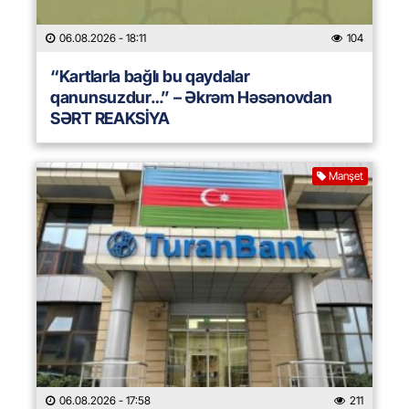
06.08.2026
- 18:11
104
“Kartlarla bağlı bu qaydalar
qanunsuzdur…” – Əkrəm Həsənovdan
SƏRT REAKSİYA
Manşet
06.08.2026
- 17:58
211