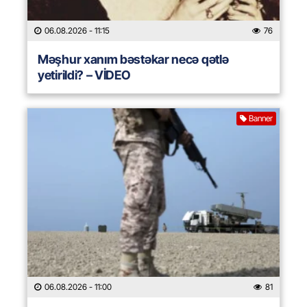
06.08.2026
- 11:15
76
Məşhur xanım bəstəkar necə qətlə
yetirildi? – VİDEO
Banner
06.08.2026
- 11:00
81