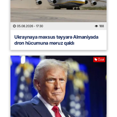
05.08.2026
- 17:30
188
Ukraynaya məxsus təyyarə Almaniyada
dron hücumuna məruz qaldı
Özəl