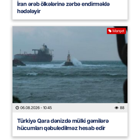
İran ərəb ölkələrinə zərbə endirməklə
hədələyir
Manşet
06.08.2026
- 10:45
88
Türkiyə Qara dənizdə mülki gəmilərə
hücumları qəbuledilməz hesab edir