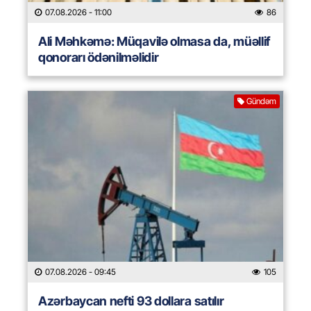
07.08.2026
- 11:00
86
Ali Məhkəmə: Müqavilə olmasa da, müəllif
qonorarı ödənilməlidir
Gündəm
07.08.2026
- 09:45
105
Azərbaycan nefti 93 dollara satılır