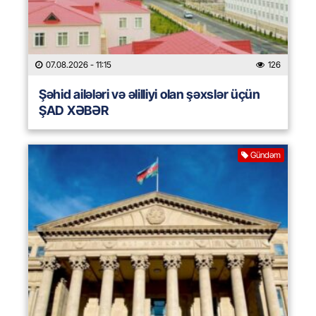
07.08.2026
- 11:15
126
Şəhid ailələri və əlilliyi olan şəxslər üçün
ŞAD XƏBƏR
Gündəm