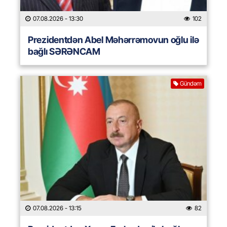
07.08.2026
- 13:30
102
Prezidentdən Abel Məhərrəmovun oğlu ilə
bağlı SƏRƏNCAM
Gündəm
07.08.2026
- 13:15
82