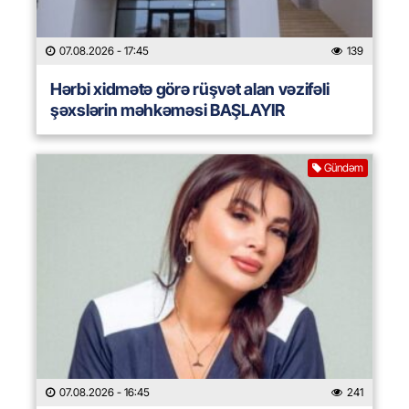
07.08.2026
- 17:45
139
Hərbi xidmətə görə rüşvət alan vəzifəli
şəxslərin məhkəməsi BAŞLAYIR
Gündəm
07.08.2026
- 16:45
241