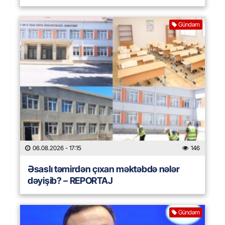
Gündəm
06.08.2026
- 17:15
146
Əsaslı təmirdən çıxan məktəbdə nələr
dəyişib? – REPORTAJ
Gündəm