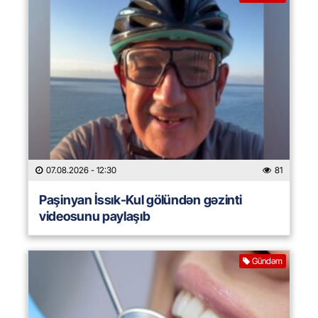
07.08.2026
- 12:30
81
Paşinyan İssık-Kul gölündən gəzinti
videosunu paylaşıb
Gündəm