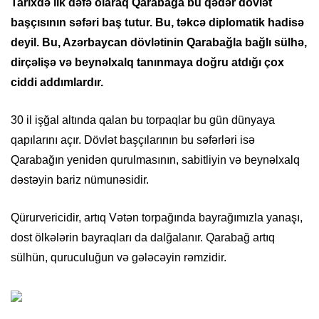
Tarixdə ilk dəfə olaraq Qarabağa bu qədər dövlət
başçısının səfəri baş tutur. Bu, təkcə diplomatik hadisə
deyil. Bu, Azərbaycan dövlətinin Qarabağla bağlı sülhə,
dirçəlişə və beynəlxalq tanınmaya doğru atdığı çox
ciddi addımlardır.
30 il işğal altında qalan bu torpaqlar bu gün dünyaya
qapılarını açır. Dövlət başçılarının bu səfərləri isə
Qarabağın yenidən qurulmasının, sabitliyin və beynəlxalq
dəstəyin bariz nümunəsidir.
Qürurvericidir, artıq Vətən torpağında bayrağımızla yanaşı,
dost ölkələrin bayraqları da dalğalanır. Qarabağ artıq
sülhün, quruculuğun və gələcəyin rəmzidir.