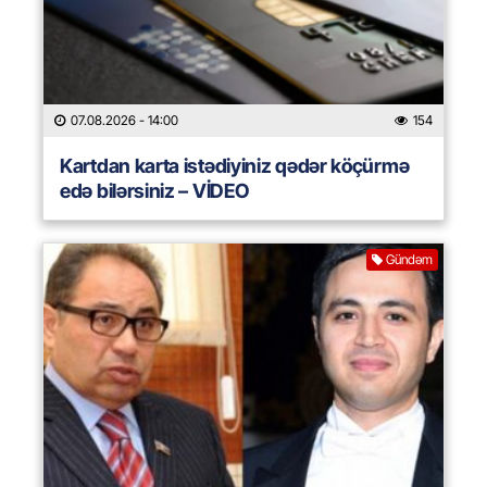
07.08.2026
- 14:00
154
Kartdan karta istədiyiniz qədər köçürmə
edə bilərsiniz – VİDEO
Gündəm