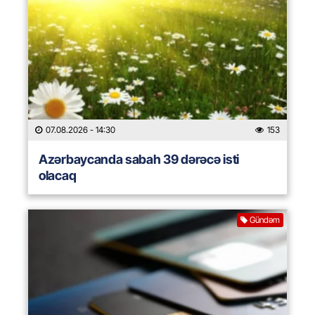
07.08.2026
- 14:30
153
Azərbaycanda sabah 39 dərəcə isti
olacaq
Gündəm