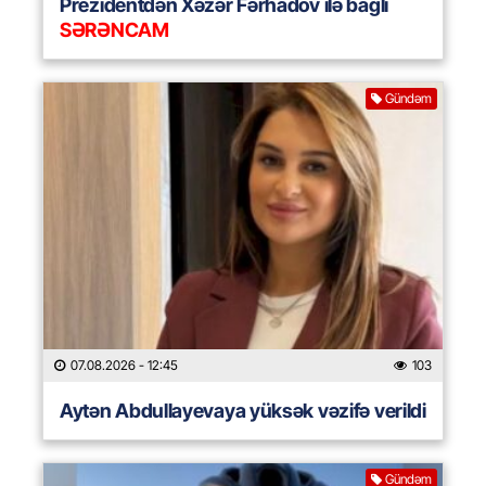
Prezidentdən Xəzər Fərhadov ilə bağlı
SƏRƏNCAM
Gündəm
07.08.2026
- 12:45
103
Aytən Abdullayevaya yüksək vəzifə verildi
Gündəm