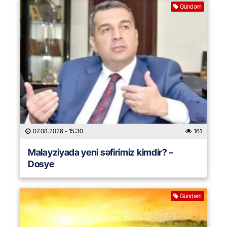
Gündəm
07.08.2026
- 15:30
161
Malayziyada yeni səfirimiz kimdir? –
Dosye
Gündəm