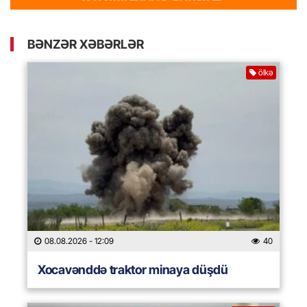
BƏNZƏR XƏBƏRLƏR
ölkə
08.08.2026
- 12:09
40
Xocavənddə traktor minaya düşdü