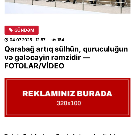
GÜNDƏM
04.07.2025
- 12:57
164
Qarabağ artıq sülhün, quruculuğun
və gələcəyin rəmzidir —
FOTOLAR/VİDEO