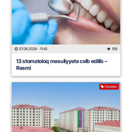
07.08.2026
- 11:45
109
13 stomatoloq məsuliyyətə cəlb edilib –
Rəsmi
Gündəm