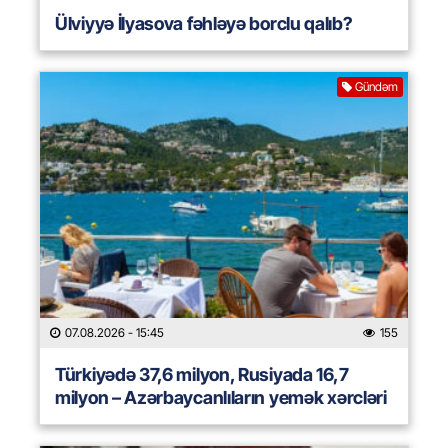
Ülviyyə İlyasova fəhləyə borclu qalıb?
Gündəm
07.08.2026
- 15:45
155
Türkiyədə 37,6 milyon, Rusiyada 16,7
milyon – Azərbaycanlıların yemək xərcləri