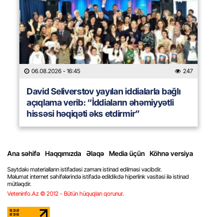
06.08.2026
- 16:45
247
David Seliverstov yayılan iddialarla bağlı
açıqlama verib: “İddiaların əhəmiyyətli
hissəsi həqiqəti əks etdirmir”
Ana səhifə
Haqqımızda
Əlaqə
Media üçün
Köhnə versiya
Saytdakı materialların istifadəsi zamanı istinad edilməsi vacibdir.
Məlumat internet səhifələrində istifadə edildikdə hiperlink vasitəsi ilə istinad
mütləqdir.
Veteninfo.Az © 2012 - Bütün hüquqları qorunur.