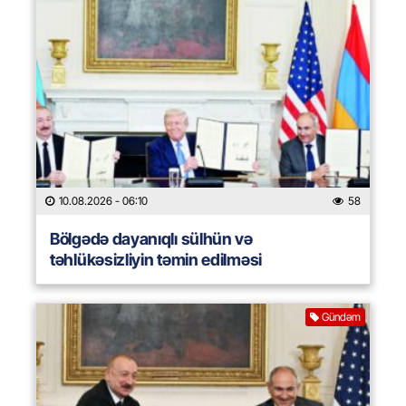
10.08.2026
- 06:10
58
Bölgədə dayanıqlı sülhün və
təhlükəsizliyin təmin edilməsi
Gündəm