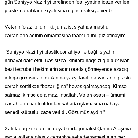
gün Səhiyyə Nazirliyi tərəfindən fəaliyyətinə icazə verilən
plastik cərrahların siyahısına ilginc reaksiya verib.
Vətəninfo.az bildirir ki, jurnalist siyahıda məşhur
cərrahların adının olmamasına təəccübünü gizlətməyib:
“Səhiyyə Nazirliyi plastik cərrahiyə ilə bağlı siyahını
nəhayət dərc etdi. Bəs sizcə, kimlərə haqsızlıq oldu? Mən
bəzi təcrübəli həkimlərin adını orada görməyəndə azacıq
intriqa qoxusu aldım. Amma yaxşı tərəfi də var: artıq plastik
cərrah sertifikatı “bazarlığına” həvəs qalmayacaq. Kimsə
satmaz, kimsə də almaz, inşallah. Və ən əsası – ümumi
cərrahların haqlı olduqları sahədə işləməsinə nəhayət
sənədli-sübutlu icazə verildi. Gözümüz aydın!”
Xatırladaq ki, ötən ilin noyabrında jurnalist Qənirə Ataşova
saxta yollarla plastik cərrahiyə şəhadətnaməsi alan bəzi