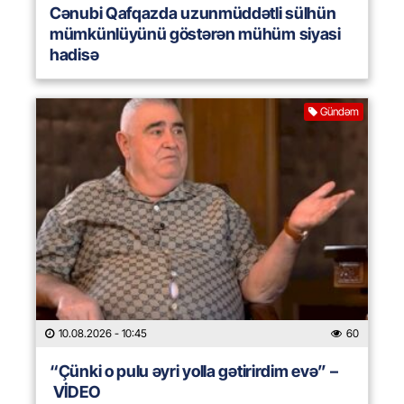
Cənubi Qafqazda uzunmüddətli sülhün
mümkünlüyünü göstərən mühüm siyasi
hadisə
Gündəm
10.08.2026
- 10:45
60
“Çünki o pulu əyri yolla gətirirdim evə” –
VİDEO