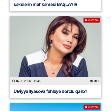
şəxslərin məhkəməsi BAŞLAYIR
Gündəm
07.08.2026
- 16:45
310
Ülviyyə İlyasova fəhləyə borclu qalıb?
Gündəm