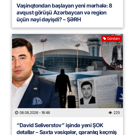
Vaşinqtondan başlayan yeni mərhələ: 8
avqust görüşü Azərbaycan və region
üçün nəyi dəyişdi? – ŞƏRH
Gündəm
08.08.2026
- 16:46
225
“David Seliverstov” işində yeni ŞOK
detallar – Saxta vəsiqələr, qaranlıq keçmiş