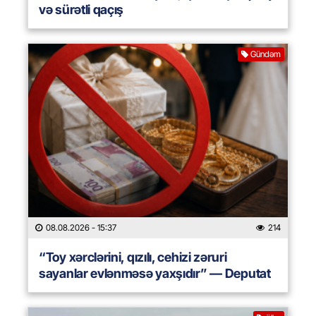
və sürətli qaçış
Gündəm
08.08.2026
- 15:37
214
“Toy xərclərini, qızılı, cehizi zəruri
sayanlar evlənməsə yaxşıdır” — Deputat