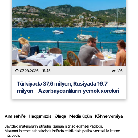
07.08.2026
- 15:45
186
Türkiyədə 37,6 milyon, Rusiyada 16,7
milyon – Azərbaycanlıların yemək xərcləri
Ana səhifə
Haqqımızda
Əlaqə
Media üçün
Köhnə versiya
Saytdakı materialların istifadəsi zamanı istinad edilməsi vacibdir.
Məlumat internet səhifələrində istifadə edildikdə hiperlink vasitəsi ilə istinad
mütləqdir.