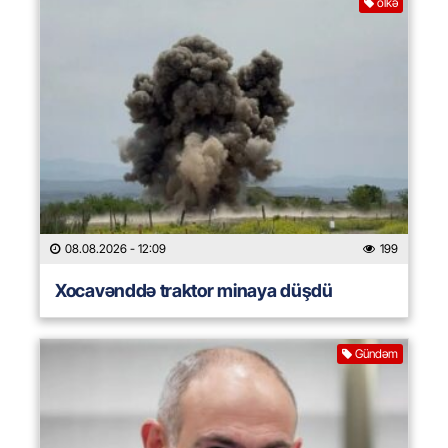
ölkə
08.08.2026
- 12:09
199
Xocavənddə traktor minaya düşdü
Gündəm