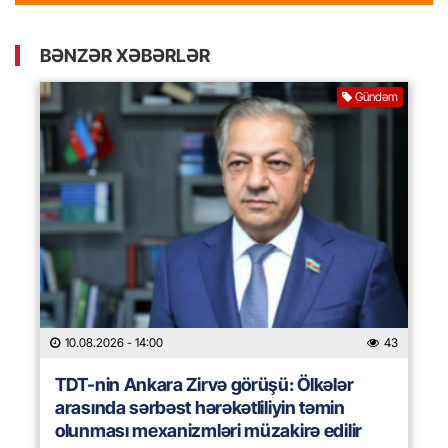
BƏNZƏR XƏBƏRLƏR
Gündəm
10.08.2026
- 14:00
43
TDT-nin Ankara Zirvə görüşü: Ölkələr
arasında sərbəst hərəkətliliyin təmin
olunması mexanizmləri müzakirə edilir