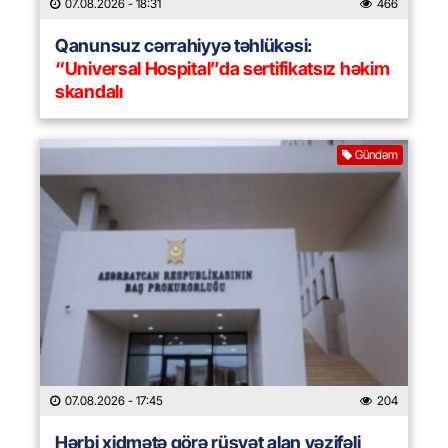
07.08.2026
- 18:31
466
Qanunsuz cərrahiyyə təhlükəsi:
“Universal Hospital”da sertifikatsız həkim
skandalı
Gündəm
07.08.2026
- 17:45
204
Hərbi xidmətə görə rüşvət alan vəzifəli