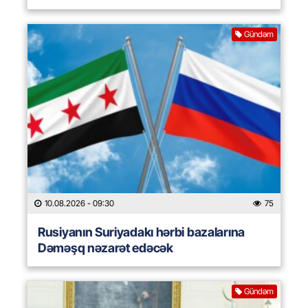
Gündəm
10.08.2026
- 09:30
75
Rusiyanın Suriyadakı hərbi bazalarına
Dəməşq nəzarət edəcək
Gündəm