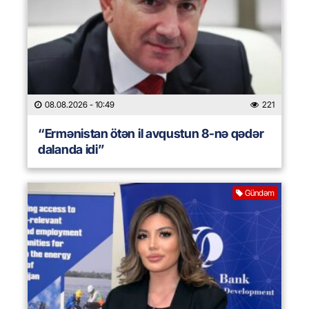
08.08.2026
- 10:49
221
“Ermənistan ötən il avqustun 8-nə qədər
dalanda idi”
Gündəm