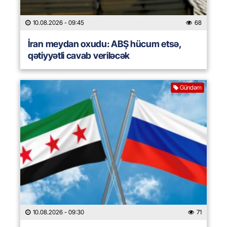
10.08.2026
- 09:45
68
İran meydan oxudu: ABŞ hücum etsə,
qətiyyətli cavab veriləcək
Gündəm
10.08.2026
- 09:30
71