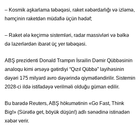
– Kosmik aşkarlama təbəqəsi, raket xəbərdarlığı və izləmə,
həmçinin raketdən müdafiə üçün hədəf;
– Raket ələ keçirmə sistemləri, radar massivləri və bəlkə
də lazerlərdən ibarət üç yer təbəqəsi.
ABŞ prezidenti Donald Trampın İsrailin Dəmir Qübbəsinin
analoqu kimi ərsəyə gətirdiyi “Qızıl Qübbə” layihəsinin
dəyəri 175 milyard avro dəyərində qiymətləndirilir. Sistemin
2028-ci ildə istifadəyə verilməli olduğu güman edilir.
Bu barədə Reuters, ABŞ hökumətinin «Go Fast, Think
Big!» (Sürətlə get, böyük düşün!) adlı sənədinə istinadən
xəbər verir.