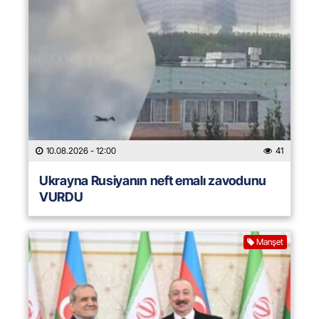
10.08.2026
- 12:00
41
Ukrayna Rusiyanın neft emalı zavodunu
VURDU
Manşet