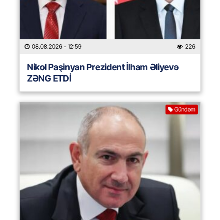
08.08.2026
- 12:59
226
Nikol Paşinyan Prezident İlham Əliyevə
ZƏNG ETDİ
Gündəm