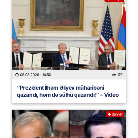
08.08.2026
- 14:50
179
“Prezident İlham Əliyev müharibəni
qazandı, həm də sülhü qazandı!” – Video
Banner