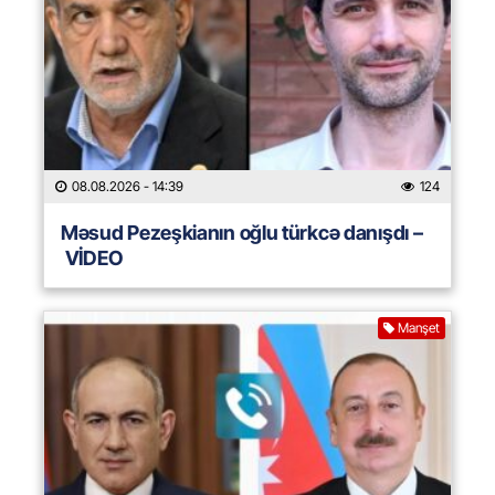
08.08.2026
- 14:39
124
Məsud Pezeşkianın oğlu türkcə danışdı –
VİDEO
Manşet