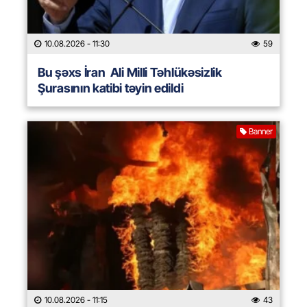
10.08.2026
- 11:30
59
Bu şəxs İran Ali Milli Təhlükəsizlik
Şurasının katibi təyin edildi
Banner
10.08.2026
- 11:15
43