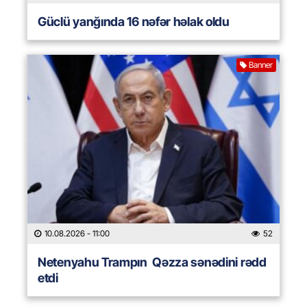
Güclü yanğında 16 nəfər həlak oldu
Banner
10.08.2026
- 11:00
52
Netenyahu Trampın Qəzza sənədini rədd
etdi