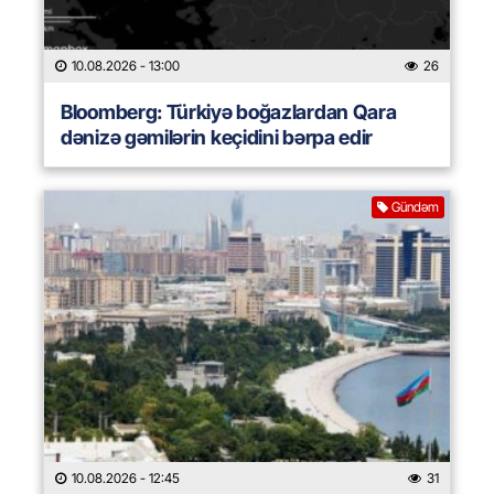
10.08.2026
- 13:00
26
Bloomberg: Türkiyə boğazlardan Qara
dənizə gəmilərin keçidini bərpa edir
Gündəm
10.08.2026
- 12:45
31