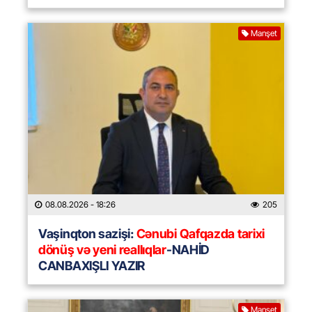
Manşet
08.08.2026
- 18:26
205
Vaşinqton sazişi:
Cənubi Qafqazda tarixi
dönüş və yeni reallıqlar
-NAHİD
CANBAXIŞLI YAZIR
Manşet