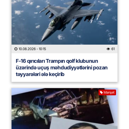
10.08.2026
- 10:15
61
F-16 qırıcıları Trampın qolf klubunun
üzərində uçuş məhdudiyyətlərini pozan
təyyarələri ələ keçirib
Manşet