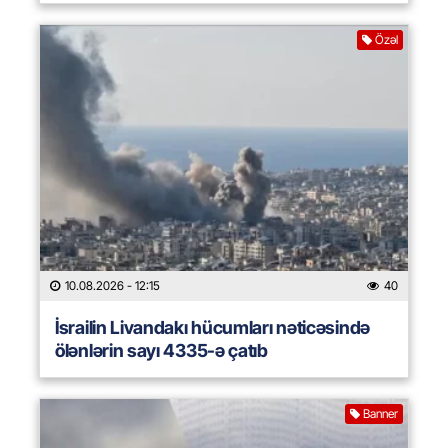
Özəl
10.08.2026
- 12:15
40
İsrailin Livandakı hücumları nəticəsində
ölənlərin sayı 4335-ə çatıb
Banner