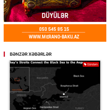
BƏNZƏR XƏBƏRLƏR
Gündəm