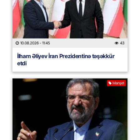
10.08.2026
- 11:45
43
İlham Əliyev İran Prezidentinə təşəkkür
etdi
Manşet