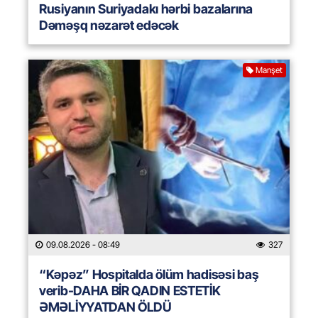
Rusiyanın Suriyadakı hərbi bazalarına
Dəməşq nəzarət edəcək
Manşet
09.08.2026
- 08:49
327
“Kəpəz” Hospitalda ölüm hadisəsi baş
verib-DAHA BİR QADIN ESTETİK
ƏMƏLİYYATDAN ÖLDÜ