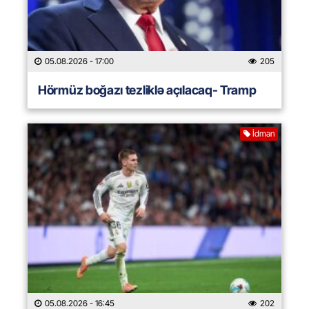
05.08.2026
- 17:00
205
Hörmüz boğazı tezliklə açılacaq- Tramp
İdman
05.08.2026
- 16:45
202