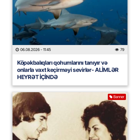
06.08.2026
- 11:45
79
Köpəkbalıqları qohumlarını tanıyır və
onlarla vaxt keçirməyi sevirlər- ALİMLƏR
HEYRƏT İÇİNDƏ
Banner