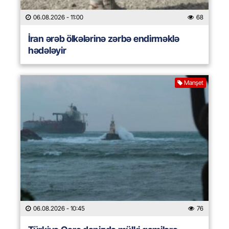
06.08.2026
- 11:00
68
İran ərəb ölkələrinə zərbə endirməklə
hədələyir
Manşet
06.08.2026
- 10:45
76