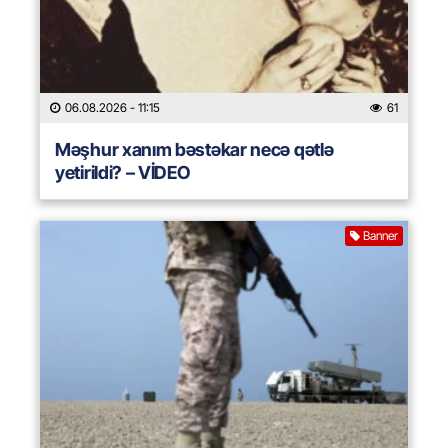
06.08.2026
- 11:15
61
Məşhur xanım bəstəkar necə qətlə
yetirildi? – VİDEO
Banner