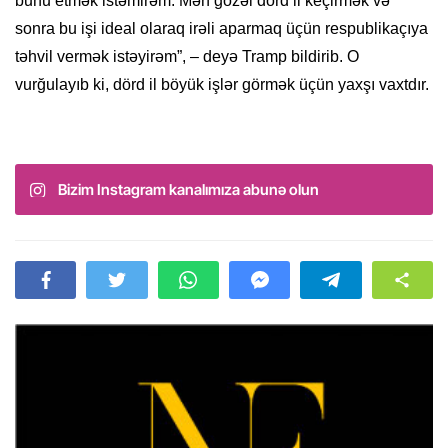
bunu etmək istəmirəm. Mən gözəl dörd il keçirmək və
sonra bu işi ideal olaraq irəli aparmaq üçün respublikaçıya
təhvil vermək istəyirəm”, – deyə Tramp bildirib. O
vurğulayıb ki, dörd il böyük işlər görmək üçün yaxşı vaxtdır.
Bizim Instagram kanalımıza abunə olun