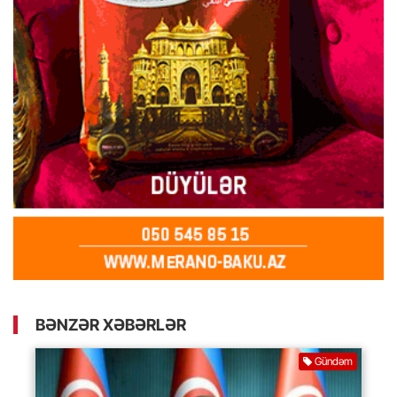
BƏNZƏR XƏBƏRLƏR
Gündəm