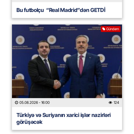
Bu futbolçu “Real Madrid”dən GETDİ
Gündəm
05.08.2026
- 16:00
124
Türkiyə və Suriyanın xarici işlər nazirləri
görüşəcək