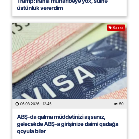
Tramp: İranla müharibəyə yox, sülhə
üstünlük verərdim
Banner
06.08.2026
- 12:45
50
ABŞ-da qalma müddətinizi aşsanız,
gələcəkdə ABŞ-a girişinizə daimi qadağa
qoyula bilər