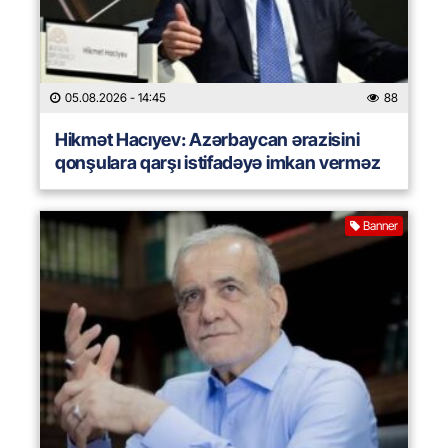
05.08.2026
- 14:45
88
Hikmət Hacıyev: Azərbaycan ərazisini
qonşulara qarşı istifadəyə imkan verməz
Banner