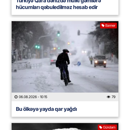
Türkiyə Qara dənizdə mülki gəmilərə
hücumları qəbuledilməz hesab edir
Banner
06.08.2026
- 10:15
79
Bu ölkəyə yayda qar yağdı
Gündəm