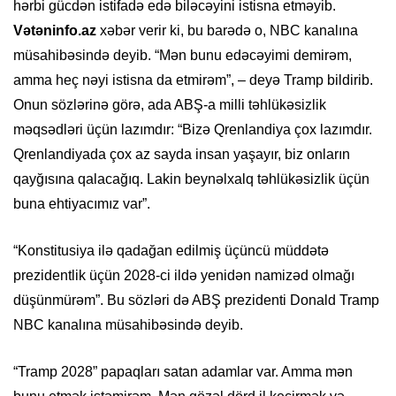
hərbi gücdən istifadə edə biləcəyini istisna etməyib.
Vətəninfo.az
xəbər verir ki, bu barədə o, NBC kanalına
müsahibəsində deyib. “Mən bunu edəcəyimi demirəm,
amma heç nəyi istisna da etmirəm”, – deyə Tramp bildirib.
Onun sözlərinə görə, ada ABŞ-a milli təhlükəsizlik
məqsədləri üçün lazımdır: “Bizə Qrenlandiya çox lazımdır.
Qrenlandiyada çox az sayda insan yaşayır, biz onların
qayğısına qalacağıq. Lakin beynəlxalq təhlükəsizlik üçün
buna ehtiyacımız var”.
“Konstitusiya ilə qadağan edilmiş üçüncü müddətə
prezidentlik üçün 2028-ci ildə yenidən namizəd olmağı
düşünmürəm”. Bu sözləri də ABŞ prezidenti Donald Tramp
NBC kanalına müsahibəsində deyib.
“Tramp 2028” papaqları satan adamlar var. Amma mən