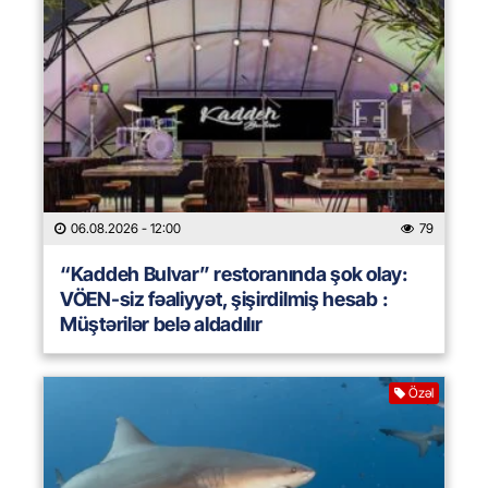
06.08.2026
- 12:00
79
“Kaddeh Bulvar” restoranında şok olay:
VÖEN-siz fəaliyyət, şişirdilmiş hesab :
Müştərilər belə aldadılır
Özəl