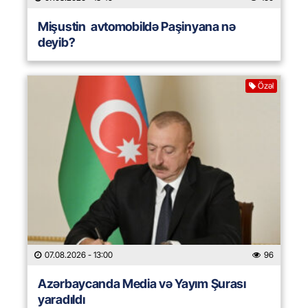
Mişustin avtomobildə Paşinyana nə
deyib?
Özəl
07.08.2026
- 13:00
96
Azərbaycanda Media və Yayım Şurası
yaradıldı