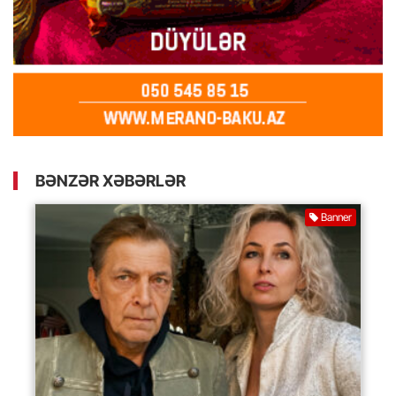
BƏNZƏR XƏBƏRLƏR
Banner