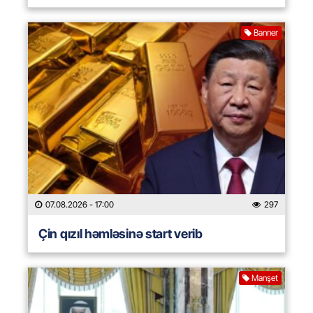
Banner
07.08.2026
- 17:00
297
Çin qızıl həmləsinə start verib
Manşet