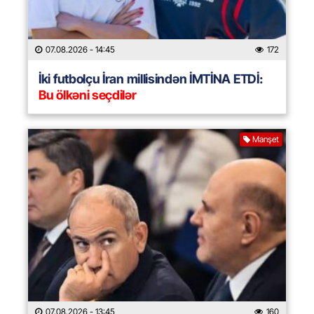
07.08.2026
- 14:45
172
İki futbolçu İran millisindən İMTİNA ETDİ:
Bu ölkəni seçdilər
Manşet
07.08.2026
- 13:45
160