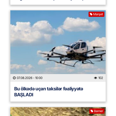
Manşet
07.08.2026
- 10:00
102
Bu ölkədə uçan taksilər fəaliyyətə
BAŞLADI
Banner