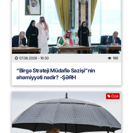
07.08.2026
- 16:30
196
“Birgə Strateji Müdafiə Sazişi”nin
əhəmiyyəti nədir? -ŞƏRH
Özəl