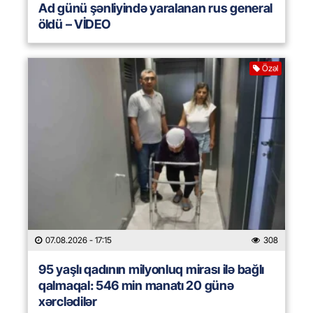
Ad günü şənliyində yaralanan rus general
öldü – VİDEO
Özəl
07.08.2026
- 17:15
308
95 yaşlı qadının milyonluq mirası ilə bağlı
qalmaqal: 546 min manatı 20 günə
xərclədilər