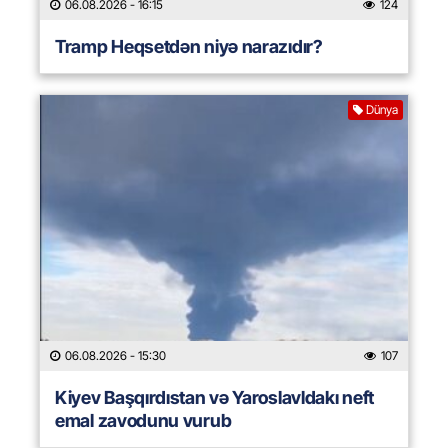
06.08.2026
- 16:15
124
Tramp Heqsetdən niyə narazıdır?
Dünya
06.08.2026
- 15:30
107
Kiyev Başqırdıstan və Yaroslavldakı neft
emal zavodunu vurub