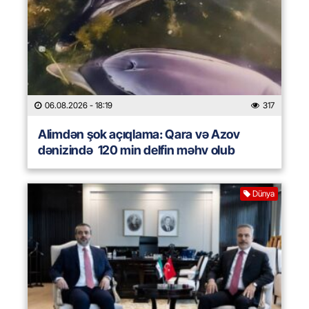
06.08.2026
- 18:19
317
Alimdən şok açıqlama: Qara və Azov
dənizində 120 min delfin məhv olub
Dünya