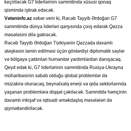
keçiriləcək G7 liderlərinin sammitində xüsusi qonaq
qismində iştirak edəcək.
Vətəninfo.az
xəbər verir ki, Rəcəb Tayyib Ərdoğan G7
sammitində dünya liderləri qarşısında çıxış edərək Qəzza
məsələsini dilə gətirəcək.
Rəcəb Tayyib Ərdoğan Türkiyənin Qəzzada davamlı
atəşkəsin təmin edilməsi üçün göstərdiyi diplomatik səylər
və bölgəyə çatdırılan humanitar yardımlardan danışacaq.
Qeyd edək ki, G7 liderlərinin sammitində Rusiya-Ukrayna
müharibəsinin səbəb olduğu qlobal problemlər də
müzakirə olunacaq, beynəlxalq enerji və qida sektorlarında
yaşanan problemlərə diqqət çəkiləcək. Sammitdə həmçinin
davamlı inkişaf və iqtisadi əməkdaşlıq məsələləri də
qiymətləndiriləcək.