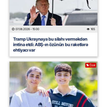
07.08.2026
- 15:00
165
Tramp Ukraynaya bu silahı verməkdən
imtina etdi: ABŞ-ın özünün bu raketlərə
ehtiyacı var
Özəl