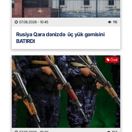
07.08.2026
- 10:45
116
Rusiya Qara dənizdə üç yük gəmisini
BATIRDI
Özəl