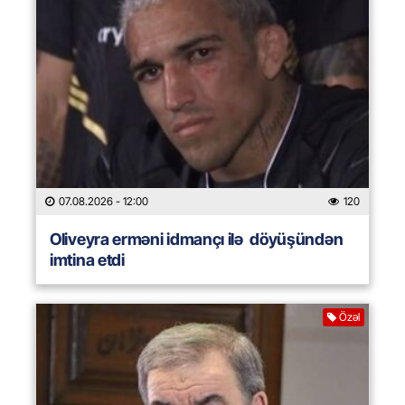
07.08.2026
- 12:00
120
Oliveyra erməni idmançı ilə döyüşündən
imtina etdi
Özəl