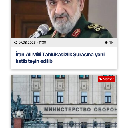
07.08.2026
- 11:30
114
İran Ali Milli Təhlükəsizlik Şurasına yeni
katib təyin edilib
Manşet