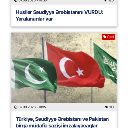
07.08.2026
- 10:30
123
Husilər Səudiyyə Ərəbistanını VURDU:
Yaralananlar var
Özəl
07.08.2026
- 10:15
113
Türkiyə, Səudiyyə Ərəbistanı və Pakistan
birgə müdafiə sazişi imzalayacaqlar