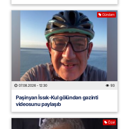
Gündəm
07.08.2026
- 12:30
93
Paşinyan İssık-Kul gölündən gəzinti
videosunu paylaşıb
Özəl