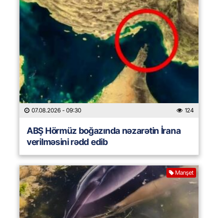
07.08.2026
- 09:30
124
ABŞ Hörmüz boğazında nəzarətin İrana
verilməsini rədd edib
Manşet