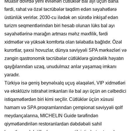
Müasir dövrdə yeni evlənən cütlüklər bal ayı üçün daha
fərdi, rahat və özəl təcrübələr təqdim edən səyahətlərə
üstünlük verirlər. 2030-cu ilədək ən sürətlə inkişaf edən
turizm seqmentlərindən biri hesab olunan lüks bal ayı
səyahətlərinə marağın artması məhz məxfilik, fərdi
xidmətlər və yüksək komforta olan tələbatla bağlıdır. Özəl
kurortlar, şəxsi hovuzlar, dünya səviyyəli SPA mərkəzləri və
zəngin qastronomik təcrübələr cütlüklərə gündəlik həyatın
qayğılarından uzaq, unudulmaz anlar yaşamaq imkanı
yaradır.
Türkiyə isə geniş beynəlxalq uçuş əlaqələri, VIP xidmətləri
və eksklüziv istirahət imkanları ilə bal ayı üçün ən cəlbedici
istiqamətlərdən biri kimi seçilir. Cütlüklər üçün xüsusi
hamam və SPA proqramlarından çempionat səviyyəli qolf
meydançalarına, MICHELIN Guide tərəfindən
qiymətləndirilən restoranlardan dəbdəbəli sahil