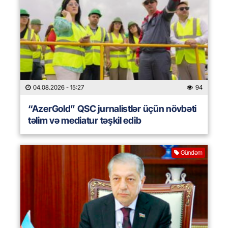
04.08.2026
- 15:27
94
“AzerGold” QSC jurnalistlər üçün növbəti
təlim və mediatur təşkil edib
Gündəm