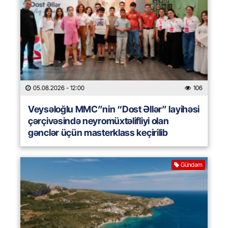
05.08.2026
- 12:00
106
Veysəloğlu MMC”nin “Dost Əllər” layihəsi
çərçivəsində neyromüxtəlifliyi olan
gənclər üçün masterklass keçirilib
Gündəm