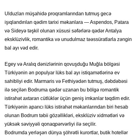
Ulduzları müşahidə proqramlarından tutmuş gecə
işıqlandırılan qədim tarixi məkanlara — Aspendos, Patara
və Sideyə təşkil olunan xüsusi səfərlərə qədər Antalya
eksklüzivlik, romantika və unudulmaz təəssüratlarla zəngin
bal ayı vəd edir.
Egey və Aralıq dənizlərinin qovuşduğu Muğla bölgəsi
Türkiyənin ən populyar lüks bal ayı istiqamətlərinə ev
sahibliyi edir. Marmaris və Fethiyədən tutmuş, dəbdəbəsi
ilə seçilən Bodruma qədər uzanan bu bölgə romantik
istirahət axtaran cütlüklər üçün geniş imkanlar təqdim edir.
Türkiyənin aparıcı lüks istirahət məkanlarından biri hesab
olunan Bodrum təbii gözəllikləri, eksklüziv xidmətləri və
yüksək səviyyəli qonaqpərvərliyi ilə seçilir.
Bodrumda yerləşən dünya şöhrətli kurortlar, butik hotellər