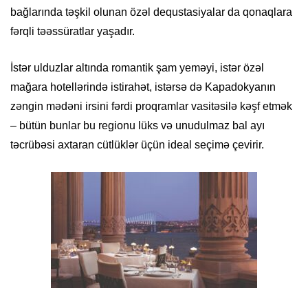
bağlarında təşkil olunan özəl dequstasiyalar da qonaqlara
fərqli təəssüratlar yaşadır.
İstər ulduzlar altında romantik şam yeməyi, istər özəl
mağara hotellərində istirahət, istərsə də Kapadokyanın
zəngin mədəni irsini fərdi proqramlar vasitəsilə kəşf etmək
– bütün bunlar bu regionu lüks və unudulmaz bal ayı
təcrübəsi axtaran cütlüklər üçün ideal seçimə çevirir.