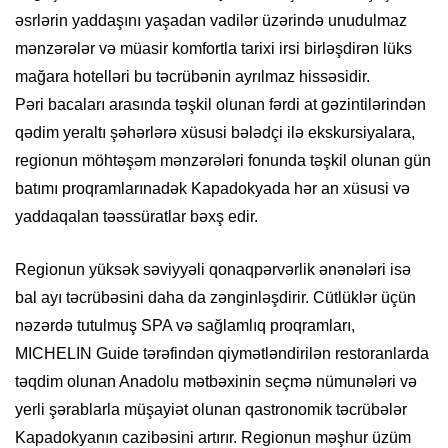
əsrlərin yaddaşını yaşadan vadilər üzərində unudulmaz
mənzərələr və müasir komfortla tarixi irsi birləşdirən lüks
mağara hotelləri bu təcrübənin ayrılmaz hissəsidir.
Pəri bacaları arasında təşkil olunan fərdi at gəzintilərindən
qədim yeraltı şəhərlərə xüsusi bələdçi ilə ekskursiyalara,
regionun möhtəşəm mənzərələri fonunda təşkil olunan gün
batımı proqramlarınadək Kapadokyada hər an xüsusi və
yaddaqalan təəssüratlar bəxş edir.
Regionun yüksək səviyyəli qonaqpərvərlik ənənələri isə
bal ayı təcrübəsini daha da zənginləşdirir. Cütlüklər üçün
nəzərdə tutulmuş SPA və sağlamlıq proqramları,
MICHELIN Guide tərəfindən qiymətləndirilən restoranlarda
təqdim olunan Anadolu mətbəxinin seçmə nümunələri və
yerli şərablarla müşayiət olunan qastronomik təcrübələr
Kapadokyanın cazibəsini artırır. Regionun məşhur üzüm