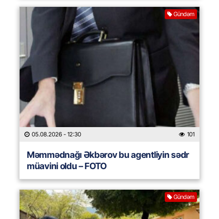
Gündəm
05.08.2026
- 12:30
101
Məmmədnağı Əkbərov bu agentliyin sədr
müavini oldu – FOTO
Gündəm