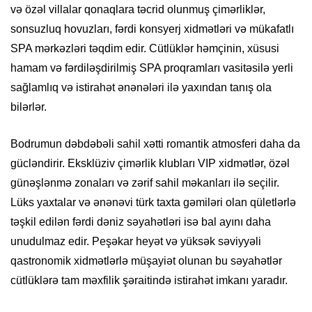
və özəl villalar qonaqlara təcrid olunmuş çimərliklər,
sonsuzluq hovuzları, fərdi konsyerj xidmətləri və mükafatlı
SPA mərkəzləri təqdim edir. Cütlüklər həmçinin, xüsusi
hamam və fərdiləşdirilmiş SPA proqramları vasitəsilə yerli
sağlamlıq və istirahət ənənələri ilə yaxından tanış ola
bilərlər.
Bodrumun dəbdəbəli sahil xətti romantik atmosferi daha da
gücləndirir. Eksklüziv çimərlik klubları VIP xidmətlər, özəl
günəşlənmə zonaları və zərif sahil məkanları ilə seçilir.
Lüks yaxtalar və ənənəvi türk taxta gəmiləri olan qületlərlə
təşkil edilən fərdi dəniz səyahətləri isə bal ayını daha
unudulmaz edir. Peşəkar heyət və yüksək səviyyəli
qastronomik xidmətlərlə müşayiət olunan bu səyahətlər
cütlüklərə tam məxfilik şəraitində istirahət imkanı yaradır.