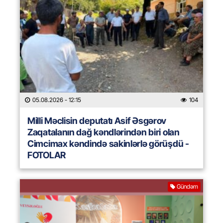
05.08.2026
- 12:15
104
Milli Məclisin deputatı Asif Əsgərov
Zaqatalanın dağ kəndlərindən biri olan
Cimcimax kəndində sakinlərlə görüşdü -
FOTOLAR
Gündəm