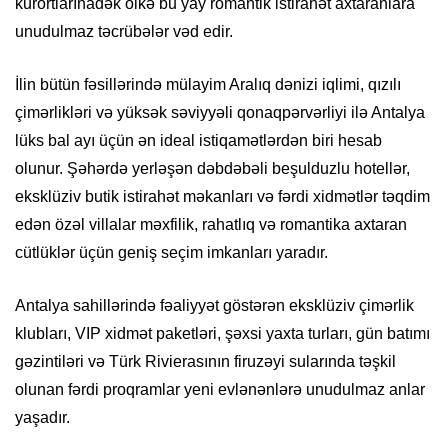
kurortlarınadək ölkə bu yay romantik istirahət axtaranlara
unudulmaz təcrübələr vəd edir.
İlin bütün fəsillərində mülayim Aralıq dənizi iqlimi, qızılı
çimərlikləri və yüksək səviyyəli qonaqpərvərliyi ilə Antalya
lüks bal ayı üçün ən ideal istiqamətlərdən biri hesab
olunur. Şəhərdə yerləşən dəbdəbəli beşulduzlu hotellər,
eksklüziv butik istirahət məkanları və fərdi xidmətlər təqdim
edən özəl villalar məxfilik, rahatlıq və romantika axtaran
cütlüklər üçün geniş seçim imkanları yaradır.
Antalya sahillərində fəaliyyət göstərən eksklüziv çimərlik
klubları, VIP xidmət paketləri, şəxsi yaxta turları, gün batımı
gəzintiləri və Türk Rivierasının firuzəyi sularında təşkil
olunan fərdi proqramlar yeni evlənənlərə unudulmaz anlar
yaşadır.