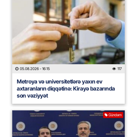
05.08.2026
- 16:15
117
Metroya və universitetlərə yaxın ev
axtaranların diqqətinə: Kirayə bazarında
son vəziyyət
Gündəm