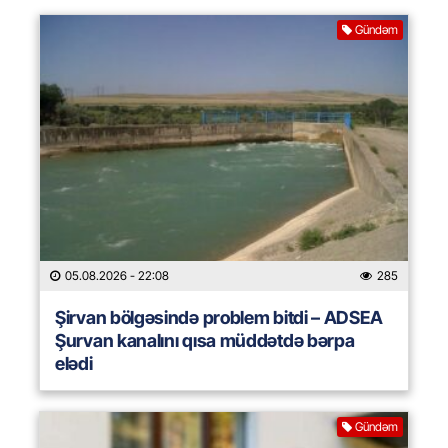
Gündəm
05.08.2026
- 22:08
285
Şirvan bölgəsində problem bitdi – ADSEA
Şurvan kanalını qısa müddətdə bərpa
elədi
Gündəm