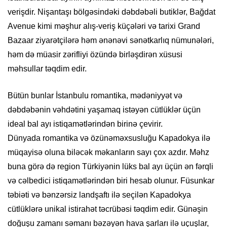
verişdir. Nişantaşı bölgəsindəki dəbdəbəli butiklər, Bağdat
Avenue kimi məşhur alış-veriş küçələri və tarixi Grand
Bazaar ziyarətçilərə həm ənənəvi sənətkarlıq nümunələri,
həm də müasir zərifliyi özündə birləşdirən xüsusi
məhsullar təqdim edir.
Bütün bunlar İstanbulu romantika, mədəniyyət və
dəbdəbənin vəhdətini yaşamaq istəyən cütlüklər üçün
ideal bal ayı istiqamətlərindən birinə çevirir.
Dünyada romantika və özünəməxsusluğu Kapadokya ilə
müqayisə oluna biləcək məkanların sayı çox azdır. Məhz
buna görə də region Türkiyənin lüks bal ayı üçün ən fərqli
və cəlbedici istiqamətlərindən biri hesab olunur. Füsunkar
təbiəti və bənzərsiz landşaftı ilə seçilən Kapadokya
cütlüklərə unikal istirahət təcrübəsi təqdim edir. Günəşin
doğuşu zamanı səmanı bəzəyən hava şarları ilə uçuşlar,