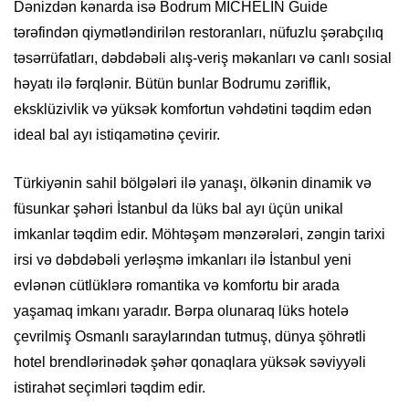
Dənizdən kənarda isə Bodrum MICHELIN Guide
tərəfindən qiymətləndirilən restoranları, nüfuzlu şərabçılıq
təsərrüfatları, dəbdəbəli alış-veriş məkanları və canlı sosial
həyatı ilə fərqlənir. Bütün bunlar Bodrumu zəriflik,
eksklüzivlik və yüksək komfortun vəhdətini təqdim edən
ideal bal ayı istiqamətinə çevirir.
Türkiyənin sahil bölgələri ilə yanaşı, ölkənin dinamik və
füsunkar şəhəri İstanbul da lüks bal ayı üçün unikal
imkanlar təqdim edir. Möhtəşəm mənzərələri, zəngin tarixi
irsi və dəbdəbəli yerləşmə imkanları ilə İstanbul yeni
evlənən cütlüklərə romantika və komfortu bir arada
yaşamaq imkanı yaradır. Bərpa olunaraq lüks hotelə
çevrilmiş Osmanlı saraylarından tutmuş, dünya şöhrətli
hotel brendlərinədək şəhər qonaqlara yüksək səviyyəli
istirahət seçimləri təqdim edir.