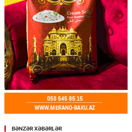
BƏNZƏR XƏBƏRLƏR