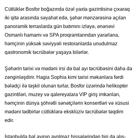
Cütlüklər Bosfor boğazında özəl yaxta gəzintisinə çıxaraq
iki qitə arasında səyahət edə, şəhər mənzərəsinə açılan
panoramik terraslarda gün batımını izləyə, ənənəvi
Osmanlı hamamı və SPA proqramlarından yararlana,
həmçinin yüksək səviyyəli restoranlarda unudulmaz
qastronomik təcrübələr yaşaya bilərlər.
Şəhərin tarixi və mədəni irsi də bal ayı təcrübəsini daha da
zənginləşdirir. Hagia Sophia kimi tarixi məkanlara fərdi
bələdçi ilə təşkil olunan turlar, Bosfor üzərində helikopter
gəzintiləri, muzey və qalereyalara VIP giriş imkanları,
həmçinin dünya şöhrətli sənətçilərin konsertləri və xüsusi
mədəni tədbirlər cütlüklərə eksklüziv təcrübələr təqdim
edir.
İstanbulda bal ayının ayrılmaz hissələrindən biri də alış-