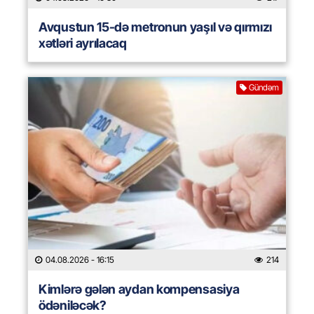
Avqustun 15-də metronun yaşıl və qırmızı
xətləri ayrılacaq
Gündəm
04.08.2026
- 16:15
214
Kimlərə gələn aydan kompensasiya
ödəniləcək?