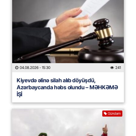
04.08.2026
- 15:30
241
Kiyevdə əlinə silah alıb döyüşdü,
Azərbaycanda həbs olundu – MƏHKƏMƏ
İŞİ
Gündəm