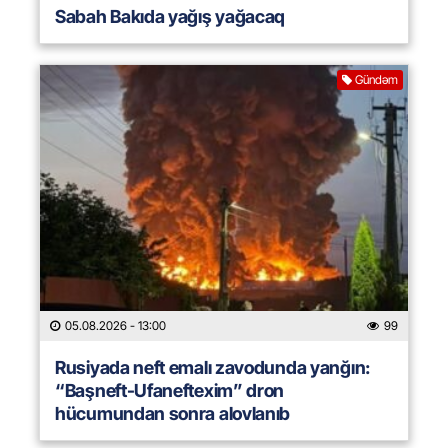
Sabah Bakıda yağış yağacaq
Gündəm
05.08.2026
- 13:00
99
Rusiyada neft emalı zavodunda yanğın:
“Başneft-Ufaneftexim” dron
hücumundan sonra alovlanıb