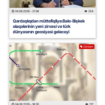
04.08.2026
- 21:38
254
Qardaşlıqdan müttəfiqliyə:Bakı-Bişkek
əlaqələrinin yeni zirvəsi və türk
dünyasının geosiyasi gələcəyi
Gündəm
04.08.2026
- 16:30
217