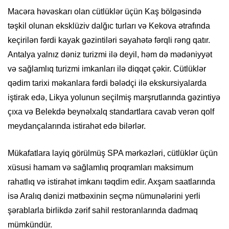
Macəra həvəskarı olan cütlüklər üçün Kaş bölgəsində
təşkil olunan eksklüziv dalğıc turları və Kekova ətrafında
keçirilən fərdi kayak gəzintiləri səyahətə fərqli rəng qatır.
Antalya yalnız dəniz turizmi ilə deyil, həm də mədəniyyət
və sağlamlıq turizmi imkanları ilə diqqət çəkir. Cütlüklər
qədim tarixi məkanlara fərdi bələdçi ilə ekskursiyalarda
iştirak edə, Likya yolunun seçilmiş marşrutlarında gəzintiyə
çıxa və Belekdə beynəlxalq standartlara cavab verən qolf
meydançalarında istirahət edə bilərlər.
Mükafatlara layiq görülmüş SPA mərkəzləri, cütlüklər üçün
xüsusi hamam və sağlamlıq proqramları maksimum
rahatlıq və istirahət imkanı təqdim edir. Axşam saatlarında
isə Aralıq dənizi mətbəxinin seçmə nümunələrini yerli
şərablarla birlikdə zərif sahil restoranlarında dadmaq
mümkündür.