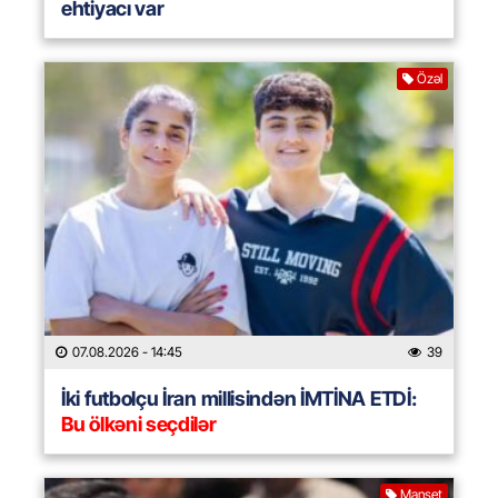
ehtiyacı var
Özəl
07.08.2026
- 14:45
39
İki futbolçu İran millisindən İMTİNA ETDİ:
Bu ölkəni seçdilər
Manşet