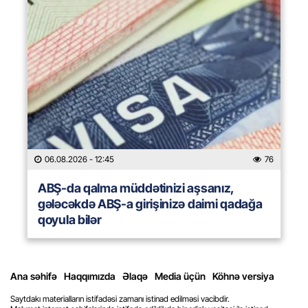
06.08.2026
- 12:45
76
ABŞ-da qalma müddətinizi aşsanız,
gələcəkdə ABŞ-a girişinizə daimi qadağa
qoyula bilər
Ana səhifə
Haqqımızda
Əlaqə
Media üçün
Köhnə versiya
Saytdakı materialların istifadəsi zamanı istinad edilməsi vacibdir.