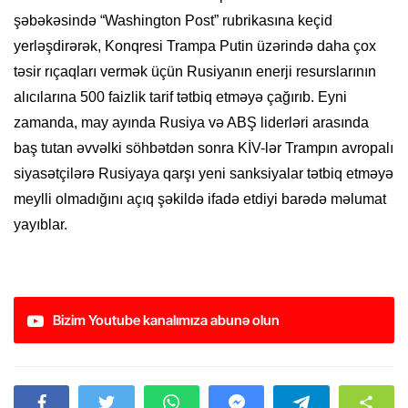
şəbəkəsində “Washington Post” rubrikasına keçid
yerləşdirərək, Konqresi Trampa Putin üzərində daha çox
təsir rıçaqları vermək üçün Rusiyanın enerji resurslarının
alıcılarına 500 faizlik tarif tətbiq etməyə çağırıb. Eyni
zamanda, may ayında Rusiya və ABŞ liderləri arasında
baş tutan əvvəlki söhbətdən sonra KİV-lər Trampın avropalı
siyasətçilərə Rusiyaya qarşı yeni sanksiyalar tətbiq etməyə
meylli olmadığını açıq şəkildə ifadə etdiyi barədə məlumat
yayıblar.
Bizim Youtube kanalımıza abunə olun