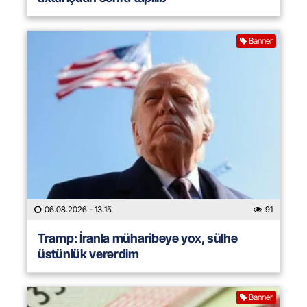
Banner
06.08.2026
- 13:15
91
Tramp: İranla müharibəyə yox, sülhə
üstünlük verərdim
Banner