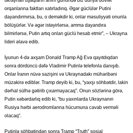
ukraynalı uşaqların anım günündə biz dünya dövlət
orqanlarına faktları xatırladırıq. Əgər güclülər Putini
dayandırmırsa, bu, o deməkdir ki, onlar məsuliyyəti onunla
bölüşürlər. Və əgər istəyirlərsə, amma dayandıra
bilmirlərsə, Putin artıq onları güclü hesab etmir”, – Ukrayna
lideri əlavə edib.
İyunun 4-də axşam Donald Tramp Ağ Evə qayıtdıqdan
sonra dördüncü dəfə Vladimir Putinlə telefonla danışıb.
Onlar İranın nüvə sazişini və Ukraynadakı müharibəni
müzakirə ediblər. Tramp deyib ki, bu, “yaxşı söhbətdir, lakin
dərhal sülhə gətirib çıxarmayacaq”. Onun sözlərinə görə,
Putin xəbərdarlıq edib ki, “bu yaxınlarda Ukraynanın
Rusiya hərbi aerodromlarına hücumuna cavab verməli
olacaq”.
Putinlə söhbətindən sonra Tramp “Truth” sosial