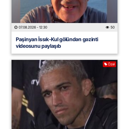
07.08.2026
- 12:30
50
Paşinyan İssık-Kul gölündən gəzinti
videosunu paylaşıb
Özəl