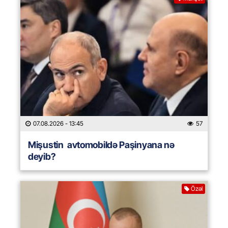
07.08.2026
- 13:45
57
Mişustin avtomobildə Paşinyana nə
deyib?
Özəl