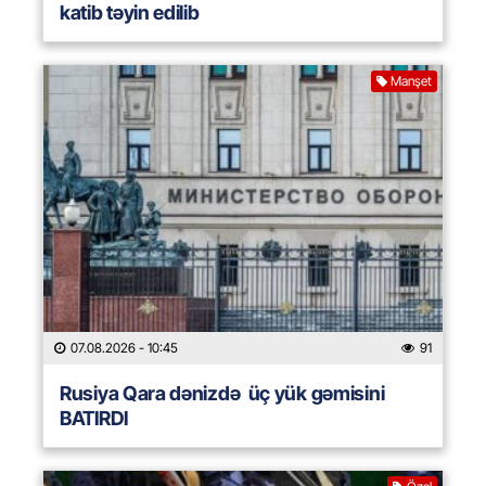
katib təyin edilib
Manşet
07.08.2026
- 10:45
91
Rusiya Qara dənizdə üç yük gəmisini
BATIRDI