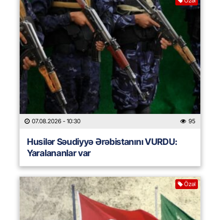
Özəl
07.08.2026
- 10:30
95
Husilər Səudiyyə Ərəbistanını VURDU:
Yaralananlar var
Özəl