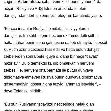
çağırıb.
Vətəninfo.az
xəbər verir ki, o, bunu iyunun 4-də
axşam Rusiya və ABŞ liderləri arasında telefon
danışığından dərhal sonra öz Telegram kanalında yazıb.
“Bir çox insanlar Rusiya ilə müxtəlif səviyyələrdə
danışıblar. Bu söhbətlərin heç biri uzunmüddətli sülhə,
hətta müharibənin sona çatmasına səbəb olmayıb. Təəssüf
ki, Putin özünü cəzasız hiss edir və hətta bütün dəhşətli
zərbələrdən sonra belə, guya o, daha bir neçə “cavab”
hazırlayır. Bu o deməkdir ki, diplomatiyanın hər yeni
zərbəsi ilə, hər yeni orta barmağı ilə bütün dünyaya
diplomatiya etməyən Rusiya bütün dünyaya diplomatiya
göstərmədiyini göstərir. ona təzyiqi artırmaq istəyirlər”, –
deyə Zelenski bildirib.
“Bu gün Rusiyanın təcavüzü nəticəsində həlak olan