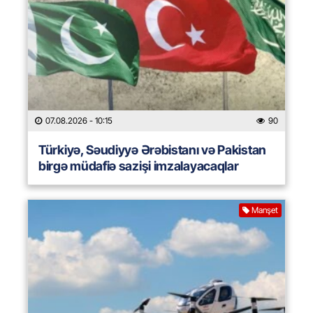
07.08.2026
- 10:15
90
Türkiyə, Səudiyyə Ərəbistanı və Pakistan
birgə müdafiə sazişi imzalayacaqlar
Manşet