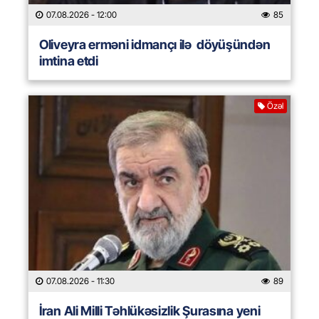
07.08.2026
- 12:00
85
Oliveyra erməni idmançı ilə döyüşündən
imtina etdi
Özəl
07.08.2026
- 11:30
89
İran Ali Milli Təhlükəsizlik Şurasına yeni