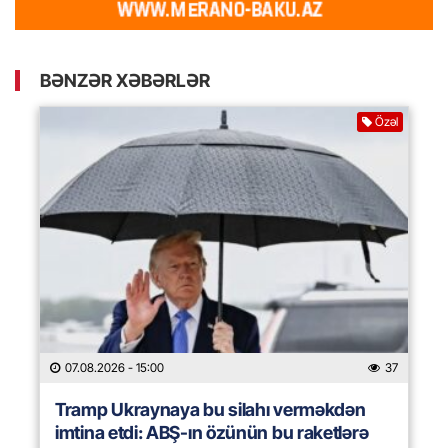
BƏNZƏR XƏBƏRLƏR
Özəl
07.08.2026
- 15:00
37
Tramp Ukraynaya bu silahı verməkdən
imtina etdi: ABŞ-ın özünün bu raketlərə