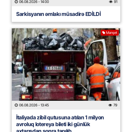
06.08.2026
- 14:00
91
Sarkisyanın əmlakı müsadirə EDİLDİ
Manşet
06.08.2026
- 13:45
79
İtaliyada zibil qutusuna atılan 1 milyon
avroluq lotereya bileti iki günlük
axtarışdan sonra tapılıb