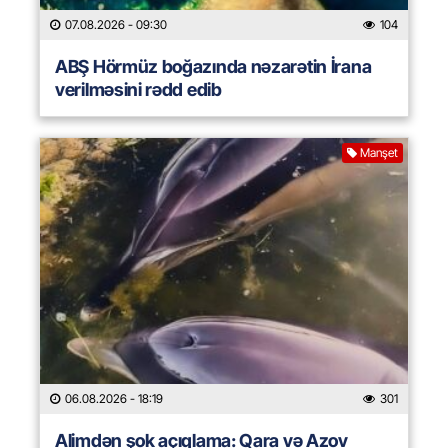
07.08.2026
- 09:30
104
ABŞ Hörmüz boğazında nəzarətin İrana
verilməsini rədd edib
Manşet
06.08.2026
- 18:19
301
Alimdən şok açıqlama: Qara və Azov