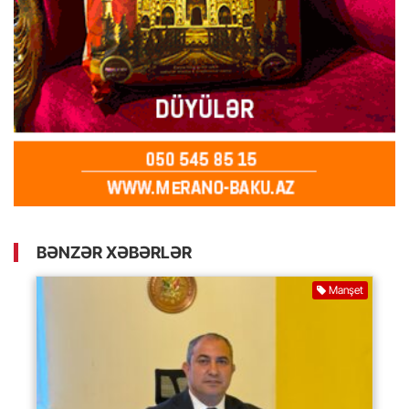
BƏNZƏR XƏBƏRLƏR
Manşet