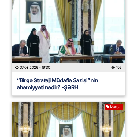
07.08.2026
- 16:30
195
“Birgə Strateji Müdafiə Sazişi”nin
əhəmiyyəti nədir? -ŞƏRH
Manşet