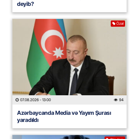
deyib?
Özəl
07.08.2026
- 13:00
94
Azərbaycanda Media və Yayım Şurası
yaradıldı