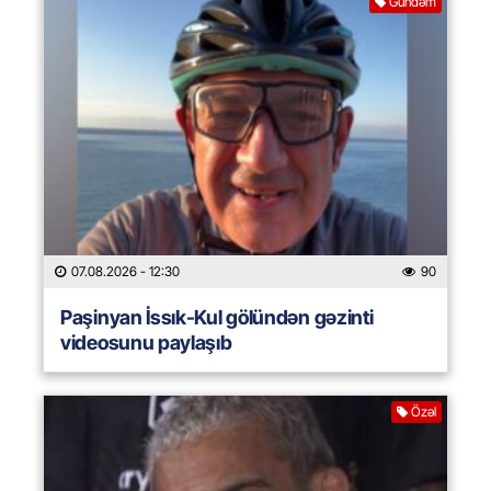
Gündəm
07.08.2026
- 12:30
90
Paşinyan İssık-Kul gölündən gəzinti
videosunu paylaşıb
Özəl