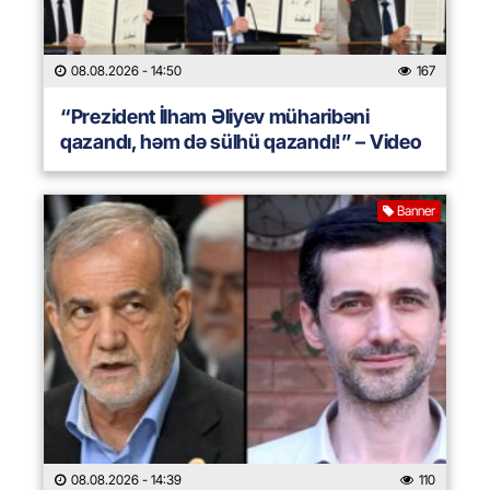
08.08.2026
- 14:50
167
“Prezident İlham Əliyev müharibəni
qazandı, həm də sülhü qazandı!” – Video
Banner
08.08.2026
- 14:39
110