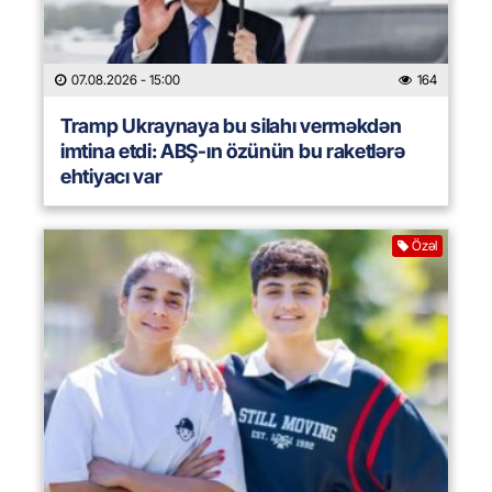
07.08.2026
- 15:00
164
Tramp Ukraynaya bu silahı verməkdən
imtina etdi: ABŞ-ın özünün bu raketlərə
ehtiyacı var
Özəl