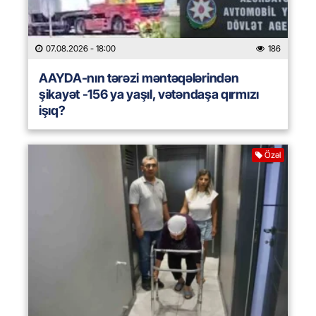
07.08.2026
- 18:00
186
AAYDA-nın tərəzi məntəqələrindən
şikayət -156 ya yaşıl, vətəndaşa qırmızı
işıq?
Özəl