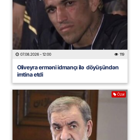
07.08.2026
- 12:00
119
Oliveyra erməni idmançı ilə döyüşündən
imtina etdi
Özəl