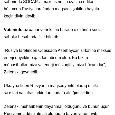
şəhərində SOCAR-a məxsus neft bazasına edilən
hücumun Rusiya tərəfindən məqsədli şəkildə həyata
keçirildiyini deyib.
Vətəninfo.az
xəbər verir ki, bu barədə o özünün sosial
şəbəkə hesabında fikir bildirib.
“Rusiya tərəfindən Odessada Azərbaycan şirkətinə məxsus
enerji obyektinə qəsdən hücum olub. Bu bizim
münasibətlərimizə və enerji müstəqilliyimizə hücumdur”, –
Zelenski qeyd edib.
Ukrayna lideri Rusiyanın məqsədyönlü olaraq mülki
şəxsləri və infrasturkturları hədəfə aldığını bildirib.
Zelenski müharibənin dayanmalı olduğunu və bunun üçün
Rusiyanın addım atmalı olduğunu bəyan vurğulayıb.