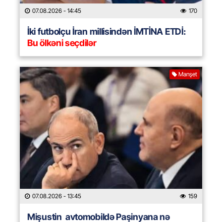
07.08.2026
- 14:45
170
İki futbolçu İran millisindən İMTİNA ETDİ:
Bu ölkəni seçdilər
Manşet
07.08.2026
- 13:45
159
Mişustin avtomobildə Paşinyana nə