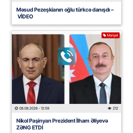
Məsud Pezeşkianın oğlu türkcə danışdı –
VİDEO
Manşet
08.08.2026
- 12:59
212
Nikol Paşinyan Prezident İlham Əliyevə
ZƏNG ETDİ