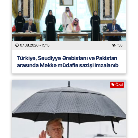
07.08.2026
- 15:15
158
Türkiyə, Səudiyyə Ərəbistanı və Pakistan
arasında Məkkə müdafiə sazişi imzalanıb
Özəl