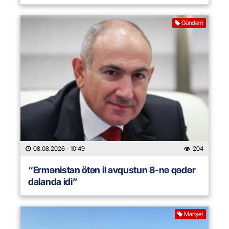
Gündəm
08.08.2026
- 10:49
204
“Ermənistan ötən il avqustun 8-nə qədər
dalanda idi”
Manşet