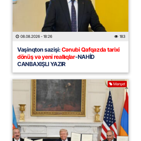
08.08.2026
- 18:26
183
Vaşinqton sazişi:
Cənubi Qafqazda tarixi
dönüş və yeni reallıqlar
-NAHİD
CANBAXIŞLI YAZIR
Manşet