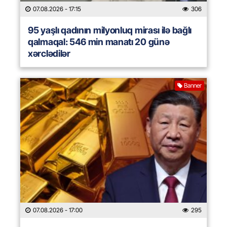
07.08.2026
- 17:15
306
95 yaşlı qadının milyonluq mirası ilə bağlı
qalmaqal: 546 min manatı 20 günə
xərclədilər
Banner
07.08.2026
- 17:00
295