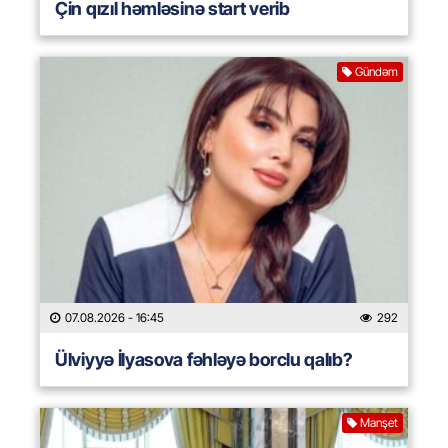
Çin qızıl həmləsinə start verib
Gündəm
07.08.2026
- 16:45
292
Ülviyyə İlyasova fəhləyə borclu qalıb?
Manşet