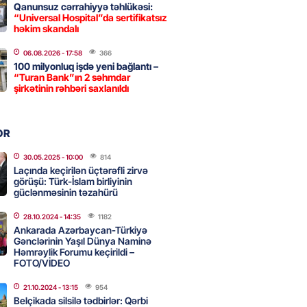
Qanunsuz cərrahiyyə təhlükəsi:
“Universal Hospital”da sertifikatsız
 İlyasova fəhləyə borclu qalıb?
həkim skandalı
2026
- 16:45
246
06.08.2026
- 17:58
366
100 milyonluq işdə yeni bağlantı –
“Turan Bank”ın 2 səhmdar
şirkətinin rəhbəri saxlanıldı
Strateji Müdafiə Sazişi”nin
yəti nədir? -ŞƏRH
2026
- 16:30
151
OR
30.05.2025
- 10:00
814
Laçında keçirilən üçtərəfli zirvə
görüşü: Türk-İslam birliyinin
ya klubuna keçən Kamil
güclənməsinin təzahürü
ul”da oynamaq istəyir
2026
- 16:15
237
28.10.2024
- 14:35
1182
Ankarada Azərbaycan-Türkiyə
Gənclərinin Yaşıl Dünya Naminə
Həmrəylik Forumu keçirildi –
FOTO/VİDEO
 qadın qətlə yetirildi – Şübhəli
 oğludur
21.10.2024
- 13:15
954
Belçikada silsilə tədbirlər: Qərbi
2026
- 16:00
228