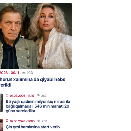
urun xanımına da qiyabi həbs
erildi
2026
- 09:11
103
uz cərrahiyyə təhlükəsi:
sal Hospital”da sertifikatsız
skandalı
2026
- 18:31
381
2026
- 09:11
103
hurun xanımına da qiyabi həbs
erildi
nın tərəzi məntəqələrindən
 -156 ya yaşıl, vətəndaşa qırmızı
07.08.2026
- 17:15
263
95 yaşlı qadının milyonluq mirası ilə
bağlı qalmaqal: 546 min manatı 20
2026
- 18:00
144
günə xərclədilər
07.08.2026
- 17:00
250
Çin qızıl həmləsinə start verib
idmətə görə rüşvət alan vəzifəli