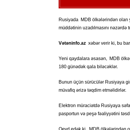
Rusiyada MDB ölkələrindən olan yü
müddətinin uzadılmasını nəzərdə t
Vətəninfo.az
xəbər verir ki, bu b
Yeni qaydalara əsasən, MDB ölkələ
180 günədək qala biləcəklər.
Bunun üçün sürücülər Rusiyaya gi
müvafiq ərizə təqdim etməlidirlər.
Elektron müraciətdə Rusiyaya səfə
pasportun və peşə fəaliyyətini təsd
Qeyd edək ki, MDB ölkələrindən o