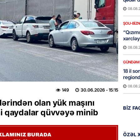
08.08.
ŞOU-BIZ
“Qızımı
xərcləy
08.08.
GÜNDƏM
18 il s
regiond
08.08.
149
30.06.2026
- 15:15
ərindən olan yük maşını
MANŞET
BIZ F
17 yaşl
ni qaydalar qüvvəyə minib
olundu
08.08.
ÖZƏL 
BANNER