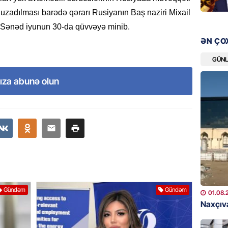
şəxslə
zadılması barədə qərarı Rusiyanın Baş naziri Mixail
07.08.
. Sənəd iyunun 30-da qüvvəyə minib.
ƏN ÇO
DÜNYA
Ad günü
GÜN
general
ıza abunə olun
07.08.
ÖZƏL
95 yaşl
bağlı q
günə xə
07.08.
BANNER
Gündəm
Gündəm
01.08.
Çin qız
Naxçıva
07.08.