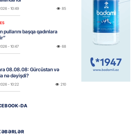
2026
- 10:49
85
NES
n pullarını başqa qadınlara
ir”
2026
- 10:47
68
onra 08.08.08: Gürcüstan və
a nə dəyişdi?
2026
- 10:22
210
ACEBOOK-DA
ı qızın nişanında mediaya hücum
 — VİDEO
2026
- 09:20
81
XƏBƏRLƏR