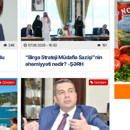
07.08.
HADISƏ
Sumqay
çimərli
şəxslər
246
07.08.2026
- 16:30
151
07.08.
lu
“Birgə Strateji Müdafiə Sazişi”nin
GÜNDƏM
əhəmiyyəti nədir? -ŞƏRH
Kartdan
köçürmə
Gündəm
Gündəm
07.08.
MANŞET
Mişust
deyib?
07.08.