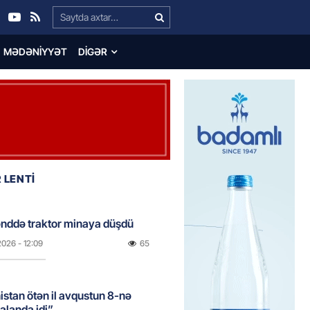
Search…
MƏDƏNIYYƏT
DIGƏR
 LENTİ
nddə traktor minaya düşdü
2026
- 12:09
65
stan ötən il avqustun 8-nə
alanda idi”