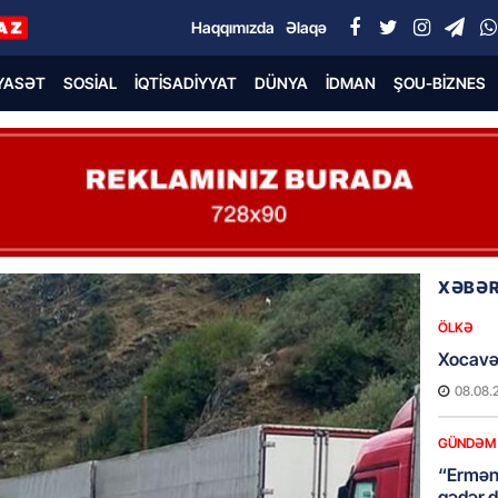
Haqqımızda
Əlaqə
YASƏT
SOSIAL
İQTISADIYYAT
DÜNYA
İDMAN
ŞOU-BIZNES
XƏBƏR
ÖLKƏ
Xocavə
08.08.
GÜNDƏM
“Erməni
qədər d