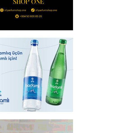
Ukraynaya bu silahı verməkdən
etdi: ABŞ-ın özünün bu raketlərə
ı var
2026
- 15:00
155
bolçu İran millisindən İMTİNA
u ölkəni seçdilər
2026
- 14:45
159
canda sabah 39 dərəcə isti
2026
- 14:30
153
 Biznes-dən mikro biznes
nə 5%-dək endirim