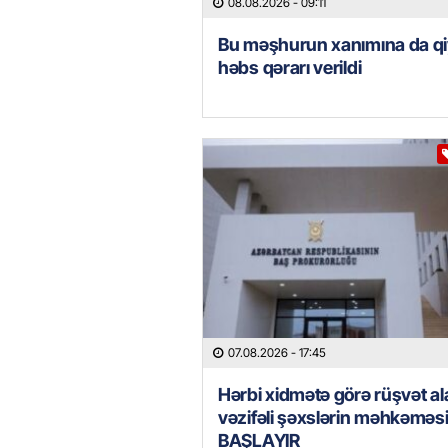
08.08.2026
- 09:11
Bu məşhurun xanımına da qi
həbs qərarı verildi
07.08.2026
- 17:45
Hərbi xidmətə görə rüşvət al
vəzifəli şəxslərin məhkəməs
BAŞLAYIR