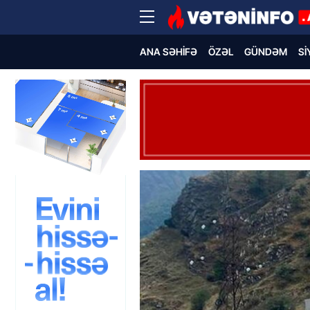
ANA SƏHIFƏ
ÖZƏL
GÜNDƏM
SI