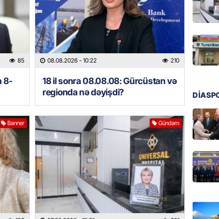
GÜNDƏM
Ülviyyə
07.08.
MANŞET
85
08.08.2026
- 10:22
210
“Birgə 
əhəmiy
n 8-
18 il sonra 08.08.08: Gürcüstan və
regionda nə dəyişdi?
07.08.
DİASP
İDMAN
Banner
Gündəm
Albani
“Liverp
07.08.
HADISƏ
Tovuzda
qardaşı
07.08.