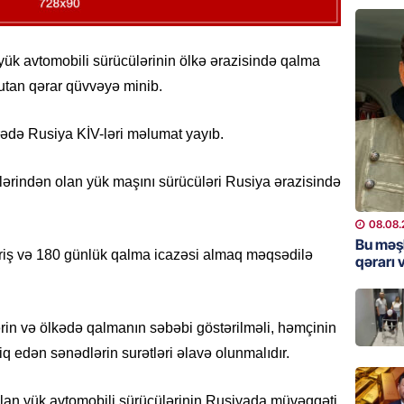
Bu məşh
qərarı v
k avtomobili sürücülərinin ölkə ərazisində qalma
08.08.
utan qərar qüvvəyə minib.
GÜNDƏM
arədə Rusiya KİV-ləri məlumat yayıb.
Qanuns
“Univer
həkim 
rindən olan yük maşını sürücüləri Rusiya ərazisində
07.08.
08.08.
MANŞET
Bu məş
riş və 180 günlük qalma icazəsi almaq məqsədilə
qərarı v
AAYDA-
şikayət
işıq?
rin və ölkədə qalmanın səbəbi göstərilməli, həmçinin
07.08.
iq edən sənədlərin surətləri əlavə olunmalıdır.
GÜNDƏM
Hərbi x
lan yük avtomobili sürücülərinin Rusiyada müvəqqəti