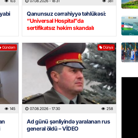
103
07.08.2026
- 18:31
381
GÜNDƏM
yabi
Qanunsuz cərrahiyyə təhlükəsi:
“Universal Hospital”da
Türkiyə
milyon 
sertifikatsız həkim skandalı
xərclər
07.08.
Gündəm
Dünya
GÜNDƏM
Malayzi
Dosye
07.08.
MANŞET
Türkiyə
145
07.08.2026
- 17:30
258
Pakist
sazişi 
an
Ad günü şənliyində yaralanan rus
07.08.
i
general öldü – VİDEO