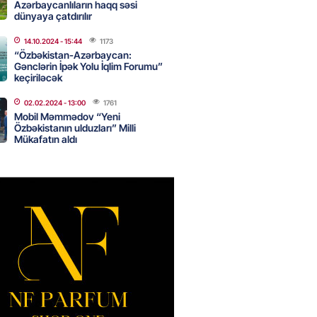
Azərbaycanlıların haqq səsi
dünyaya çatdırılır
14.10.2024
- 15:44
1173
də 37,6 milyon, Rusiyada 16,7
“Özbəkistan-Azərbaycan:
– Azərbaycanlıların yemək
Gənclərin İpək Yolu İqlim Forumu”
i
keçiriləcək
2026
- 15:45
159
02.02.2024
- 13:00
1761
Mobil Məmmədov “Yeni
Özbəkistanın ulduzları” Milli
Mükafatın aldı
yada yeni səfirimiz kimdir? –
2026
- 15:30
165
, Səudiyyə Ərəbistanı və
an arasında Məkkə müdafiə
imzalanıb
2026
- 15:15
142