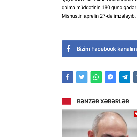
qalma müddətinin 180 günə qədər u
Mishustin aprelin 27-də imzalayıb
Bizim Facebook kanalım
BƏNZƏR XƏBƏRLƏR