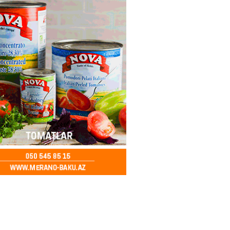
2026
- 14:28
153
ıtda avtomobil qaçıran və
kdə mobil telefon oğurlayan
 saxlanılıb
2026
- 14:15
156
 karta istədiyiniz qədər
 edə bilərsiniz – VİDEO
2026
- 14:00
154
in avtomobildə Paşinyana nə
2026
- 13:45
148