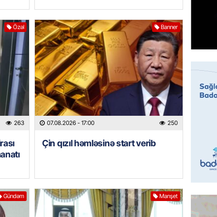
ÖZƏL
Tramp 
imtina 
Özəl
Banner
ehtiyac
07.08.
ÖZƏL
İki fut
ETDİ:
B
07.08.
263
07.08.2026
- 17:00
250
GÜNDƏM
rası
Çin qızıl həmləsinə start verib
Azərbay
manatı
olacaq
07.08.
REKLAM
Gündəm
Manşet
Birbank
krediti