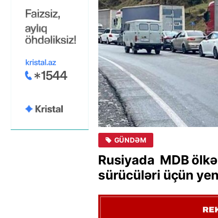
GÜNDƏM
Rusiyada MDB ölkəl
sürücüləri üçün ye