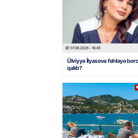
07.08.2026
- 16:45
Ülviyyə İlyasova fəhləyə borc
qalıb?