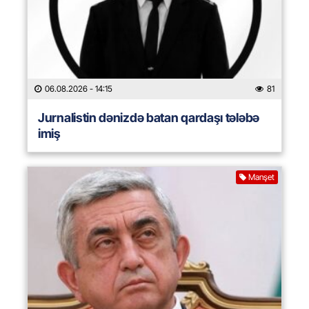
06.08.2026
- 14:15
81
Jurnalistin dənizdə batan qardaşı tələbə
imiş
Manşet