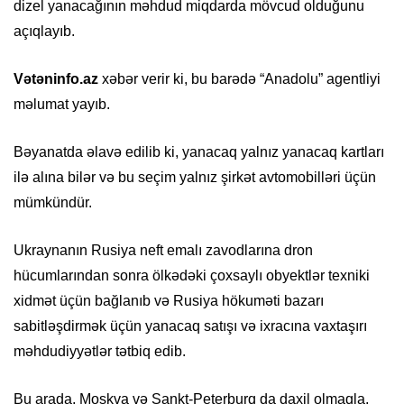
dizel yanacağının məhdud miqdarda mövcud olduğunu
açıqlayıb.
Vətəninfo.az
xəbər verir ki, bu barədə “Anadolu” agentliyi
məlumat yayıb.
Bəyanatda əlavə edilib ki, yanacaq yalnız yanacaq kartları
ilə alına bilər və bu seçim yalnız şirkət avtomobilləri üçün
mümkündür.
Ukraynanın Rusiya neft emalı zavodlarına dron
hücumlarından sonra ölkədəki çoxsaylı obyektlər texniki
xidmət üçün bağlanıb və Rusiya hökuməti bazarı
sabitləşdirmək üçün yanacaq satışı və ixracına vaxtaşırı
məhdudiyyətlər tətbiq edib.
Bu arada, Moskva və Sankt-Peterburq da daxil olmaqla,