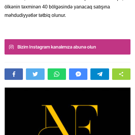
ölkənin təxminən 40 bölgəsində yanacaq satışına
məhdudiyyətlər tətbiq olunur.
Bizim Instagram kanalımıza abunə olun