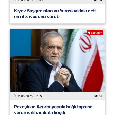
Kiyev Başqırdıstan və Yaroslavldakı neft
emal zavodunu vurub
Gündəm
06.08.2026
- 15:15
87
Pezeşkian Azərbaycanla bağlı tapşırıq
verdi: vali hərəkətə keçdi