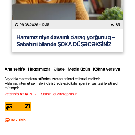
06.08.2026
- 12:15
85
Hamımız niyə davamlı olaraq yorğunuq –
Səbəbini biləndə ŞOKA DÜŞƏCƏKSİNİZ
Ana səhifə
Haqqımızda
Əlaqə
Media üçün
Köhnə versiya
Saytdakı materialların istifadəsi zamanı istinad edilməsi vacibdir.
Məlumat internet səhifələrində istifadə edildikdə hiperlink vasitəsi ilə istinad
mütləqdir.
Veteninfo.Az © 2012 - Bütün hüquqları qorunur.