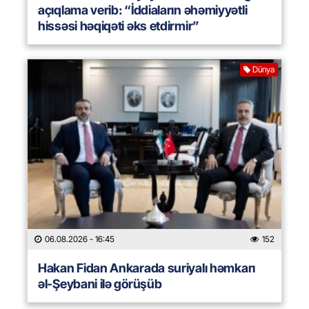
açıqlama verib: “İddiaların əhəmiyyətli
hissəsi həqiqəti əks etdirmir”
Dünya
06.08.2026
- 16:45
152
Hakan Fidan Ankarada suriyalı həmkarı
əl-Şeybani ilə görüşüb