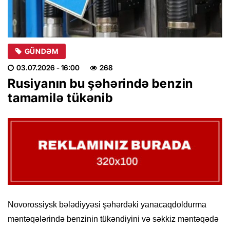
GÜNDƏM
03.07.2026
- 16:00
268
Rusiyanın bu şəhərində benzin
tamamilə tükənib
Novorossiysk bələdiyyəsi şəhərdəki yanacaqdoldurma
məntəqələrində benzinin tükəndiyini və səkkiz məntəqədə