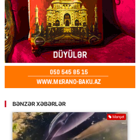
BƏNZƏR XƏBƏRLƏR
Manşet