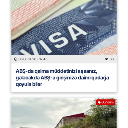
06.08.2026
- 12:45
68
ABŞ-da qalma müddətinizi aşsanız,
gələcəkdə ABŞ-a girişinizə daimi qadağa
qoyula bilər
Gündəm