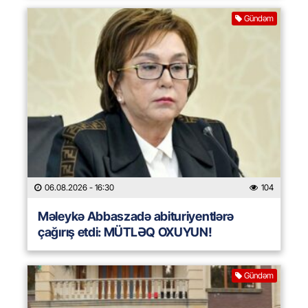
Gündəm
06.08.2026
- 16:30
104
Məleykə Abbaszadə abituriyentlərə
çağırış etdi: MÜTLƏQ OXUYUN!
Gündəm