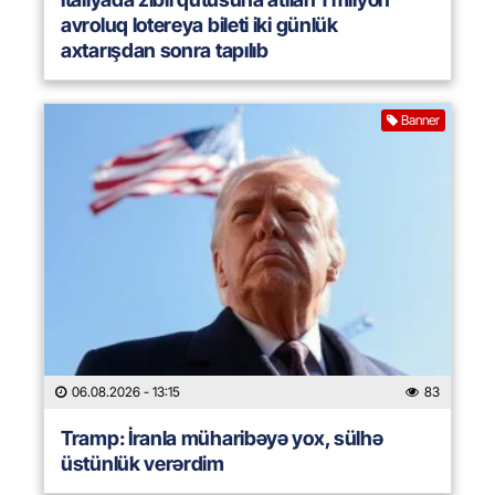
avroluq lotereya bileti iki günlük
axtarışdan sonra tapılıb
Banner
06.08.2026
- 13:15
83
Tramp: İranla müharibəyə yox, sülhə
üstünlük verərdim