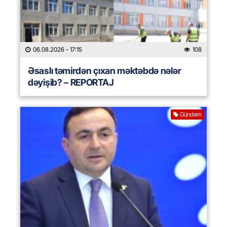
06.08.2026
- 17:15
108
Əsaslı təmirdən çıxan məktəbdə nələr
dəyişib? – REPORTAJ
Gündəm