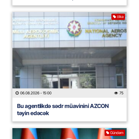
ölkə
06.08.2026
- 15:00
75
Bu agentlikdə sədr müavinini AZCON
təyin edəcək
Gündəm