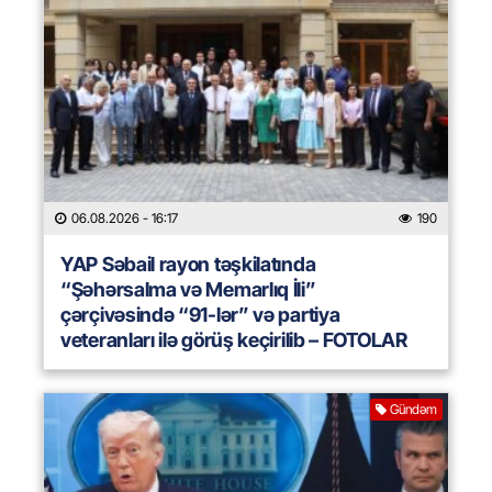
06.08.2026
- 16:17
190
YAP Səbail rayon təşkilatında
“Şəhərsalma və Memarlıq İli”
çərçivəsində “91-lər” və partiya
veteranları ilə görüş keçirilib – FOTOLAR
Gündəm