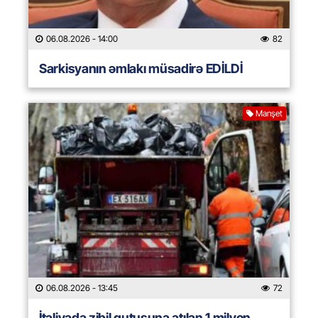
06.08.2026
- 14:00
82
Sarkisyanın əmlakı müsadirə EDİLDİ
Manşet
06.08.2026
- 13:45
72
İtaliyada zibil qutusuna atılan 1 milyon