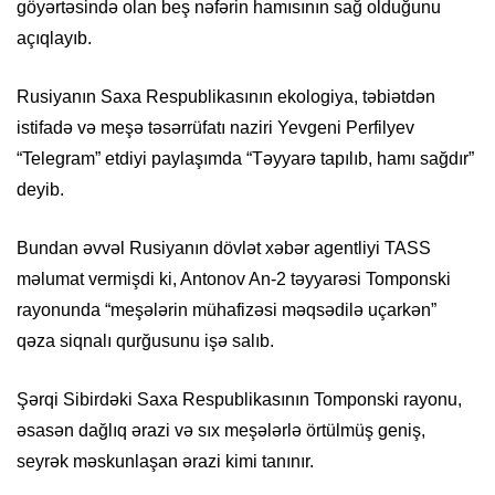
göyərtəsində olan beş nəfərin hamısının sağ olduğunu
açıqlayıb.
Rusiyanın Saxa Respublikasının ekologiya, təbiətdən
istifadə və meşə təsərrüfatı naziri Yevgeni Perfilyev
“Telegram” etdiyi paylaşımda “Təyyarə tapılıb, hamı sağdır”
deyib.
Bundan əvvəl Rusiyanın dövlət xəbər agentliyi TASS
məlumat vermişdi ki, Antonov An-2 təyyarəsi Tomponski
rayonunda “meşələrin mühafizəsi məqsədilə uçarkən”
qəza siqnalı qurğusunu işə salıb.
Şərqi Sibirdəki Saxa Respublikasının Tomponski rayonu,
əsasən dağlıq ərazi və sıx meşələrlə örtülmüş geniş,
seyrək məskunlaşan ərazi kimi tanınır.