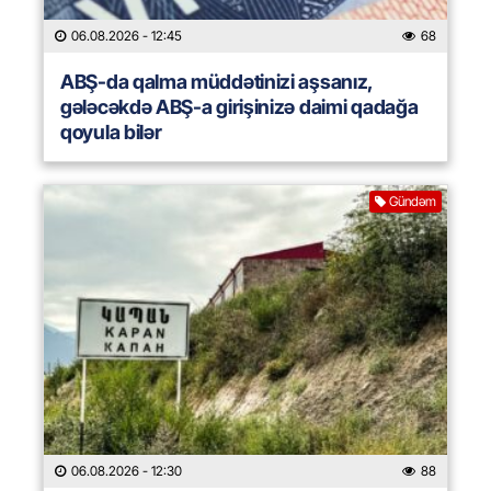
06.08.2026
- 12:45
68
ABŞ-da qalma müddətinizi aşsanız,
gələcəkdə ABŞ-a girişinizə daimi qadağa
qoyula bilər
Gündəm
06.08.2026
- 12:30
88