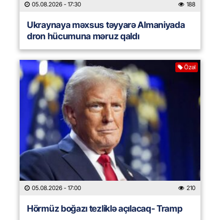
05.08.2026
- 17:30
188
Ukraynaya məxsus təyyarə Almaniyada
dron hücumuna məruz qaldı
Özəl
05.08.2026
- 17:00
210
Hörmüz boğazı tezliklə açılacaq- Tramp