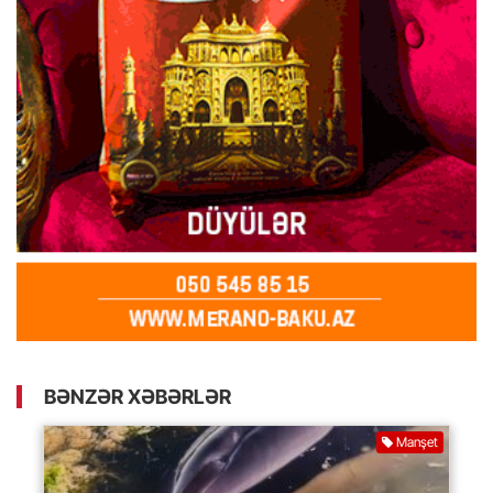
BƏNZƏR XƏBƏRLƏR
Manşet