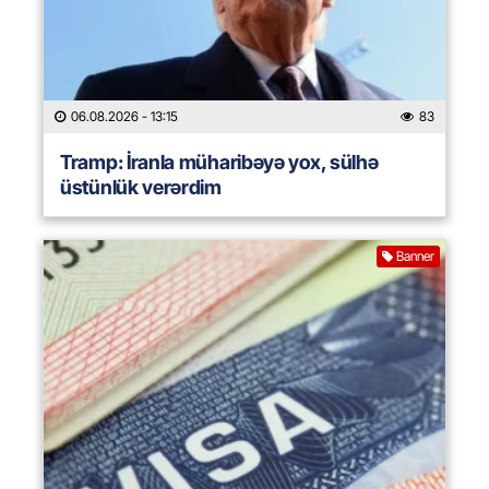
06.08.2026
- 13:15
83
Tramp: İranla müharibəyə yox, sülhə
üstünlük verərdim
Banner