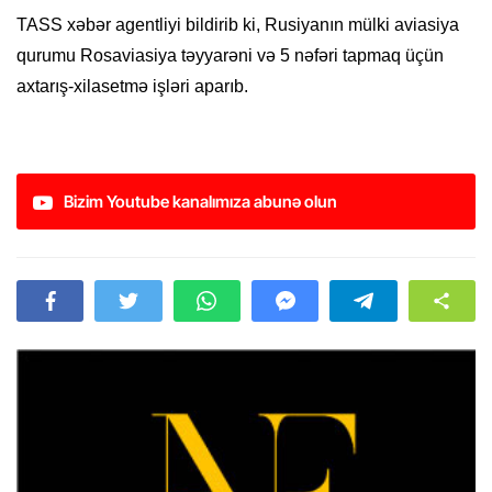
TASS xəbər agentliyi bildirib ki, Rusiyanın mülki aviasiya
qurumu Rosaviasiya təyyarəni və 5 nəfəri tapmaq üçün
axtarış-xilasetmə işləri aparıb.
Bizim Youtube kanalımıza abunə olun