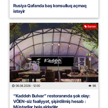
Rusiya Qafanda baş konsulluq açmaq
istəyir
Banner
06.08.2026
- 12:00
98
“Kaddeh Bulvar” restoranında şok olay:
VÖEN-siz fəaliyyət, şişirdilmiş hesab :
Müştərilər belə aldadılır