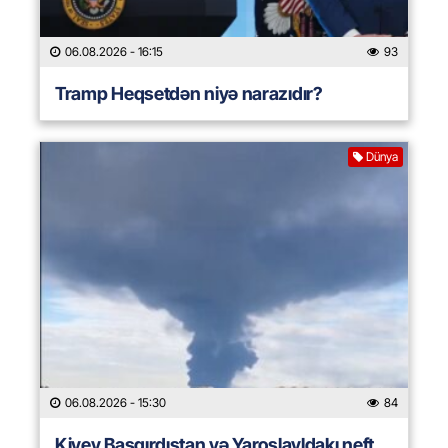
06.08.2026
- 16:15
93
Tramp Heqsetdən niyə narazıdır?
Dünya
06.08.2026
- 15:30
84
Kiyev Başqırdıstan və Yaroslavldakı neft