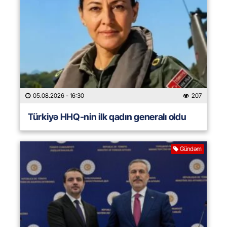
05.08.2026
- 16:30
207
Türkiyə HHQ-nin ilk qadın generalı oldu
Gündəm