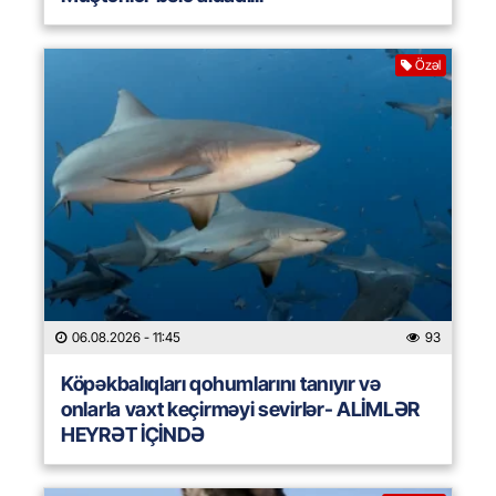
Özəl
06.08.2026
- 11:45
93
Köpəkbalıqları qohumlarını tanıyır və
onlarla vaxt keçirməyi sevirlər- ALİMLƏR
HEYRƏT İÇİNDƏ