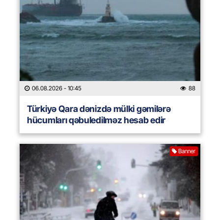
06.08.2026
- 10:45
88
Türkiyə Qara dənizdə mülki gəmilərə
hücumları qəbuledilməz hesab edir
Banner