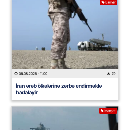
Banner
06.08.2026
- 11:00
79
İran ərəb ölkələrinə zərbə endirməklə
hədələyir
Manşet