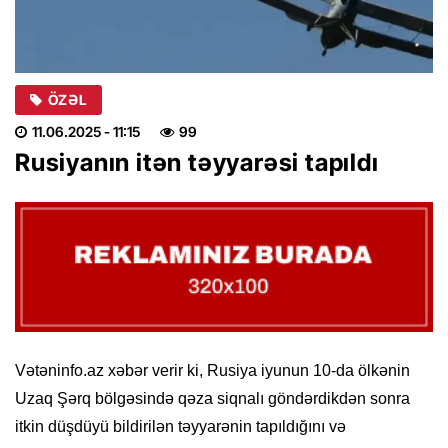
ÖZƏL
11.06.2025
- 11:15
99
Rusiyanın itən təyyarəsi tapıldı
Vətəninfo.az xəbər verir ki, Rusiya iyunun 10-da ölkənin
Uzaq Şərq bölgəsində qəza siqnalı göndərdikdən sonra
itkin düşdüyü bildirilən təyyarənin tapıldığını və