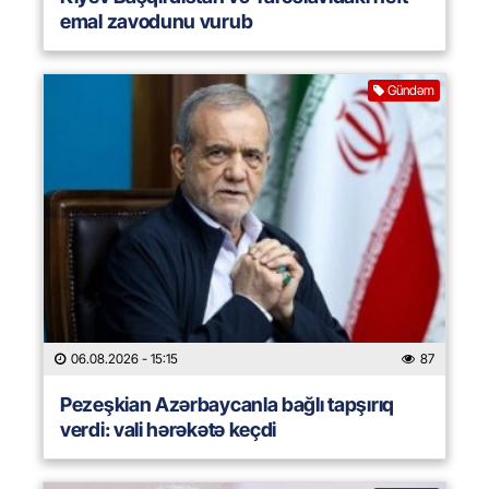
emal zavodunu vurub
Gündəm
06.08.2026
- 15:15
87
Pezeşkian Azərbaycanla bağlı tapşırıq
verdi: vali hərəkətə keçdi