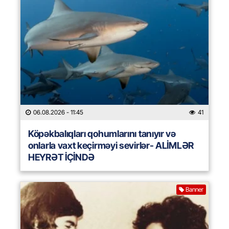
06.08.2026
- 11:45
41
Köpəkbalıqları qohumlarını tanıyır və
onlarla vaxt keçirməyi sevirlər- ALİMLƏR
HEYRƏT İÇİNDƏ
Banner