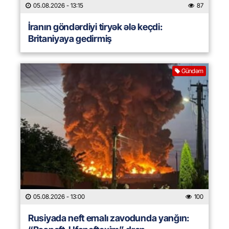
05.08.2026
- 13:15
87
İranın göndərdiyi tiryək ələ keçdi:
Britaniyaya gedirmiş
Gündəm
05.08.2026
- 13:00
100
Rusiyada neft emalı zavodunda yanğın: