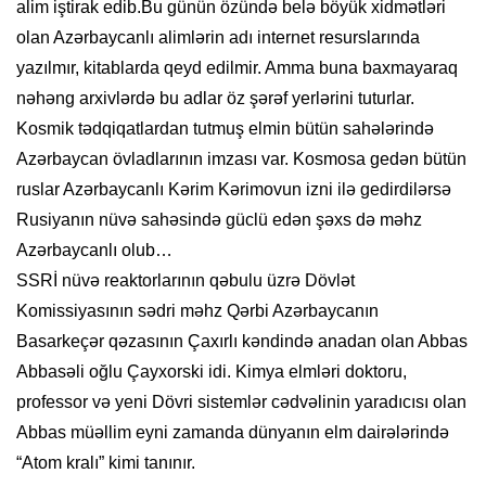
alim iştirak edib.Bu günün özündə belə böyük xidmətləri
olan Azərbaycanlı alimlərin adı internet resurslarında
yazılmır, kitablarda qeyd edilmir. Amma buna baxmayaraq
nəhəng arxivlərdə bu adlar öz şərəf yerlərini tuturlar.
Kosmik tədqiqatlardan tutmuş elmin bütün sahələrində
Azərbaycan övladlarının imzası var. Kosmosa gedən bütün
ruslar Azərbaycanlı Kərim Kərimovun izni ilə gedirdilərsə
Rusiyanın nüvə sahəsində güclü edən şəxs də məhz
Azərbaycanlı olub…
SSRİ nüvə reaktorlarının qəbulu üzrə Dövlət
Komissiyasının sədri məhz Qərbi Azərbaycanın
Basarkeçər qəzasının Çaxırlı kəndində anadan olan Abbas
Abbasəli oğlu Çayxorski idi. Kimya elmləri doktoru,
professor və yeni Dövri sistem­lər cədvəlinin yaradıcısı olan
Abbas müəllim eyni zamanda dünyanın elm dairələrində
“Atom kralı” kimi tanınır.