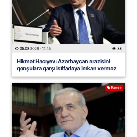
05.08.2026
- 14:45
88
Hikmət Hacıyev: Azərbaycan ərazisini
qonşulara qarşı istifadəyə imkan verməz
Banner