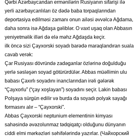
Qərbi Azərbaycandan ermənilərin Rusiyanın sifarişi ilə
yerli azərbaycanlıları öz dədə baba torpaqlarından
deportasiya edilməsi zamanı onun ailəsi əvvəlcə Ağdama,
daha sonra isə Ağdaşa gəliblər. O vaxt uşaq olan Abbasın
yeniyetməlik illəri də elə məhz Ağdaşda keçir.
ilk öncə sizi Çayxorski soyadı barədə maraqlandıran suala
cavab verək:
Çar Rusiyası dövründə zadəganlar özlərinə doğulduğu
yerlə səsləşən soyad götürürdülər. Abbas müəllimin ulu
babası Çaxırlı soyadını inanclarından irəli gələrək
“Çayxorlu” (“çay xoşlayan”) soyadını seçir. Lakin babası
Polşaya sürgün edilir və burda da soyadı polyak sayağı
formasını alır – “Çayxorski”.
Abbas Çayxorski neptunium elementinin kimyası
sahəsində əvəzolunmaz tədqiqatçı olduğunu dünyanın
ciddi elmi mərkəzləri səhifələrində yazırlar. (Чайхорский