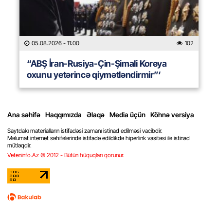
05.08.2026
- 11:00
102
“ABŞ İran-Rusiya-Çin-Şimali Koreya
oxunu yetərincə qiymətləndirmir”‘
Ana səhifə
Haqqımızda
Əlaqə
Media üçün
Köhnə versiya
Saytdakı materialların istifadəsi zamanı istinad edilməsi vacibdir.
Məlumat internet səhifələrində istifadə edildikdə hiperlink vasitəsi ilə istinad
mütləqdir.
Veteninfo.Az © 2012 - Bütün hüquqları qorunur.