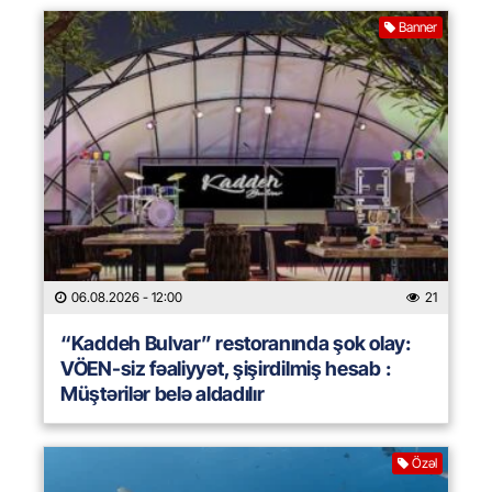
Banner
06.08.2026
- 12:00
21
“Kaddeh Bulvar” restoranında şok olay:
VÖEN-siz fəaliyyət, şişirdilmiş hesab :
Müştərilər belə aldadılır
Özəl