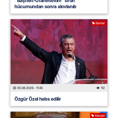
“Başneft-Ufaneftexim” dron
hücumundan sonra alovlanıb
Banner
05.08.2026
- 11:45
112
Özgür Özel həbs edilir
Manşet