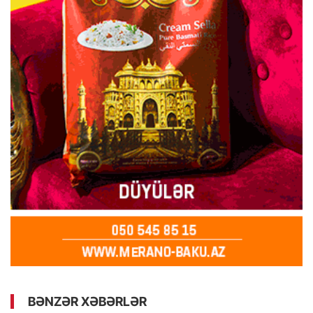
BƏNZƏR XƏBƏRLƏR