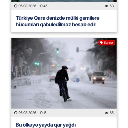
06.08.2026
- 10:45
53
Türkiyə Qara dənizdə mülki gəmilərə
hücumları qəbuledilməz hesab edir
Banner
06.08.2026
- 10:15
65
Bu ölkəyə yayda qar yağdı