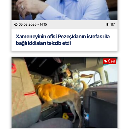
05.08.2026
- 14:15
117
Xameneyinin ofisi Pezeşkianın istefası ilə
bağlı iddiaları təkzib etdi
Özəl