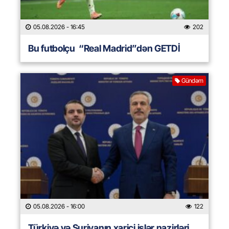
05.08.2026
- 16:45
202
Bu futbolçu “Real Madrid”dən GETDİ
Gündəm
05.08.2026
- 16:00
122
Türkiyə və Suriyanın xarici işlər nazirləri