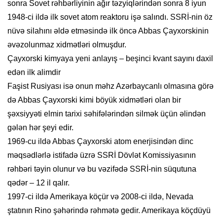
sonra Sovet rəhbərliyinin ağır təzyiqlərindən sonra 8 iyun
1948-ci ildə ilk sovet atom reaktoru işə salındı. SSRİ-nin öz
nüvə silahını əldə etməsində ilk öncə Abbas Çayxorskinin
əvəzolunmaz xidmətləri olmuşdur.
Çayxorski kimyaya yeni anlayış – beşinci kvant sayını daxil
edən ilk alimdir
Faşist Rusiyası isə onun məhz Azərbaycanlı olmasına görə
də Abbas Çayxorski kimi böyük xidmətləri olan bir
şəxsiyyəti elmin tarixi səhifələrindən silmək üçün əlindən
gələn hər şeyi edir.
1969-cu ildə Abbas Çayxorski atom enerjisindən dinc
məqsədlərlə istifadə üzrə SSRİ Dövlət Komissiyasının
rəhbəri təyin olunur və bu vəzifədə SSRİ-nin süqutuna
qədər – 12 il qalır.
1997-ci ildə Amerikaya köçür və 2008-ci ildə, Nevada
ştatının Rino şəhərində rəhmətə gedir. Amerikaya köçdüyü