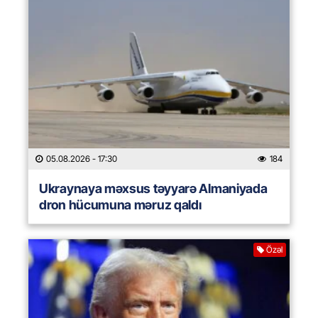
05.08.2026
- 17:30
184
Ukraynaya məxsus təyyarə Almaniyada
dron hücumuna məruz qaldı
Özəl