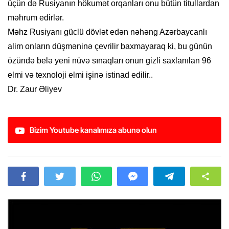
üçün də Rusiyanın hökumət orqanları onu bütün titullardan
məhrum edirlər.
Məhz Rusiyanı güclü dövlət edən nəhəng Azərbaycanlı
alim onların düşməninə çevrilir baxmayaraq ki, bu günün
özündə belə yeni nüvə sınaqları onun gizli saxlanılan 96
elmi və texnoloji elmi işinə istinad edilir..
Dr.
Zaur Əliyev
Bizim Youtube kanalımıza abunə olun