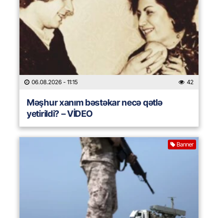
06.08.2026
- 11:15
42
Məşhur xanım bəstəkar necə qətlə
yetirildi? – VİDEO
Banner