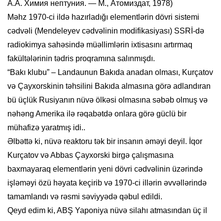
А.А. Химия нептуния. — М., Атомиздат, 1978)
Məhz 1970-ci ildə hazırladığı elementlərin dövri sistemi
cədvəli (Mendeleyev cədvəlinin modifikasiyası) SSRİ-də
radiokimya sahəsində müəllimlərin ixtisasını artırmaq
fakültələrinin tədris proqramına salınmışdı.
“Bakı klubu” – Landaunun Bakıda anadan olması, Kurçatov
və Çayxorskinin təhsilini Bakıda almasına görə adlandıran
bü üçlük Rusiyanın nüvə ölkəsi olmasına səbəb olmuş və
nəhəng Amerika ilə rəqabətdə onlara görə güclü bir
mühafizə yaratmış idi..
Əlbəttə ki, nüvə reaktoru tək bir insanın əməyi deyil. İqor
Kurçatov və Abbas Çayxorski birgə çalışmasına
baxmayaraq elementlərin yeni dövri cədvəlinin üzərində
işləməyi özü həyata keçirib və 1970-ci illərin əvvəllərində
tamamlandı və rəsmi səviyyədə qəbul edildi.
Qeyd edim ki, ABŞ Yaponiya nüvə silahı atmasından üç il