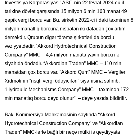
İnvestisiya Korporasiyası” ASC-nin 22 fevral 2024-cü il
tarixinə dövlət qarşısında 15 milyon 6 min 168 manat 49
qəpik vergi borcu var. Bu, şirkətin 2022-ci ildəki təxminən 8
milyon manatlıq borcuna nisbətən iki dəfədən çox artım
deməkdir. Qrupun digər törəmə şirkətləri də borclu
vəziyyətdədir. “Akkord Hydrotechnical Construction
Company” MMC – 4,4 milyon manata yaxın borcu ilə
siyahıda öndədir. “Akkordian Traden” MMC – 110 min
manatdan çox borcu var. “Akkord Qum” MMC – Vergilər
Xidmətinin “risqli vergi ödəyiciləri” siyahısına salınıb.
“Hydraulic Mechanisms Company” MMC – təxminən 172
min manatlıq borcu qeyd olunur”, – deyə yazıda bildirilir.
Bakı Kommersiya Məhkəməsinin saytında “Akkord
Hydrotechnical Construction Company” və “Akkordian
Traden” MMC-lərlə bağlı bir neçə mülki iş qeydiyyata