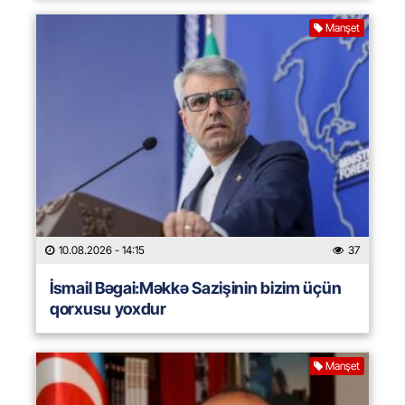
Manşet
10.08.2026
- 14:15
37
İsmail Bəgai:Məkkə Sazişinin bizim üçün
qorxusu yoxdur
Manşet