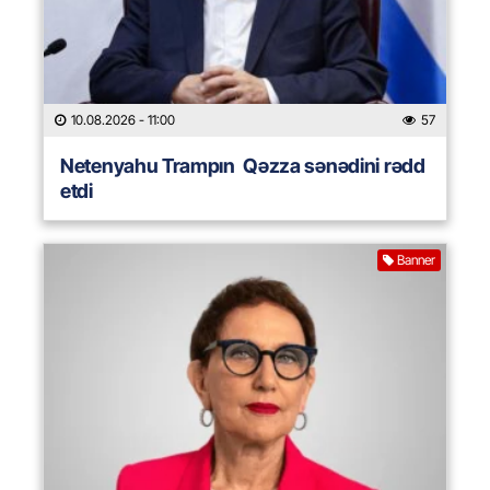
10.08.2026
- 11:00
57
Netenyahu Trampın Qəzza sənədini rədd
etdi
Banner