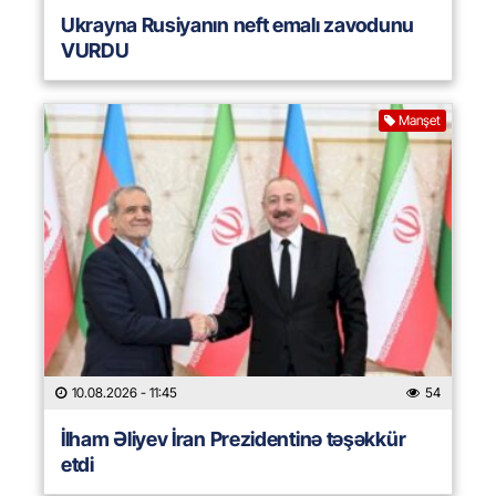
Ukrayna Rusiyanın neft emalı zavodunu
VURDU
Manşet
10.08.2026
- 11:45
54
İlham Əliyev İran Prezidentinə təşəkkür
etdi