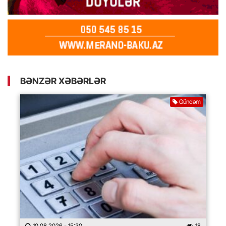
BƏNZƏR XƏBƏRLƏR
Gündəm
10.08.2026
- 15:30
18