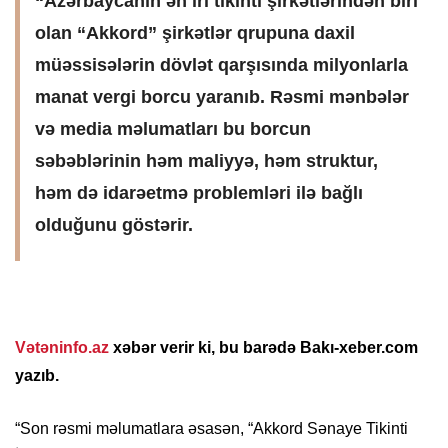
“Azərbaycanın ən iri tikinti şirkətlərindən biri
olan “Akkord” şirkətlər qrupuna daxil
müəssisələrin dövlət qarşısında milyonlarla
manat vergi borcu yaranıb. Rəsmi mənbələr
və media məlumatları bu borcun
səbəblərinin həm maliyyə, həm struktur,
həm də idarəetmə problemləri ilə bağlı
olduğunu göstərir.
Vətəninfo.az
xəbər verir ki, bu barədə Bakı-xeber.com
yazıb.
“Son rəsmi məlumatlara əsasən, “Akkord Sənaye Tikinti