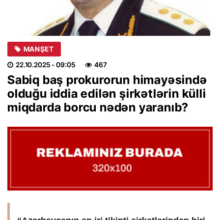
MANŞET
22.10.2025
- 09:05
467
Sabiq baş prokurorun himayəsində
olduğu iddia edilən şirkətlərin külli
miqdarda borcu nədən yaranıb?