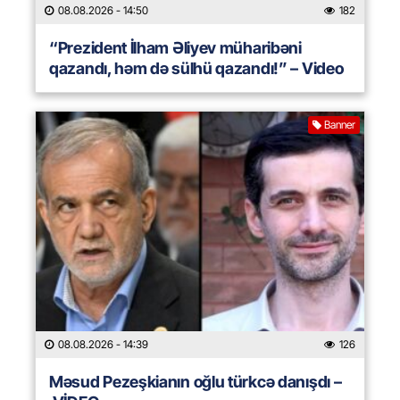
08.08.2026
- 14:50
182
“Prezident İlham Əliyev müharibəni
qazandı, həm də sülhü qazandı!” – Video
Banner
08.08.2026
- 14:39
126
Məsud Pezeşkianın oğlu türkcə danışdı –