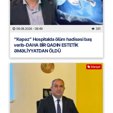
09.08.2026
- 08:49
331
“Kəpəz” Hospitalda ölüm hadisəsi baş
verib-DAHA BİR QADIN ESTETİK
ƏMƏLİYYATDAN ÖLDÜ
Manşet