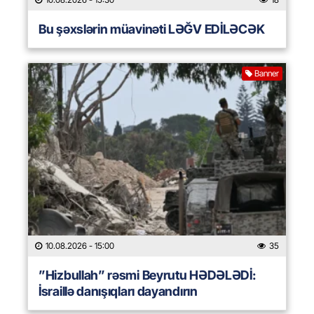
Bu şəxslərin müavinəti LƏĞV EDİLƏCƏK
Banner
10.08.2026
- 15:00
35
”Hizbullah” rəsmi Beyrutu HƏDƏLƏDİ:
İsraillə danışıqları dayandırın