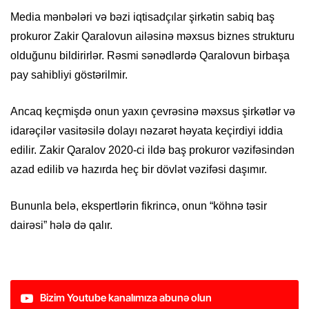
Media mənbələri və bəzi iqtisadçılar şirkətin sabiq baş
prokuror Zakir Qaralovun ailəsinə məxsus biznes strukturu
olduğunu bildirirlər. Rəsmi sənədlərdə Qaralovun birbaşa
pay sahibliyi göstərilmir.
Ancaq keçmişdə onun yaxın çevrəsinə məxsus şirkətlər və
idarəçilər vasitəsilə dolayı nəzarət həyata keçirdiyi iddia
edilir. Zakir Qaralov 2020-ci ildə baş prokuror vəzifəsindən
azad edilib və hazırda heç bir dövlət vəzifəsi daşımır.
Bununla belə, ekspertlərin fikrincə, onun “köhnə təsir
dairəsi” hələ də qalır.
Bizim Youtube kanalımıza abunə olun