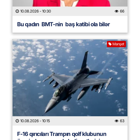
10.08.2026
- 10:30
66
Bu qadın BMT-nin baş katibi ola bilər
Manşet
10.08.2026
- 10:15
63
F-16 qırıcıları Trampın qolf klubunun