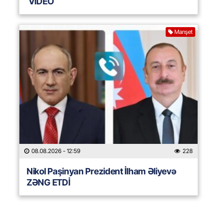
VİDEO
Manşet
08.08.2026
- 12:59
228
Nikol Paşinyan Prezident İlham Əliyevə
ZƏNG ETDİ