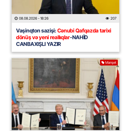
08.08.2026
- 18:26
207
Vaşinqton sazişi:
Cənubi Qafqazda tarixi
dönüş və yeni reallıqlar
-NAHİD
CANBAXIŞLI YAZIR
Manşet