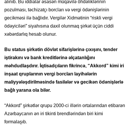
alınıb. Bu iddialar əsasən müqavilə öhdəliklərinin
pozulması, təchizatçı borcları və vergi ödənişlərinin
gecikməsi ilə bağlıdır. Vergilər Xidmətinin “riskli vergi
ödəyiciləri” siyahısına daxil olunmaq şirkət üçün ciddi
xəbərdarlıq hesab olunur.
Bu status şirkətin dövlət sifarişlərinə çıxışını, tender
iştirakını və bank kreditlərinə əlçatanlığını
məhdudlaşdırır. İqtisadçıların fikrincə, “Akkord” kimi iri
inşaat qruplarının vergi borcları layihələrin
maliyyələşdirilməsində fasilələr və gecikən ödənişlərlə
bağlı yarana ola bilər.
“Akkord” şirkətlər qrupu 2000-ci illərin ortalarından etibarən
Azərbaycanın ən iri tikinti brendlərindən biri kimi
formalaşıb.