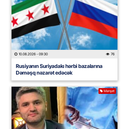
10.08.2026
- 09:30
76
Rusiyanın Suriyadakı hərbi bazalarına
Dəməşq nəzarət edəcək
Manşet