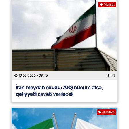
Manşet
10.08.2026
- 09:45
71
İran meydan oxudu: ABŞ hücum etsə,
qətiyyətli cavab veriləcək
Gündəm