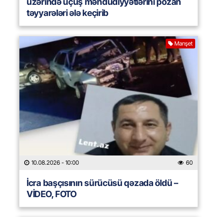
üzərində uçuş məhdudiyyətlərini pozan
təyyarələri ələ keçirib
Manşet
10.08.2026
- 10:00
60
İcra başçısının sürücüsü qəzada öldü –
VİDEO, FOTO