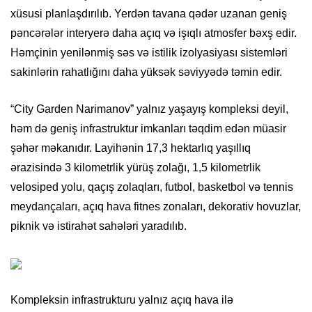
xüsusi planlaşdırılıb. Yerdən tavana qədər uzanan geniş
pəncərələr interyerə daha açıq və işıqlı atmosfer bəxş edir.
Həmçinin yenilənmiş səs və istilik izolyasiyası sistemləri
sakinlərin rahatlığını daha yüksək səviyyədə təmin edir.
“City Garden Narimanov” yalnız yaşayış kompleksi deyil,
həm də geniş infrastruktur imkanları təqdim edən müasir
şəhər məkanıdır. Layihənin 17,3 hektarlıq yaşıllıq
ərazisində 3 kilometrlik yürüş zolağı, 1,5 kilometrlik
velosiped yolu, qaçış zolaqları, futbol, basketbol və tennis
meydançaları, açıq hava fitnes zonaları, dekorativ hovuzlar,
piknik və istirahət sahələri yaradılıb.
Kompleksin infrastrukturu yalnız açıq hava ilə