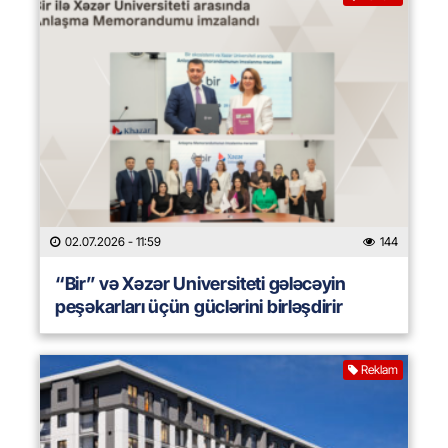
02.07.2026
- 11:59
144
“Bir” və Xəzər Universiteti gələcəyin
peşəkarları üçün güclərini birləşdirir
Reklam