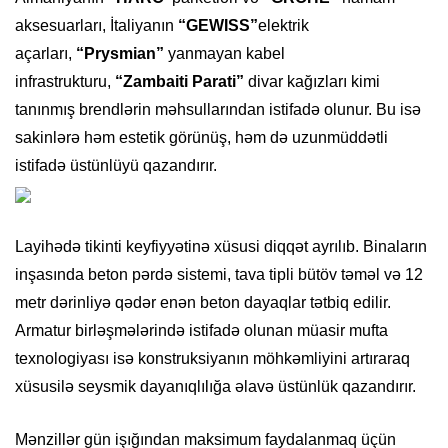
aksesuarları, İtaliyanın
“GEWISS”
elektrik
açarları,
“Prysmian”
yanmayan kabel
infrastrukturu,
“Zambaiti Parati”
divar kağızları kimi
tanınmış brendlərin məhsullarından istifadə olunur. Bu isə
sakinlərə həm estetik görünüş, həm də uzunmüddətli
istifadə üstünlüyü qazandırır.
Layihədə tikinti keyfiyyətinə xüsusi diqqət ayrılıb. Binaların
inşasında beton pərdə sistemi, tava tipli bütöv təməl və 12
metr dərinliyə qədər enən beton dayaqlar tətbiq edilir.
Armatur birləşmələrində istifadə olunan müasir mufta
texnologiyası isə konstruksiyanın möhkəmliyini artıraraq
xüsusilə seysmik dayanıqlılığa əlavə üstünlük qazandırır.
Mənzillər gün işığından maksimum faydalanmaq üçün