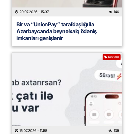
20.07.2026
- 15:37
146
Bir və “UnionPay” tərəfdaşlığı ilə
Azərbaycanda beynəlxalq ödəniş
imkanları genişlənir
Reklam
16.07.2026
- 11:55
139