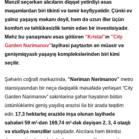
Mənzil seçərkən alıcıların diqqət yetirdiyi əsas
məqamlardan biri tikinti və təmir keyfiyyətidir. Çünki ev
yalnız yaşayış məkanı deyil, həm də uzun illər üçün
komfort və təhlükəsizlik təmin edən bir investisiyadır.
Məhz bu yanaşmanı əsas götürən
“Kristal”
ın
“City
Garden Narimanov”
layihəsi paytaxtın ən müasir və
genişmiqyaslı yaşayış komplekslərindən biri kimi
seçilir.
Şəhərin coğrafi mərkəzində,
“Nəriman Nərimanov”
metro
stansiyasından bir neçə dəqiqəlik məsafədə yerləşən “City
Garden Narimanov” sakinlərinə şəhər həyatının bütün
üstünlüklərini geniş yaşıllıq ərazisi ilə bir arada təqdim
edir.
17,3 hektarlıq ərazidə inşa olunan layihədə
sahələri 59 m²-dən 169,74 m²-dək dəyişən 2, 3, 4 otaqlı
və studiya mənzillər
satışdadır. Alıcılara həm tikintisi