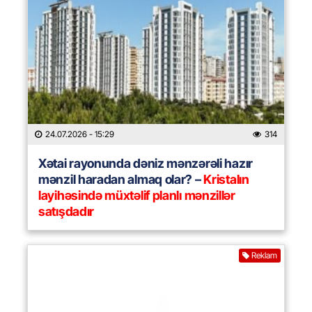
24.07.2026
- 15:29
314
Xətai rayonunda dəniz mənzərəli hazır
mənzil haradan almaq olar? –
Kristalın
layihəsində müxtəlif planlı mənzillər
satışdadır
Reklam