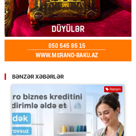
BƏNZƏR XƏBƏRLƏR
Reklam