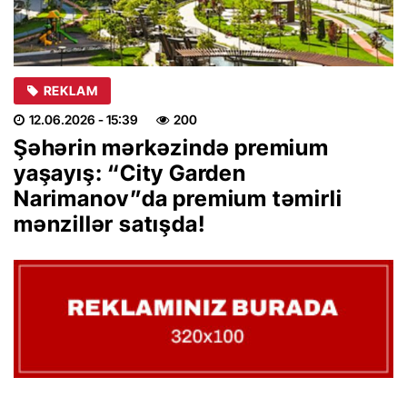
REKLAM
12.06.2026
- 15:39
200
Şəhərin mərkəzində premium
yaşayış: “City Garden
Narimanov”da premium təmirli
mənzillər satışda!