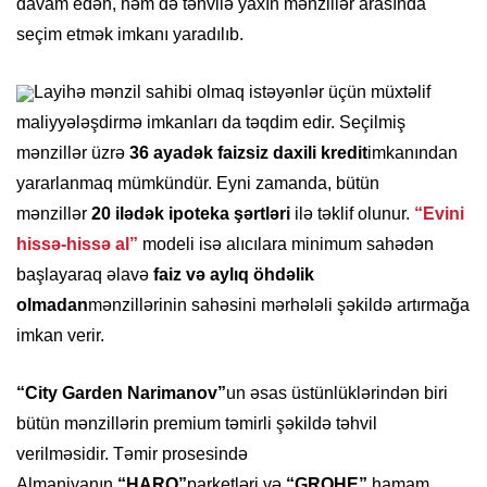
davam edən, həm də təhvilə yaxın mənzillər arasında
seçim etmək imkanı yaradılıb.
Layihə mənzil sahibi olmaq istəyənlər üçün müxtəlif
maliyyələşdirmə imkanları da təqdim edir. Seçilmiş
mənzillər üzrə
36 ayadək faizsiz daxili kredit
imkanından
yararlanmaq mümkündür. Eyni zamanda, bütün
mənzillər
20 ilədək ipoteka şərtləri
ilə təklif olunur.
“Evini
hissə-hissə al”
modeli isə alıcılara minimum sahədən
başlayaraq əlavə
faiz və aylıq öhdəlik
olmadan
mənzillərinin sahəsini mərhələli şəkildə artırmağa
imkan verir.
“City Garden Narimanov”
un əsas üstünlüklərindən biri
bütün mənzillərin premium təmirli şəkildə təhvil
verilməsidir. Təmir prosesində
Almaniyanın
“HARO”
parketləri və
“GROHE”
hamam