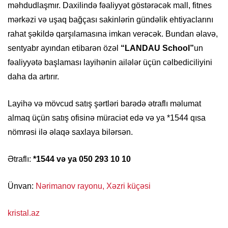
məhdudlaşmır. Daxilində fəaliyyət göstərəcək mall, fitnes
mərkəzi və uşaq bağçası sakinlərin gündəlik ehtiyaclarını
rahat şəkildə qarşılamasına imkan verəcək. Bundan əlavə,
sentyabr ayından etibarən özəl
“LANDAU School”
un
fəaliyyətə başlaması layihənin ailələr üçün cəlbediciliyini
daha da artırır.
Layihə və mövcud satış şərtləri barədə ətraflı məlumat
almaq üçün satış ofisinə müraciət edə və ya *1544 qısa
nömrəsi ilə əlaqə saxlaya bilərsən.
Ətraflı:
*1544 və ya 050 293 10 10
Ünvan:
Nərimanov rayonu, Xəzri küçəsi
kristal.az