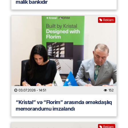
malik bankıdır
Reklam
03.07.2026
- 14:51
152
“Kristal” və “Florim” arasında əməkdaşlıq
memorandumu imzalandı
Reklam