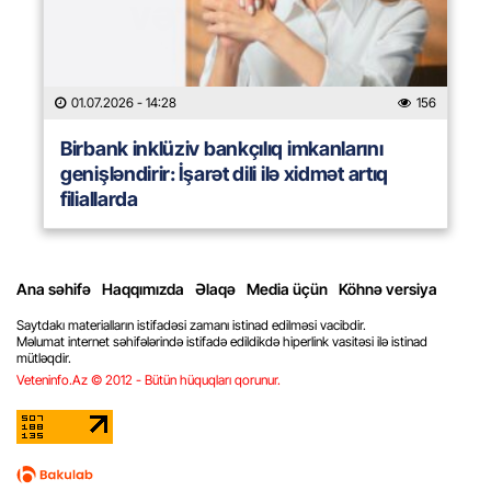
01.07.2026
- 14:28
156
Birbank inklüziv bankçılıq imkanlarını
genişləndirir: İşarət dili ilə xidmət artıq
filiallarda
Ana səhifə
Haqqımızda
Əlaqə
Media üçün
Köhnə versiya
Saytdakı materialların istifadəsi zamanı istinad edilməsi vacibdir.
Məlumat internet səhifələrində istifadə edildikdə hiperlink vasitəsi ilə istinad
mütləqdir.
Veteninfo.Az © 2012 - Bütün hüquqları qorunur.