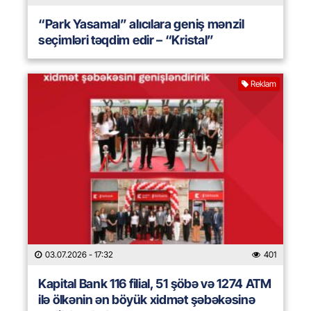
“Park Yasamal” alıcılara geniş mənzil
seçimləri təqdim edir – “Kristal”
Reklam
03.07.2026
- 17:32
401
Kapital Bank 116 filial, 51 şöbə və 1274 ATM
ilə ölkənin ən böyük xidmət şəbəkəsinə