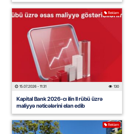
Reklam
15.07.2026
- 11:31
130
Kapital Bank 2026-cı ilin II rübü üzrə
maliyyə nəticələrini elan edib
Reklam