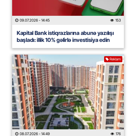
09.07.2026
- 14:45
153
Kapital Bank istiqrazlarına abunə yazılışı
başladı: illik 10% gəlirlə investisiya edin
Reklam
08.07.2026
- 14:49
176