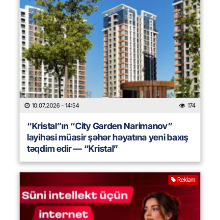
10.07.2026
- 14:54
174
“Kristal”ın “City Garden Narimanov”
layihəsi müasir şəhər həyatına yeni baxış
təqdim edir — “Kristal”
Reklam