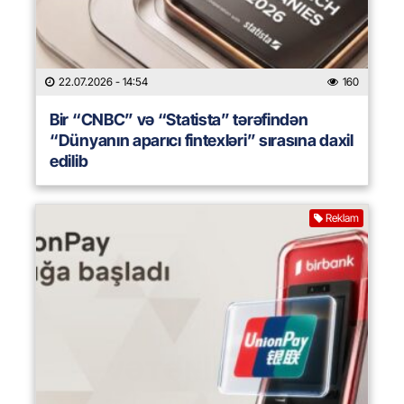
22.07.2026
- 14:54
160
Bir “CNBC” və “Statista” tərəfindən
“Dünyanın aparıcı fintexləri” sırasına daxil
edilib
Reklam