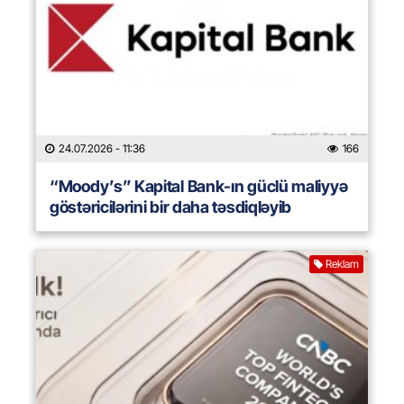
24.07.2026
- 11:36
166
“Moody’s” Kapital Bank-ın güclü maliyyə
göstəricilərini bir daha təsdiqləyib
Reklam