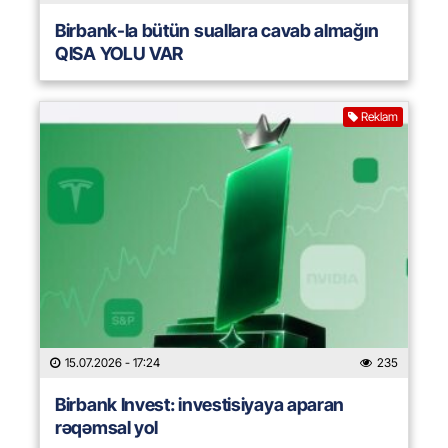
Birbank-la bütün suallara cavab almağın
QISA YOLU VAR
Reklam
15.07.2026
- 17:24
235
Birbank Invest: investisiyaya aparan
rəqəmsal yol