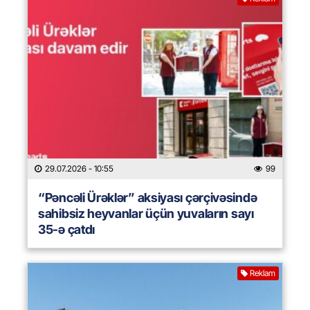
29.07.2026
- 10:55
99
“Pəncəli Ürəklər” aksiyası çərçivəsində
sahibsiz heyvanlar üçün yuvaların sayı
35-ə çatdı
Reklam