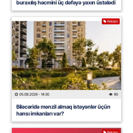
buraxılış həcmini üç dəfəyə yaxın üstələdi
Reklam
05.08.2026
- 14:30
90
Biləcəridə mənzil almaq istəyənlər üçün
hansı imkanları var?
Reklam