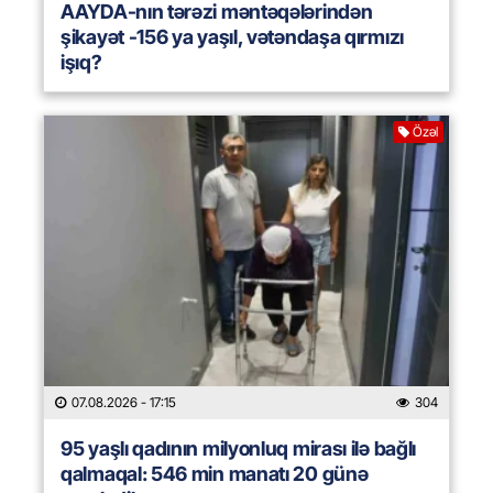
AAYDA-nın tərəzi məntəqələrindən
şikayət -156 ya yaşıl, vətəndaşa qırmızı
işıq?
Özəl
07.08.2026
- 17:15
304
95 yaşlı qadının milyonluq mirası ilə bağlı
qalmaqal: 546 min manatı 20 günə