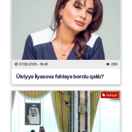
07.08.2026
- 16:45
289
Ülviyyə İlyasova fəhləyə borclu qalıb?
Manşet