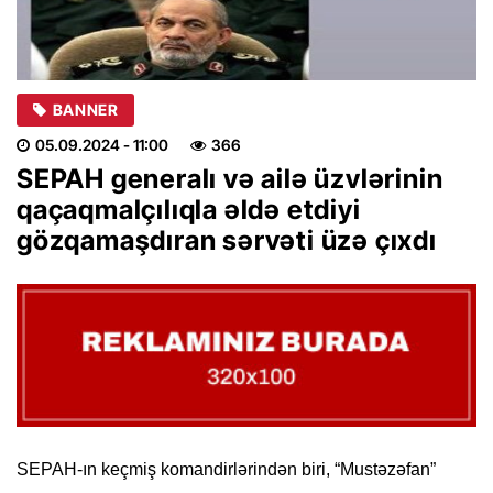
BANNER
05.09.2024
- 11:00
366
SEPAH generalı və ailə üzvlərinin
qaçaqmalçılıqla əldə etdiyi
gözqamaşdıran sərvəti üzə çıxdı
SEPAH-ın keçmiş komandirlərindən biri, “Mustəzəfan”