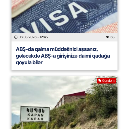
06.08.2026
- 12:45
68
ABŞ-da qalma müddətinizi aşsanız,
gələcəkdə ABŞ-a girişinizə daimi qadağa
qoyula bilər
Gündəm