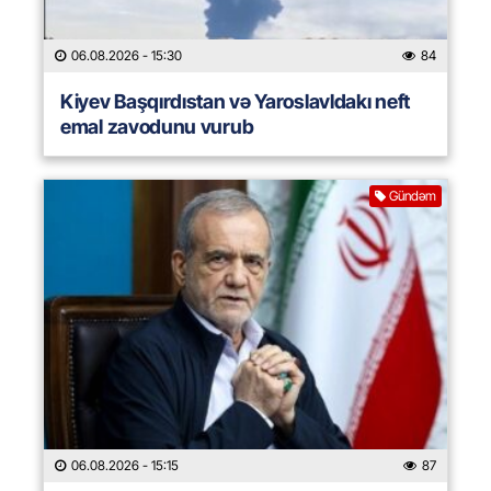
06.08.2026
- 15:30
84
Kiyev Başqırdıstan və Yaroslavldakı neft
emal zavodunu vurub
Gündəm
06.08.2026
- 15:15
87