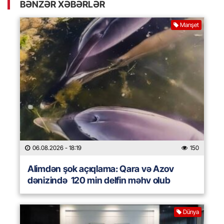
BƏNZƏR XƏBƏRLƏR
Manşet
06.08.2026
- 18:19
150
Alimdən şok açıqlama: Qara və Azov
dənizində 120 min delfin məhv olub
Dünya