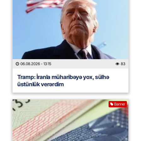
06.08.2026
- 13:15
83
Tramp: İranla müharibəyə yox, sülhə
üstünlük verərdim
Banner