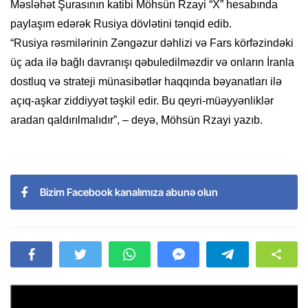
Məsləhət Şurasının katibi Möhsün Rzayi “X” hesabında
paylaşım edərək Rusiya dövlətini tənqid edib.
“Rusiya rəsmilərinin Zəngəzur dəhlizi və Fars körfəzindəki
üç ada ilə bağlı davranışı qəbuledilməzdir və onların İranla
dostluq və strateji münasibətlər haqqında bəyanatları ilə
açıq-aşkar ziddiyyət təşkil edir. Bu qeyri-müəyyənliklər
aradan qaldırılmalıdır”, – deyə, Möhsün Rzayi yazıb.
Bizim Facebook kanalımıza abunə olun