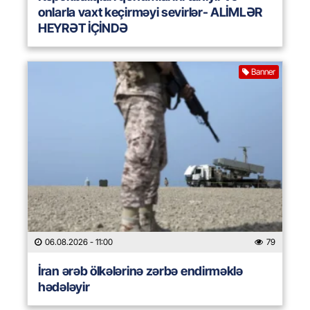
onlarla vaxt keçirməyi sevirlər- ALİMLƏR
HEYRƏT İÇİNDƏ
Banner
06.08.2026
- 11:00
79
İran ərəb ölkələrinə zərbə endirməklə
hədələyir