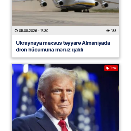
05.08.2026
- 17:30
188
Ukraynaya məxsus təyyarə Almaniyada
dron hücumuna məruz qaldı
Özəl