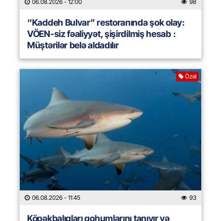
06.08.2026
- 12:00
98
“Kaddeh Bulvar” restoranında şok olay:
VÖEN-siz fəaliyyət, şişirdilmiş hesab :
Müştərilər belə aldadılır
Özəl
06.08.2026
- 11:45
93
Köpəkbalıqları qohumlarını tanıyır və