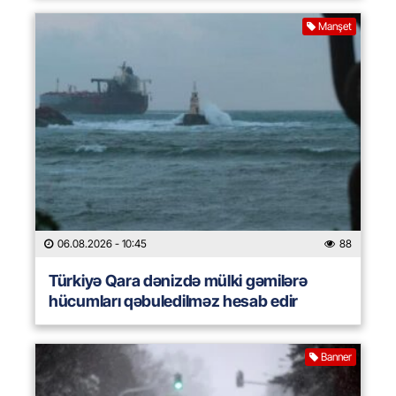
Manşet
06.08.2026
- 10:45
88
Türkiyə Qara dənizdə mülki gəmilərə
hücumları qəbuledilməz hesab edir
Banner