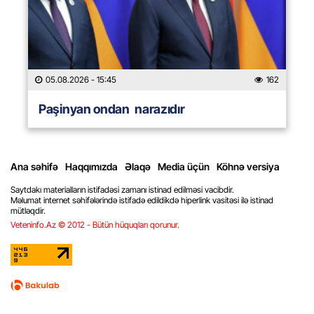
05.08.2026
- 15:45
162
Paşinyan ondan narazıdır
Ana səhifə
Haqqımızda
Əlaqə
Media üçün
Köhnə versiya
Saytdakı materialların istifadəsi zamanı istinad edilməsi vacibdir.
Məlumat internet səhifələrində istifadə edildikdə hiperlink vasitəsi ilə istinad
mütləqdir.
Veteninfo.Az © 2012 - Bütün hüquqları qorunur.