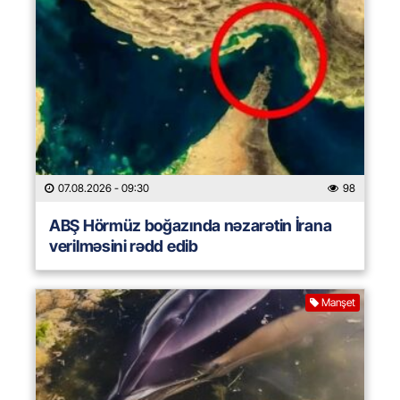
07.08.2026
- 09:30
98
ABŞ Hörmüz boğazında nəzarətin İrana
verilməsini rədd edib
Manşet