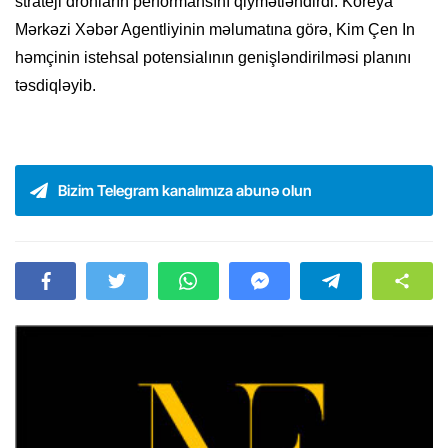
strateji dronların performansını qiymətləndirdi. Koreya
Mərkəzi Xəbər Agentliyinin məlumatına görə, Kim Çen In
həmçinin istehsal potensialının genişləndirilməsi planını
təsdiqləyib.
Bizim Telegram kanalımıza abunə olun