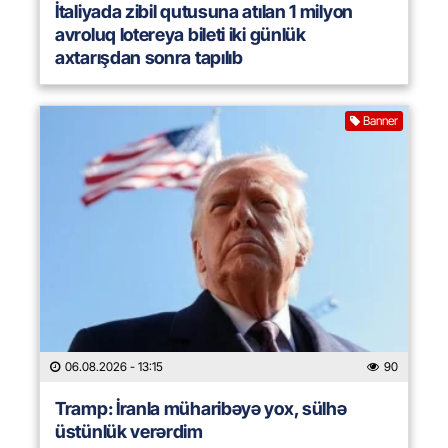
İtaliyada zibil qutusuna atılan 1 milyon
avroluq lotereya bileti iki günlük
axtarışdan sonra tapılıb
Banner
06.08.2026
- 13:15
90
Tramp: İranla müharibəyə yox, sülhə
üstünlük verərdim