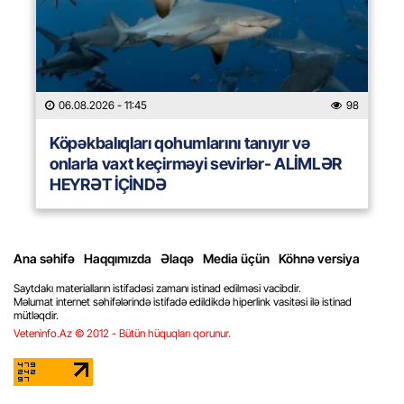
06.08.2026
- 11:45
98
Köpəkbalıqları qohumlarını tanıyır və
onlarla vaxt keçirməyi sevirlər- ALİMLƏR
HEYRƏT İÇİNDƏ
Ana səhifə
Haqqımızda
Əlaqə
Media üçün
Köhnə versiya
Saytdakı materialların istifadəsi zamanı istinad edilməsi vacibdir.
Məlumat internet səhifələrində istifadə edildikdə hiperlink vasitəsi ilə istinad
mütləqdir.
Veteninfo.Az © 2012 - Bütün hüquqları qorunur.