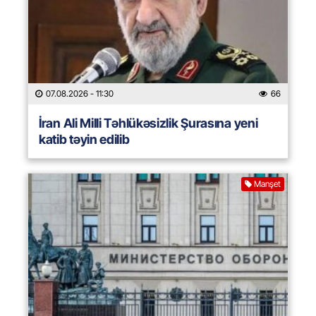
07.08.2026
- 11:30
66
İran Ali Milli Təhlükəsizlik Şurasına yeni
katib təyin edilib
Manşet