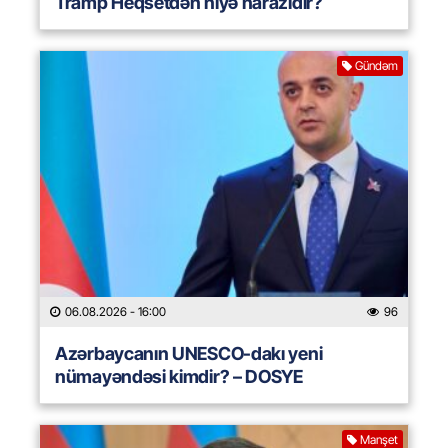
Tramp Heqsetdən niyə narazıdır?
Gündəm
06.08.2026
- 16:00
96
Azərbaycanın UNESCO-dakı yeni
nümayəndəsi kimdir? – DOSYE
Manşet