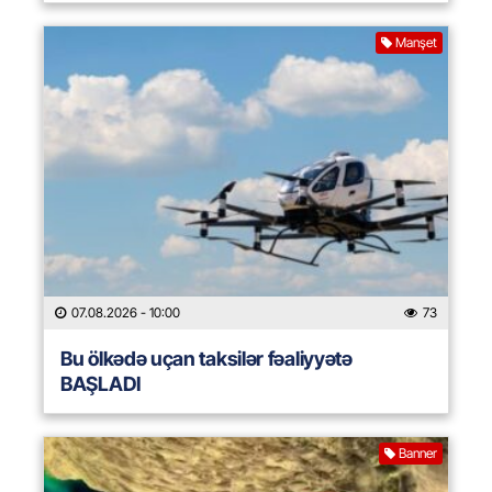
Manşet
07.08.2026
- 10:00
73
Bu ölkədə uçan taksilər fəaliyyətə
BAŞLADI
Banner