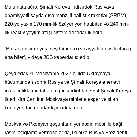
Məlumata görə, Şimali Koreya indiyədək Rusiyaya
əhəmiyyətli sayda qısa mənzilli ballistik raketlər (SRBM),
220-yə yaxın 170 mm-lik özüyeriyən haubitsa və 240 mm-
lik reaktiv yaylım atəşi sistemləri tədarük edib.
“Bu rəqəmlər döyüş meydanındakı vəziyyətdən asılı olaraq
arta bilər”, – deyə JCS xəbərdarlıq edib.
Qeyd edək ki, Moskvanın 2022-ci ildə Ukraynaya
hücumundan sonra Rusiya və Şimali Koreya ənənəvi
müttəfiqliklərini daha da gücləndiriblər. Seul Şimali Koreya
lideri Kim Çen Inın Moskvaya minlərlə əsgər və silah
konteynerləri göndərdiyini iddia edir.
Moskva və Pxenyan qoşunların yerləşdirilməsi ilə bağlı
rəsmi açıqlama verməsələr də, iki ölkə Rusiya Prezidenti