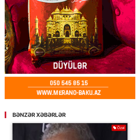
BƏNZƏR XƏBƏRLƏR
Özəl