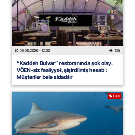
06.08.2026
- 12:00
105
“Kaddeh Bulvar” restoranında şok olay:
VÖEN-siz fəaliyyət, şişirdilmiş hesab :
Müştərilər belə aldadılır
Özəl