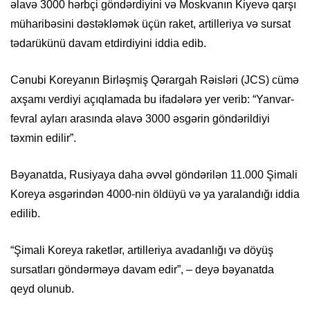
əlavə 3000 hərbçi göndərdiyini və Moskvanın Kiyevə qarşı
müharibəsini dəstəkləmək üçün raket, artilleriya və sursat
tədarükünü davam etdirdiyini iddia edib.
Cənubi Koreyanın Birləşmiş Qərargah Rəisləri (JCS) cümə
axşamı verdiyi açıqlamada bu ifadələrə yer verib: “Yanvar-
fevral ayları arasında əlavə 3000 əsgərin göndərildiyi
təxmin edilir”.
Bəyanatda, Rusiyaya daha əvvəl göndərilən 11.000 Şimali
Koreya əsgərindən 4000-nin öldüyü və ya yaralandığı iddia
edilib.
“Şimali Koreya raketlər, artilleriya avadanlığı və döyüş
sursatları göndərməyə davam edir”, – deyə bəyanatda
qeyd olunub.