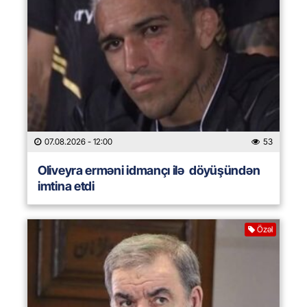
07.08.2026
- 12:00
53
Oliveyra erməni idmançı ilə döyüşündən
imtina etdi
Özəl