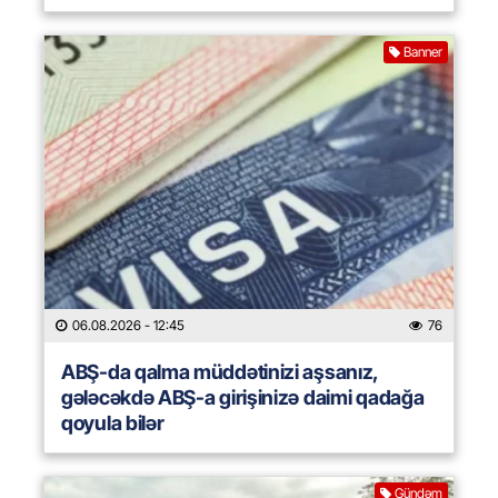
Banner
06.08.2026
- 12:45
76
ABŞ-da qalma müddətinizi aşsanız,
gələcəkdə ABŞ-a girişinizə daimi qadağa
qoyula bilər
Gündəm