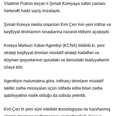
Vladimir Putinin keçən il Şimali Koreyaya səfəri zamanı
hərtərəfli hərbi saziş imzalayıb.
Şimali Koreya media orqanları Kim Çen Inın yeni intihar və
kəşfiyyat dronlarının sınaqlarına nəzarət etdiyini açıqlayıb.
Koreya Mərkəzi Xəbər Agentliyi (KCNA) bildirib ki, yeni
strateji kəşfiyyat dronları müxtəlif strateji hədəfləri və
düşmən qoşunlarının qurudakı və dənizdəki fəaliyyətlərini
izləyə bilir.
Agentliyin məlumatına görə, intiharçı dronların müxtəlif
taktiki zərbə missiyaları üçün istifadə edilə bilən zərbə
qabiliyyətinə malik olduğu da sübuta yetirilib.
Kim Çen In yeni süni intellekt texnologiyası ilə hazırlanmış