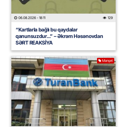
06.08.2026
- 18:11
129
“Kartlarla bağlı bu qaydalar
qanunsuzdur…” – Əkrəm Həsənovdan
SƏRT REAKSİYA
Manşet