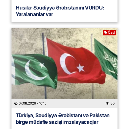
Husilər Səudiyyə Ərəbistanını VURDU:
Yaralananlar var
Özəl
07.08.2026
- 10:15
80
Türkiyə, Səudiyyə Ərəbistanı və Pakistan
birgə müdafiə sazişi imzalayacaqlar