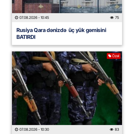
07.08.2026
- 10:45
75
Rusiya Qara dənizdə üç yük gəmisini
BATIRDI
Özəl
07.08.2026
- 10:30
83