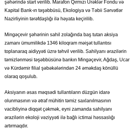
şəhərində start verilib. Marafon Qırmızı Ürəklər Fondu və
Kapital Bank-ın təşəbbüsü, Ekologiya və Təbii Sərvətlər
Nazirliyinin tərəfdaşlığı ilə həyata keçirilib.
Mingəçevir şəhərinin sahil zolağında baş tutan aksiya
zamanı ümumilikdə 1346 kiloqram məişət tullantısı
toplanaraq aidiyyəti üzrə təhvil verilib. Sahilyanı ərazilərin
təmizlənməsi təşəbbüsünə bankın Mingəçevir, Ağdaş, Ucar
və Kürdəmir filial şəbəkələrindən 24 əməkdaş könüllü
olaraq qoşulub.
Aksiyanın əsas məqsədi tullantıların düzgün idarə
olunmasının və ətraf mühitin təmiz saxlanılmasının
vacibliyinə diqqət çəkmək, eyni zamanda sahilyanı
ərazilərin ekoloji vəziyyəti ilə bağlı ictimai həssaslığı
artırmaqdır.