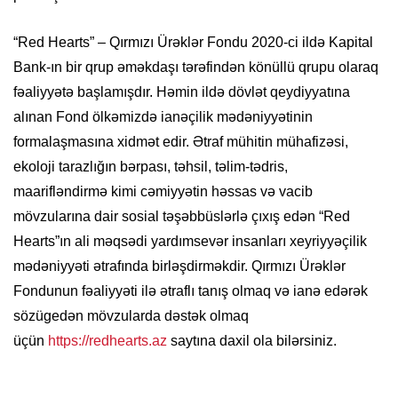
“Red Hearts” – Qırmızı Ürəklər Fondu 2020-ci ildə Kapital
Bank-ın bir qrup əməkdaşı tərəfindən könüllü qrupu olaraq
fəaliyyətə başlamışdır. Həmin ildə dövlət qeydiyyatına
alınan Fond ölkəmizdə ianəçilik mədəniyyətinin
formalaşmasına xidmət edir. Ətraf mühitin mühafizəsi,
ekoloji tarazlığın bərpası, təhsil, təlim-tədris,
maarifləndirmə kimi cəmiyyətin həssas və vacib
mövzularına dair sosial təşəbbüslərlə çıxış edən “Red
Hearts”ın ali məqsədi yardımsevər insanları xeyriyyəçilik
mədəniyyəti ətrafında birləşdirməkdir. Qırmızı Ürəklər
Fondunun fəaliyyəti ilə ətraflı tanış olmaq və ianə edərək
sözügedən mövzularda dəstək olmaq
üçün
https://redhearts.az
saytına daxil ola bilərsiniz.