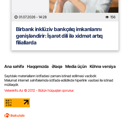
01.07.2026
- 14:28
156
Birbank inklüziv bankçılıq imkanlarını
genişləndirir: İşarət dili ilə xidmət artıq
filiallarda
Ana səhifə
Haqqımızda
Əlaqə
Media üçün
Köhnə versiya
Saytdakı materialların istifadəsi zamanı istinad edilməsi vacibdir.
Məlumat internet səhifələrində istifadə edildikdə hiperlink vasitəsi ilə istinad
mütləqdir.
Veteninfo.Az © 2012 - Bütün hüquqları qorunur.