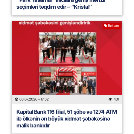
seçimləri təqdim edir – “Kristal”
Reklam
03.07.2026
- 17:32
401
Kapital Bank 116 filial, 51 şöbə və 1274 ATM
ilə ölkənin ən böyük xidmət şəbəkəsinə
malik bankıdır