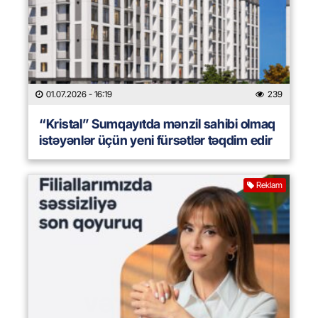
01.07.2026
- 16:19
239
“Kristal” Sumqayıtda mənzil sahibi olmaq
istəyənlər üçün yeni fürsətlər təqdim edir
Reklam