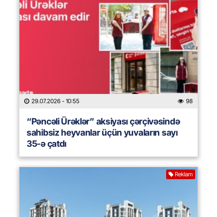
29.07.2026
- 10:55
98
“Pəncəli Ürəklər” aksiyası çərçivəsində
sahibsiz heyvanlar üçün yuvaların sayı
35-ə çatdı
Reklam