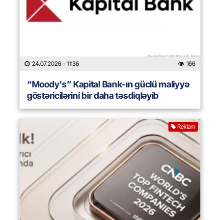
24.07.2026
- 11:36
166
“Moody’s” Kapital Bank-ın güclü maliyyə
göstəricilərini bir daha təsdiqləyib
Reklam