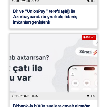
20.07.2026
- 15:37
145
Bir və “UnionPay” tərəfdaşlığı ilə
Azərbaycanda beynəlxalq ödəniş
imkanları genişlənir
Reklam
16.07.2026
- 11:55
139
Birbank-la bütün suallara cavab almağın