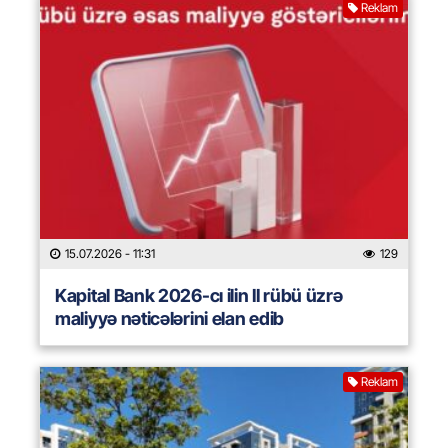
Reklam
15.07.2026
- 11:31
129
Kapital Bank 2026-cı ilin II rübü üzrə
maliyyə nəticələrini elan edib
Reklam