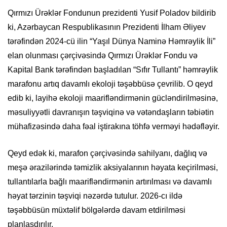
Qırmızı Ürəklər Fondunun prezidenti Yusif Poladov bildirib
ki, Azərbaycan Respublikasının Prezidenti İlham Əliyev
tərəfindən 2024-cü ilin “Yaşıl Dünya Naminə Həmrəylik İli”
elan olunması çərçivəsində Qırmızı Ürəklər Fondu və
Kapital Bank tərəfindən başladılan “Sıfır Tullantı” həmrəylik
marafonu artıq davamlı ekoloji təşəbbüsə çevrilib. O qeyd
edib ki, layihə ekoloji maarifləndirmənin gücləndirilməsinə,
məsuliyyətli davranışın təşviqinə və vətəndaşların təbiətin
mühafizəsində daha fəal iştirakına töhfə verməyi hədəfləyir.
Qeyd edək ki, marafon çərçivəsində sahilyanı, dağlıq və
meşə ərazilərində təmizlik aksiyalarının həyata keçirilməsi,
tullantılarla bağlı maarifləndirmənin artırılması və davamlı
həyat tərzinin təşviqi nəzərdə tutulur. 2026-cı ildə
təşəbbüsün müxtəlif bölgələrdə davam etdirilməsi
planlaşdırılır.