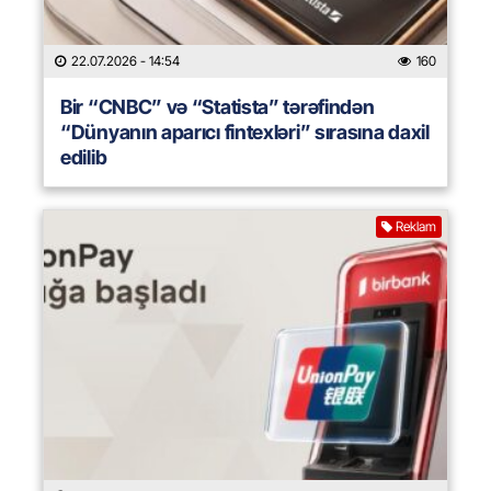
22.07.2026
- 14:54
160
Bir “CNBC” və “Statista” tərəfindən
“Dünyanın aparıcı fintexləri” sırasına daxil
edilib
Reklam