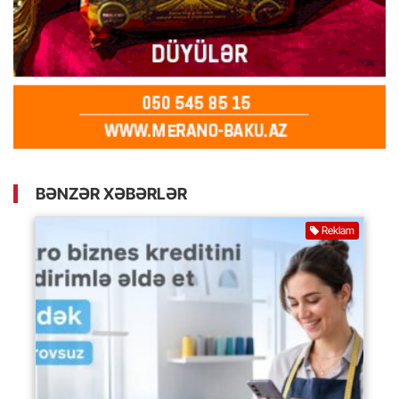
BƏNZƏR XƏBƏRLƏR
Reklam