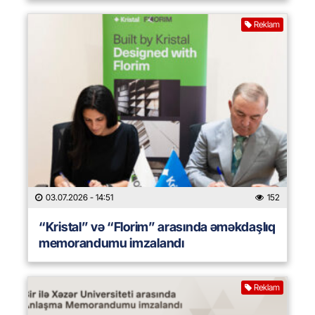
Reklam
03.07.2026
- 14:51
152
“Kristal” və “Florim” arasında əməkdaşlıq
memorandumu imzalandı
Reklam