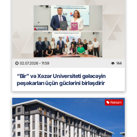
02.07.2026
- 11:59
144
“Bir” və Xəzər Universiteti gələcəyin
peşəkarları üçün güclərini birləşdirir
Reklam