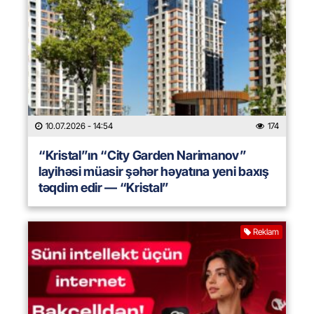
10.07.2026
- 14:54
174
“Kristal”ın “City Garden Narimanov”
layihəsi müasir şəhər həyatına yeni baxış
təqdim edir — “Kristal”
Reklam