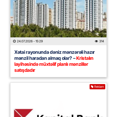
24.07.2026
- 15:29
314
Xətai rayonunda dəniz mənzərəli hazır
mənzil haradan almaq olar? –
Kristalın
layihəsində müxtəlif planlı mənzillər
satışdadır
Reklam