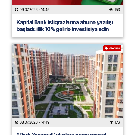
09.07.2026
- 14:45
153
Kapital Bank istiqrazlarına abunə yazılışı
başladı: illik 10% gəlirlə investisiya edin
Reklam
08.07.2026
- 14:49
176
“Park Yasamal” alıcılara geniş mənzil