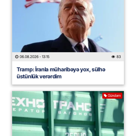
06.08.2026
- 13:15
83
Tramp: İranla müharibəyə yox, sülhə
üstünlük verərdim
Gündəm