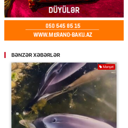
BƏNZƏR XƏBƏRLƏR
Manşet