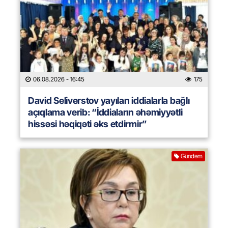
06.08.2026
- 16:45
175
David Seliverstov yayılan iddialarla bağlı
açıqlama verib: “İddiaların əhəmiyyətli
hissəsi həqiqəti əks etdirmir”
Gündəm