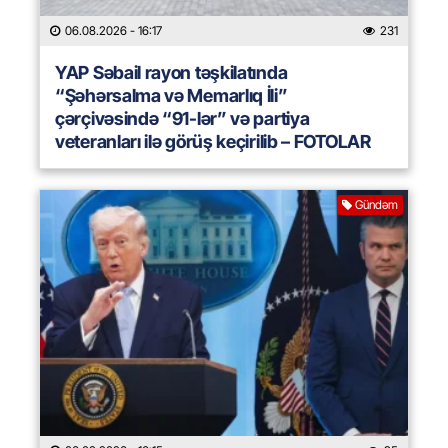
06.08.2026
- 16:17
231
YAP Səbail rayon təşkilatında
“Şəhərsalma və Memarlıq İli”
çərçivəsində “91-lər” və partiya
veteranları ilə görüş keçirilib – FOTOLAR
Gündəm