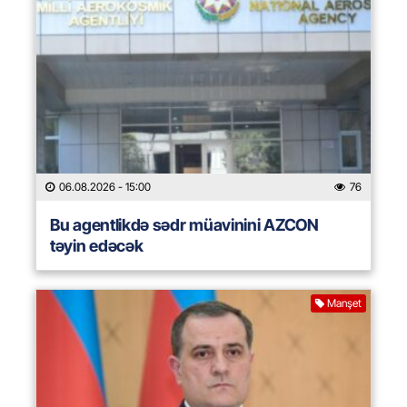
06.08.2026
- 15:00
76
Bu agentlikdə sədr müavinini AZCON
təyin edəcək
Manşet