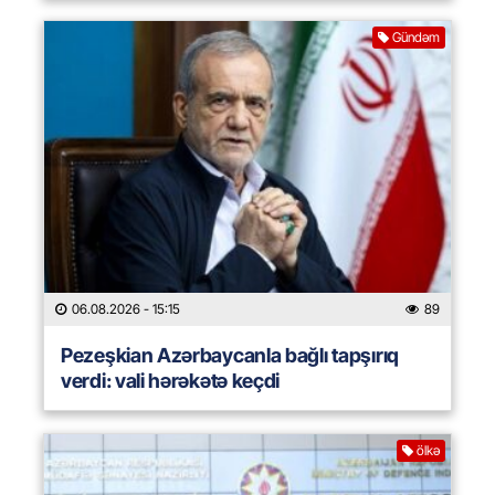
Gündəm
06.08.2026
- 15:15
89
Pezeşkian Azərbaycanla bağlı tapşırıq
verdi: vali hərəkətə keçdi
ölkə