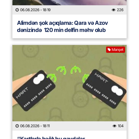
06.08.2026
- 18:19
226
Alimdən şok açıqlama: Qara və Azov
dənizində 120 min delfin məhv olub
Manşet
06.08.2026
- 18:11
104
“Kartlarla bağlı bu qaydalar