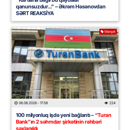
qanunsuzdur…” – Əkrəm Həsənovdan
SƏRT REAKSİYA
Manşet
06.08.2026
- 17:58
224
100 milyonluq işdə yeni bağlantı –
“Turan
Bank”ın 2 səhmdar şirkətinin rəhbəri
saxlanıldı