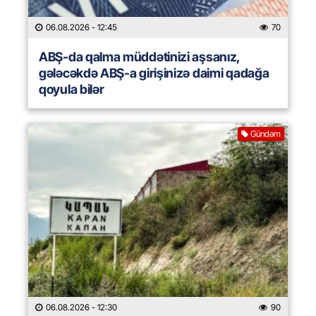
06.08.2026
- 12:45
70
ABŞ-da qalma müddətinizi aşsanız,
gələcəkdə ABŞ-a girişinizə daimi qadağa
qoyula bilər
Gündəm
06.08.2026
- 12:30
90