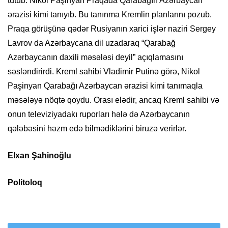
tutub. Nikol Paşinyan Praqada Qarabağın Azərbaycan
ərazisi kimi tanıyıb. Bu tanınma Kremlin planlarını pozub.
Praqa görüşünə qədər Rusiyanın xarici işlər naziri Sergey
Lavrov da Azərbaycana dil uzadaraq “Qarabağ
Azərbaycanın daxili məsələsi deyil” açıqlamasını
səsləndirirdi. Kreml sahibi Vladimir Putinə görə, Nikol
Paşinyan Qarabağı Azərbaycan ərazisi kimi tanımaqla
məsələyə nöqtə qoydu. Orası elədir, ancaq Kreml sahibi və
onun televiziyadakı ruporları hələ də Azərbaycanın
qələbəsini həzm edə bilmədiklərini biruzə verirlər.
Elxan Şahinoğlu
Politoloq