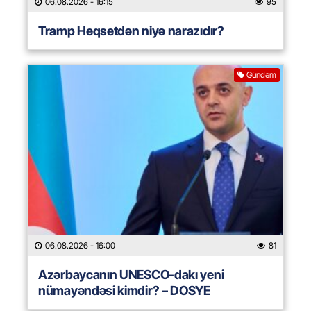
06.08.2026
- 16:15
95
Tramp Heqsetdən niyə narazıdır?
Gündəm
06.08.2026
- 16:00
81
Azərbaycanın UNESCO-dakı yeni
nümayəndəsi kimdir? – DOSYE