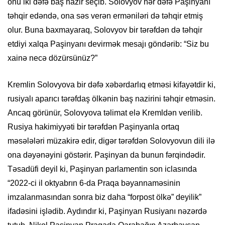
onu iki dəfə baş nazir seçib. Solovyov hər dəfə Paşinyanı
təhqir edəndə, ona səs verən erməniləri də təhqir etmiş
olur. Buna baxmayaraq, Solovyov bir tərəfdən də təhqir
etdiyi xalqa Paşinyanı devirmək mesajı göndərib: “Siz bu
xainə necə dözürsünüz?”
Kremlin Solovyova bir dəfə xəbərdarlıq etməsi kifayətdir ki,
rusiyalı aparıcı tərəfdaş ölkənin baş nazirini təhqir etməsin.
Ancaq görünür, Solovyova təlimat elə Kremldən verilib.
Rusiya hakimiyyəti bir tərəfdən Paşinyanla ortaq
məsələləri müzakirə edir, digər tərəfdən Solovyovun dili ilə
ona dəyənəyini göstərir. Paşinyan da bunun fərqindədir.
Təsadüfi deyil ki, Paşinyan parlamentin son iclasında
“2022-ci il oktyabrın 6-da Praqa bəyannaməsinin
imzalanmasından sonra biz daha “forpost ölkə” deyilik”
ifadəsini işlədib. Aydındır ki, Paşinyan Rusiyanı nəzərdə