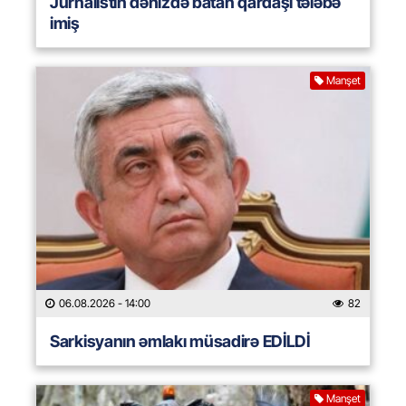
Jurnalistin dənizdə batan qardaşı tələbə
imiş
Manşet
06.08.2026
- 14:00
82
Sarkisyanın əmlakı müsadirə EDİLDİ
Manşet