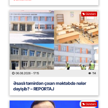
Gündəm
06.08.2026
- 17:15
114
Əsaslı təmirdən çıxan məktəbdə nələr
dəyişib? – REPORTAJ
Gündəm