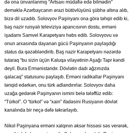
də ona ünvanlanmış “Artsaxı müdafiə edə bilmədin”
deməklə Azərbaycanın ərazi bütövlüyünü şübhə altına alıb,
bizə dil uzadıb. Solovyov Paşinyanı ona görə təhqir edib ki,
baş nazir ruisyalı televiziya aparıcısının dostu, erməni
işadamı Samvel Karapetyanı həbs edib. Solovyovu və
onun arxasında dayanan gücü Paşinyanın paylaşdığı
status da qəzəbləndirib. Baş nazir Karapetyanı nəzərdə
tutaraq “bu sizin üçün Kaluqa vilayətinin Aşağı Tapr kəndi
deyil. Bura Ermənistandır. Dövlətin dadı ağzınızda
qalacaq” statusunu paylaşıb. Erməni radikallar Paşinyanı
tənqid edərkən, onu türk adlandırırlar. Solovyov daha
uzağa gedərək Paşinyanın ismini belə tələffüz edib:
“Türkol”. O “türkol” və “xain” ifadəsini Rusiyanın dövlət
kanalında bir neçə dəfə təkrarlayıb.
Nikol Paşinyana erməni xalqının əksər hissəsi səs verərək,