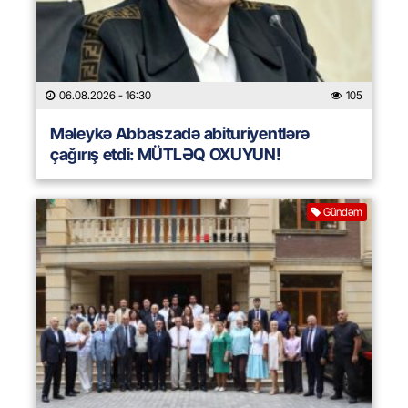
06.08.2026
- 16:30
105
Məleykə Abbaszadə abituriyentlərə
çağırış etdi: MÜTLƏQ OXUYUN!
Gündəm