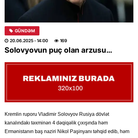
GÜNDƏM
20.06.2025
- 14:00
169
Solovyovun puç olan arzusu…
Kremlin ruporu Vladimir Solovyov Rusiya dövlət
kanalındakı təxminən 4 dəqiqəlik çıxışında həm
Ermənistanın baş naziri Nikol Paşinyanı təhqid edib, həm