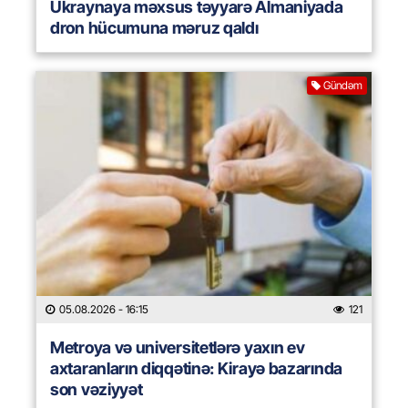
Ukraynaya məxsus təyyarə Almaniyada
dron hücumuna məruz qaldı
Gündəm
05.08.2026
- 16:15
121
Metroya və universitetlərə yaxın ev
axtaranların diqqətinə: Kirayə bazarında
son vəziyyət