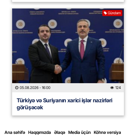
Gündəm
05.08.2026
- 16:00
124
Türkiyə və Suriyanın xarici işlər nazirləri
görüşəcək
Ana səhifə
Haqqımızda
Əlaqə
Media üçün
Köhnə versiya