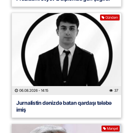
Gündəm
06.08.2026
- 14:15
37
Jurnalistin dənizdə batan qardaşı tələbə
imiş
Manşet