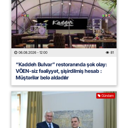
06.08.2026
- 12:00
81
“Kaddeh Bulvar” restoranında şok olay:
VÖEN-siz fəaliyyət, şişirdilmiş hesab :
Müştərilər belə aldadılır
Gündəm