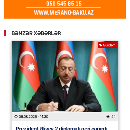
BƏNZƏR XƏBƏRLƏR
Gündəm
06.08.2026
- 14:30
24
Prezident Əliyev 2 diplomatı geri çağırdı