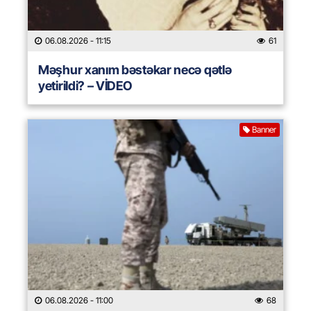
06.08.2026
- 11:15
61
Məşhur xanım bəstəkar necə qətlə
yetirildi? – VİDEO
Banner
06.08.2026
- 11:00
68