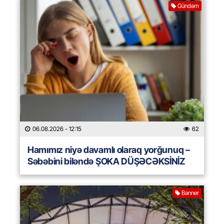
Gündəm
06.08.2026
- 12:15
62
Hamımız niyə davamlı olaraq yorğunuq –
Səbəbini biləndə ŞOKA DÜŞƏCƏKSİNİZ
Banner