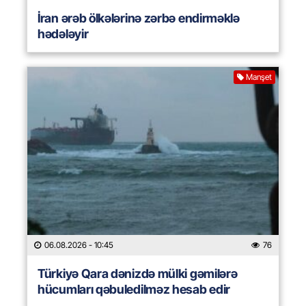
İran ərəb ölkələrinə zərbə endirməklə
hədələyir
Manşet
06.08.2026
- 10:45
76
Türkiyə Qara dənizdə mülki gəmilərə
hücumları qəbuledilməz hesab edir