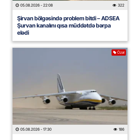
05.08.2026
- 22:08
322
Şirvan bölgəsində problem bitdi – ADSEA
Şurvan kanalını qısa müddətdə bərpa
elədi
Özəl
05.08.2026
- 17:30
186