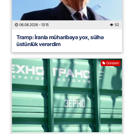
06.08.2026
- 13:15
52
Tramp: İranla müharibəyə yox, sülhə
üstünlük verərdim
Gündəm