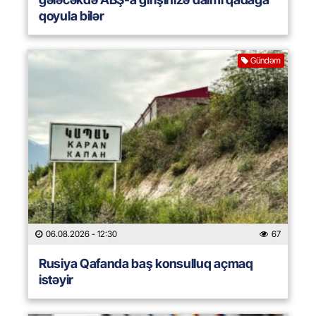
qoyula bilər
Gündəm
06.08.2026
- 12:30
67
Rusiya Qafanda baş konsulluq açmaq
istəyir