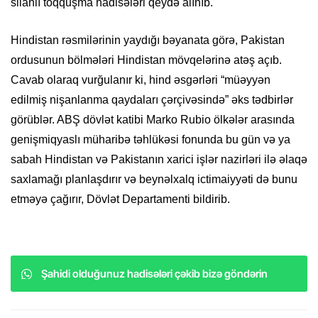
silahlı toqquşma hadisələri qeydə alınıb.
Hindistan rəsmilərinin yaydığı bəyanata görə, Pakistan
ordusunun bölmələri Hindistan mövqelərinə atəş açıb.
Cavab olaraq vurğulanır ki, hind əsgərləri “müəyyən
edilmiş nişanlanma qaydaları çərçivəsində” əks tədbirlər
görüblər. ABŞ dövlət katibi Marko Rubio ölkələr arasında
genişmiqyaslı müharibə təhlükəsi fonunda bu gün və ya
sabah Hindistan və Pakistanın xarici işlər nazirləri ilə əlaqə
saxlamağı planlaşdırır və beynəlxalq ictimaiyyəti də bunu
etməyə çağırır, Dövlət Departamenti bildirib.
Şahidi olduğunuz hadisələri çəkib bizə göndərin