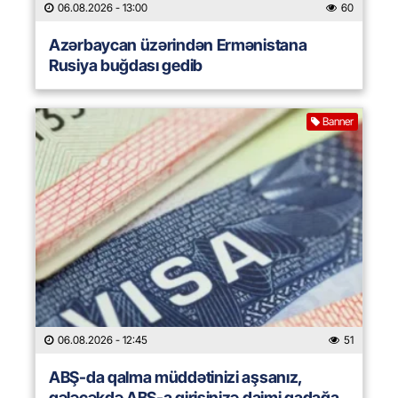
06.08.2026
- 13:00
60
Azərbaycan üzərindən Ermənistana
Rusiya buğdası gedib
Banner
06.08.2026
- 12:45
51
ABŞ-da qalma müddətinizi aşsanız,
gələcəkdə ABŞ-a girişinizə daimi qadağa