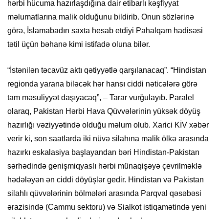
hərbi hücuma hazırlaşdığına dair etibarlı kəşfiyyat
məlumatlarına malik olduğunu bildirib. Onun sözlərinə
görə, İslamabadın saxta hesab etdiyi Pahalqam hadisəsi
tətil üçün bəhanə kimi istifadə oluna bilər.
“İstənilən təcavüz aktı qətiyyətlə qarşılanacaq”. “Hindistan
regionda yarana biləcək hər hansı ciddi nəticələrə görə
tam məsuliyyət daşıyacaq”, – Tarar vurğulayıb. Paralel
olaraq, Pakistan Hərbi Hava Qüvvələrinin yüksək döyüş
hazırlığı vəziyyətində olduğu məlum olub. Xarici KİV xəbər
verir ki, son saatlarda iki nüvə silahına malik ölkə arasında
hazırkı eskalasiya başlayandan bəri Hindistan-Pakistan
sərhədində genişmiqyaslı hərbi münaqişəyə çevrilməklə
hədələyən ən ciddi döyüşlər gedir. Hindistan və Pakistan
silahlı qüvvələrinin bölmələri arasında Parqval qəsəbəsi
ərazisində (Cammu sektoru) və Sialkot istiqamətində yeni