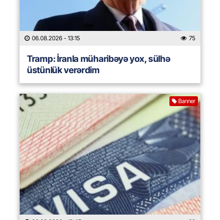
06.08.2026
- 13:15
75
Tramp: İranla müharibəyə yox, sülhə
üstünlük verərdim
Banner