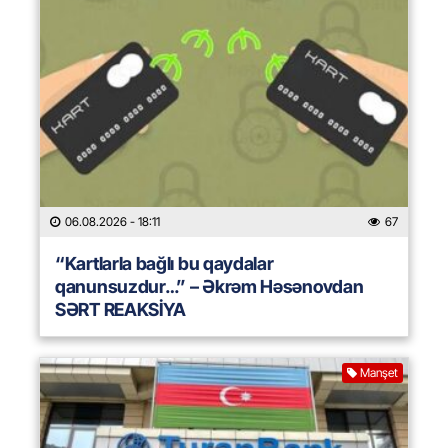
06.08.2026
- 18:11
67
“Kartlarla bağlı bu qaydalar
qanunsuzdur…” – Əkrəm Həsənovdan
SƏRT REAKSİYA
Manşet