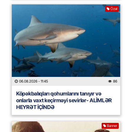
Özəl
06.08.2026
- 11:45
86
Köpəkbalıqları qohumlarını tanıyır və
onlarla vaxt keçirməyi sevirlər- ALİMLƏR
HEYRƏT İÇİNDƏ
Banner