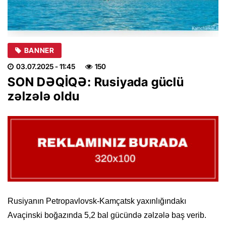
BANNER
03.07.2025
- 11:45
150
SON DƏQİQƏ: Rusiyada güclü
zəlzələ oldu
Rusiyanın Petropavlovsk-Kamçatsk yaxınlığındakı
Avaçinski boğazında 5,2 bal gücündə zəlzələ baş verib.