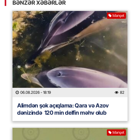
BƏNZƏR XƏBƏRLƏR
Manşet
06.08.2026
- 18:19
82
Alimdən şok açıqlama: Qara və Azov
dənizində 120 min delfin məhv olub
Manşet