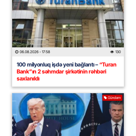
06.08.2026
- 17:58
130
100 milyonluq işdə yeni bağlantı –
“Turan
Bank”ın 2 səhmdar şirkətinin rəhbəri
saxlanıldı
Gündəm