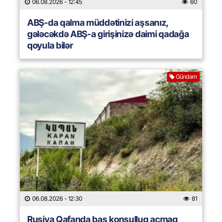
06.08.2026
- 12:45
60
ABŞ-da qalma müddətinizi aşsanız,
gələcəkdə ABŞ-a girişinizə daimi qadağa
qoyula bilər
Gündəm
06.08.2026
- 12:30
81
Rusiya Qafanda baş konsulluq açmaq