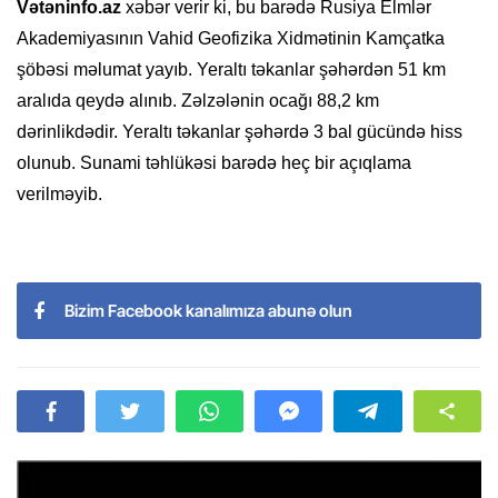
Vətəninfo.az
xəbər verir ki, bu barədə Rusiya Elmlər
Akademiyasının Vahid Geofizika Xidmətinin Kamçatka
şöbəsi məlumat yayıb. Yeraltı təkanlar şəhərdən 51 km
aralıda qeydə alınıb. Zəlzələnin ocağı 88,2 km
dərinlikdədir. Yeraltı təkanlar şəhərdə 3 bal gücündə hiss
olunub. Sunami təhlükəsi barədə heç bir açıqlama
verilməyib.
Bizim Facebook kanalımıza abunə olun