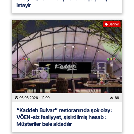
istəyir
Banner
06.08.2026
- 12:00
88
“Kaddeh Bulvar” restoranında şok olay:
VÖEN-siz fəaliyyət, şişirdilmiş hesab :
Müştərilər belə aldadılır