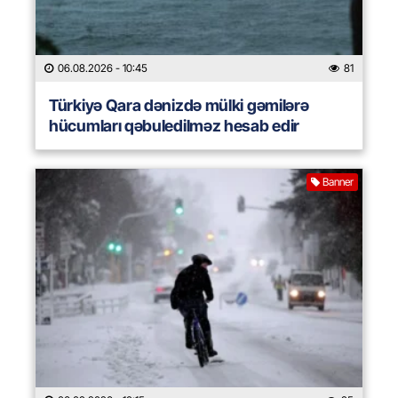
06.08.2026
- 10:45
81
Türkiyə Qara dənizdə mülki gəmilərə
hücumları qəbuledilməz hesab edir
Banner