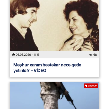
06.08.2026
- 11:15
68
Məşhur xanım bəstəkar necə qətlə
yetirildi? – VİDEO
Banner