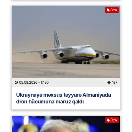
Özəl
05.08.2026
- 17:30
187
Ukraynaya məxsus təyyarə Almaniyada
dron hücumuna məruz qaldı
Özəl