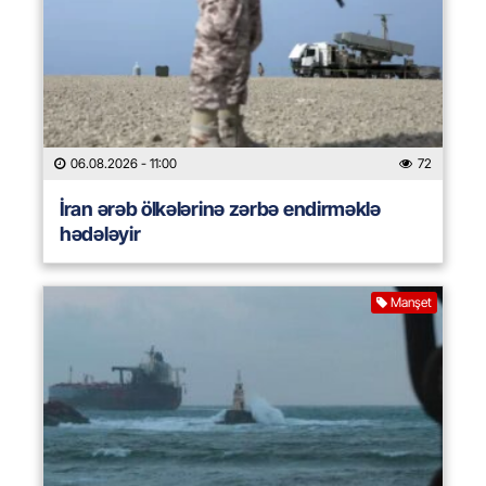
06.08.2026
- 11:00
72
İran ərəb ölkələrinə zərbə endirməklə
hədələyir
Manşet