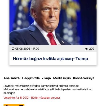
05.08.2026
- 17:00
209
Hörmüz boğazı tezliklə açılacaq- Tramp
Ana səhifə
Haqqımızda
Əlaqə
Media üçün
Köhnə versiya
Saytdakı materialların istifadəsi zamanı istinad edilməsi vacibdir.
Məlumat internet səhifələrində istifadə edildikdə hiperlink vasitəsi ilə istinad
mütləqdir.
Veteninfo.Az © 2012 - Bütün hüquqları qorunur.