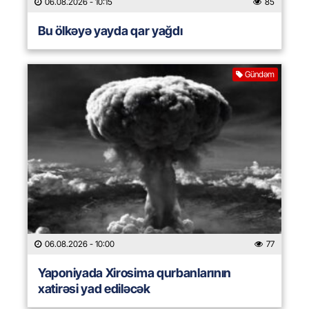
06.08.2026
- 10:15
85
Bu ölkəyə yayda qar yağdı
Gündəm
06.08.2026
- 10:00
77
Yaponiyada Xirosima qurbanlarının
xatirəsi yad ediləcək