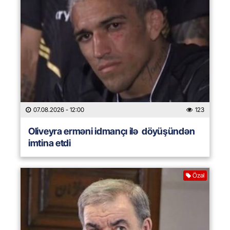
07.08.2026
- 12:00
123
Oliveyra erməni idmançı ilə döyüşündən
imtina etdi
Özəl