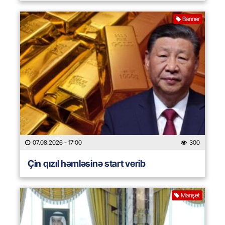
Banner
07.08.2026
- 17:00
300
Çin qızıl həmləsinə start verib
Manşet