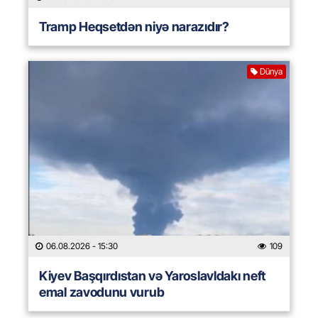
Tramp Heqsetdən niyə narazıdır?
Dünya
06.08.2026
- 15:30
109
Kiyev Başqırdıstan və Yaroslavldakı neft
emal zavodunu vurub