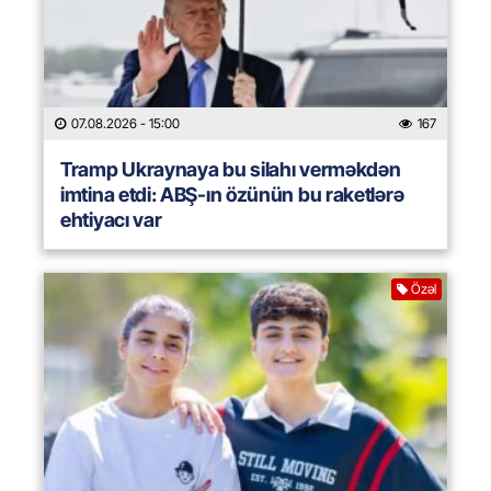
07.08.2026
- 15:00
167
Tramp Ukraynaya bu silahı verməkdən
imtina etdi: ABŞ-ın özünün bu raketlərə
ehtiyacı var
Özəl