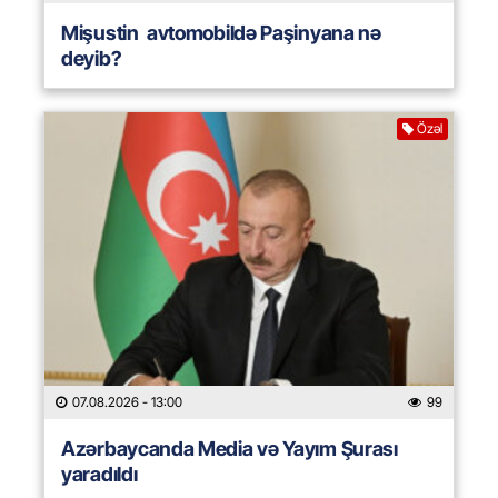
Mişustin avtomobildə Paşinyana nə
deyib?
Özəl
07.08.2026
- 13:00
99
Azərbaycanda Media və Yayım Şurası
yaradıldı