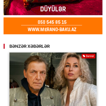
BƏNZƏR XƏBƏRLƏR
Banner