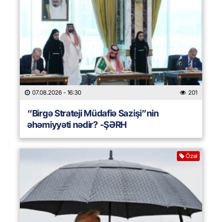
07.08.2026
- 16:30
201
“Birgə Strateji Müdafiə Sazişi”nin
əhəmiyyəti nədir? -ŞƏRH
Özəl