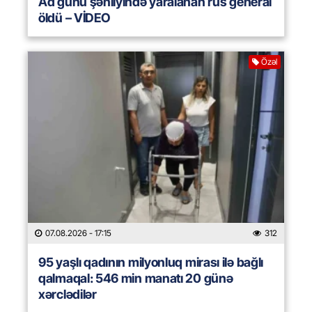
Ad günü şənliyində yaralanan rus general
öldü – VİDEO
Özəl
07.08.2026
- 17:15
312
95 yaşlı qadının milyonluq mirası ilə bağlı
qalmaqal: 546 min manatı 20 günə
xərclədilər