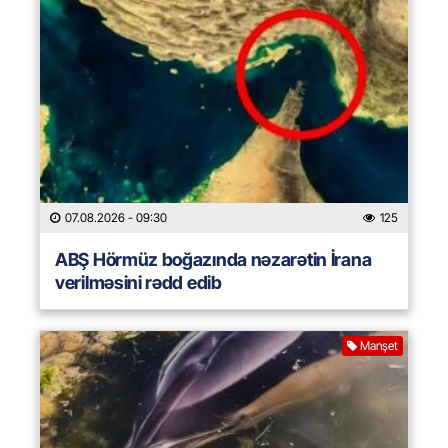
07.08.2026
- 09:30
125
ABŞ Hörmüz boğazında nəzarətin İrana
verilməsini rədd edib
Manşet