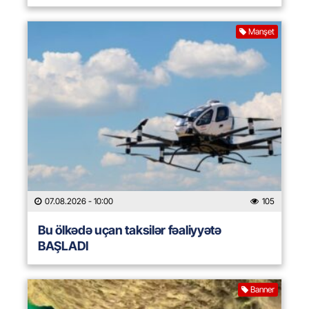
Manşet
07.08.2026
- 10:00
105
Bu ölkədə uçan taksilər fəaliyyətə
BAŞLADI
Banner