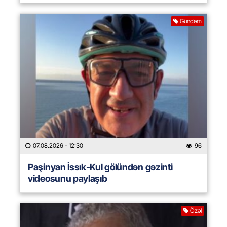
Gündəm
07.08.2026
- 12:30
96
Paşinyan İssık-Kul gölündən gəzinti
videosunu paylaşıb
Özəl