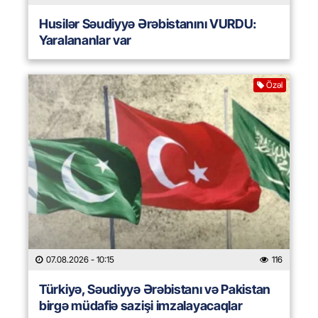
Husilər Səudiyyə Ərəbistanını VURDU:
Yaralananlar var
Özəl
07.08.2026
- 10:15
116
Türkiyə, Səudiyyə Ərəbistanı və Pakistan
birgə müdafiə sazişi imzalayacaqlar