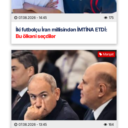
07.08.2026
- 14:45
175
İki futbolçu İran millisindən İMTİNA ETDİ:
Bu ölkəni seçdilər
Manşet
07.08.2026
- 13:45
164