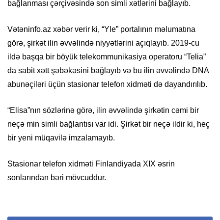
bağlanması çərçivəsində son simli xətlərini bağlayıb.
Vətəninfo.az xəbər verir ki, “Yle” portalının məlumatına
görə, şirkət ilin əvvəlində niyyətlərini açıqlayıb. 2019-cu
ildə başqa bir böyük telekommunikasiya operatoru “Telia”
da sabit xətt şəbəkəsini bağlayıb və bu ilin əvvəlində DNA
abunəçiləri üçün stasionar telefon xidməti də dayandırılıb.
“Elisa”nın sözlərinə görə, ilin əvvəlində şirkətin cəmi bir
neçə min simli bağlantısı var idi. Şirkət bir neçə ildir ki, heç
bir yeni müqavilə imzalamayıb.
Stasionar telefon xidməti Finlandiyada XIX əsrin
sonlarından bəri mövcuddur.