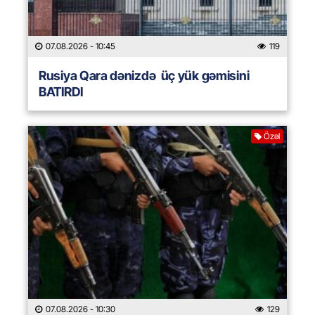
07.08.2026
- 10:45
119
Rusiya Qara dənizdə üç yük gəmisini
BATIRDI
Özəl
07.08.2026
- 10:30
129