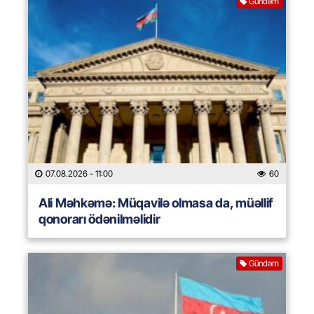
Gündəm
07.08.2026
- 11:00
60
Ali Məhkəmə: Müqavilə olmasa da, müəllif
qonorarı ödənilməlidir
Gündəm