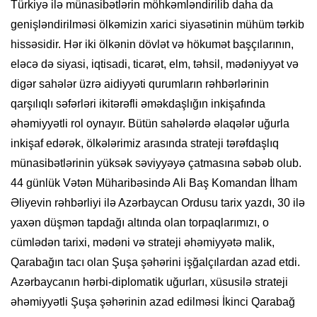
Türkiyə ilə münasibətlərin möhkəmləndirilib daha da
genişləndirilməsi ölkəmizin xarici siyasətinin mühüm tərkib
hissəsidir. Hər iki ölkənin dövlət və hökumət başçılarının,
eləcə də siyasi, iqtisadi, ticarət, elm, təhsil, mədəniyyət və
digər sahələr üzrə aidiyyəti qurumların rəhbərlərinin
qarşılıqlı səfərləri ikitərəfli əməkdaşlığın inkişafında
əhəmiyyətli rol oynayır. Bütün sahələrdə əlaqələr uğurla
inkişaf edərək, ölkələrimiz arasında strateji tərəfdaşlıq
münasibətlərinin yüksək səviyyəyə çatmasına səbəb olub.
44 günlük Vətən Müharibəsində Ali Baş Komandan İlham
Əliyevin rəhbərliyi ilə Azərbaycan Ordusu tarix yazdı, 30 ilə
yaxən düşmən tapdağı altında olan torpaqlarımızı, o
cümlədən tarixi, mədəni və strateji əhəmiyyətə malik,
Qarabağın tacı olan Şuşa şəhərini işğalçılardan azad etdi.
Azərbaycanın hərbi-diplomatik uğurları, xüsusilə strateji
əhəmiyyətli Şuşa şəhərinin azad edilməsi İkinci Qarabağ