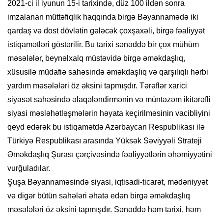
2021-ci il iyunun 15-i tarixində, düz 100 ildən sonra
imzalanan müttəfiqlik haqqında birgə Bəyannamədə iki
qardaş və dost dövlətin gələcək çoxşaxəli, birgə fəaliyyət
istiqamətləri göstərilir. Bu tarixi sənəddə bir çox mühüm
məsələlər, beynəlxalq müstəvidə birgə əməkdaşlıq,
xüsusilə müdafiə sahəsində əməkdaşlıq və qarşılıqlı hərbi
yardım məsələləri öz əksini tapmışdır. Tərəflər xarici
siyasət sahəsində əlaqələndirmənin və müntəzəm ikitərəfli
siyasi məsləhətləşmələrin həyata keçirilməsinin vacibliyini
qeyd edərək bu istiqamətdə Azərbaycan Respublikası ilə
Türkiyə Respublikası arasında Yüksək Səviyyəli Strateji
Əməkdaşlıq Şurası çərçivəsində fəaliyyətlərin əhəmiyyətini
vurğuladılar.
Şuşa Bəyannaməsində siyasi, iqtisadi-ticarət, mədəniyyət
və digər bütün sahələri əhatə edən birgə əməkdaşlıq
məsələləri öz əksini tapmışdır. Sənəddə həm tarixi, həm