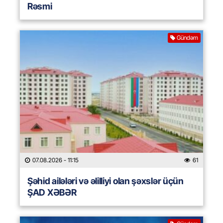
Rəsmi
Gündəm
07.08.2026
- 11:15
61
Şəhid ailələri və əlilliyi olan şəxslər üçün
ŞAD XƏBƏR