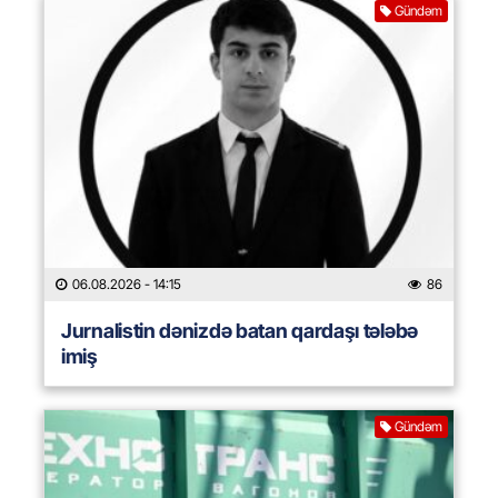
Gündəm
06.08.2026
- 14:15
86
Jurnalistin dənizdə batan qardaşı tələbə
imiş
Gündəm