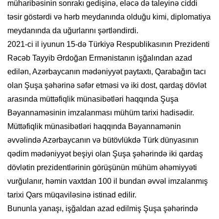
müharibəsinin sonrakı gedişinə, eləcə də taleyinə ciddi
təsir göstərdi və hərb meydanında olduğu kimi, diplomatiya
meydanında da uğurlarını şərtləndirdi.
2021-ci il iyunun 15-də Türkiyə Respublikasının Prezidenti
Rəcəb Tayyib Ərdoğan Ermənistanın işğalından azad
edilən, Azərbaycanın mədəniyyət paytaxtı, Qarabağın tacı
olan Şuşa şəhərinə səfər etməsi və iki dost, qardaş dövlət
arasında müttəfiqlik münasibətləri haqqında Şuşa
Bəyannaməsinin imzalanması mühüm tarixi hadisədir.
Müttəfiqlik münasibətləri haqqında Bəyannamənin
əvvəlində Azərbaycanın və bütövlükdə Türk dünyasının
qədim mədəniyyət beşiyi olan Şuşa şəhərində iki qardaş
dövlətin prezidentlərinin görüşünün mühüm əhəmiyyəti
vurğulanır, həmin vaxtdan 100 il bundan əvvəl imzalanmış
tarixi Qars müqaviləsinə istinad edilir.
Bununla yanaşı, işğaldan azad edilmiş Şuşa şəhərində