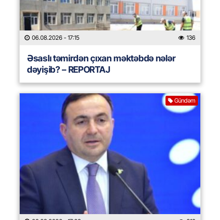
06.08.2026
- 17:15
136
Əsaslı təmirdən çıxan məktəbdə nələr
dəyişib? – REPORTAJ
Gündəm