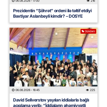
06.08.2026
- 17:00
216
Prezidentin “Şöhrət” ordeni ilə təltif etdiyi
Bəxtiyar Aslanbəyli kimdir? – DOSYE
Gündəm
06.08.2026
- 16:45
225
David Seliverstov yayılan iddialarla bağlı
açıqlama verib: “İddiaların əhəmiyyətli