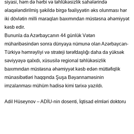
siyasi, həm də hərbi və təhlükəsizlik sahələrində
əlaqələndirilmiş şəkildə birgə fəaliyyətin əks olunması hər
iki dövlətin milli maraqları baxımından müstəsna əhəmiyyət
kəsb edir.
Bununla da Azərbaycanın 44 günlük Vətən
müharibəsindən sonra dünyaya nümunə olan Azərbaycan-
Türkiyə həmrəyliyi və strateji tərəfdaşlığı daha da yüksək
səviyyəyə qalxdı, xüsusilə regional təhlükəsizlik
baxımından müstəsna əhəmiyyət kəsb edən müttəfiqlik
münasibətləri haqqında Şuşa Bəyannaməsinin
imzalanması mühüm hadisə kimi tarixə yazıldı.
Adil Hüseynov – ADİU-nin dosenti, İqtisad elmləri doktoru