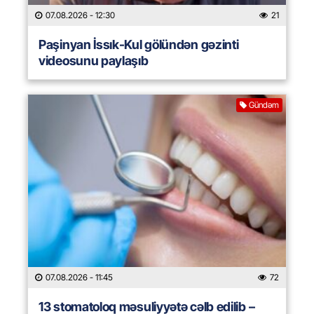
07.08.2026
- 12:30
21
Paşinyan İssık-Kul gölündən gəzinti
videosunu paylaşıb
Gündəm
07.08.2026
- 11:45
72
13 stomatoloq məsuliyyətə cəlb edilib –