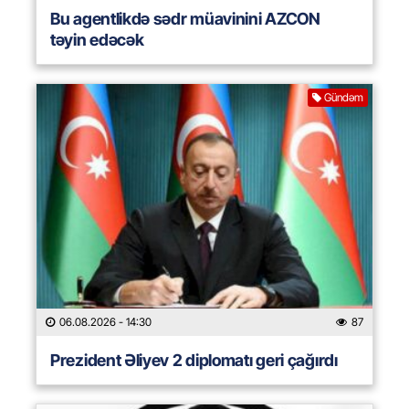
Bu agentlikdə sədr müavinini AZCON
təyin edəcək
Gündəm
06.08.2026
- 14:30
87
Prezident Əliyev 2 diplomatı geri çağırdı