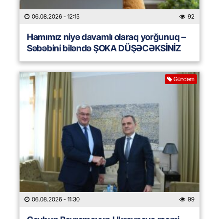
06.08.2026
- 12:15
92
Hamımız niyə davamlı olaraq yorğunuq –
Səbəbini biləndə ŞOKA DÜŞƏCƏKSİNİZ
Gündəm
06.08.2026
- 11:30
99