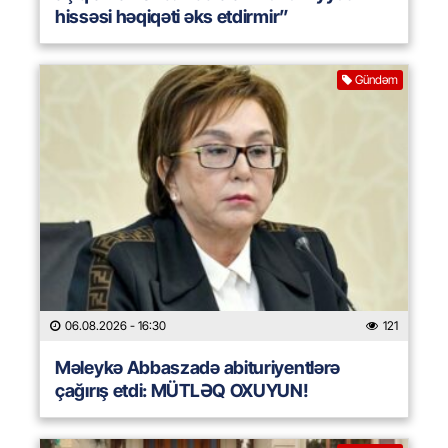
hissəsi həqiqəti əks etdirmir”
Gündəm
06.08.2026
- 16:30
121
Məleykə Abbaszadə abituriyentlərə
çağırış etdi: MÜTLƏQ OXUYUN!