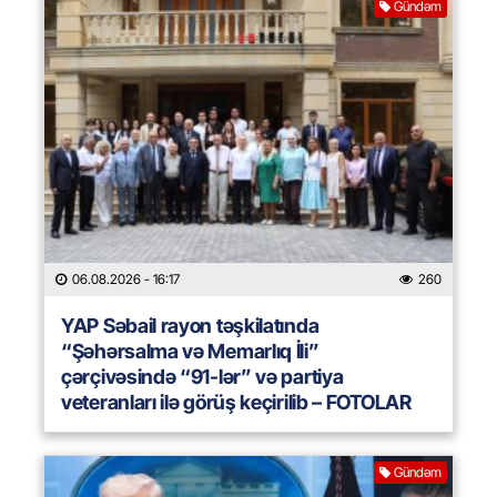
Gündəm
06.08.2026
- 16:17
260
YAP Səbail rayon təşkilatında
“Şəhərsalma və Memarlıq İli”
çərçivəsində “91-lər” və partiya
veteranları ilə görüş keçirilib – FOTOLAR
Gündəm