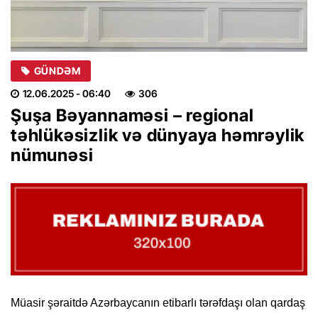
GÜNDƏM
12.06.2025
- 06:40
306
Şuşa Bəyannaməsi – regional
təhlükəsizlik və dünyaya həmrəylik
nümunəsi
Müasir şəraitdə Azərbaycanın etibarlı tərəfdaşı olan qardaş