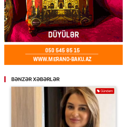
BƏNZƏR XƏBƏRLƏR
Gündəm